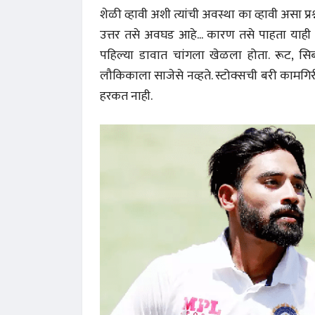
शेळी व्हावी अशी त्यांची अवस्था का व्हावी असा प्रश
उत्तर तसे अवघड आहे... कारण तसे पाहता याही कसोट
पहिल्या डावात चांगला खेळला होता. रूट, सिब
लौकिकाला साजेसे नव्हते. स्टोक्सची बरी कामगिर
हरकत नाही.
 करण्यासाठी
धार्मिक व सामाजिक सुधारणा हे पुस्तक खरेदी
भारत
करण्यासाठी येथे क्लिक करा.
खरेद