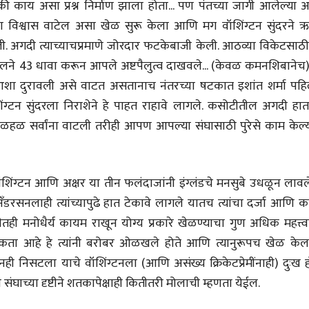
ी काय असा प्रश्न निर्माण झाला होता... पण पंतच्या जागी आलेल्या अक
देणारा चित्रकार
देणारा चित्रकार
सोमनाथ कोमरपंत
सोमनाथ कोमरपं
ला विश्वास वाटेल असा खेळ सुरू केला आणि मग वॉशिंग्टन सुंदरने 
17 Jul 2026
17 Jul 2026
ेतली. अगदी त्याच्याचप्रमाणे जोरदार फटकेबाजी केली. आठव्या विकेटसाठ
आगामी पुस्तकातील अंश
आगामी पुस्तका
टेलने 43 धावा करून आपले अष्टपैलुत्व दाखवले... (केवळ कमनशिबानेच)
चीनचा निरोप घेताना...
चीनचा निरोप घेतान
ा दुरावली असे वाटत असतानाच नंतरच्या षटकात इशांत शर्मा पहिल
ंग्टन सुंदरला निराशेने हे पाहत राहावे लागले. कसोटीतील अगदी हात
रवींद्रनाथ टागोर.
रवींद्रनाथ टागोर.
16 Jul 2026
16 Jul 2026
हळ सर्वांना वाटली तरीही आपण आपल्या संघासाठी पुरेसे काम केल्य
लेख
लेख
उगवती नोस्कोव्हा, मावळतीला
उगवती नोस्कोव्ह
झुकलेला जोकोविच आणि
झुकलेला जोको
िंग्टन आणि अक्षर या तीन फलंदाजांनी इंग्लंडचे मनसुबे उधळून लावले
दरम्यान विम्बल्डन
दरम्यान विम्बल्डन
आ. श्री. केतकर
आ. श्री. केतकर
14 Jul 2026
14 Jul 2026
डरसनलाही त्यांच्यापुढे हात टेकावे लागले यातच त्यांचा दर्जा आणि 
तीतही मनोधैर्य कायम राखून योग्य प्रकारे खेळण्याचा गुण अधिक महत्त्
भाषण
भाषण
ता आहे हे त्यांनी बरोबर ओळखले होते आणि त्यानुरूपच खेळ केला
१५५ सदाशिव पेठ, सातारा :
१५५ सदाशिव पेठ,
लोकविलक्षण दाभोलकर
लोकविलक्षण दा
ही निसटला याचे वॉशिंग्टनला (आणि असंख्य क्रिकेटप्रेमींनाही) दुःख 
कुटुंबाची कथा
कुटुंबाची कथा
ज्ञानदेव म्हस्के, डॉ. शैला
ज्ञानदेव म्हस्के, डॉ
ंघाच्या दृष्टीने शतकापेक्षाही कितीतरी मोलाची म्हणता येईल.
दाभोलकर, दत्तप्रसाद दाभोळकर,
दाभोलकर, दत्तप्रसा
दत्ता दामोदर नायक
दत्ता दामोदर नायक
08 Jul 2026
08 Jul 2026