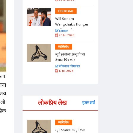
EDITORIAL
Will Sonam
Wangchuk's Hunger
Strike Make a
Editor
Difference?
20 Jul 2026
व्यक्तिवेध
मूर्त दृश्याला अमूर्ताकार
देणारा चित्रकार
सोमनाथ कोमरपंत
17 Jul 2026
ळला.
ाना
िशय
लोकप्रिय लेख
ली.
इतर सर्व
 खेळ
व्यक्तिवेध
्ताकार
मूर्त दृश्याला अमूर्ताकार