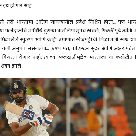
टन इथे होणार आहे.
री भारताचा अंतिम सामन्यातील प्रवेश निश्चित होता... पण भारत
ा फलंदाजांचे मनोधैर्य दुसऱ्या कसोटीपासूनच खचले, फिरकीपुढे त्यांनी न
ना मिळालेले स्फुरण आणि काही प्रमाणात खेळपट्टीची मिळालेली साथ यां
पत्र
भाषण
एक सक्षम आणि जागतिक
ज्येष्ठांचा आत्मस
ाने कमी अनुभव असलेल्या... ऋषभ पंत, वॉशिंग्टन सुंदर आणि अक्षर पटे
दर्जाची शिक्षणव्यवस्था ही
रुग्णशुश्रूषा : हॉस
 विसरता येणार नाही. त्यांच्या फलंदाजीमुळेच भारताला या कसोटीत 
काळाची गरज आहे
शशी थरूर
डॉ. दिलीप शिंदे 
31 Jul 2026
15 Jul 2026
शक्य झाले.
लेख
लेख
जम्मू-काश्मीरला राज्याचा
उगवती नोस्कोव्ह
दर्जा देण्यासंदर्भात फोल
झुकलेला जोको
ठरलेली आश्वासनं
दरम्यान विम्बल्डन
रामचंद्र गुहा
आ. श्री. केतकर
28 Jul 2026
14 Jul 2026
लेख
प्रधानांच्याच काय
पंतप्रधानांच्या राजीनाम्यानेही
प्रश्न सुटणार नाही, पण...
स्नेहलता जाधव
23 Jul 2026