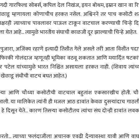
गदी गारफिल्ड सोबर्स, कपिल देल निखंज, इयन बोथम, इम्रान खान वा रिच
लेख
लेख
ैलू खेळाडू म्हणायला कोणाचीच हरकत नसेल. अश्विनने तर पाच कसोटी श
मतदारांची फसवणूक आणि
मतदारांची फसव
गुन्हेगारांची पाठराखण
गुन्हेगारांची पाठ
क्षरही त्याच्याच पावलावर पाऊल टाकून वाटचाल करण्याची चिन्हे द
आ. श्री. केतकर
आ. श्री. केतकर
ेत आहे... त्यामुळे भारतीय संघाची काळजी दूर झाल्याची चिन्हे आहेत.
07 Jul 2026
07 Jul 2026
र पुजारा, अजिंक्य रहाणे इत्यादी तिशीत गेले असले तरी आता विशीत पदा
 (फिरकी गोलंदाज म्हणूनही भूमिका वठवू शकतात आणि मयार्दित षटकांच
 पटेल यांच्यामुळे भारत निश्चिंत असायला हरकत नाही. (शिवाय त्यांच्
े खेळाडू संधीची वाटच बघत आहेत.)
वाचण्यासाठी येथे क्लिक करा..
अंक वाचण्यासाठी येथे क्लिक करा..
ऱ्या आणि चौथ्या कसोटीची वाटचाल बहुतांश एकसारखीच होती. चौथ
ली. या मालिकेत त्यांनी ही मजल आठ डावांत केवळ दुसऱ्यांदाच गाठली
े दिसून येते... कारण तिसऱ्या कसोटीतच त्यांचा संघ दोन्ही डावांत ल
रतो... त्याच्या फलंदाजीला अचानक एवढी दैन्यावस्था यावी आणि वाघ