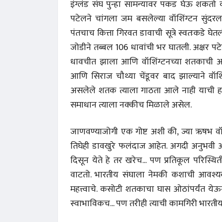
इंग्लंड संघ पुन्हा सामन्यावर पकड घेऊ शकतो क
पटेलने चांगला जम बसलेल्या वॉशिंग्टन सुंदर
पंतचाच कित्ता गिरवत डावाची सूत्रे स्वतःकडे घ
जोडीने तब्बल 106 धावांची भर घातली. अक्षर प
धावचीत झाला आणि वॉशिंग्टनच्या शतकाची आश
आणि सिराज चौथ्या चेंडूवर बाद झाल्याने वॉशि
असलेले शतक त्याला गाठता आले नाही याची हळ
समाधान त्याला नक्कीच मिळाले असेल.
जाणवण्याजोगी एक गोष्ट अशी की, ज्या ऋषभ वॉश
तिघेही डावखुरे फलंदाज आहेत. अगदी अनुभवी अँ
दिसून येते हे तर खरेच... पण प्रतिकूल परिस्थि
वाटतो. भारतीय संघाला नेमकी कशाची आवश्यक
महत्त्वाचे. कसोटी शतकाचा घास ओठांपर्यंत येऊन
स्वाभाविकच... पण तरीही त्याची कामगिरी भारतीय स