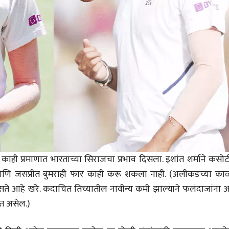
ही प्रमाणात भारताच्या सिराजचा प्रभाव दिसला. इशांत शर्माने कसोट
 आणि जसप्रीत बुमराही फार काही करू शकला नाही. (अलीकडच्या का
चीन भेटीतील भाषणे - रवींद्रनाथ टागोर
(अनुवाद सानिया कर्णिक )
िसते आहे खरे. कदाचित तिच्यातील नावीन्य कमी झाल्याने फलंदाजांना 
 येत असेल.)