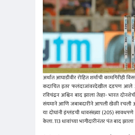
अर्थात आघाडीवीर रोहित शर्माची कामगिरीही विसरत
कदाचित इतर फलंदाजांवरदेखील दडपण आले असे
रविचंद्रन अश्विन बाद झाला तेव्हा- भारत दोन
संयमाने आणि जबाबदारीने आपली खेळी रचली आणि त
या दोघांनी इंग्लंडची धावसंख्या (205) सावधपणे 
केला. 113 धावांच्या भागीदारीनंतर पंत बाद झाला त