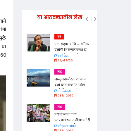
या आठवड्यातील लेख
ाने
ांगी
मुळे
पत्र
न्मान जपणारी
एक सक्षम आणि जागतिक
ल या
्पिस
दर्जाची शिक्षणव्यवस्था ही
160
काळाची गरज आहे
आणि मान्यवर
शशी थरूर
31 Jul 2026
लेख
ा, मावळतीला
जम्मू-काश्मीरला राज्याचा
विच आणि
दर्जा देण्यासंदर्भात फोल
ठरलेली आश्वासनं
रामचंद्र गुहा
28 Jul 2026
लेख
प्रधानांच्याच काय
पंतप्रधानांच्या राजीनाम्यानेही
प्रश्न सुटणार नाही, पण...
स्नेहलता जाधव
23 Jul 2026