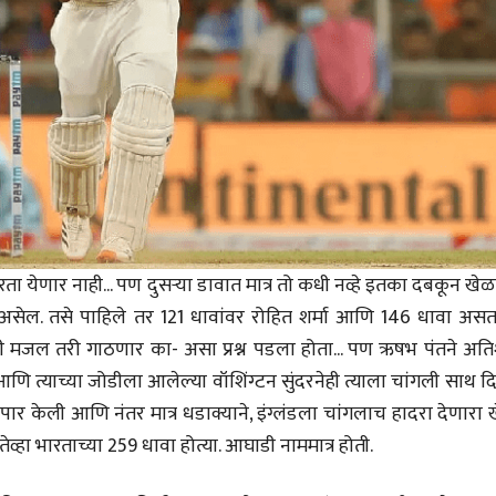
EDITORIAL
Will Sonam
Wangchuk's Hunger
Strike Make a
Editor
Difference?
20 Jul 2026
व्यक्तिवेध
मूर्त दृश्याला अमूर्ताकार
देणारा चित्रकार
सोमनाथ कोमरपंत
17 Jul 2026
ा येणार नाही... पण दुसऱ्या डावात मात्र तो कधी नव्हे इतका दबकून खे
ल. तसे पाहिले तर 121 धावांवर रोहित शर्मा आणि 146 धावा असत
शेची मजल तरी गाठणार का- असा प्रश्न पडला होता... पण ऋषभ पंतने अत
्याच्या जोडीला आलेल्या वॉशिंग्टन सुंदरनेही त्याला चांगली साथ दि
पार केली आणि नंतर मात्र धडाक्याने, इंग्लंडला चांगलाच हादरा देणारा
ेव्हा भारताच्या 259 धावा होत्या. आघाडी नाममात्र होती.
व्यक्तिवेध
व्यक्तिवेध
मूर्त दृश्याला अमूर्ताकार
मूर्त दृश्याला अमूर