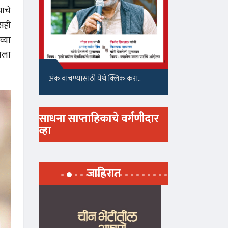
याचे
्सही
्या
ायला
अंक वाचण्यासाठी येथे क्लिक करा..
साधना साप्ताहिकाचे वर्गणीदार
व्हा
जाहिरात