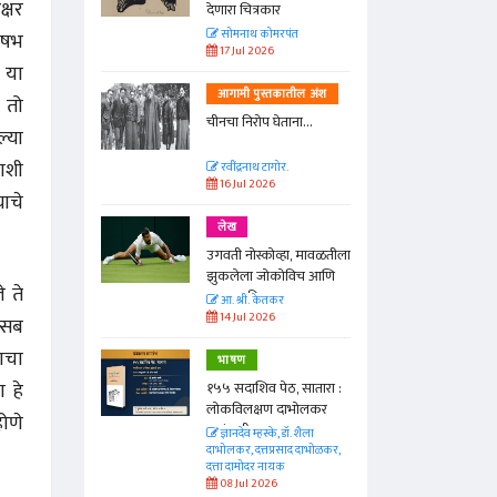
्षर
देणारा चित्रकार
त
सोमनाथ कोमरपंत
ऋषभ
17 Jul 2026
ी या
तील अंश
आगामी पुस्तकातील अंश
 तो
ा...
चीनचा निरोप घेताना...
्या
ाशी
रवींद्रनाथ टागोर.
16 Jul 2026
ाचे
लेख
ा, मावळतीला
उगवती नोस्कोव्हा, मावळतीला
विच आणि
झुकलेला जोकोविच आणि
 ते
दरम्यान विम्बल्डन
आ. श्री. केतकर
14 Jul 2026
कसब
वाचा
भाषण
 हे
 सातारा :
१५५ सदाशिव पेठ, सातारा :
भोलकर
लोकविलक्षण दाभोलकर
होणे
कुटुंबाची कथा
. शैला
ज्ञानदेव म्हस्के, डॉ. शैला
द दाभोळकर,
दाभोलकर, दत्तप्रसाद दाभोळकर,
दत्ता दामोदर नायक
08 Jul 2026