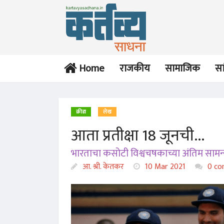
Home
राजकीय
सामाजिक
सा
क्रीडा
लेख
आता प्रतीक्षा 18 जूनची...
विश्लेषण
लेख
भारताचा कसोटी विश्वचषकाच्या अंतिम सामन्
या निवडणूक
पोटातील आगडोंब भुकेचा
आयोगाचे उत्तरदायित्व
आ. श्री. केतकर
10 Mar 2021
शमेना...
0 co
जनतेशी आहे का?
आ. श्री. केतकर
आ. श्री. केतकर
26 Dec 2024
24 Oct 2024
लेख
परिचय
अठरा वर्षांचा (बुद्धि)बळवंत
कृत्रिम बुद्धिमत्तेच्या प्रगतीचा