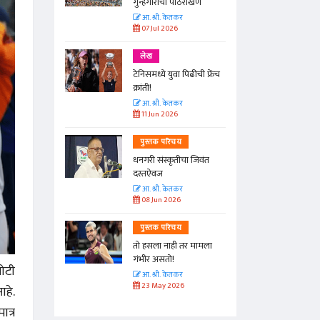
गुन्हेगारांची पाठराखण
आ. श्री. केतकर
07 Jul 2026
लेख
चा
टेनिसमध्ये युवा पिढीची फ्रेंच
ताचा गुकेश
क्रांती!
आ. श्री. केतकर
11 Jun 2026
पुस्तक परिचय
्हा या
धनगरी संस्कृतीचा जिवंत
रा...
दस्तऐवज
आ. श्री. केतकर
08 Jun 2026
पुस्तक परिचय
...
तो हसला नाही तर मामला
गंभीर असतो!
ोटी
आ. श्री. केतकर
23 May 2026
आहे.
त्र