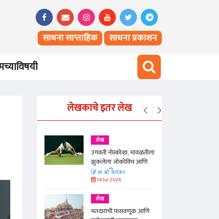
साधना साप्ताहिक
साधना प्रकाशन
च्याविषयी
लेखकाचे इतर लेख
लेख
ंदा
उगवती नोस्कोव्हा, मावळतीला
झुकलेला जोकोविच आणि
दरम्यान विम्बल्डन
आ. श्री. केतकर
14 Jul 2026
लेख
मतदारांची फसवणूक आणि