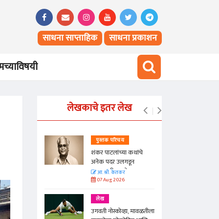
साधना साप्ताहिक
साधना प्रकाशन
च्याविषयी
लेखकाचे इतर लेख
पुस्तक परिचय
ल महान
शंकर पाटलांच्या कथांचे
नाची!
अनेक पदर उलगडून
दाखवणारी 'गारवेल'
आ. श्री. केतकर
07 Aug 2026
लेख
ंदा
उगवती नोस्कोव्हा, मावळतीला