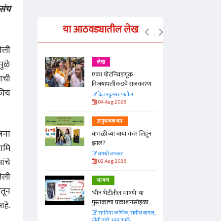
संच
या आठवड्यातील लेख
लेली
मुळे
लेख
एका पोटनिवडणूक
याची
ीनाम्यानेही
विजयापलीकडचे राजकारण
कीय
 पण...
केतनकुमार पाटील
04 Aug 2026
अनुभवकथन
जना
बाभळीच्या बाया कसं लिहून
Hunger
झालं?
मामि
वनश्री वनकर
ंचे
02 Aug 2026
लेली
भाषण
ंतून
'चीन भेटीतील भाषणे' या
पुस्तकाचा प्रकाशनसोहळा
हे.
सानिया कर्णिक, सतीश बागल,
नीती बडवे, भानू काळे