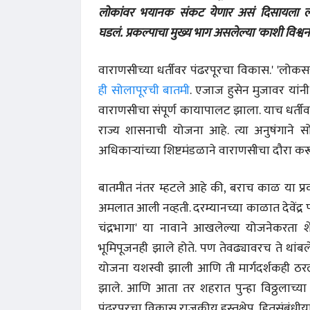
लोकांवर भयानक संकट येणार असं दिसायला ला
घडलं. प्रकल्पाचा मुख्य भाग असलेल्या 'काशी विश्व
वाराणसीच्या धर्तीवर पंढरपूरचा विकास.' 'लोकसत्
ही सोलापूरची बातमी
. एजाज हुसेन मुजावर यांनी द
वाराणसीचा संपूर्ण कायापालट झाला. याच धर्तीवर 
राज्य शासनाची योजना आहे. त्या अनुषंगाने सो
अधिकाऱ्यांच्या शिष्टमंडळाने वाराणसीचा दौरा 
बातमीत नंतर म्हटले आहे की, बराच काळ या प्र
अमलात आली नव्हती. दरम्यानच्या काळात देवेंद्र 
चंद्रभागा' या नावाने आखलेल्या योजनेकरता शे
भूमिपूजनही झाले होते. पण तेवढ्यावरच ते थांबले
योजना यशस्वी झाली आणि ती मार्गदर्शकही ठरली ह
झाले. आणि आता तर शहरात पुन्हा विठ्ठलाच्या म
पंढरपूरचा विकास राजकीय हस्तक्षेप, हितसंबंधीय