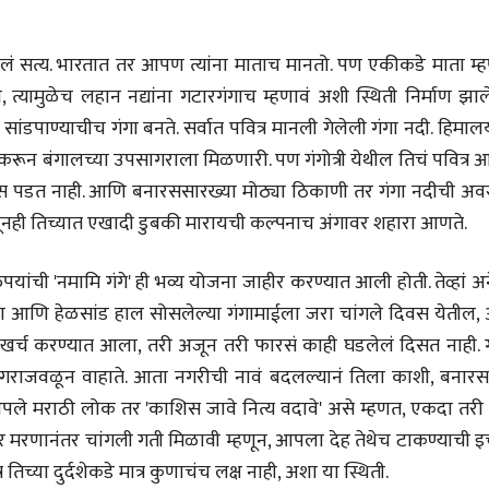
मूर्त दृश्याला अमूर्ताकार
मूर्त दृश्याला अमूर
देणारा चित्रकार
देणारा चित्रकार
सोमनाथ कोमरपंत
सोमनाथ कोमरपं
असलेलं सत्य. भारतात तर आपण त्यांना माताच मानतो. पण एकीकडे माता म
17 Jul 2026
17 Jul 2026
 त्यामुळेच लहान नद्यांना गटारगंगाच म्हणावं अशी स्थिती निर्माण झा
आगामी पुस्तकातील अंश
आगामी पुस्तका
सांडपाण्याचीच गंगा बनते. सर्वात पवित्र मानली गेलेली गंगा नदी. हिमा
चीनचा निरोप घेताना...
चीनचा निरोप घेतान
 करून बंगालच्या उपसागराला मिळणारी. पण गंगोत्री येथील तिचं पवित्र
रवींद्रनाथ टागोर.
रवींद्रनाथ टागोर.
जरेस पडत नाही. आणि बनारससारख्या मोठ्या ठिकाणी तर गंगा नदीची अवस
16 Jul 2026
16 Jul 2026
हणूनही तिच्यात एखादी डुबकी मारायची कल्पनाच अंगावर शहारा आणते.
भाषण
भाषण
ज्येष्ठांचा आत्मसन्मान जपणारी
ज्येष्ठांचा आत्मस
यांची 'नमामि गंगे' ही भव्य योजना जाहीर करण्यात आली होती. तेव्हां 
रुग्णशुश्रूषा : हॉस्पिस
रुग्णशुश्रूषा : हॉस
्त झालेल्या आणि हेळसांड हाल सोसलेल्या गंगामाईला जरा चांगले दिवस येतील,
डॉ. दिलीप शिंदे आणि मान्यवर
डॉ. दिलीप शिंदे 
15 Jul 2026
15 Jul 2026
ा खर्च करण्यात आला, तरी अजून तरी फारसं काही घडलेलं दिसत नाही. ग
गराजवळून वाहाते. आता नगरीची नावं बदलल्यानं तिला काशी, बनारस
लेख
लेख
उगवती नोस्कोव्हा, मावळतीला
उगवती नोस्कोव्ह
ले मराठी लोक तर 'काशिस जावे नित्य वदावे' असे म्हणत, एकदा तरी त
झुकलेला जोकोविच आणि
झुकलेला जोको
 मरणानंतर चांगली गती मिळावी म्हणून, आपला देह तेथेच टाकण्याची इच
दरम्यान विम्बल्डन
दरम्यान विम्बल्डन
आ. श्री. केतकर
आ. श्री. केतकर
14 Jul 2026
14 Jul 2026
्र तिच्या दुर्दशेकडे मात्र कुणाचंच लक्ष नाही, अशा या स्थिती.