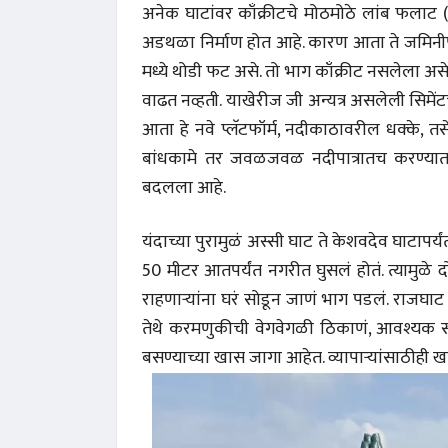
अनेक घाटांवर काँक्रीटचे मोठमोठे लांब फलाट (प
अडथळा निर्माण होत आहे. कारण आता ते जमिनीपर्य
मध्ये थोडी फट असे. तो भाग काँक्रीट नसलेला असे
वाढत नव्हती. याखेरीज जी अन्यत्र असलेली सिमेंटच
आता हे नवे प्लॅटफॉर्म, नदीकाठावरील धक्के,
बांधकामे तर जवळजवळ नदीपात्रातच करण्यात आल्य
बदलला आहे.
यंदाच्या पुरामुळं अस्सी घाट ते केशवदेव घाटापर
50 मीटर आतपर्यंत नगरीत घुसलं होतं. त्यामुळे द
राहणाऱ्यांना घरं सोडून जाणं भाग पडलं. राजघाट 
तेथे करमणुकीची वेगवेगळी ठिकाणं, आवश्यक साधन
बसण्याच्या खास जागा आहेत. व्यापाऱ्यांसाठीही खा