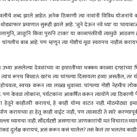
30 Jul 2026
 परवलीचे शब्द झाले आहेत. अनेक ठिकाणी त्या नावांनी विविध योजनांचे
पत्र
ड्याफार प्रमाणात सुरूही झाले आहे. 'जुने देऊन नवे घ्या' या 'मायाबा
एक सक्षम आणि जागतिक
दर्जाची शिक्षणव्यवस्था ही
ालागुनि, जाळुनि किंवा पुरुनि टाका' या काव्यपंक्तीची त्यामुळे आठवण
काळाची गरज आहे
शशी थरूर
चांगलीच बाब आहे. पण म्हणून त्या गोष्टीचं मूळ स्वरुपच नाहीसं करायच
31 Jul 2026
लेख
जम्मू-काश्मीरला राज्याचा
दर्जा देण्यासंदर्भात फोल
भ्या असलेल्या देवळांच्या वा इमारतींच्या भक्कम काळ्या दगडांच्या भ
ठरलेली आश्वासनं
रामचंद्र गुहा
त्यांचं रूपच बिघडतं. खरंच त्या चांगल्या दिसायला हव्या असतील, तर य
28 Jul 2026
ोहोचवता, स्वच्छ करून त्या लख्ख धुवाव्या. चांगल्या गोष्टी नेहमीच लोक
े. पण केवळ लोकांना, पर्यटकांना आकर्षित करून त्यायोगे त्या ठिकाणी 
 हेतूने काहीतरी करायचं, हे काही योग्य वाटत नाही. मोठमोठ्या इमा
्माण करायच्या हा हेतू काही वाईट नाही, पण त्यासाठी ते सारे करण्यापूर्व
सल्ला घ्यायचा नाही. सौंदर्यदृष्टी असणाऱ्या जाणकारांची मतं विचारात घ्य
्यांकडं दुर्लक्ष करायचं, असं करून कसं चालेल? तसं केलं तर भलतंच काह
व्यक्तिवेध
व्यक्तिवेध