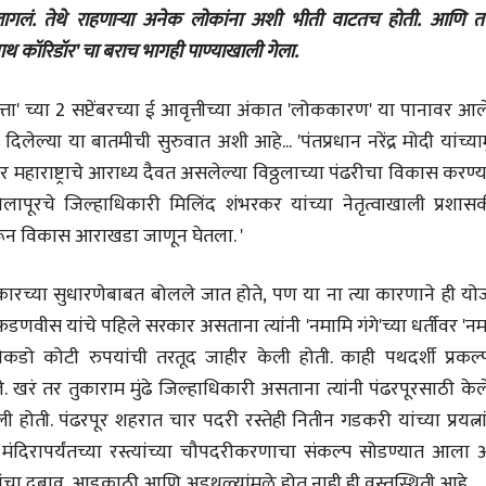
गलं. तेथे राहणाऱ्या अनेक लोकांना अशी भीती वाटतच होती. आणि त
नाथ कॉरिडॉर' चा बराच भागही पाण्याखाली गेला.
ता' च्या 2 सप्टेंबरच्या ई आवृत्तीच्या अंकात 'लोककारण' या पानावर आ
िलेल्या या बातमीची सुरुवात अशी आहे... 'पंतप्रधान नरेंद्र मोदी यांच्या
लेख
लेख
एका पोटनिवडणूक
प्रधानांच्याच काय
महाराष्ट्राचे आराध्य दैवत असलेल्या विठ्ठलाच्या पंढरीचा विकास करण्
विजयापलीकडचे राजकारण
पंतप्रधानांच्या राज
लापूरचे जिल्हाधिकारी मिलिंद शंभरकर यांच्या नेतृत्वाखाली प्रशास
प्रश्न सुटणार नाही,
केतनकुमार पाटील
स्नेहलता जाधव
04 Aug 2026
23 Jul 2026
करून विकास आराखडा जाणून घेतला. '
अनुभवकथन
EDITORIAL
कारच्या सुधारणेबाबत बोलले जात होते, पण या ना त्या कारणाने ही यो
बाभळीच्या बाया कसं लिहून
Will Sonam
झालं?
Wangchuk's 
फडणवीस यांचे पहिले सरकार असताना त्यांनी 'नमामि गंगे'च्या धर्तीवर 'न
Strike Make a
वनश्री वनकर
Editor
कडो कोटी रुपयांची तरतूद जाहीर केली होती. काही पथदर्शी प्रकल्पा
Difference?
02 Aug 2026
20 Jul 2026
. खरं तर तुकाराम मुंढे जिल्हाधिकारी असताना त्यांनी पंढरपूरसाठी के
भाषण
ोती. पंढरपूर शहरात चार पदरी रस्तेही नितीन गडकरी यांच्या प्रयत्ना
'चीन भेटीतील भाषणे' या
पुस्तकाचा प्रकाशनसोहळा
ंदिरापर्यंतच्या रस्त्यांच्या चौपदरीकरणाचा संकल्प सोडण्यात आला आ
सानिया कर्णिक, सतीश बागल,
ांचा दबाव, आडकाठी आणि अडथळ्यांमुळे होत नाही ही वस्तुस्थिती आहे.
नीती बडवे, भानू काळे