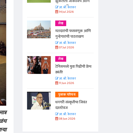
झुकलेला जोकोविच आणि
दरम्यान विम्बल्डन
आ. श्री. केतकर
14 Jul 2026
लेख
मतदारांची फसवणूक आणि
गुन्हेगारांची पाठराखण
आ. श्री. केतकर
07 Jul 2026
लेख
चा
टेनिसमध्ये युवा पिढीची फ्रेंच
ताचा गुकेश
क्रांती!
आ. श्री. केतकर
11 Jun 2026
पुस्तक परिचय
्हा या
धनगरी संस्कृतीचा जिवंत
रा...
दस्तऐवज
ात्र
आ. श्री. केतकर
08 Jun 2026
ळंच
ऱ्या