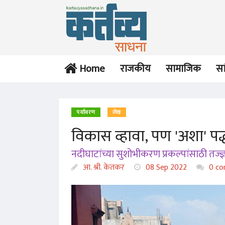
Home
राजकीय
सामाजिक
सा
पर्यावरण
लेख
विकास व्हावा, पण 'अशा' पद
लेख
पत्र
नदीघाटांच्या सुशोभीकरण प्रकल्पांसाठी तज्ज्
एक देश एक निवडणूक
मतदानाला जाण्यापूर्वी...
(एकच नेता?!)
आ. श्री. केतकर
08 Sep 2022
0 co
आ. श्री. केतकर
आ. श्री. केतकर
17 Jan 2025
19 Nov 2024
विश्लेषण
लेख
या निवडणूक
पोटातील आगडोंब भुकेचा