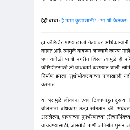
हेही वाचा :
हे नमन कुणासाठी? - आ. श्री. केतकर
हा कॉरिडॉर पाण्याखाली गेल्यावर अधिकाऱ्यांनी 
वाहात आहे. त्यामुळे घाबरून जाण्याचे कारण नाही
पण यावेळी पाणी नगरीत शिरलं त्यामुळे ही प
कॉरिडॉर'साठी जी बांधकामं करण्यात आली. त्यां
निर्माण झाला. सुशोभीकरणाच्या नावाखाली न
करतात.
या पुरामुळे लोकांना एका ठिकाणाहूत दुसऱ्
बोलताना बांधकाम तज्ज्ञ सांगतात की, अर्धवट 
 करण्यासाठी
धार्मिक व सामाजिक सुधारणा हे पुस्तक खरेदी
भारत
असलेल्या, पाण्याच्या पुनर्भरणाच्या (रीचार्जिं
करण्यासाठी येथे क्लिक करा.
खरेद
वाचवण्यासाठी, जास्तीचे पाणी जमिनीत मुरून जा