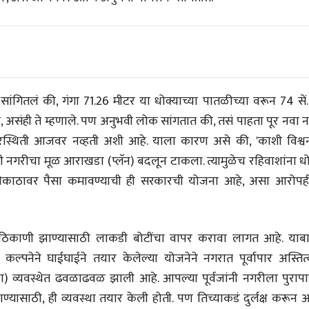
सांगितलं की, गंगा 71.26 मीटर या धोक्याच्या पातळीच्या वरून 74 सें.
, असंही ते म्हणाले. पण अनुभवी लोक सांगतात की, तसं पाहता पूर नवा न
रिस्थिती आजवर नव्हती अशी आहे. याला कारण असे की, 'काशी विश्व
नी नगरीचा मूळ आराखडा (प्लॅन) बदलून टाकला. त्यामुळेच रहिवाशांना ध
दीकाठावर पैसा कमावण्याची ही सरकारची योजना आहे, असा आरोपही
या ठिकाणी झाण्यासाठी लाकडी बोटींचा वापर करावा लागत आहे. याब
कल्पनेने घाईघाईने तयार केलेल्या योजनेने नगरात पूर्वापार अस्तित्
ीय अर्थकारणावरील निबंध हे पुस्तक
गच्या) व्यवस्थेत ढवळाढवळ झाली आहे. आपल्या पूर्वजांनी नगरीला पुराप
ी करण्यासाठी येथे क्लिक करा.
ण्यासाठी, ही व्यवस्था तयार केली होती. पण तिच्याकडं दुर्लक्ष करून