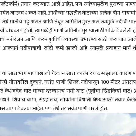
्लॅटफॉर्म) तयार करण्यात आले आहेत. पण त्यांच्यामुळेच पुराच्या पाण्
ंत जाऊच शकत नाही. आधीच्या पद्धतीत घाटाच्या प्रत्येक दोन पायऱ्यां
. तेथे मातीचे पट्टे असत आणि तेथून जमिनीत मुरत असे. त्यामुळे नदीची प
ी बांधकामं होती, त्यांमध्येही पाणी जमिनीत मुरण्यासाठी भोके ठेवलेली ह
 तसेच मनोरंजन आणि करमणुकीची व्यवस्था उभारण्यासाठी करण्यात आल
ानं नदीपात्राची रुांदी कमी झाली आहे. त्यामुळे प्रवाहानं मार्ग थ
्यंतचा सारा भाग पाण्याखाली गेल्यानं सारा कारभारच ठप्प झाला. कारण 
ोन्ही तीरावरील दुकानं, घरांत पाणी शिरलं. नदीपासून 100 मीटर अंतरापर
ते केशवदेव घाट यांच्या दरम्यानच 'नमो घाट' (पूर्वीचा खिडकियाँ घाट) 
ं, शिवाय बागा, संग्रहालय, लोकांना विश्रांती घेण्यासाठी तयार केले
चीन भेटीतील भाषणे - रवींद्रनाथ टागोर
स जागा ठेवल्या आहेत. पण तेथे तर सर्वत्र पाणी भरलं होतं.
(अनुवाद सानिया कर्णिक )