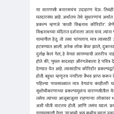
या वाराणसी बनारसचंच उदाहरण घेऊ. तिथंही अ
मतदारसंघ आहे. अर्थातच तेथे सुधारणांचं अर्थात
प्रकल्प म्हणजे 'काशी विश्वनाथ कॉरिडॉर'. ज
विश्वनाथच्या मंदिरात दर्शनाला जाता यावं. त्यांन
यामागील हेतू. तो तसा चांगलाच. मात्र त्यासाठ
हटवण्यात आली. अनेक लोक बेघर झाले, दुकानदारांन
दुर्लक्ष केलं गेलं, हे वेगळं सांगण्याची जरुरीच 
होते की, 'मुघल बादशहा औरंगजेबाला हे पवित्र दे
देण्यात येत आहे. त्यासाठीच कॉरिडॉर प्रकल्प
अंक 
होती. बहुधा म्हणूनच नगरीला वैभव प्राप्त करून देण
पहिल्या पावसाळ्यात मात्र वेगळंच काहीतरी 
सुशोभीकरणाच्या प्रकल्पामुळंच वाराणसीतील येथ
तसेच त्यांच्या आजूबाजूला राहणाऱ्या लोकांव
अशी भीती वाटतच होती. आणि तसंच घडलं. प्रक
पाण्याखाली गेला. 'याआधी असं कधीच घडलं नव्