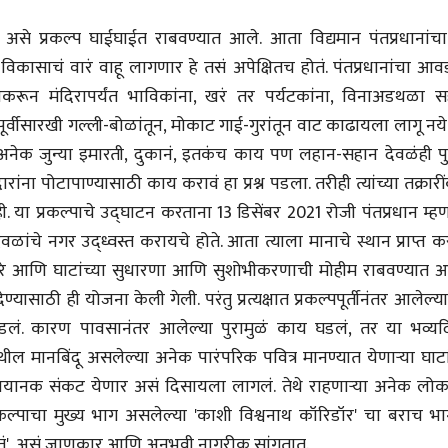
भाषण
भाषण
से प्रकल्प घाईघाईत राबवण्यात आले. आता विद्यमान पंतप्रधानांचा
१५५ सदाशिव पेठ, सातारा :
१५५ सदाशिव पेठ,
लोकविलक्षण दाभोलकर
लोकविलक्षण दा
 विकासाचं वारं वाहू लागणार हे तसं अपेक्षितच होतं. पंतप्रधानांचा आ
कुटुंबाची कथा
कुटुंबाची कथा
ज्ञानदेव म्हस्के, डॉ. शैला
ज्ञानदेव म्हस्के, डॉ
ेणेकरून मंदिरापर्यंत भाविकांना, खरं तर पर्यटकांना, विनाअडथळा 
दाभोलकर, दत्तप्रसाद दाभोळकर,
दाभोलकर, दत्तप्रसा
दत्ता दामोदर नायक
दत्ता दामोदर नायक
ा पूर्वीसारखी गल्ली-बोळांतून, मोकाट गाई-गुरांतून वाट काढायला लागू नये
08 Jul 2026
08 Jul 2026
ी अनेक जुन्या इमारती, दुकानं, इतकंच काय पण लहान-सहान देवळंही पु
ा पोटापाण्यासाठी काय करावं हा प्रश्न पडला. तरीही त्यांच्या तक्रारी
नाही. या प्रकल्पाचे उद्घाटन करताना 13 डिसेंबर 2021 रोजी पंतप्रधान म्ह
वळांचे नगर उद्ध्वस्त करायचे होते. आता त्याला मानाचे स्थान प्राप्त 
ाद्वारे आणि घाटांच्या सुधारणा आणि सुशोभीकरणाची मोहीम राबवण्यात 
वाचण्यासाठी येथे क्लिक करा..
अंक वाचण्यासाठी येथे क्लिक करा..
्यासाठी ही योजना केली गेली. परंतु प्रत्यक्षात प्रकल्पपूर्तीनंतर आलेल्य
घडलं. कारण पावसानंतर आलेल्या पुरामुळं काय घडलं, तर या भव्यदि
ील मानबिंदू असलेल्या अनेक पारंपरिक पवित्र मानण्यात येणाऱ्या घाटा
र भयानक संकट येणार असं दिसायला लागलं. तेथे राहणाऱ्या अनेक लोका
ल्पाचा मुख्य भाग असलेल्या 'काशी विश्वनाथ कॉरिडॉर' चा बराच भा
हतं', असं जाणकार आणि अनुभवी नागरीक सांगतात.