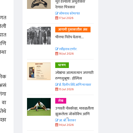
्ताकार
मूर्त दृश्याला अमूर्ताकार
देणारा चित्रकार
त
सोमनाथ कोमरपंत
्हणत
17 Jul 2026
लेली
तील अंश
आगामी पुस्तकातील अंश
लयात
ा...
चीनचा निरोप घेताना...
 आणि
रवींद्रनाथ टागोर.
्था
16 Jul 2026
भाषण
न्मान जपणारी
ज्येष्ठांचा आत्मसन्मान जपणारी
अनेक
्पिस
रुग्णशुश्रूषा : हॉस्पिस
 असं
आणि मान्यवर
डॉ. दिलीप शिंदे आणि मान्यवर
15 Jul 2026
ंगा
 वा
लेख
ा, मावळतीला
उगवती नोस्कोव्हा, मावळतीला
ेथे
विच आणि
झुकलेला जोकोविच आणि
्छा
दरम्यान विम्बल्डन
आ. श्री. केतकर
14 Jul 2026