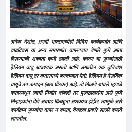
अनेक देशांत, अगदी भारतामध्येही विविध कार्यक्रमांत आणि
वाढदिवस वा अन्य समारंभांत वापरण्यात येणारे फुगे आता
दिसण्याची शक्यता कमी झाली आहे. कारण या फुग्यांसाठी
हेलियम वायू आवश्यक असतो आणि जगातील एक तृतियांश
हेलियम वायू तर कतारमध्ये बनवण्यात येतो. हेलियम हे नैसर्गिक
वायूचे उप उत्पादन (बाय प्रॉटक्ट) आहे. तो मिळणे थांबले म्हणजे
कतारमधून त्याची निर्यात थांबली तर पुरवठादारांना असे फुगे
गिऱ्हाइकांना देणे अवघड किंबहुना अशक्यच होईल. त्यामुळे असे
कार्यक्रम फुग्यांचा वापर न करता, वेगळ्या प्रकारे साजरे करावे
लागतील.