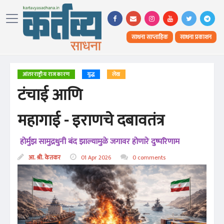
साधना साप्ताहिक
साधना प्रकाशन
आंतरराष्ट्रीय राजकारण
युद्ध
लेख
टंचाई आणि
महागाई - इराणचे दबावतंत्र
होर्मुझ सामुद्रधुनी बंद झाल्यामुळे जगावर होणारे दुष्परिणाम
आ. श्री. केतकर
01 Apr 2026
0 comments