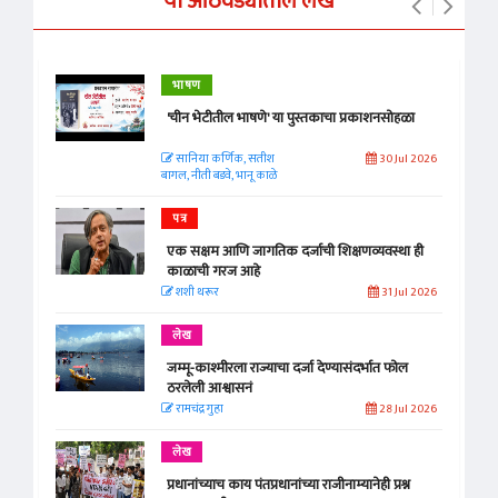
या आठवड्यातील लेख
भाषण
'चीन भेटीतील भाषणे' या पुस्तकाचा प्रकाशनसोहळा
सानिया कर्णिक, सतीश
30 Jul 2026
बागल, नीती बडवे, भानू काळे
पत्र
एक सक्षम आणि जागतिक दर्जाची शिक्षणव्यवस्था ही
काळाची गरज आहे
शशी थरूर
31 Jul 2026
लेख
जम्मू-काश्मीरला राज्याचा दर्जा देण्यासंदर्भात फोल
ठरलेली आश्वासनं
रामचंद्र गुहा
28 Jul 2026
लेख
प्रधानांच्याच काय पंतप्रधानांच्या राजीनाम्यानेही प्रश्न