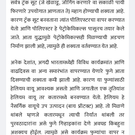
सर्वत्र ट्रॅक सूट (जे खेळाडू, जॉगिंग करणारे वा सकाळी पायी
फिरणारे उपयोगात आणतात ते) महाग होण्याची शक्यता आहे.
कारण ट्रॅक सूट बनवताना त्यांत पॉलिएस्टरचा वापर करण्यात
येतो आणि पॉलिएस्टर हे पेट्रोकेमिकल्स पासूनच तयार केले
जाते. आता युद्धामुळे पेट्रोकेमिकल्सही मिळण्याची अडचण
निर्माण झाली आहे, त्यामुळे ही शक्यता वर्तवण्यात येत आहे.
अनेक देशांत, अगदी भारतामध्येही विविध कार्यक्रमांत आणि
वाढदिवस वा अन्य समारंभांत वापरण्यात येणारे फुगे आता
दिसण्याची शक्यता कमी झाली आहे. कारण या फुग्यांसाठी
हेलियम वायू आवश्यक असतो आणि जगातील एक तृतियांश
हेलियम वायू तर कतारमध्ये बनवण्यात येतो. हेलियम हे
नैसर्गिक वायूचे उप उत्पादन (बाय प्रॉटक्ट) आहे. तो मिळणे
थांबले म्हणजे कतारमधून त्याची निर्यात थांबली तर
पुरवठादारांना असे फुगे गिऱ्हाइकांना देणे अवघड किंबहुना
अशक्यच होईल. त्यामुळे असे कार्यक्रम फुग्यांचा वापर न