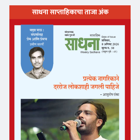
साधना साप्ताहिकाचा ताजा अंक