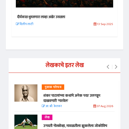
दीर्घकाळ धुमसणारा लाव्हा अखेर उसळला
गाझा
 2026
दिलीप लाठी
13 Sep 2025
रामच
लेखकाचे इतर लेख
पुस्तक परिचय
शंकर पाटलांच्या कथांचे अनेक पदर उलगडून
दाखवणारी 'गारवेल'
आ. श्री. केतकर
07 Aug 2026
लेख
उगवती नोस्कोव्हा, मावळतीला झुकलेला जोकोविच