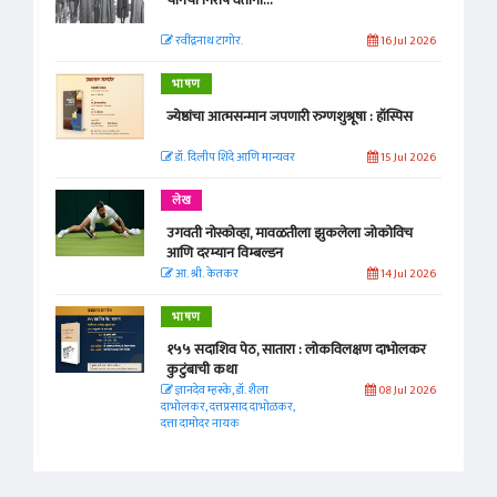
रवींद्रनाथ टागोर.
16 Jul 2026
भाषण
ज्येष्ठांचा आत्मसन्मान जपणारी रुग्णशुश्रूषा : हॉस्पिस
डॉ. दिलीप शिंदे आणि मान्यवर
15 Jul 2026
लेख
उगवती नोस्कोव्हा, मावळतीला झुकलेला जोकोविच
आणि दरम्यान विम्बल्डन
आ. श्री. केतकर
14 Jul 2026
भाषण
१५५ सदाशिव पेठ, सातारा : लोकविलक्षण दाभोलकर
कुटुंबाची कथा
ज्ञानदेव म्हस्के, डॉ. शैला
08 Jul 2026
दाभोलकर, दत्तप्रसाद दाभोळकर,
दत्ता दामोदर नायक