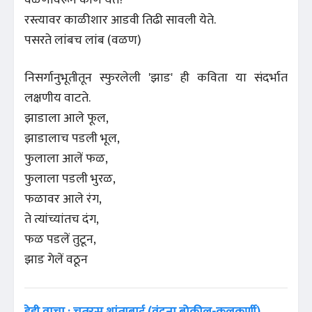
रस्त्यावर काळीशार आडवी तिढी सावली येते.
पसरते लांबच लांब (वळण)
निसर्गानुभूतीतून स्फुरलेली 'झाड' ही कविता या संदर्भात
लक्षणीय वाटते.
झाडाला आले फूल,
झाडालाच पडली भूल,
फुलाला आलें फळ,
फुलाला पडली भुरळ,
फळावर आले रंग,
ते त्यांच्यांतच दंग,
फळ पडलें तुटून,
झाड गेलें वठून
हेही वाचा : चतुरस्र शांताबाई (वंदना बोकील-कुलकर्णी)