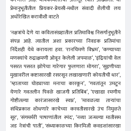
प्रेमानुभूतीतील प्रियकर-प्रेयसी-मधील संवादी शैलीची लय
अधोरेखित करावीशी वाटते
'नक्षत्रांचे देणे या कवितासंग्रहातील प्रतिमाविश्व निसर्गानुभूतीने
संपन्न आहे. त्यातील अशा प्रकारच्या निवडक प्रतिमांचा
निर्देशही येथे करायला हवा. 'रानचिमणे विभ्रम’, ‘कण्याच्या
मणक्यांचे रुद्राक्षमणी ओवून केलेली जपमाळ’, ‘इंद्रियांची वेल
पसरत पसरत झोपेचा गारेगार फुलणारा मोगरा’, 'सुइणीच्या
मुखावरील कष्टासारखी रसरसून लखाखणारी कोयतीची धार’,
‘म्हाताच्या घोड्याच्या मनाचा कारकून’, ‘गवतांतून उमटून
येणारे गवतलीन पिवळे खाजगी प्रतिबिंब’, ‘एखाद्या रमणीय
गोष्टीतल्या कारंजासारखे स्वप्न’, ‘मावळत्या ताऱ्यांचा
संधिप्रकाश शोधणारे काचेच्या करवतीसारखे उंच निमुळते
सूर', 'संगमर्मरी पाषाणांतील स्पंद', ‘नव्या जन्मल्या मातीसम
जड नेत्रांची पाती’, 'संध्याकाळच्या किरमिजी कवडशांसारखा