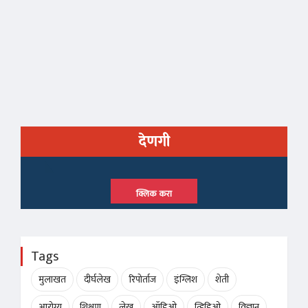
देणगी
क्लिक करा
Tags
मुलाखत
दीर्घलेख
रिपोर्ताज
इंग्लिश
शेती
आरोग्य
शिक्षण
लेख
ऑडिओ
व्हिडिओ
विज्ञान