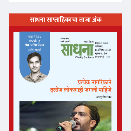
साधना साप्ताहिकाचा ताजा अंक