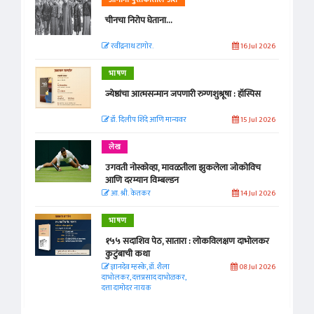
चीनचा निरोप घेताना...
रवींद्रनाथ टागोर.
16 Jul 2026
भाषण
ज्येष्ठांचा आत्मसन्मान जपणारी रुग्णशुश्रूषा : हॉस्पिस
डॉ. दिलीप शिंदे आणि मान्यवर
15 Jul 2026
लेख
उगवती नोस्कोव्हा, मावळतीला झुकलेला जोकोविच
आणि दरम्यान विम्बल्डन
आ. श्री. केतकर
14 Jul 2026
भाषण
१५५ सदाशिव पेठ, सातारा : लोकविलक्षण दाभोलकर
कुटुंबाची कथा
ज्ञानदेव म्हस्के, डॉ. शैला
08 Jul 2026
दाभोलकर, दत्तप्रसाद दाभोळकर,
दत्ता दामोदर नायक