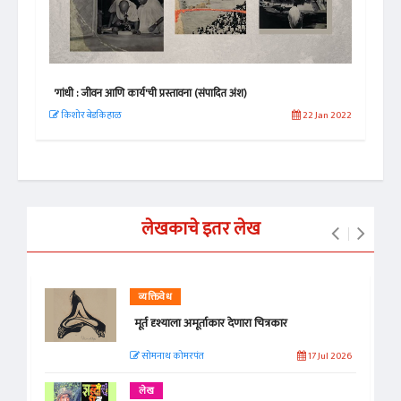
'गांधी : जीवन आणि कार्य'ची प्रस्तावना (संपादित अंश)
ढगात
 2020
किशोर बेडकिहाळ
22 Jan 2022
अजि
लेखकाचे इतर लेख
व्यक्तिवेध
मूर्त दृश्याला अमूर्ताकार देणारा चित्रकार
सोमनाथ कोमरपंत
17 Jul 2026
लेख