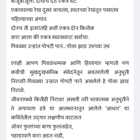
बाजूबाजूला. दोघांचे देठ एकत्र थेट.
एकावरल्या रेघा दुसरं वाचतंय, स्वतःच्या रेघांतून पसरतंय
पहिल्याच्या अंगांत.
दोनच तीं. इतरांतहि अशीं एकत्र दोन कित्येक
वारा आला की एकत्र सळसळाट सर्वांचा.
पिवळ्या उन्हांत पोपटी पानं... पोक्त झाड उभंच्या उभं
एरव्ही आपण पिवळंधम्मक आणि हिरवंगार म्हणतो पण
कवीची सुखदुःखसंमिश्र संवेद‌नेतून अवतरलेली अनुभूती
निराळी-पिवळ्या उन्हात पोपटी पाने असलेले हे पोक्त झाड
निराळे.
जीवनामध्ये कितीही निराशा असली तरी भावात्मक अनुभूतीने
ते जगायला हवे या आत्मभानातून आलेले ‘आधार’ या
कवितेतील उद्‌गार लक्षणीय वाटतातः
जोवर फुलांच्या बागा फुलताहेत,
पहाडामागे वारा अडत नाही,