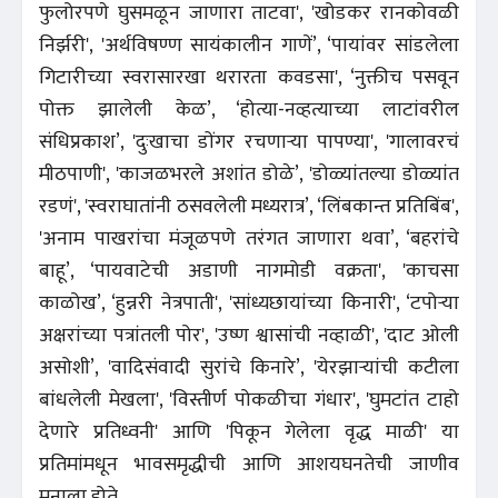
फुलोरपणे घुसमळून जाणारा ताटवा', 'खोडकर रानकोवळी
निर्झरी', 'अर्थविषण्ण सायंकालीन गाणें’, ‘पायांवर सांडलेला
गिटारीच्या स्वरासारखा थरारता कवडसा', ‘नुक्तीच पसवून
पोक्त झालेली केळ’, ‘होत्या-नव्हत्याच्या लाटांवरील
संधिप्रकाश’, 'दुःखाचा डोंगर रचणाऱ्या पापण्या', 'गालावरचं
मीठपाणी', 'काजळभरले अशांत डोळे’, 'डोळ्यांतल्या डोळ्यांत
रडणं', 'स्वराघातांनी ठसवलेली मध्यरात्र’, ‘लिंबकान्त प्रतिबिंब',
'अनाम पाखरांचा मंजूळपणे तरंगत जाणारा थवा’, ‘बहरांचे
बाहू’, ‘पायवाटेची अडाणी नागमोडी वक्रता', 'काचसा
काळोख’, ‘हुन्नरी नेत्रपाती', 'सांध्यछायांच्या किनारी', ‘टपोऱ्या
अक्षरांच्या पत्रांतली पोर', 'उष्ण श्वासांची नव्हाळी', 'दाट ओली
असोशी’, 'वादिसंवादी सुरांचे किनारे’, 'येरझाऱ्यांची कटीला
बांधलेली मेखला', 'विस्तीर्ण पोकळीचा गंधार', 'घुमटांत टाहो
देणारे प्रतिध्वनी' आणि 'पिकून गेलेला वृद्ध माळी' या
प्रतिमांमधून भावसमृद्धीची आणि आशयघनतेची जाणीव
मनाला होते.