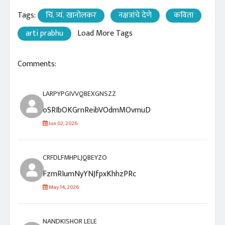
Tags:
चिं. त्र्यं. खानोलकर
नक्षत्रांचे देणे
कविता
arti prabhu
Load More Tags
Comments:
LARPYPGIVVQBEXGNSZZ
oSRIbOKGrnReibVOdmMOvmuD
Jun 02, 2026
CRFDLFMHPLJQBEYZO
FzmRIumNyYNJfpxKhhzPRc
May 14, 2026
NANDKISHOR LELE