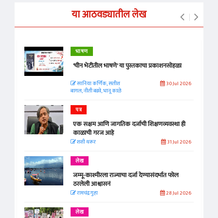
या आठवड्यातील लेख
भाषण
'चीन भेटीतील भाषणे' या पुस्तकाचा प्रकाशनसोहळा
सानिया कर्णिक, सतीश
30 Jul 2026
बागल, नीती बडवे, भानू काळे
पत्र
एक सक्षम आणि जागतिक दर्जाची शिक्षणव्यवस्था ही
काळाची गरज आहे
शशी थरूर
31 Jul 2026
लेख
जम्मू-काश्मीरला राज्याचा दर्जा देण्यासंदर्भात फोल
ठरलेली आश्वासनं
रामचंद्र गुहा
28 Jul 2026
लेख