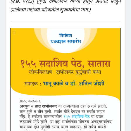
(२.७. १९८३) (कुंदा दाभोलकर यांच्या हातून अर्धवट लिहून
झालेल्या माईंच्या चरित्रातील सुरुवातीचा भाग.)