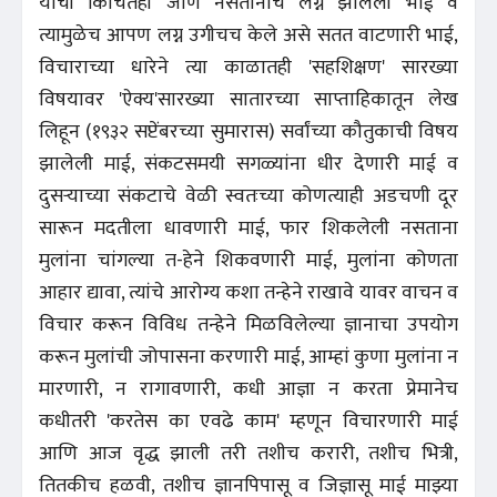
याची किंचितही जाण नसतानाच लग्न झालेली भाई व
त्यामुळेच आपण लग्न उगीचच केले असे सतत वाटणारी भाई,
विचाराच्या धारेने त्या काळातही 'सहशिक्षण' सारख्या
विषयावर 'ऐक्य'सारख्या सातारच्या साप्ताहिकातून लेख
लिहून (१९३२ सप्टेंबरच्या सुमारास) सर्वांच्या कौतुकाची विषय
झालेली माई, संकटसमयी सगळ्यांना धीर देणारी माई व
दुसऱ्याच्या संकटाचे वेळी स्वतःच्या कोणत्याही अडचणी दूर
सारून मदतीला धावणारी माई, फार शिकलेली नसताना
मुलांना चांगल्या त-हेने शिकवणारी माई, मुलांना कोणता
आहार द्यावा, त्यांचे आरोग्य कशा तन्हेने राखावे यावर वाचन व
विचार करून विविध तन्हेने मिळविलेल्या ज्ञानाचा उपयोग
करून मुलांची जोपासना करणारी माई, आम्हां कुणा मुलांना न
मारणारी, न रागावणारी, कधी आज्ञा न करता प्रेमानेच
कधीतरी 'करतेस का एवढे काम' म्हणून विचारणारी माई
आणि आज वृद्ध झाली तरी तशीच करारी, तशीच भित्री,
तितकीच हळवी, तशीच ज्ञानपिपासू व जिज्ञासू माई माझ्या