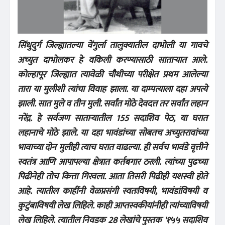
सिंधुदुर्ग जिल्ह्यातल्या वेंगुर्ला तालुक्यातील दाभोली या गावचे
अच्युत दाभोलकर हे वकिली करण्यासाठी साताऱ्यात आले.
कोल्हापूर जिल्ह्यात त्यावेळी चौथीच्या परीक्षेत प्रथम आलेल्या
तारा या मुलीशी त्यांचा विवाह झाला. या दाम्पत्याला दहा अपत्ये
झाली. सात मुले व तीन मुली. सर्वांत मोठे देवदत्त तर सर्वांत लहान
नरेंद्र. हे सर्वजण साताऱ्यातील 155 सदाशिव पेठ, या घरात
लहानाचे मोठे झाले. या दहा भावंडांच्या सोबतच अच्युतरावांच्या
भावाच्या दोन मुलीही त्याच घरात वाढल्या. ही सर्वच भावंडे वृत्तीने
स्वतंत्र आणि आपापल्या क्षेत्रात कर्तबगार ठरली. त्यांच्या पुढच्या
पिढीनेही तोच कित्ता गिरवला. आता तिसरी पिढीही यशस्वी होते
आहे. त्यातील काहींनी वेळप्रसंगी स्वतःविषयी, भावंडांविषयी व
कुटुंबाविषयी लेख लिहिले. काही आप्तस्वकीयांनीही त्यांच्याविषयी
लेख लिहिले. त्यातील निवडक 28 लेखांचे पुस्तक '१५५ सदाशिव