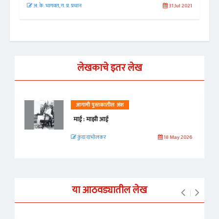
l 2025
अ. के. भागवत, ग. प्र. प्रधान
31 Jul 2021
सुप्
लेखकाचे इतर लेख
आगामी पुस्तकातील अंश
माई : माझी आई
कुंदा दाभोलकर
18 May 2026
या आठवड्यातील लेख