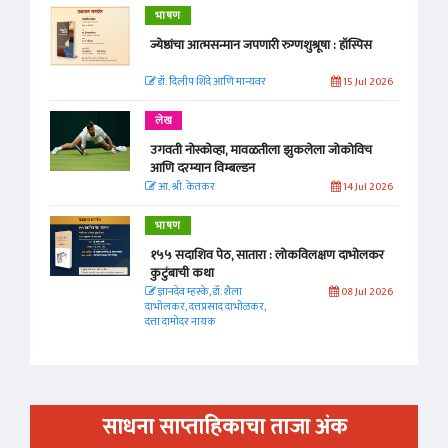
भाषण
ज्येष्ठांचा आत्मसन्मान जपणारी रुग्णशुश्रूषा : हॉस्पिस
डॉ. दिलीप शिंदे आणि मान्यवर
15 Jul 2026
लेख
उगवती नोस्कोव्हा, मावळतीला झुकलेला जोकोविच
आणि दरम्यान विम्बल्डन
आ. श्री. केतकर
14 Jul 2026
भाषण
१५५ सदाशिव पेठ, सातारा : लोकविलक्षण दाभोलकर
कुटुंबाची कथा
ज्ञानदेव म्हस्के, डॉ. शैला
08 Jul 2026
दाभोलकर, दत्तप्रसाद दाभोळकर,
दत्ता दामोदर नायक
साधना साप्ताहिकाचा ताजा अंक