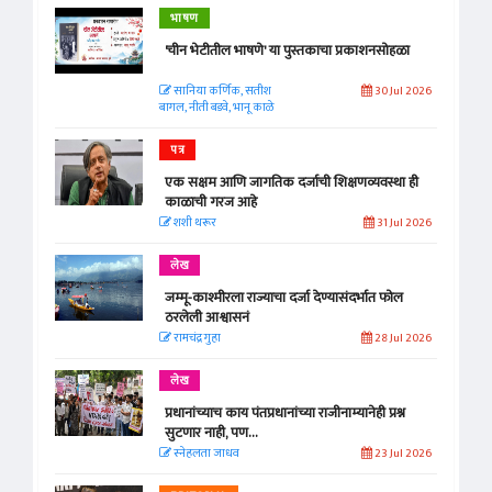
भाषण
'चीन भेटीतील भाषणे' या पुस्तकाचा प्रकाशनसोहळा
सानिया कर्णिक, सतीश
30 Jul 2026
बागल, नीती बडवे, भानू काळे
पत्र
एक सक्षम आणि जागतिक दर्जाची शिक्षणव्यवस्था ही
काळाची गरज आहे
शशी थरूर
31 Jul 2026
लेख
जम्मू-काश्मीरला राज्याचा दर्जा देण्यासंदर्भात फोल
ठरलेली आश्वासनं
रामचंद्र गुहा
28 Jul 2026
लेख
प्रधानांच्याच काय पंतप्रधानांच्या राजीनाम्यानेही प्रश्न
सुटणार नाही, पण...
स्नेहलता जाधव
23 Jul 2026