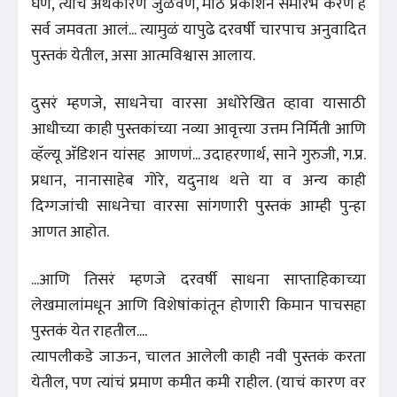
घेणं, त्याचं अर्थकारण जुळवणं, मोठे प्रकाशन समारंभ करणं हे
सर्व जमवता आलं... त्यामुळं यापुढे दरवर्षी चारपाच अनुवादित
पुस्तकं येतील, असा आत्मविश्वास आलाय.
दुसरं म्हणजे, साधनेचा वारसा अधोरेखित व्हावा यासाठी
आधीच्या काही पुस्तकांच्या नव्या आवृत्त्या उत्तम निर्मिती आणि
व्हॅल्यू अ‍ॅ
डिशन यांसह आणणं... उदाहरणार्थ, साने गुरुजी, ग.प्र.
प्रधान, नानासाहेब गोरे, यदुनाथ थत्ते या व अन्य काही
दिग्गजांची साधनेचा वारसा सांगणारी पुस्तकं आम्ही पुन्हा
आणत आहोत.
...आणि तिसरं म्हणजे दरवर्षी साधना साप्ताहिकाच्या
लेखमालांमधून आणि विशेषांकांतून होणारी किमान पाचसहा
पुस्तकं येत राहतील....
त्यापलीकडे जाऊन, चालत आलेली काही नवी पुस्तकं करता
येतील, पण त्यांचं प्रमाण कमीत कमी राहील. (याचं कारण वर