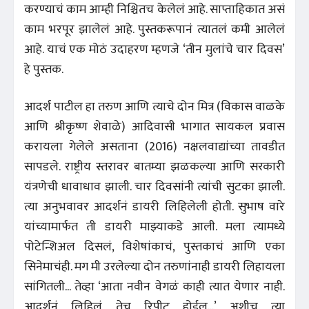
करण्याचं काम आम्ही निश्चितच केलेलं आहे. साप्ताहिकात असं
काम भरपूर झालेलं आहे. पुस्तकरूपानं त्यातलं कमी आलेलं
आहे. याचं एक मोठं उदाहरण म्हणजे ‘तीन मुलांचे चार दिवस’
हे पुस्तक.
आदर्श पाटील हा तरुण आणि त्याचे दोन मित्र (विकास वाळके
आणि श्रीकृष्ण शेवाळे) आदिवासी भागात सायकल प्रवास
करायला गेलेले असताना (2016) नक्षलवाद्यांच्या तावडीत
सापडले. राष्ट्रीय स्तरावर बातम्या झळकल्या आणि सरकारी
यंत्रणेची धावाधाव झाली. चार दिवसांनी त्यांची सुटका झाली.
त्या अनुभवावर आदर्शनं डायरी लिहिलेली होती. सुभाष वारे
यांच्यामार्फत ती डायरी माझ्याकडे आली. मला त्यामध्ये
पोटेन्शिअल दिसलं, विशेषांकाचं, पुस्तकाचं आणि एका
सिनेमाचंही. मग मी उरलेल्या दोन तरुणांनाही डायरी लिहायला
सांगितली... तेव्हा ‘आता नवीन वेगळं काही त्यात येणार नाही.
आदर्शनं लिहिलं तेच रिपीट होईल...’ अशीच त्या