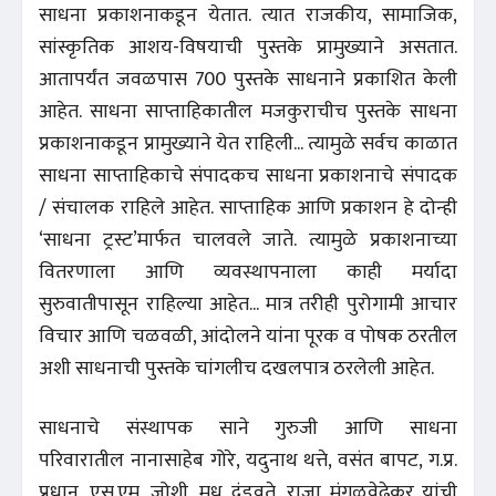
साधना प्रकाशनाकडून येतात. त्यात राजकीय, सामाजिक,
सांस्कृतिक आशय-विषयाची पुस्तके प्रामुख्याने असतात.
आतापर्यंत जवळपास 700 पुस्तके साधनाने प्रकाशित केली
आहेत. साधना साप्ताहिकातील मजकुराचीच पुस्तके साधना
प्रकाशनाकडून प्रामुख्याने येत राहिली... त्यामुळे सर्वच काळात
साधना साप्ताहिकाचे संपादकच साधना प्रकाशनाचे संपादक
/ संचालक राहिले आहेत. साप्ताहिक आणि प्रकाशन हे दोन्ही
‘साधना ट्रस्ट’मार्फत चालवले जाते. त्यामुळे प्रकाशनाच्या
वितरणाला आणि व्यवस्थापनाला काही मर्यादा
सुरुवातीपासून राहिल्या आहेत... मात्र तरीही पुरोगामी आचार
विचार आणि चळवळी, आंदोलने यांना पूरक व पोषक ठरतील
अशी साधनाची पुस्तके चांगलीच दखलपात्र ठरलेली आहेत.
साधनाचे संस्थापक साने गुरुजी आणि साधना
परिवारातील नानासाहेब गोरे, यदुनाथ थत्ते, वसंत बापट, ग.प्र.
प्रधान, एस.एम. जोशी, मधू दंडवते, राजा मंगळवेढेकर यांची