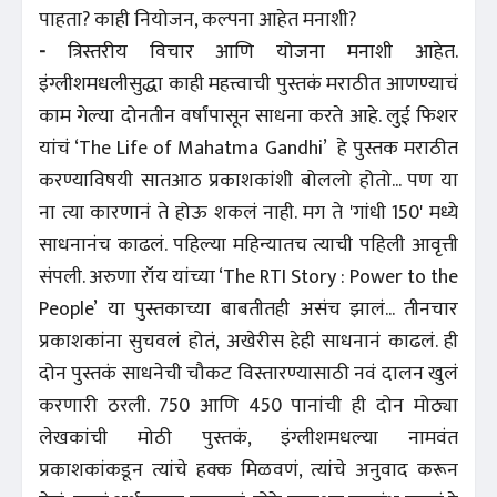
पाहता? काही नियोजन, कल्पना आहेत मनाशी?
-
त्रिस्तरीय विचार आणि योजना मनाशी आहेत.
इंग्लीशमधलीसुद्धा काही महत्त्वाची पुस्तकं मराठीत आणण्याचं
काम गेल्या दोनतीन वर्षांपासून साधना करते आहे. लुई फिशर
यांचं ‘The Life of Mahatma Gandhi’ हे पुस्तक मराठीत
करण्याविषयी सातआठ प्रकाशकांशी बोललो होतो... पण या
ना त्या कारणानं ते होऊ शकलं नाही. मग ते 'गांधी 150' मध्ये
साधनानंच काढलं. पहिल्या महिन्यातच त्याची पहिली आवृत्ती
संपली. अरुणा रॉय यांच्या ‘The RTI Story : Power to the
People’ या पुस्तकाच्या बाबतीतही असंच झालं... तीनचार
प्रकाशकांना सुचवलं होतं, अखेरीस हेही साधनानं काढलं. ही
दोन पुस्तकं साधनेची चौकट विस्तारण्यासाठी नवं दालन खुलं
करणारी ठरली. 750 आणि 450 पानांची ही दोन मोठ्या
लेखकांची मोठी पुस्तकं, इंग्लीशमधल्या नामवंत
प्रकाशकांकडून त्यांचे हक्क मिळवणं, त्यांचे अनुवाद करून