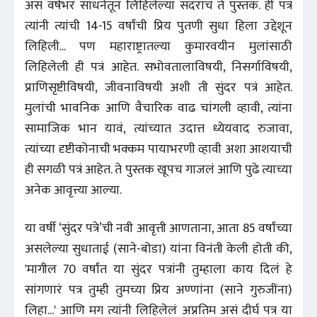
असं वर्षभर साधनेतून लिहिलेल्या सदराचं ते पुस्तक. ही पत्रं
त्यांनी त्यांची 14-15 वर्षांची प्रिय पुतणी सुधा हिला उद्देशून
लिहिली... पण महाराष्ट्रातल्या कुमारवयीन मुलांसाठी
लिहिलेली ही पत्रं आहेत. सभोवतालाविषयी, निसर्गाविषयी,
प्राणिसृष्टीविषयी, जीवनाविषयी अशी ती सुंदर पत्रं आहेत.
मुलांची भावनिक आणि वैचारिक वाढ चांगली व्हावी, त्यांना
सामाजिक भान यावं, त्यांच्यात उदात्त ध्येयवाद रुजावा,
त्यांच्या दृष्टीकोनाची भक्कम पायाभरणी व्हावी अशा आशयाची
ही सगळी पत्रं आहेत. ते पुस्तक खूपच गाजलं आणि पुढे त्याच्या
अनेक आवृत्त्या आल्या.
या वर्षी ‘सुंदर पत्रे’ची नवी आवृत्ती आणताना, आता 85 वर्षांच्या
असलेल्या सुधाताई (साने-बोडा) यांना विनंती केली होती की,
'मागील 70 वर्षांत या सुंदर पत्रांनी तुम्हाला काय दिलं हे
सांगणारं पत्र तुम्ही तुमच्या प्रिय अण्णांना (साने गुरुजींना)
लिहा...' आणि मग त्यांनी लिहिलेलं अप्रतिम असं दीर्घ पत्र या