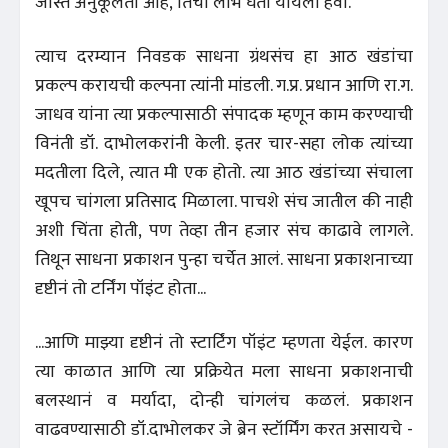
जास्त अनुकूलता आहे, तिचा लाभ घेता यायला हवा.
त्याच दरम्यान निवडक साधना ग्रंथसंच हा आठ खंडांचा
प्रकल्प करायची कल्पना त्यांनी मांडली. ग.प्र. प्रधान आणि रा.ग.
जाधव यांना त्या प्रकल्पासाठी संपादक म्हणून काम करण्याची
विनंती डॉ. दाभोलकरांनी केली. इतर चार-सहा लोक त्यांच्या
मदतीला दिले, त्यात मी एक होतो. त्या आठ खंडांच्या संचाला
खूपच चांगला प्रतिसाद मिळाला. पाचशे संच जातील की नाही
अशी चिंता होती, पण तेव्हा तीन हजार संच काढावे लागले.
तिथून साधना प्रकाशन पुन्हा चर्चेत आलं. साधना प्रकाशनाच्या
दृष्टीनं तो टर्निंग पॉइंट होता...
...आणि माझ्या दृष्टीनं तो स्टार्टिंग पॉइंट म्हणता येईल. कारण
त्या काळात आणि त्या प्रक्रियेत मला साधना प्रकाशनाची
बलस्थानं व मर्यादा, दोन्ही चांगलंच कळलं. प्रकाशन
वाढवण्यासाठी डॉ.दाभोलकर जे ब्रेन स्टॉर्मिंग करत असायचे -