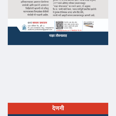
माझा जीवनप्रवाह
देणगी