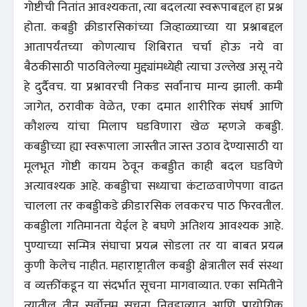
गोष्टीची नितांत आवश्यकता, त्या बदलत्या स्वरूपाबद्दल हा प्रश्न
होता. कबड्डी क्रीडारसिकांच्या जिव्हाळ्याच्या या प्रश्नाबद्दल
आतापर्यंतच्या कोणत्याच शिबिरात चर्चा होऊ नये वा
बैठकीसाठी पाठविलेल्या मुद्द्यांमध्येही त्याचा उल्लेख असू नये
हे दुर्दैवच. या प्रश्नावरची निकड सर्वांनाच मान्य झाली. कमी
जागेत, ठरावीक वेळेत, एका दमात शारीरिक संघर्ष आणि
कौशल्य यांचा मिलाप घडविणारा खेळ म्हणजे कबड्डी.
कबड्डीच्या ह्या स्वरूपाला जास्तीत जास्त उठाव देण्यासाठी या
मूलभूत गोष्टी कायम ठेवून कबड्डीत काही बदल घडविणे
अत्यावश्यक आहे. कबड्डीचा सध्याचा कंटाळवाणेपणा वाढत
चालला तर कबड्डीकडे क्रीडारसिक लवकरच पाठ फिरवतील.
कबड्डीला गतिमानता येईल हे बघणे अतिशय आवश्यक आहे.
पुण्याच्या सन्मित्र संघाचा प्रयत्न सोडला तर या बाबत प्रयत्न
कुणी केलेच नाहीत. महाराष्ट्रातील कबड्डी क्षेत्रातील सर्व संस्था
व व्यक्तींकडून या संदर्भात सूचना मागवाव्यात. एका समितीने
त्यातील तीन सर्वोत्तम सूचना निवडाव्यात आणि प्रायोगिक