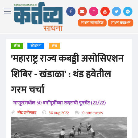
साधना साप्ताहिक
साधना प्रकाशन
क्रीडा
क्रीडांगण
लेख
'महाराष्ट्र राज्य कबड्डी असोसिएशन
शिबिर - खंडाळा' : थंड हवेतील
गरम चर्चा
'माणूस'मधील 50 वर्षांपूर्वीच्या सदराची पुनर्भेट (22/22)
नरेंद्र दाभोलकर
30 Aug 2022
0 comments