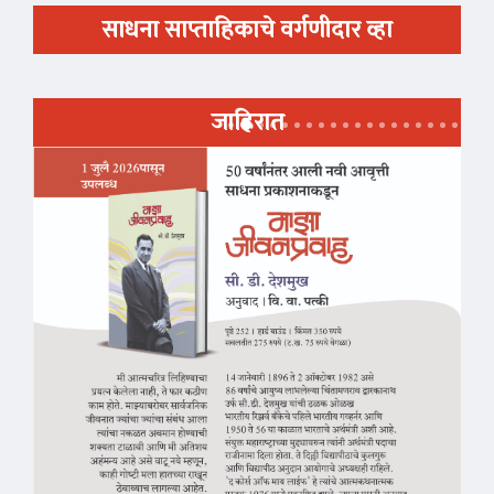
साधना साप्ताहिकाचे वर्गणीदार व्हा
जाहिरात