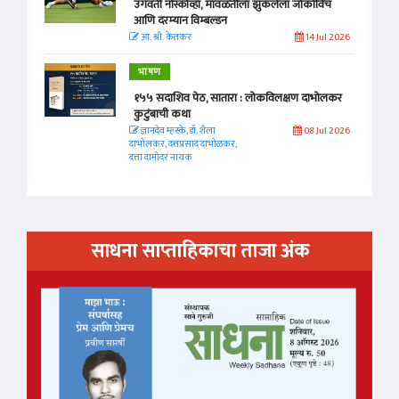
उगवती नोस्कोव्हा, मावळतीला झुकलेला जोकोविच
आणि दरम्यान विम्बल्डन
आ. श्री. केतकर
14 Jul 2026
भाषण
१५५ सदाशिव पेठ, सातारा : लोकविलक्षण दाभोलकर
कुटुंबाची कथा
ज्ञानदेव म्हस्के, डॉ. शैला
08 Jul 2026
दाभोलकर, दत्तप्रसाद दाभोळकर,
दत्ता दामोदर नायक
साधना साप्ताहिकाचा ताजा अंक