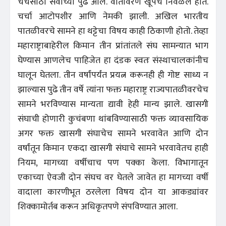
चर्चेसाठी सर्वांच्या पुढे आले. वातावरण खूपच निवळले होते.
चर्चा आटोपशीर आणि नेमकी झाली. अखिल भारतीय
पातळीवरचे सामने हा थट्टेचा विषय काही ठिकाणी होतो. तेव्हा
महाराष्ट्राबाहेरील किमान तीन प्रांतांतले संघ सामन्यात भाग
घेण्यास आणलेच पाहिजेत हा दंडक स्वतः संस्थाचालकांनीच
घालून घेतला. तीन वर्षांपर्यंत प्रयत्न करूनही ही गोष्ट साध्य न
झाल्यास पुढे तीन वर्षे त्यांना फक्त महाराष्ट्र राज्यपातळीवरचेच
सामने भरविण्यास मान्यता द्यावी हेही मान्य झाले. खासगी
संघाची होणारी कुचंबणा थांबविण्यासाठी फक्त व्यावसायिक
अगर फक्त खासगी संघाचेच सामने भरवावेत आणि दोन
वर्षांतून किमान एकदा खासगी संघाचे सामने भरवावेतच हाही
नियम, मागच्या वर्षीचाच पण पक्का केला. विभागातून
एकाच्या ऐवजी दोन संघच वर घेतले जावेत हा मागच्या वर्षी
वादाला कारणीभूत ठरलेला विषय दोन या आकड्यांवर
शिक्कामोर्तब करून अधिकृतपणे संपविण्यात आला.