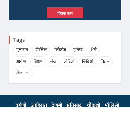
क्लिक करा
Tags
मुलाखत
दीर्घलेख
रिपोर्ताज
इंग्लिश
शेती
आरोग्य
शिक्षण
लेख
ऑडिओ
व्हिडिओ
विज्ञान
लेखमाला
वर्गणी
जाहिरात
देणगी
प्रतिसाद
चौकशी
पॉलिसी
नियम आणि अटी
© 2019,
Evonix Technologies Pvt. Ltd
All rights reserved