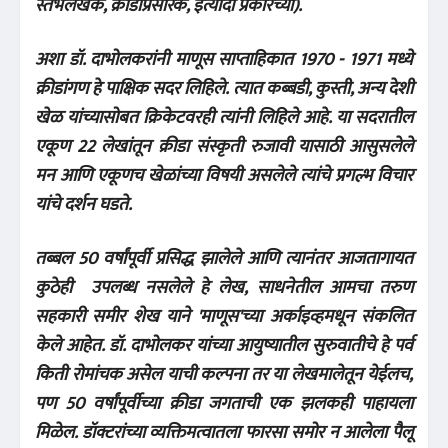
स्तंभलेखक, क्रीडाप्रसारक, इत्यादी प्रकारच्या).
अशा डॉ. दाभोलकरांनी माणूस साप्ताहिकात 1970 - 1971 मध्ये
क्रीडांगण हे पाक्षिक सदर लिहिले. त्यात कब्बडी, कुस्ती, अन्य देशी
खेळ यांच्यासोबत क्रिकेटवरही त्यांनी लिहिले आहे. या सदरातील
एकूण 22 लेखांतून क्रीडा संस्कृती रुजावी यासाठी आसुसलेले
मन आणि एकूणच खेळांच्या विषयी असलेले त्यांचे प्रगल्भ विचार
यांचे दर्शन घडते.
तब्बल 50 वर्षांपूर्वी प्रसिद्ध झालेले आणि त्यानंतर आजतागायत
कुठेही उपलब्ध नसलेले हे लेख, साधनेतील आमचा तरुण
सहकारी समीर शेख याने 'माणूस'च्या अर्काइव्हमधून संकलित
केले आहेत. डॉ. दाभोलकर यांच्या आयुष्यातील सुरुवातीचे हे पर्व
किती रोमांचक असेल याची कल्पना तर या लेखमालेतून येईलच,
पण 50 वर्षांपूर्वीच्या क्रीडा जगताची एक झलकही पाहायला
मिळेल. डॉक्टरांच्या व्यक्तिमत्वातला फारसा समोर न आलेला पैलू