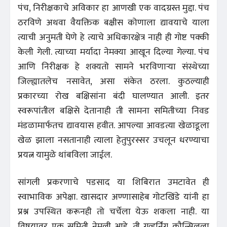
पंच, निरीक्षकाचे अविकार हा आणखी एक वादग्रस्त मुद्दा. पंच
ठरविणे अथवा वैयक्तिक बक्षीस कोणाला द्यावयाचे याला
त्याची अनुमती घेणे हे त्याचे अधिकारक्षेत्र नाही ही गोष्ट पक्की
केली गेली. त्याच्या मर्यादा नेमक्या आखून दिल्या गेल्या. पंच
आणि निरीक्षक हे शक्यतो सामने भरविणाऱ्या संस्थेच्या
जिल्ह्यातलेच नसावेत, असा संकेत ठरला. कुठल्याही
प्रकारच्या रोख बक्षिसांना बंदी घालण्यात आली. इतर
स्वरूपांतील बक्षिसे देतानाही ती सामना समितीच्या निवड
मंडळामार्फतच द्यावयास हवीत. आपल्या आवडत्या खेळाडूला
खेळ झाला नसतानाही त्याला हेतुपुरस्सर उचलून धरण्याचा
प्रयत्न यामुळे थांबविला जाईल.
सांगली प्रकरणाचे पडसाद या शिबिरात उमटावेत ही
स्वाभाविक अपेक्षा. खासदार अण्णासाहेब गोटखिंडे यांनी हा
प्रश्न उपस्थित करूनही तो चर्चेला येऊ शकला नाही. या
विषयावर एक समिती नेमली आहे. ती गव्हर्निंग कौन्सिलला