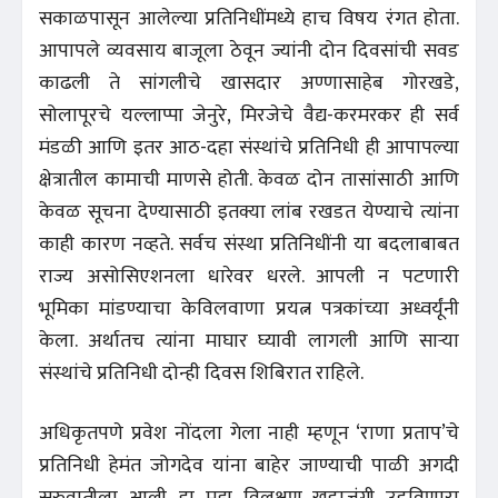
सकाळपासून आलेल्या प्रतिनिधींमध्ये हाच विषय रंगत होता.
आपापले व्यवसाय बाजूला ठेवून ज्यांनी दोन दिवसांची सवड
काढली ते सांगलीचे खासदार अण्णासाहेब गोरखडे,
सोलापूरचे यल्लाप्पा जेनुरे, मिरजेचे वैद्य-करमरकर ही सर्व
मंडळी आणि इतर आठ-दहा संस्थांचे प्रतिनिधी ही आपापल्या
क्षेत्रातील कामाची माणसे होती. केवळ दोन तासांसाठी आणि
केवळ सूचना देण्यासाठी इतक्या लांब रखडत येण्याचे त्यांना
काही कारण नव्हते. सर्वच संस्था प्रतिनिधींनी या बदलाबाबत
राज्य असोसिएशनला धारेवर धरले. आपली न पटणारी
भूमिका मांडण्याचा केविलवाणा प्रयत्न पत्रकांच्या अध्वर्यूंनी
केला. अर्थातच त्यांना माघार घ्यावी लागली आणि साऱ्या
संस्थांचे प्रतिनिधी दोन्ही दिवस शिबिरात राहिले.
अधिकृतपणे प्रवेश नोंदला गेला नाही म्हणून ‘राणा प्रताप’चे
प्रतिनिधी हेमंत जोगदेव यांना बाहेर जाण्याची पाळी अगदी
सुरुवातीला आली. हा मुद्दा विलक्षण खडाजंगी उडविणारा