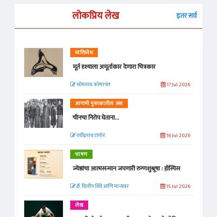
लोकप्रिय लेख
इतर सर्व
व्यक्तिवेध
मूर्त दृश्याला अमूर्ताकार देणारा चित्रकार
सोमनाथ कोमरपंत
17 Jul 2026
आगामी पुस्तकातील अंश
चीनचा निरोप घेताना...
रवींद्रनाथ टागोर.
16 Jul 2026
भाषण
ज्येष्ठांचा आत्मसन्मान जपणारी रुग्णशुश्रूषा : हॉस्पिस
डॉ. दिलीप शिंदे आणि मान्यवर
15 Jul 2026
लेख