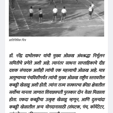
प्रातिनिधिक चित्र
डॉ. नरेंद्र दाभोलकर यांची मुख्य ओळख अंधश्रद्धा निर्मूलन
समितीचे प्रणेते अशी आहे. त्यानंतर साधना साप्ताहिकाचे दीड
दशक संपादक अशीही त्यांची एक महत्त्वाची ओळख आहे. मात्र
आयुष्याच्या पंचविशीपर्यंत त्यांची मुख्य ओळख राष्ट्रीय स्तरावरील
कबड्डी खेळाडू अशी होती. त्यांना राज्य सरकारचा क्रीडा क्षेत्रातील
सर्वोच्च मानला जाणारा शिवछत्रपती पुरस्कार दोन वेळा मिळाला
होता. एकदा कबड्डीचा उत्कृष्ट खेळाडू म्हणून, आणि दुसऱ्यांदा
कबड्डी खेळातील अन्य योगदानासाठी (संघटक, पंच, कॉमेंटेटर,