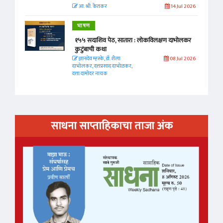
आ. श्री. केतकर
14 Jul 2026
भाषण
१५५ सदाशिव पेठ, सातारा : लोकविलक्षण दाभोलकर
कुटुंबाची कथा
ज्ञानदेव म्हस्के, डॉ. शैला
08 Jul 2026
दाभोलकर, दत्तप्रसाद दाभोळकर,
दत्ता दामोदर नायक
साधना साप्ताहिकाचा ताजा अंक