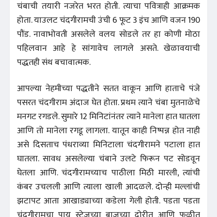
चंबाची तयारी नजरेत भरत होती. त्याचा पवित्राही आक्रमक
होता. याउलट चंदगीरामची उंची 6 फूट 3 इंच आणि वजन 190
पौंड. नावाभोवती असलेले वलय सोडले तर हा कोणी मोठा
पहिलवान आहे हे सांगावेच लागले असते. खेळावयाची
पद्धतही संथ बचावात्मक.
आपल्या नेहमीच्या पद्धतीने सतत वाकून आणि हाताचे पंजे
पसरत चंदगीराम अंदाज घेत होता. प्रथम त्याने चंबा मुतनाळेचे
मनगट रगडले. सुमारे 12 मिनिटांनंतर त्याने मानेला हात घातला
आणि तो मानेला रगडू लागला. यातून काही निष्पन्न होत नाही
असे दिसताच पंधराव्या मिनिटाला चंदगीरामने पटाला हात
घातला. सावध असलेल्या चंबाने उलटे फिरून पट सोडवून
घेतला आणि. चंदगीरामच्याच पाठीला मिठी मारली, त्यांची
कंबर उचलली आणि त्याला खाली आदळले. दोन्ही मल्लांची
झटापट आता आखाड्याच्या कडेला गेली होती. पडता पडता
चंदगीरामचा पाय स्टेजच्या बाजूच्या दोरीत आणि फळीत