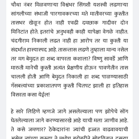
चौथा नंबर मिळवणाऱ्या विश्वंभर सिंगशी यशस्वी लढणाऱ्या
सांगलीच्या संभाजी पारगावकरच्या मते मातीवरच्या कुस्तीत
तासभर खेळून होत नाही एवढी दमछाक गादीवर दोन
मिनिटांत होते. इतरांचे अनुभवही काही यापेक्षा वेगळे नाहीत.
चंदगीराम निकाली लढत नाही हा आरोप तर या कुस्ती या
संदर्भात हास्यास्पद आहे. तासन्तास लढणे तुम्हाला मान्य नसेल
तर मग बेमुदत हा शब्द वापरता कशाला? विष्णु सावर्डे आणि
मारुती मानेची कुस्ती अत्यंत प्रेक्षणीय होऊन पावणेतीन तास
चालली होती आणि बेमुदत निकाली हा शब्द पाळण्यासाठी
गॅसबत्त्यांच्या प्रकाशातपण कुस्ती चितपट झाली हा इतिहास
विसरता कसा येईल!
हे सारे लिहिणे म्हणजे जागे असलेल्याला पण झोपेचे सोंग
घेतलेल्याला जागे करण्यासारखे आहे याची मला जाणीव आहे.
ते कसे जमणार? ठेकेदारांना ज्यांची इज्जत वाढवावयाची
असेल त्यांच्या कुस्त्या ते मध्येच बरोबरीने सोडवितात. दुसऱ्या