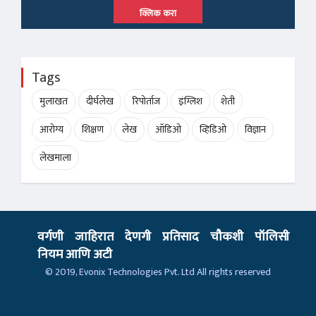
क्लिक करा
Tags
मुलाखत
दीर्घलेख
रिपोर्ताज
इंग्लिश
शेती
आरोग्य
शिक्षण
लेख
ऑडिओ
व्हिडिओ
विज्ञान
लेखमाला
वर्गणी
जाहिरात
देणगी
प्रतिसाद
चौकशी
पॉलिसी
नियम आणि अटी
© 2019,
Evonix Technologies Pvt. Ltd
All rights reserved