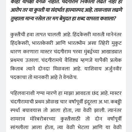
काही यापेक्षा वेगळे नाहीत. चंदगीराम निकाली लढत नाही हा
आरोप तर या कुस्ती या संदर्भात हास्यास्पद आहे. तासन्तास लढणे
तुम्हाला मान्य नसेल तर मग बेमुदत हा शब्द वापरता कशाला?
कुस्तीची हवा तापत चालली आहे. हिंदकेसरी मारुती मानेनंतर
हिंदकेसरी, भारतकेसरी आणि भारतभीम असा तिहेरी मुकुट
धारण करणारा मास्टर चंदगीराम परवा मुंबईच्या आखाड्यात
प्रथमच उतरला. चंदगीरामचे वैशिष्ट्य म्हणजे यापैकी प्रत्येक
किताब त्याने दोनदा मिळवला आहे. याशिवाय अर्जुनवीर
पदकाचा तो मानकरी आहे ते वेगळेच.
पहिलवानाशी गप्पा मारणे हा माझा आवडता छंद आहे. मास्टर
चंदगीरामाची प्रथम ओळख चार वर्षांपूर्वी इंदूरला अ. भा. कबड्डी
स्पर्धा बघावयास तो आला होता, त्या वेळी झाली. त्यानंतर
शामराव मोरेबरोबरच्या कुस्तीसाठी तो दोन वर्षांपूर्वी
सांगलीला आला होता, त्या वेळी भेटला आणि या वेळी