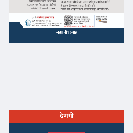
माझा जीवनप्रवाह
देणगी