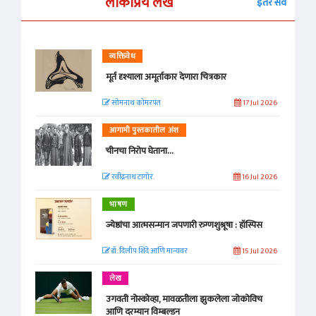
लोकप्रिय लेख
इतर सर्व
व्यक्तिवेध
मूर्त दृश्याला अमूर्ताकार देणारा चित्रकार
सोमनाथ कोमरपंत
17 Jul 2026
आगामी पुस्तकातील अंश
चीनचा निरोप घेताना...
रवींद्रनाथ टागोर.
16 Jul 2026
भाषण
ज्येष्ठांचा आत्मसन्मान जपणारी रुग्णशुश्रूषा : हॉस्पिस
डॉ. दिलीप शिंदे आणि मान्यवर
15 Jul 2026
लेख
उगवती नोस्कोव्हा, मावळतीला झुकलेला जोकोविच
आणि दरम्यान विम्बल्डन