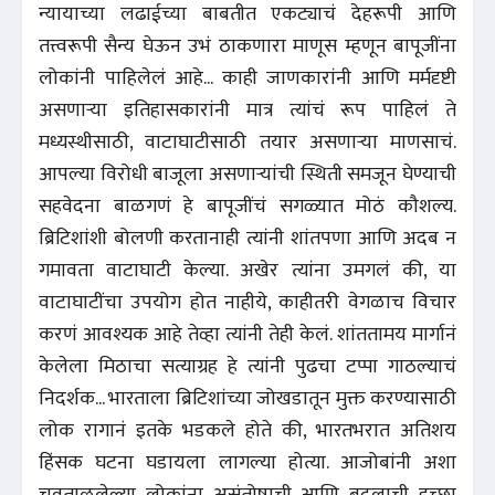
न्यायाच्या लढाईच्या बाबतीत एकट्याचं देहरूपी आणि
तत्त्वरूपी सैन्य घेऊन उभं ठाकणारा माणूस म्हणून बापूजींना
लोकांनी पाहिलेलं आहे... काही जाणकारांनी आणि मर्मदृष्टी
असणाऱ्या इतिहासकारांनी मात्र त्यांचं रूप पाहिलं ते
मध्यस्थीसाठी, वाटाघाटीसाठी तयार असणाऱ्या माणसाचं.
आपल्या विरोधी बाजूला असणाऱ्यांची स्थिती समजून घेण्याची
सहवेदना बाळगणं हे बापूजींचं सगळ्यात मोठं कौशल्य.
ब्रिटिशांशी बोलणी करतानाही त्यांनी शांतपणा आणि अदब न
गमावता वाटाघाटी केल्या. अखेर त्यांना उमगलं की, या
वाटाघाटींचा उपयोग होत नाहीये, काहीतरी वेगळाच विचार
करणं आवश्यक आहे तेव्हा त्यांनी तेही केलं. शांततामय मार्गानं
केलेला मिठाचा सत्याग्रह हे त्यांनी पुढचा टप्पा गाठल्याचं
निदर्शक... भारताला ब्रिटिशांच्या जोखडातून मुक्त करण्यासाठी
लोक रागानं इतके भडकले होते की, भारतभरात अतिशय
हिंसक घटना घडायला लागल्या होत्या. आजोबांनी अशा
चवताळलेल्या लोकांना असंतोषाची आणि बदलाची इच्छा