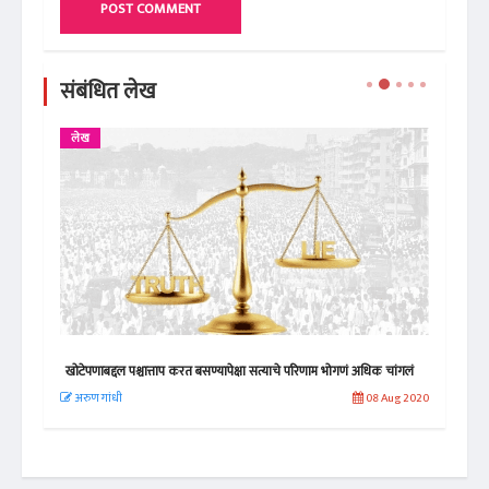
POST COMMENT
संबंधित लेख
लेख
ले
खोटेपणाबद्दल पश्चात्ताप करत बसण्यापेक्षा सत्याचे परिणाम भोगणं अधिक चांगलं
कुठल
 2021
अरुण गांधी
08 Aug 2020
अरु