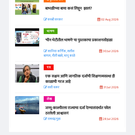
बाभळीच्या बाया कसं लिहून झालं?
वनश्री वनकर
02 Aug 2026
भाषण
'चीन भेटीतील भाषणे' या पुस्तकाचा प्रकाशनसोहळा
सानिया कर्णिक, सतीश
30 Jul 2026
बागल, नीती बडवे, भानू काळे
पत्र
एक सक्षम आणि जागतिक दर्जाची शिक्षणव्यवस्था ही
काळाची गरज आहे
शशी थरूर
31 Jul 2026
लेख
जम्मू-काश्मीरला राज्याचा दर्जा देण्यासंदर्भात फोल
ठरलेली आश्वासनं
रामचंद्र गुहा
28 Jul 2026