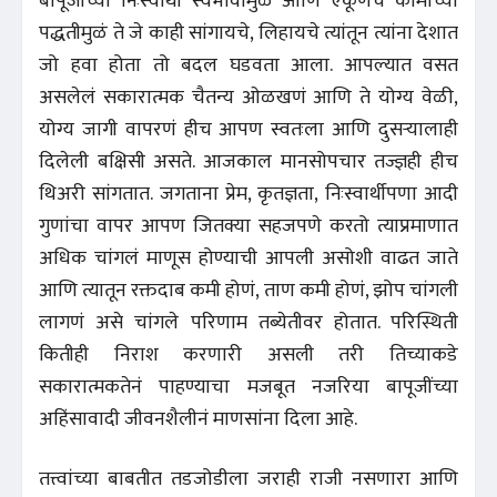
बापूजींच्या निःस्वार्थी स्वभावामुळं आणि एकूणच कामाच्या
पद्धतीमुळं ते जे काही सांगायचे, लिहायचे त्यांतून त्यांना देशात
जो हवा होता तो बदल घडवता आला. आपल्यात वसत
असलेलं सकारात्मक चैतन्य ओळखणं आणि ते योग्य वेळी,
योग्य जागी वापरणं हीच आपण स्वतःला आणि दुसऱ्यालाही
दिलेली बक्षिसी असते. आजकाल मानसोपचार तज्ज्ञही हीच
थिअरी सांगतात. जगताना प्रेम, कृतज्ञता, निःस्वार्थीपणा आदी
गुणांचा वापर आपण जितक्या सहजपणे करतो त्याप्रमाणात
अधिक चांगलं माणूस होण्याची आपली असोशी वाढत जाते
आणि त्यातून रक्तदाब कमी होणं, ताण कमी होणं, झोप चांगली
लागणं असे चांगले परिणाम तब्येतीवर होतात. परिस्थिती
कितीही निराश करणारी असली तरी तिच्याकडे
सकारात्मकतेनं पाहण्याचा मजबूत नजरिया बापूजींच्या
अहिंसावादी जीवनशैलीनं माणसांना दिला आहे.
तत्त्वांच्या बाबतीत तडजोडीला जराही राजी नसणारा आणि