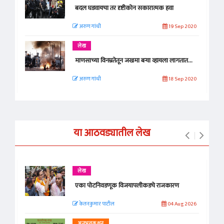
बदल घडवायचा तर दृष्टीकोन सकारात्मक हवा
अरुण गांधी
19 Sep 2020
लेख
माणसाच्या विनम्रतेतून जखमा बऱ्या व्हायला लागतात...
अरुण गांधी
18 Sep 2020
या आठवड्यातील लेख
लेख
एका पोटनिवडणूक विजयापलीकडचे राजकारण
केतनकुमार पाटील
04 Aug 2026
अनुभवकथन