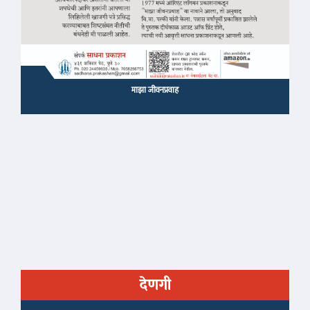
माझा जीवनप्रवाह
देणगी