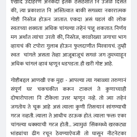
एखादं उदाहरण अनेकदा इतकं ठसठशीत नि उजळ दिसतं
की, त्या प्रकाशात नि अस्तित्वात बाकी सगळ्या नकारात्मक
गोष्टी निस्तेज होऊन जातात. एकदा असं घडलं की लोक
स्वतःच्या शक्यता अधिक चांगल्या तऱ्हेनं पाहू शकतात. निर्णय
मग अर्थात त्यांचा उरतो की, निस्तेज, काळोख्या जगाचा भाग
व्हायचं की टपोरा गुलाब होऊन फुलदाणीत मिरवायचं. तुम्ही
स्वतः चांगले असता तेव्हा आजूबाजूचं सगळं जग तुमच्याहून
अधिक चांगलं व्हावं म्हणून धडपडता. ही खरी गोष्ट आहे.
गोष्टीबद्दल आणखी एक मुद्दा - आपल्या त्या गबाळ्या तरुणानं
संपूर्ण घर चकचकीत करून टाकलं ते कुणाच्याही
दोषारोपाला नि टीकेला उत्तर म्हणून नव्हे. तो ज्या तऱ्हेनं
जगतोय ते चूक आहे असं त्याला कुणी तिसऱ्यानं सांगण्याची
गरज नव्हती. त्याला ते आधीच ठाऊक होतं. त्याला फक्त एका
चांगल्या धक्क्याची गरज होती... ज्यामुळं सिंकमध्ये खरकट्या
भांड्यांचा ढीग रचून ठेवण्याऐवजी तो घासून नीटनेटका