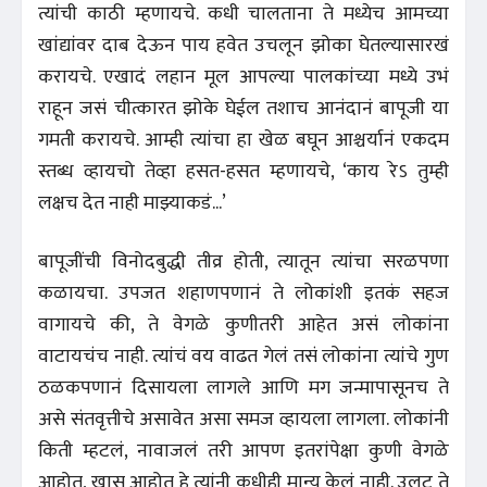
त्यांची काठी म्हणायचे. कधी चालताना ते मध्येच आमच्या
खांद्यांवर दाब देऊन पाय हवेत उचलून झोका घेतल्यासारखं
करायचे. एखादं लहान मूल आपल्या पालकांच्या मध्ये उभं
राहून जसं चीत्कारत झोके घेईल तशाच आनंदानं बापूजी या
गमती करायचे. आम्ही त्यांचा हा खेळ बघून आश्चर्यानं एकदम
स्तब्ध व्हायचो तेव्हा हसत-हसत म्हणायचे, ‘काय रेऽ तुम्ही
लक्षच देत नाही माझ्याकडं...’
बापूजींची विनोदबुद्धी तीव्र होती, त्यातून त्यांचा सरळपणा
कळायचा. उपजत शहाणपणानं ते लोकांशी इतकं सहज
वागायचे की, ते वेगळे कुणीतरी आहेत असं लोकांना
वाटायचंच नाही. त्यांचं वय वाढत गेलं तसं लोकांना त्यांचे गुण
ठळकपणानं दिसायला लागले आणि मग जन्मापासूनच ते
असे संतवृत्तीचे असावेत असा समज व्हायला लागला. लोकांनी
किती म्हटलं, नावाजलं तरी आपण इतरांपेक्षा कुणी वेगळे
आहोत, खास आहोत हे त्यांनी कधीही मान्य केलं नाही. उलट ते