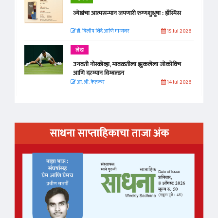
ज्येष्ठांचा आत्मसन्मान जपणारी रुग्णशुश्रूषा : हॉस्पिस
डॉ. दिलीप शिंदे आणि मान्यवर
15 Jul 2026
लेख
उगवती नोस्कोव्हा, मावळतीला झुकलेला जोकोविच
आणि दरम्यान विम्बल्डन
आ. श्री. केतकर
14 Jul 2026
साधना साप्ताहिकाचा ताजा अंक