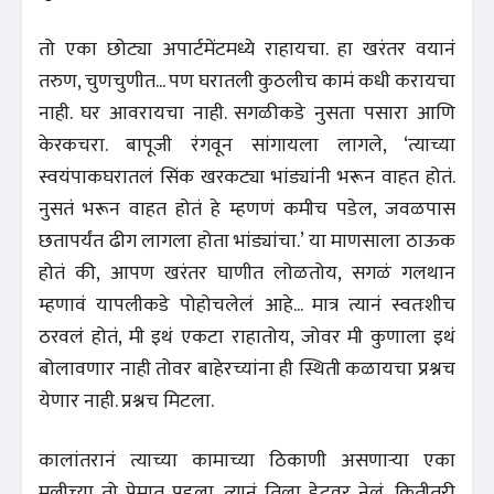
तो एका छोट्या अपार्टमेंटमध्ये राहायचा. हा खरंतर वयानं
तरुण, चुणचुणीत... पण घरातली कुठलीच कामं कधी करायचा
नाही. घर आवरायचा नाही. सगळीकडे नुसता पसारा आणि
केरकचरा. बापूजी रंगवून सांगायला लागले, ‘त्याच्या
स्वयंपाकघरातलं सिंक खरकट्या भांड्यांनी भरून वाहत होतं.
नुसतं भरून वाहत होतं हे म्हणणं कमीच पडेल, जवळपास
छतापर्यंत ढीग लागला होता भांड्यांचा.’ या माणसाला ठाऊक
होतं की, आपण खरंतर घाणीत लोळतोय, सगळं गलथान
म्हणावं यापलीकडे पोहोचलेलं आहे... मात्र त्यानं स्वतःशीच
ठरवलं होतं, मी इथं एकटा राहातोय, जोवर मी कुणाला इथं
बोलावणार नाही तोवर बाहेरच्यांना ही स्थिती कळायचा प्रश्नच
येणार नाही. प्रश्नच मिटला.
कालांतरानं त्याच्या कामाच्या ठिकाणी असणाऱ्या एका
मुलीच्या तो प्रेमात पडला. त्यानं तिला डेटवर नेलं, कितीतरी