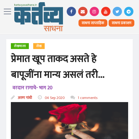
साधना साप्ताहिक
साधना प्रकाशन
लेखमाला
लेख
प्रेमात खूप ताकद असते हे
बापूजींना मान्य असलं तरी...
वरदान रागाचे- भाग 20
अरुण गांधी
04 Sep 2020
1 comments