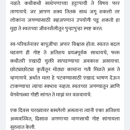
नव्हते. कधीकधी साधेपणाच्या हट्टापायी ते विषय फार
ताणायचे. जर आपण शक्य तितकं साधं जगू शकलो तर
लोकांना जगण्यासाठी सहजपणानं उपयोगी पडू शकतो हा
मुद्दा ते स्वतःच्या जीवनशैलीतून पुन्हापुन्हा स्पष्ट करत.
स्व-परिवर्तनावर बापूजींचा अपार विश्वास होता. स्वतःत बदल
घडवणं ही गोष्ट ते अतिशय प्रयत्नपूर्वक साधायचे, फक्त
कधीतरी एखादी युक्ती सापडण्याचा अवकाश असायचा.
छोट्याछोट्या कृतीतून मोठ्या कामांना गती मिळते असं ते
म्हणायचे. अर्थात मला हे पटवण्यासाठी एखादं भाषण देऊन
टाकण्याचा त्यांचा स्वभाव नव्हता. स्वतःच्या जगण्यातून आणि
वेगवेगळ्या गोष्टी सांगत ते माझं मन वळवायचे.
एक दिवस चरख्यावर बसलेलो असताना त्यांनी एका अतिशय
अव्यवस्थित, ढिसाळ जगणाऱ्या माणसाची गोष्ट सांगायला
सुरुवात केली.