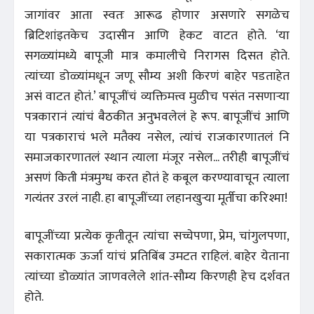
जागांवर आता स्वतः आरूढ होणार असणारे सगळेच
ब्रिटिशांइतकेच उदासीन आणि हेकट वाटत होते. ‘या
सगळ्यांमध्ये बापूजी मात्र कमालीचे निरागस दिसत होते.
त्यांच्या डोळ्यांमधून जणू सौम्य अशी किरणं बाहेर पडताहेत
असं वाटत होतं.’ बापूजींचं व्यक्तिमत्त्व मुळीच पसंत नसणाऱ्या
पत्रकारानं त्यांचं बैठकीत अनुभवलेलं हे रूप. बापूजींचं आणि
या पत्रकाराचं भले मतैक्य नसेल, त्यांचं राजकारणातलं नि
समाजकारणातलं स्थान त्याला मंजूर नसेल... तरीही बापूजींचं
असणं किती मंत्रमुग्ध करत होतं हे कबूल करण्यावाचून त्याला
गत्यंतर उरलं नाही. हा बापूजींच्या लहानखुऱ्या मूर्तीचा करिश्मा!
बापूजींच्या प्रत्येक कृतीतून त्यांचा सच्चेपणा, प्रेम, चांगुलपणा,
सकारात्मक ऊर्जा यांचं प्रतिबिंब उमटत राहिलं. बाहेर येताना
त्यांच्या डोळ्यांत जाणवलेले शांत-सौम्य किरणही हेच दर्शवत
होते.