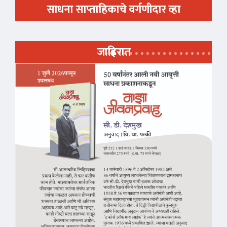
साधना साप्ताहिकाचे वर्गणीदार व्हा
जाहिरात