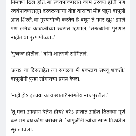
निमंत्रण दिलं होतं. बा स्वयंपाकघरात कामं उरकत होती पण
स्वयंपाकघरातून दरवळणाऱ्या गोड वासाचा मोह पडून बापूजी
आत शिरले. बा पुरणपोळी करतेय हे बघून ते फार खूश झाले
पण लगेच काळजीच्या स्वरात म्हणाले, ‘सगळ्यांना पुरणार
नाहीत या पुरणपोळ्या...’
‘पुष्कळ होतील...’ बांनी शांतपणे सांगितलं.
‘अगंऽ या दिसताहेत त्या सगळ्या मी एकटाच संपवू शकतो.’
बापूजींनी पुन्हा सांगायचा प्रयत्न केला.
‘नाही होऽ इतक्या काय खाता? सांगतेय नाऽ पुरतील.’
‘तू मला आव्हान देतेस होय? बरंऽ हातात आहेत तितक्या पूर्ण
कर. मग बघ कोण बरोबर ते...’ बापूजींनी त्यांचा खास मिश्कील
सूर लावला.