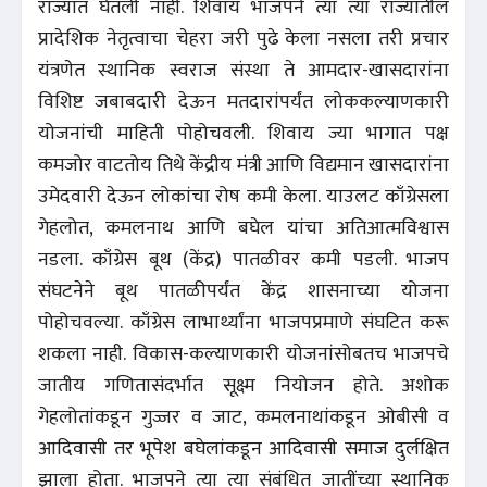
राज्यांत घेतली नाही. शिवाय भाजपने त्या त्या राज्यातील
प्रादेशिक नेतृत्वाचा चेहरा जरी पुढे केला नसला तरी प्रचार
यंत्रणेत स्थानिक स्वराज संस्था ते आमदार-खासदारांना
विशिष्ट जबाबदारी देऊन मतदारांपर्यंत लोककल्याणकारी
योजनांची माहिती पोहोचवली. शिवाय ज्या भागात पक्ष
कमजोर वाटतोय तिथे केंद्रीय मंत्री आणि विद्यमान खासदारांना
उमेदवारी देऊन लोकांचा रोष कमी केला. याउलट काँग्रेसला
गेहलोत, कमलनाथ आणि बघेल यांचा अतिआत्मविश्वास
नडला. काँग्रेस बूथ (केंद्र) पातळीवर कमी पडली. भाजप
संघटनेने बूथ पातळीपर्यंत केंद्र शासनाच्या योजना
पोहोचवल्या. काँग्रेस लाभार्थ्यांना भाजपप्रमाणे संघटित करू
शकला नाही. विकास-कल्याणकारी योजनांसोबतच भाजपचे
जातीय गणितासंदर्भात सूक्ष्म नियोजन होते. अशोक
गेहलोतांकडून गुज्जर व जाट, कमलनाथांकडून ओबीसी व
आदिवासी तर भूपेश बघेलांकडून आदिवासी समाज दुर्लक्षित
झाला होता. भाजपने त्या त्या संबंधित जातींच्या स्थानिक