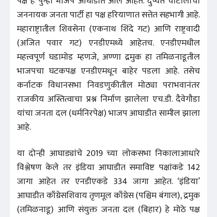
पक्ष हे पुन्हा भाजप आघाडीत आले आहेत. दुष्यंत चौटालांचा
जननायक जनता पार्टी हा पक्ष हरियाणात सत्तेत सहभागी आहे.
महाराष्ट्रातील शिवसेना (एकनाथ शिंदे गट) आणि राष्ट्रवादी
(अजित पवार गट) एनडीएमध्ये आहेतच. एनडीएमधील
महत्त्वपूर्ण घडामोड म्हणजे, अण्णा द्रमुक हा तमिळनाडूतील
भाजपचा घटकपक्ष एनडीएमधून बाहेर पडला आहे. तसेच
कर्नाटक विधानसभा निवडणुकीतील मोठ्या पराभवानंतर
राजकीय अस्तित्वाचा प्रश्न निर्माण झालेला एच.डी. दैवेगौडा
यांचा जनता दल (धर्मनिरपेक्ष) भाजप आघाडीत सामील झाला
आहे.
या दोन्ही आघाड्यांचे 2019 च्या लोकसभा निकालाआधारे
विश्लेषण केले तर इंडिया आघाडीत समाविष्ट पक्षांकडे 142
जागा आहेत तर एनडीएकडे 334 जागा आहेत. ‘इंडिया’
आघाडीत काँग्रेसशिवाय तृणमूल काँग्रेस (पश्चिम बंगाल), द्रमुक
(तमिळनाडू) आणि संयुक्त जनता दल (बिहार) हे मोठे पक्ष