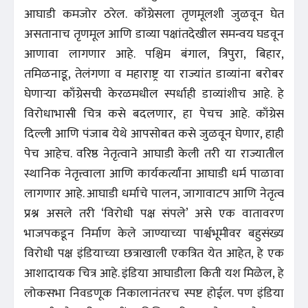
आघाडी कमजोर ठरेल. काँग्रेसला तृणमूलशी जुळवून घेत
असतानाच तृणमूल आणि डाव्या पक्षांतदेखील समन्वय घडवून
आणावा लागणार आहे. पश्चिम बंगाल, त्रिपुरा, बिहार,
तमिळनाडू, तेलंगणा व महाराष्ट्र या राज्यांत डाव्यांना बरोबर
घेणाऱ्या काँग्रेसची केरळमधील स्पर्धाही डाव्यांशीच आहे. हे
विरोधाभासी चित्र कसे बदलणार, हा पेचच आहे. काँग्रेस
दिल्ली आणि पंजाब येथे आपसोबत कसे जुळवून घेणार, हाही
पेच आहेच. वरिष्ठ नेतृत्वाने आघाडी केली तरी या राज्यातील
स्थानिक नेतृत्त्वाला आणि कार्यकर्त्यांना आघाडी धर्म पाळावा
लागणार आहे. आघाडी धर्माचे पालन, जागावाटप आणि नेतृत्व
प्रश्न असले तरी ‘विरोधी पक्ष संपले’ असे एक वातावरण
भाजपकडून निर्माण केले जाण्याच्या पार्श्वभूमीवर बहुसंख्य
विरोधी पक्ष इंडियाच्या छत्राखाली एकत्रित येत आहेत, हे एक
आशादायक चित्र आहे. इंडिया आघाडीला किती यश मिळेल, हे
लोकसभा निवडणूक निकालानंतरच स्पष्ट होईल. पण इंडिया