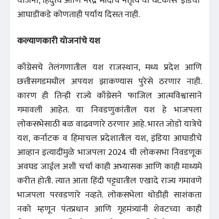
योजना, हिंदुत्व आणि नरेंद्र मोदींचे नेतृत्व या घटकांस ‘इंडिया’
आघाडीकडे कोणताही पर्याय दिसत नाही.
कल्याणकारी योजनांचे यश
काँग्रेसचे तेलंगणातील यश राजस्थान, मध्य प्रदेश आणि
छत्तीसगडमधील अपयश झाकण्यास पुरेसे ठरणार नाही.
कारण ही तिन्ही राज्ये काँग्रेसने फाजिल आत्मविश्वासाने
गमावली आहेत. या निवडणुकांतील यश हे भाजपला
लोकसभेसाठी बळ वाढवणारे ठरणार आहे. भारत जोडो यात्रेचे
यश, कर्नाटक व हिमाचल प्रदेशातील यश, इंडिया आघाडीचे
आव्हान इत्यादींमुळे भाजपला 2024 ची लोकसभा निवडणूक
अवघड जाईल अशी चर्चा काही अभ्यासक आणि काही माध्यमे
करीत होती. त्यात आता हिंदी पट्ट्यातील एखादे राज्य गमावणे
भाजपला परवडणारे नव्हते. लोकसभेला थोडीही साशंकता
नको म्हणून पंतप्रधान आणि गृहमंत्र्यांनी शेवटच्या काही