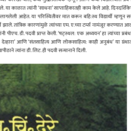
गले. या काळात त्यांनी ‘साधना’ साप्ताहिकातही काम केले आहे. दिनदर्शिके
ी लागलेली आहेत. या परिस्थितीवर मात करून बहि:स्थ विद्यार्थी म्हणून 
ण झाले. तांत्रिक कारणांमुळे त्यांच्या एम. ए.च्या टर्म्स नामंजूर करण्यात आल
 पीएच. डी. पदवी प्राप्त केली. ‘षट्स्थल: एक अध्ययन’ हा त्यांच्या प्रबं
राचा देव्हारा’ आणि ‘संतसाहित्य आणि लोकसाहित्य: काही अनुबंध’ या ग्रंथ
पीठाने त्यांना डी. लिट. ही पदवी सन्मानाने दिली.
चीन भेटीतील भाषणे - रवींद्रनाथ टागोर
(अनुवाद सानिया कर्णिक )