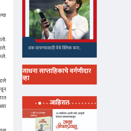
्या
ेतो.
ाले.
अंक वाचण्यासाठी येथे क्लिक करा..
ेले.
साधना साप्ताहिकाचे वर्गणीदार
व्हा
ंडले
ळवून
ाळात
जाहिरात
ळ्या
थपाल