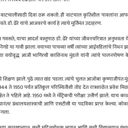
ीन वाटचालीसाठी दिवा ठरू शकतो. ही वाटचाल कृतिशील पावलांना आपल
 डॉ. ढेरे यांचे आजवरचे कार्य हे त्याचे मूर्तिमंत उदाहरण.
से गवसते, याचा आदर्श वस्तुपाठ डॉ. ढेरे यांच्या जीवनचरित्रात अनुभवता य
निगडे या गावी झाला. वयाच्या पाचव्या वर्षी त्यांच्या आईवडिलांचे निधन झ
्या वयोवृद्ध आजी भागिरथी काशिनाथ मुंडले यांनी त्यांचे पालनपोषण क
 शिक्षण झाले. पुढे त्यात खंड पडला. त्यांचे चुलत आजोबा कृष्णाजीपंत मु
1944 ते 1950 पर्यंत प्रतिकूल परिस्थितीशी तोंड देत रात्रशाळेत प्रवेश मि
क्षेत ते पहिले आहे. 1950 मध्ये ते मॅट्रिकची परीक्षा उत्तीर्ण झाले. याच क
 त्यानंतर ग्रंथालयशास्त्राची आणि एसटीसी या पदविका प्राप्त केल्या. कोव
ळगला.
ीय अर्थकारणावरील निबंध हे पुस्तक
ी करण्यासाठी येथे क्लिक करा.
ाच्या कारखान्यात, कधी मुद्रितशोधक म्हणून आणि कधी विद्यालयात ग्रं