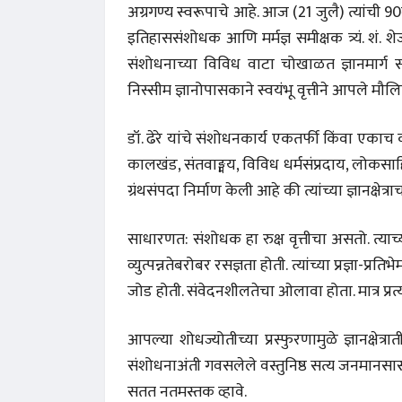
अग्रगण्य स्वरूपाचे आहे. आज (21 जुलै) त्यांची 90व
इतिहाससंशोधक आणि मर्मज्ञ समीक्षक त्र्यं. शं. 
संशोधनाच्या विविध वाटा चोखाळत ज्ञानमार्ग सम
निस्सीम ज्ञानोपासकाने स्वयंभू वृत्तीने आपले मौल
डॉ. ढेरे यांचे संशोधनकार्य एकतर्फी किंवा एकाच 
कालखंड, संतवाङ्मय, विविध धर्मसंप्रदाय, लोकसाह
ग्रंथसंपदा निर्माण केली आहे की त्यांच्या ज्ञानक्ष
साधारणत: संशोधक हा रुक्ष वृत्तीचा असतो. त्याच्या 
व्युत्पन्नतेबरोबर रसज्ञता होती. त्यांच्या प्रज्ञा-प्
जोड होती. संवेदनशीलतेचा ओलावा होता. मात्र प्रत्
आपल्या शोधज्योतीच्या प्रस्फुरणामुळे ज्ञानक्षे
संशोधनाअंती गवसलेले वस्तुनिष्ठ सत्य जनमानसासम
सतत नतमस्तक व्हावे.