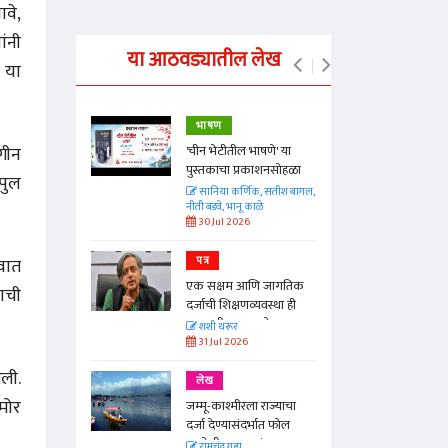
ावे,
ांनी
या आठवड्यातील लेख
 या
भाषण
ुगीन
्ताकार
'चीन भेटीतील भाषणे' या
पुस्तकाचा प्रकाशनसोहळा
िपुल
त
सानिया कर्णिक, सतीश बागल,
नीती बडवे, भानू काळे
30 Jul 2026
्वात
पत्र
न्मान जपणारी
एक सक्षम आणि जागतिक
्पिस
काची
दर्जाची शिक्षणव्यवस्था ही
आणि मान्यवर
काळाची गरज आहे
शशी थरूर
31 Jul 2026
गली.
लेख
समोर
जम्मू-काश्मीरला राज्याचा
दर्जा देण्यासंदर्भात फोल
ठरलेली आश्वासनं
रामचंद्र गुहा