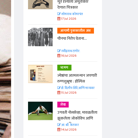
्ताकार
मूर्त दृश्याला अमूर्ताकार
देणारा चित्रकार
त
सोमनाथ कोमरपंत
17 Jul 2026
तील अंश
आगामी पुस्तकातील अंश
ा...
चीनचा निरोप घेताना...
रवींद्रनाथ टागोर.
16 Jul 2026
भाषण
न्मान जपणारी
ज्येष्ठांचा आत्मसन्मान जपणारी
्पिस
रुग्णशुश्रूषा : हॉस्पिस
आणि मान्यवर
डॉ. दिलीप शिंदे आणि मान्यवर
15 Jul 2026
लेख
ा, मावळतीला
उगवती नोस्कोव्हा, मावळतीला
विच आणि
झुकलेला जोकोविच आणि
दरम्यान विम्बल्डन
आ. श्री. केतकर
14 Jul 2026