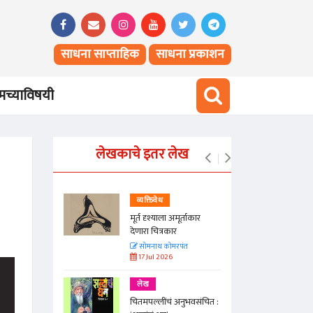
साधना साप्ताहिक
साधना प्रकाशन
च्याविषयी
लेखकाचे इतर लेख
व्यक्तिवेध
न्हा
मूर्त दृश्याला अमूर्ताकार
देणारा चित्रकार
त
सोमनाथ कोमरपंत
17 Jul 2026
लेख
मूर्त
चितमपल्लींचं अनुभवसंचित :