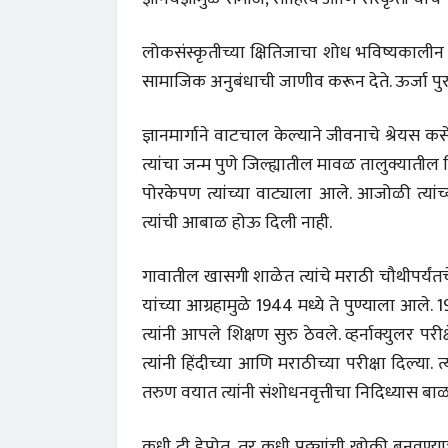
लोकसंस्कृतीच्या क्षितिजाचा शोध भविष्यकाल
सामाजिक अनुबंधाची जाणीव करून देते. ऊर्जा पुरवते.
ज्ञानमार्गाने वाटचाल केल्याने जीवनाचे श्रेयस क
त्यांचा जन्म पुणे जिल्ह्यातील मावळ तालुक्यातील 
पोरकेपण त्यांच्या वाट्याला आले. आजोळी त्यांच
त्यांची आबाळ होऊ दिली नाही.
गावातील खासगी शाळेत त्यांचे मराठी चौथीपर्यंतचे
यांच्या आग्रहामुळे 1944 मध्ये ते पुण्याला आले. 
त्यांनी आपले शिक्षण सुरु ठेवले. व्हर्नाक्युलर परी
त्यांनी हिंदीच्या आणि मराठीच्या परीक्षा दिल्या.
तरुण वयात त्यांनी संशोधनवृत्तीचा निदिध्यास बा
 करण्यासाठी
धार्मिक व सामाजिक सुधारणा हे पुस्तक खरेदी
भारत
करण्यासाठी येथे क्लिक करा.
खरेद
कधी टी डेपोत, तर कधी पुठ्ठ्यांची खोकी बनवण्य