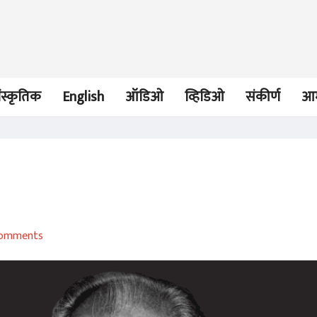
ंस्कृतिक
English
ऑडिओ
व्हिडिओ
संकीर्ण
आम
लेख
लेख
वाङ्‌मयीन संस्कृतीचे निस्सीम
आजही आगरकर पु
omments
उपासक
आठवतात...
सोमनाथ कोमरपंत
सोमनाथ कोमरपं
02 Sep 2020
16 Jun 2020
लेख
लेख
सृष्टीचे रंगविभ्रम तन्मयतेने
उत्कट संवेदनांचे अ