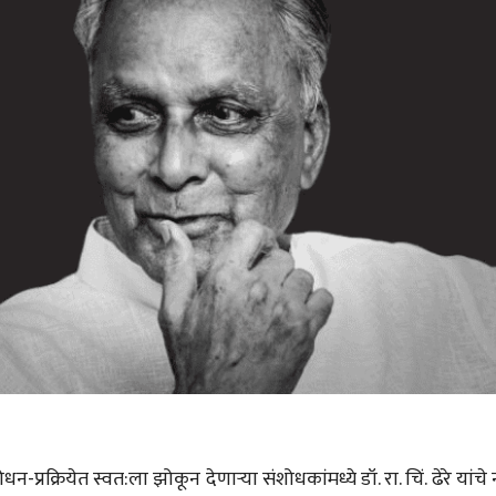
रेखाटणारा कवी
शब्दशिल्प साका
सोमनाथ कोमरपंत
सोमनाथ कोमरपं
13 Aug 2020
08 May 2020
लेख
लेख
लोकमान्य टिळक:
मधु मंगेश कर्णिक:
जीवननिष्ठा आणि लेखनशैली
प्रतिभेचे साहित्यि
सोमनाथ कोमरपंत
सोमनाथ कोमरपं
31 Jul 2020
27 Apr 2020
लेख
मुलाखत
व्रतस्थ ज्ञानोपासक
मुक्त संवाद: अभिर
प्रकाशकाशी
सोमनाथ कोमरपंत
सोमनाथ कोमरपं
21 Jul 2020
23 Apr 2020
लेख
बोरकरांची कविता : मराठी
काव्यसृष्टीचे अक्षय लेणे
सोमनाथ कोमरपंत
07 Jul 2020
्रक्रियेत स्वत:ला झोकून देणार्‍या संशोधकांमध्ये डॉ. रा. चिं. ढेरे यांचे