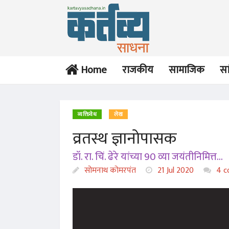
Home
राजकीय
सामाजिक
सा
व्यक्तिवेध
लेख
व्रतस्थ ज्ञानोपासक
लेख
लेख
डॉ. रा. चिं. ढेरे यांच्या 90 व्या जयंतीनिमित्त...
इंदिरा संतांचे सुकुमार
वज्रनिर्धाराची भूमिका घेणारा
शब्दशिल्प
सोमनाथ कोमरपंत
मातृहृदयी...
21 Jul 2020
4 c
सोमनाथ कोमरपंत
सोमनाथ कोमरपंत
13 Jul 2022
24 Dec 2020
लेख
लेख
नानासाहेब गोरे यांचे चिररुचिर
बहिणाबाईंचे काव्यशिल्प