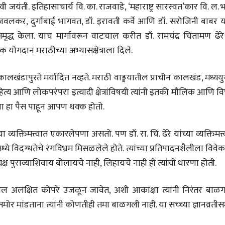
ी जयंती. इतिहासाचार्य वि. का. राजवाडे, ‘महाराष्ट्र सारस्वत’कार वि. ल. भ
शेजवलकर, दुर्गाबाई भागवत, डॉ. इरावती कर्वे आणि डॉ. सरोजिनी बाबर य
ृद्ध केला. याच मार्गावरून वाटचाल करीत डॉ. रामचंद्र चिंतामण ढेरे
िक योगदान मराठीच्या अभ्यासक्षेत्राला दिले.
भाषण
व्यक्तिवेध
कालखंडापुरते मर्यादित नव्हते. मराठी वाङ्मयातील प्राचीन कालखंड, मध्यय
'चीन भेटीतील भाषणे' या
मूर्त दृश्याला अमूर
पुस्तकाचा प्रकाशनसोहळा
देणारा चित्रकार
ित्य आणि लोकपरंपरा इत्यादी क्षेत्रांविषयी त्यांनी इतकी मौलिक आणि व
सानिया कर्णिक, सतीश बागल,
सोमनाथ कोमरपं
ेत्राचा हा पैस पाहून आपण थक्क होतो.
नीती बडवे, भानू काळे
17 Jul 2026
30 Jul 2026
भाषण
व्यक्तिमत्त्वात एकारलेपणा असतो. पण डॉ. रा. चिं. ढेरे यांच्या व्यक्तिमत्त
पत्र
ज्येष्ठांचा आत्मस
एक सक्षम आणि जागतिक
रुग्णशुश्रूषा : हॉस
रतिभेमध्ये विदग्धतेचे रंगविभ्रम मिसळलेले होते. त्यांच्या प्रतिपादनशैलीला विवे
दर्जाची शिक्षणव्यवस्था ही
डॉ. दिलीप शिंदे 
यक्ष पुराव्याशिवाय बोलायचे नाही, लिहायचे नाही ही त्यांची धारणा होती.
काळाची गरज आहे
शशी थरूर
15 Jul 2026
31 Jul 2026
त्रातील अलक्षित कोपरे उजळून जावेत, अशी आकांक्षा त्यांनी निरंतर बाळ
लेख
ोर मांडताना त्यांनी कोणतीही तमा बाळगली नाही. या सच्च्या ज्ञानव्रती
जम्मू-काश्मीरला राज्याचा
दर्जा देण्यासंदर्भात फोल
ठरलेली आश्वासनं
रामचंद्र गुहा