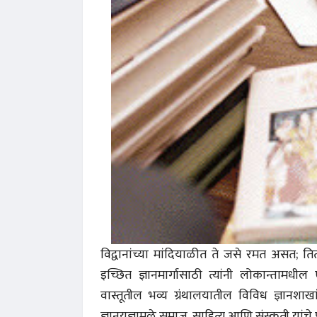
अंक 
विद्वानांच्या मांदियाळीत ते जसे रमत असत; 
इच्छित ज्ञानमार्गासाठी त्यांनी लोकान्तामधील
वास्तूतील भव्य ग्रंथालयातील विविध ज्ञानशाखां
ज्ञानयज्ञामुळे समाज, साहित्य आणि संस्कृती यांचे