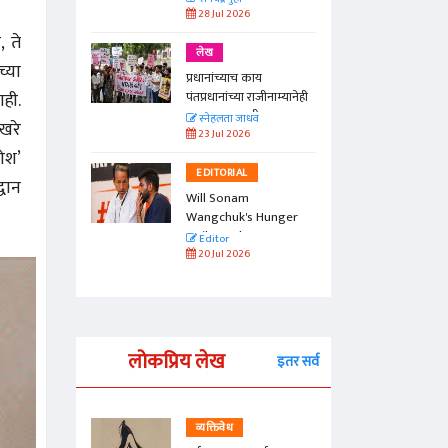
28 Jul 2026
, ते
लेख
च्या
प्रधानांच्याच काय
ाही.
पंतप्रधानांच्या राजीनाम्यानेही
प्रश्न सुटणार नाही, पण...
स्नेहलता जाधव
िखरे
23 Jul 2026
कोश’
EDITORIAL
वान
Will Sonam
Wangchuk's Hunger
Strike Make a
Editor
Difference?
20 Jul 2026
लोकप्रिय लेख
इतर सर्व
व्यक्तिवेध