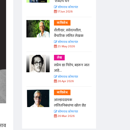
रणारा कवी
‘शब्दांचं धन’
त
सोमनाथ कोमरपंत
17 Jun 2026
व्यक्तिवेध
 चतुरस्र
शैलीदार, संवेदनशील,
क
वैचारिक ललित लेखक
त
सोमनाथ कोमरपंत
25 May 2026
लेख
ुचिसंपन्न
सप्रेम द्या निरोप, बहरून जात
आहे...
त
सोमनाथ कोमरपंत
26 Apr 2026
व्यक्तिवेध
आल्हाददायक
ललितनिबंधांचा खोल डोह
सोमनाथ कोमरपंत
26 Mar 2026
 नाव