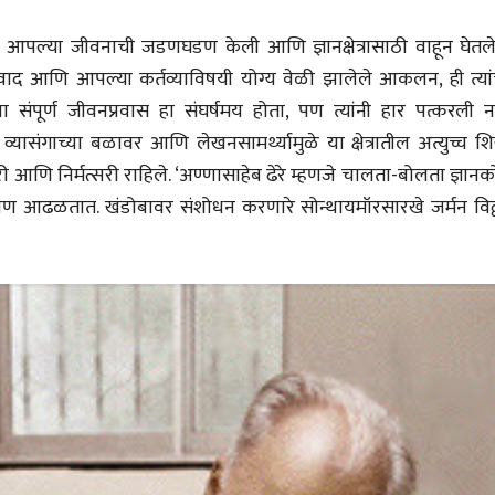
28 Jul 2026
यांनी आपल्या जीवनाची जडणघडण केली आणि ज्ञानक्षेत्रासाठी वाहून घेतले
लेख
रयत्नवाद आणि आपल्या कर्तव्याविषयी योग्य वेळी झालेले आकलन, ही त्यां
प्रधानांच्याच काय
चा संपूर्ण जीवनप्रवास हा संघर्षमय होता, पण त्यांनी हार पत्करली न
पंतप्रधानांच्या राजीनाम्यानेही
प्रश्न सुटणार नाही, पण...
स्नेहलता जाधव
 व्यासंगाच्या बळावर आणि लेखनसामर्थ्यामुळे या क्षेत्रातील अत्युच्च श
23 Jul 2026
कारी आणि निर्मत्सरी राहिले. ‘अण्णासाहेब ढेरे म्हणजे चालता-बोलता ज्ञान
EDITORIAL
जण आढळतात. खंडोबावर संशोधन करणारे सोन्थायमॉरसारखे जर्मन विद्
Will Sonam
Wangchuk's Hunger
Strike Make a
Editor
Difference?
20 Jul 2026
व्यक्तिवेध
व्यक्तिवेध