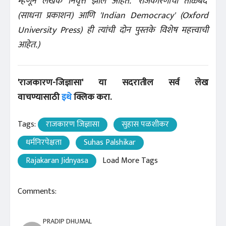
म्हणून लेखक निवृत्त झाले आहेत. 'राजकारणाचा ताळेबंद'
(साधना प्रकाशन) आणि 'Indian Democracy' (Oxford
University Press) ही त्यांची दोन पुस्तके विशेष महत्त्वाची
आहेत.)
'राजकारण-जिज्ञासा' या सदरातील सर्व लेख
वाचण्यासाठी
इथे
क्लिक करा.
Tags:
राजकारण जिज्ञासा
सुहास पळशीकर
धर्मनिरपेक्षता
Suhas Palshikar
Rajakaran Jidnyasa
Load More Tags
Comments:
PRADIP DHUMAL