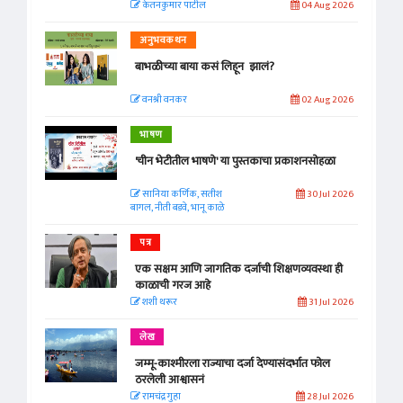
केतनकुमार पाटील
04 Aug 2026
अनुभवकथन
बाभळीच्या बाया कसं लिहून झालं?
वनश्री वनकर
02 Aug 2026
भाषण
'चीन भेटीतील भाषणे' या पुस्तकाचा प्रकाशनसोहळा
सानिया कर्णिक, सतीश
30 Jul 2026
बागल, नीती बडवे, भानू काळे
पत्र
एक सक्षम आणि जागतिक दर्जाची शिक्षणव्यवस्था ही
काळाची गरज आहे
शशी थरूर
31 Jul 2026
लेख
जम्मू-काश्मीरला राज्याचा दर्जा देण्यासंदर्भात फोल
ठरलेली आश्वासनं
रामचंद्र गुहा
28 Jul 2026