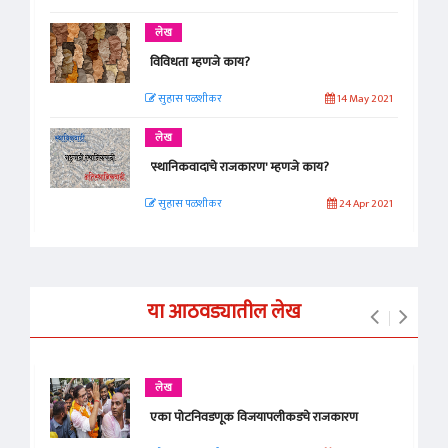
लेख
विविधता म्हणजे काय?
सुहास पळशीकर
14 May 2021
लेख
'स्थानिकवादाचे राजकारण' म्हणजे काय?
सुहास पळशीकर
24 Apr 2021
या आठवड्यातील लेख
लेख
एका पोटनिवडणूक विजयापलीकडचे राजकारण