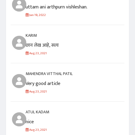
uttam ani arthpurn vishleshan.
Jan 19, 2022
KARIM
छान लेख आहे, सत्य
Aug 23, 2021
MAHENDRA VITTHAL PATIL
Very good article
Aug 23, 2021
ATUL KADAM
nice
Aug 23, 2021