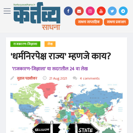
साधना साप्ताहिक
साधना प्रकाशन
राजकारण-जिज्ञासा
लेख
'धर्मनिरपेक्ष राज्य' म्हणजे काय?
'राजकारण-जिज्ञासा' या सदरातील 24 वा लेख
सुहास पळशीकर
21 Aug 2021
4 comments