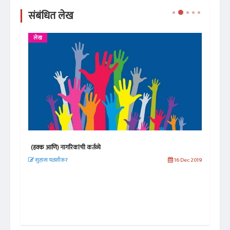
संबंधित लेख
लेख
ले
(हक्क आणि) नागरिकांची कर्तव्ये
सार्
 2020
सुहास पळशीकर
16 Dec 2019
सु