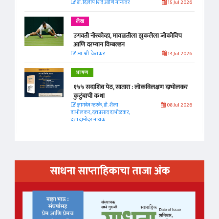
डॉ. दिलीप शिंदे आणि मान्यवर
15 Jul 2026
लेख
उगवती नोस्कोव्हा, मावळतीला झुकलेला जोकोविच
आणि दरम्यान विम्बल्डन
आ. श्री. केतकर
14 Jul 2026
भाषण
१५५ सदाशिव पेठ, सातारा : लोकविलक्षण दाभोलकर
कुटुंबाची कथा
ज्ञानदेव म्हस्के, डॉ. शैला
08 Jul 2026
दाभोलकर, दत्तप्रसाद दाभोळकर,
दत्ता दामोदर नायक
साधना साप्ताहिकाचा ताजा अंक