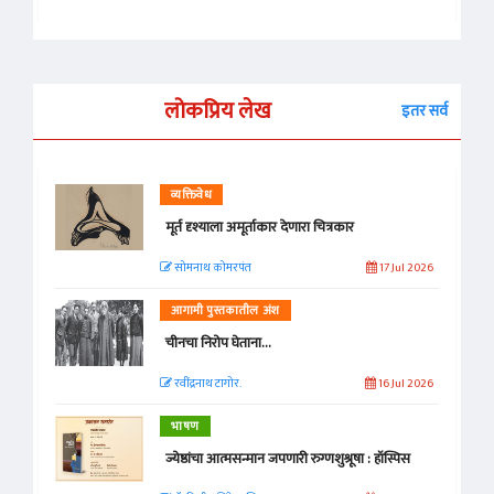
लोकप्रिय लेख
इतर सर्व
व्यक्तिवेध
मूर्त दृश्याला अमूर्ताकार देणारा चित्रकार
सोमनाथ कोमरपंत
17 Jul 2026
आगामी पुस्तकातील अंश
चीनचा निरोप घेताना...
रवींद्रनाथ टागोर.
16 Jul 2026
भाषण
ज्येष्ठांचा आत्मसन्मान जपणारी रुग्णशुश्रूषा : हॉस्पिस