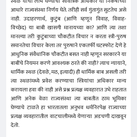
स्थळे यांचा लाभ घेण्याचा सार्वत्रिक अधिकार या निकषांच्या
आधारे राज्यसंस्था निर्णय घेते. तरीही सर्व गुंतागुंत सुटतेच असे
नाही. उदाहरणार्थ, कुटुंब (आणि म्हणून विवाह, विवाह-
विच्छेद) या बाबी खासगी मानायच्या का? आणि त्या तशा
मानल्या तरी कुटुंबाच्या चौकटीत विचार न करता स्त्री-पुरुष
समानतेचा विचार केला तर पुरुषाने एकतर्फी घटस्फोट देणे हे
आधुनिक संवैधानिक चौकटीत बसत नाही म्हणून सरकारने या
बाबींचे नियमन करणे आवश्यक ठरते की नाही? त्याच न्यायाने,
धार्मिक स्थळ (देवळे, मठ, इत्यादी) ही धार्मिक बाब असली तरी
त्या स्थळांमध्ये प्रवेश करण्याचा स्त्रियांचा अधिकार मान्य
करायला हवा की नाही असे प्रश्न प्रत्यक्ष व्यवहारात उभे राहतात
आणि अनेक वेळा राज्यसंस्था त्या बाबतीत ठाम भूमिका
घेण्याचे टाळते हा भारतातला अनुभव धर्मनिरपेक्ष राज्याच्या
प्रत्यक्ष व्यवहारातील वाटचालीमध्ये येणार्‍या अडचणी दाखवून
देतो.