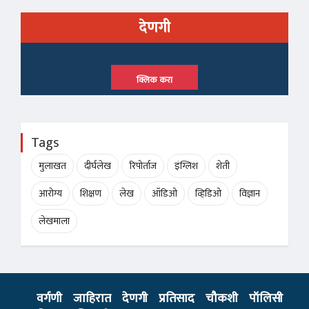
देणगी
क्लिक करा
Tags
मुलाखत
दीर्घलेख
रिपोर्ताज
इंग्लिश
शेती
आरोग्य
शिक्षण
लेख
ऑडिओ
व्हिडिओ
विज्ञान
लेखमाला
वर्गणी
जाहिरात
देणगी
प्रतिसाद
चौकशी
पॉलिसी