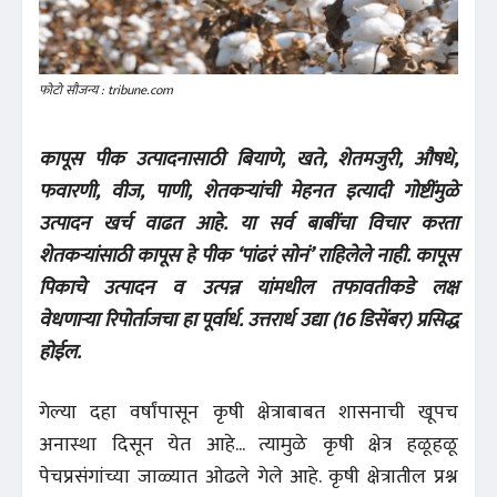
फोटो सौजन्य : tribune.com
कापूस पीक उत्पादनासाठी बियाणे, खते, शेतमजुरी, औषधे,
फवारणी, वीज, पाणी, शेतकऱ्यांची मेहनत इत्यादी गोष्टींमुळे
उत्पादन खर्च वाढत आहे. या सर्व बाबींचा विचार करता
शेतकऱ्यांसाठी कापूस हे पीक ‘पांढरं सोनं’ राहिलेले नाही. कापूस
पिकाचे उत्पादन व उत्पन्न यांमधील तफावतीकडे लक्ष
वेधणाऱ्या रिपोर्ताजचा हा पूर्वार्ध. उत्तरार्ध उद्या (16 डिसेंबर) प्रसिद्ध
होईल.
गेल्या दहा वर्षांपासून कृषी क्षेत्राबाबत शासनाची खूपच
अनास्था दिसून येत आहे... त्यामुळे कृषी क्षेत्र हळूहळू
पेचप्रसंगांच्या जाळ्यात ओढले गेले आहे. कृषी क्षेत्रातील प्रश्न