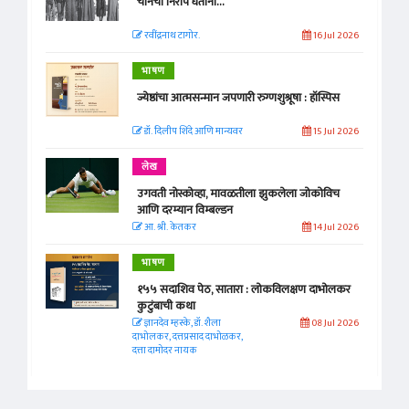
चीनचा निरोप घेताना...
रवींद्रनाथ टागोर.
16 Jul 2026
भाषण
ज्येष्ठांचा आत्मसन्मान जपणारी रुग्णशुश्रूषा : हॉस्पिस
डॉ. दिलीप शिंदे आणि मान्यवर
15 Jul 2026
लेख
उगवती नोस्कोव्हा, मावळतीला झुकलेला जोकोविच
आणि दरम्यान विम्बल्डन
आ. श्री. केतकर
14 Jul 2026
भाषण
१५५ सदाशिव पेठ, सातारा : लोकविलक्षण दाभोलकर
कुटुंबाची कथा
ज्ञानदेव म्हस्के, डॉ. शैला
08 Jul 2026
दाभोलकर, दत्तप्रसाद दाभोळकर,
दत्ता दामोदर नायक