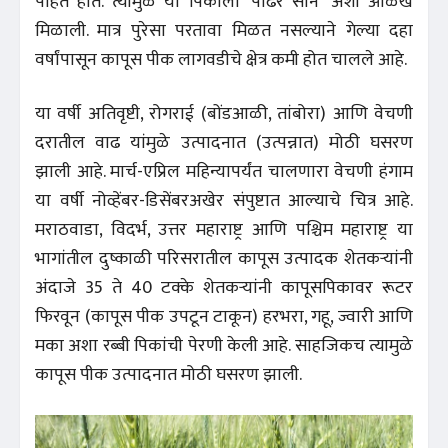
पाहत होते. त्यामुळे या पिकाला ‘पांढरं सोनं’ अशी ओळख
मिळाली. मात्र पुरेसा परतावा मिळत नसल्याने गेल्या दहा
वर्षांपासून कापूस पीक लागवडीचे क्षेत्र कमी होत चालले आहे.
या वर्षी अतिवृष्टी, रोगराई (बोंडआळी, तांबोरा) आणि वेचणी
दरातील वाढ यांमुळे उत्पादनात (उत्पन्नात) मोठी घसरण
झाली आहे. मार्च-एप्रिल महिन्यापर्यंत चालणारा वेचणी हंगाम
या वर्षी नोव्हेंबर-डिसेंबरअखेर संपुष्टात आल्याचे चित्र आहे.
मराठवाडा, विदर्भ, उत्तर महाराष्ट्र आणि पश्चिम महाराष्ट्र या
भागांतील दुष्काळी परिसरातील कापूस उत्पादक शेतकऱ्यांनी
अंदाजे 35 ते 40 टक्के शेतकऱ्यांनी कापूसपिकावर रूटर
फिरवून (कापूस पीक उपटून टाकून) हरभरा, गहू, ज्वारी आणि
मका अशा रब्बी पिकांची पेरणी केली आहे. साहजिकच त्यामुळे
कापूस पीक उत्पादनात मोठी घसरण झाली.