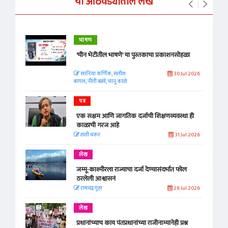
या आठवड्यातील लेख
भाषण
'चीन भेटीतील भाषणे' या पुस्तकाचा प्रकाशनसोहळा
सानिया कर्णिक, सतीश
30 Jul 2026
बागल, नीती बडवे, भानू काळे
पत्र
एक सक्षम आणि जागतिक दर्जाची शिक्षणव्यवस्था ही
काळाची गरज आहे
शशी थरूर
31 Jul 2026
लेख
जम्मू-काश्मीरला राज्याचा दर्जा देण्यासंदर्भात फोल
ठरलेली आश्वासनं
रामचंद्र गुहा
28 Jul 2026
लेख
प्रधानांच्याच काय पंतप्रधानांच्या राजीनाम्यानेही प्रश्न