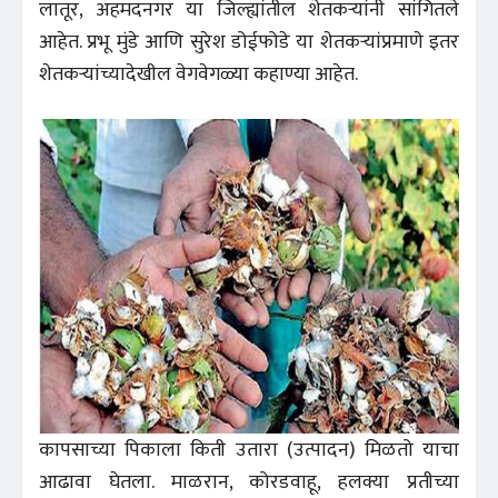
लातूर, अहमदनगर या जिल्ह्यांतील शेतकऱ्यांनी सांगितले
आहेत. प्रभू मुंडे आणि सुरेश डोईफोडे या शेतकऱ्यांप्रमाणे इतर
शेतकऱ्यांच्यादेखील वेगवेगळ्या कहाण्या आहेत.
कापसाच्या पिकाला किती उतारा (उत्पादन) मिळतो याचा
आढावा घेतला. माळरान, कोरडवाहू, हलक्या प्रतीच्या