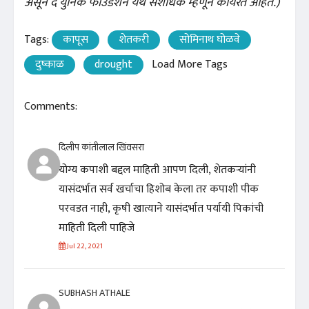
असून द युनिक फाउंडेशन येथे संशोधक म्हणून कार्यरत आहेत.)
Tags:
कापूस
शेतकरी
सोमिनाथ घोळवे
दुष्काळ
drought
Load More Tags
Comments:
दिलीप कांतीलाल खिंवसरा
योग्य कपाशी बद्दल माहिती आपण दिली, शेतकऱ्यांनी
यासंदर्भात सर्व खर्चाचा हिशोब केला तर कपाशी पीक
परवडत नाही, कृषी खात्याने यासंदर्भात पर्यायी पिकांची
माहिती दिली पाहिजे
Jul 22, 2021
SUBHASH ATHALE