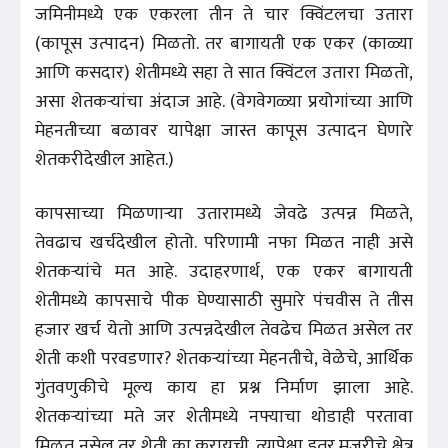
जमिनीमध्ये एक एकरला तीन ते चार क्विंटलचा उतारा
(कापूस उत्पादन) मिळतो. तर बागायती एक एकर (काळ्या
आणि कसदार) शेतीमध्ये सहा ते सात क्विंटल उतारा मिळतो,
असा शेतकऱ्यांचा अंदाज आहे. (वेगवेगळ्या प्रयोगांच्या आणि
मेहनतीच्या बळावर यापेक्षा जास्त कापूस उत्पादन घेणारे
शेतकरीदेखील आहेत.)
कापसाच्या मिळणाऱ्या उतारामध्ये जेवढे उत्पन्न मिळते,
तेवढाच खर्चदेखील होतो. परिणामी नफा मिळत नाही असे
शेतकऱ्यांचे मत आहे. उदाहरणार्थ, एक एकर बागायती
शेतीमध्ये कापसाचे पीक घेण्यासाठी सुमारे पंचवीस ते तीस
हजार खर्च येतो आणि उत्पन्नदेखील तेवढेच मिळत असेल तर
शेती कशी परवडणार? शेतकऱ्यांच्या मेहनतीचे, वेळेचे, आर्थिक
गुंतवणुकीचे मूल्य काय हा प्रश्न निर्माण झाला आहे.
शेतकऱ्यांच्या मते जर शेतीमध्ये नफ्याचा थोडाही परतावा
मिळत नसेल तर शेती का करायची. त्यापेक्षा इतर मजुरीचे क्षेत्र