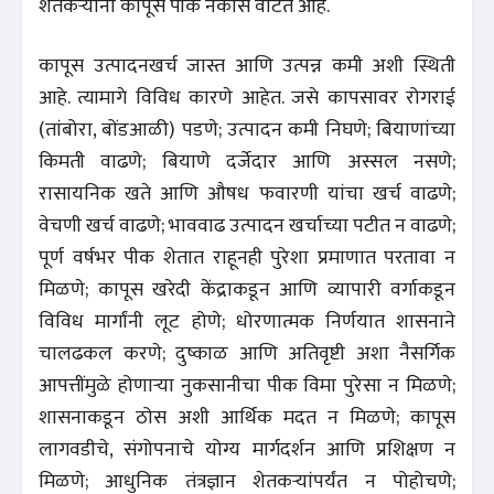
शेतकऱ्यांना कापूस पीक नकोसे वाटत आहे.
कापूस उत्पादनखर्च जास्त आणि उत्पन्न कमी अशी स्थिती
आहे. त्यामागे विविध कारणे आहेत. जसे कापसावर रोगराई
(तांबोरा, बोंडआळी) पडणे; उत्पादन कमी निघणे; बियाणांच्या
किमती वाढणे; बियाणे दर्जेदार आणि अस्सल नसणे;
रासायनिक खते आणि औषध फवारणी यांचा खर्च वाढणे;
वेचणी खर्च वाढणे; भाववाढ उत्पादन खर्चाच्या पटीत न वाढणे;
पूर्ण वर्षभर पीक शेतात राहूनही पुरेशा प्रमाणात परतावा न
मिळणे; कापूस खरेदी केंद्राकडून आणि व्यापारी वर्गाकडून
विविध मार्गांनी लूट होणे; धोरणात्मक निर्णयात शासनाने
चालढकल करणे; दुष्काळ आणि अतिवृष्टी अशा नैसर्गिक
आपत्तींमुळे होणाऱ्या नुकसानीचा पीक विमा पुरेसा न मिळणे;
शासनाकडून ठोस अशी आर्थिक मदत न मिळणे; कापूस
लागवडीचे, संगोपनाचे योग्य मार्गदर्शन आणि प्रशिक्षण न
मिळणे; आधुनिक तंत्रज्ञान शेतकऱ्यांपर्यंत न पोहोचणे;