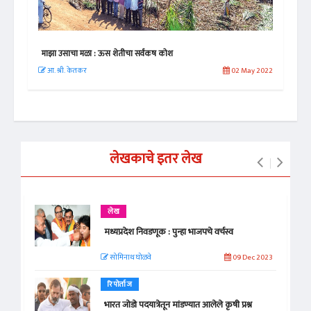
माझा उसाचा मळा : ऊस शेतीचा सर्वंकष कोश
भारत
 2020
आ. श्री. केतकर
02 May 2022
सो
लेखकाचे इतर लेख
लेख
मध्यप्रदेश निवडणूक : पुन्हा भाजपचे वर्चस्व
सोमिनाथ घोळवे
09 Dec 2023
रिपोर्ताज
भारत जोडो पदयात्रेतून मांडण्यात आलेले कृषी प्रश्न