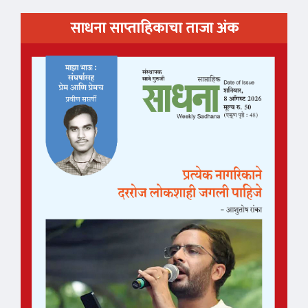
साधना साप्ताहिकाचा ताजा अंक