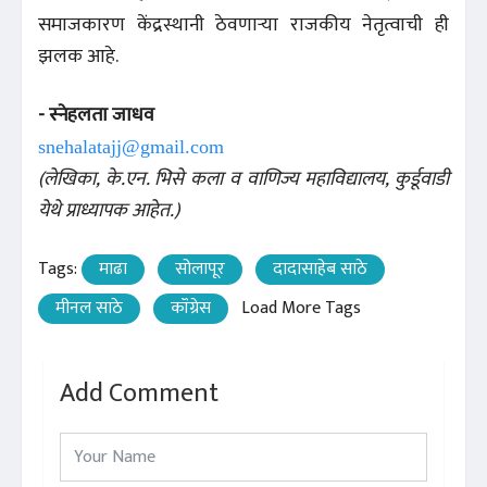
समाजकारण केंद्रस्थानी ठेवणाऱ्या राजकीय नेतृत्वाची ही
झलक आहे.
- स्नेहलता जाधव
snehalatajj@gmail.com
(लेखिका, के.एन. भिसे कला व वाणिज्य महाविद्यालय, कुर्डूवाडी
येथे प्राध्यापक आहेत.)
Tags:
माढा
सोलापूर
दादासाहेब साठे
मीनल साठे
कॉंग्रेस
Load More Tags
Add Comment