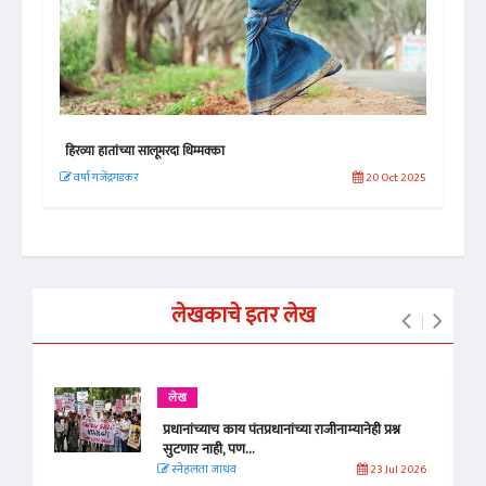
हिरव्या हातांच्या सालूमरदा थिम्मक्का
I C
 2025
वर्षा गजेंद्रगडकर
20 Oct 2025
An
लेखकाचे इतर लेख
लेख
प्रधानांच्याच काय पंतप्रधानांच्या राजीनाम्यानेही प्रश्न
सुटणार नाही, पण...
स्नेहलता जाधव
23 Jul 2026