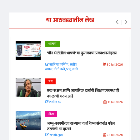
या आठवड्यातील लेख
भाषण
'चीन भेटीतील भाषणे' या पुस्तकाचा प्रकाशनसोहळा
सानिया कर्णिक, सतीश
30 Jul 2026
बागल, नीती बडवे, भानू काळे
पत्र
एक सक्षम आणि जागतिक दर्जाची शिक्षणव्यवस्था ही
काळाची गरज आहे
शशी थरूर
31 Jul 2026
लेख
जम्मू-काश्मीरला राज्याचा दर्जा देण्यासंदर्भात फोल
ठरलेली आश्वासनं
रामचंद्र गुहा
28 Jul 2026