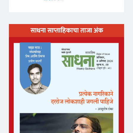
साधना साप्ताहिकाचा ताजा अंक