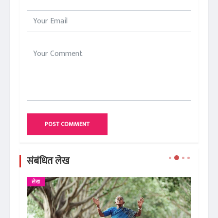
POST COMMENT
संबंधित लेख
लेख
AR