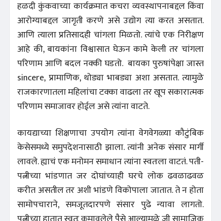
हळदी कुंकवाच्या कार्यक्रमात कचरा व्यवस्थापनाबद्दल किंवा
आरोग्याबद्दल जागृती करणे असे उद्योग त्या करत असतात.
आणि त्याला प्रतिसादही चांगला मिळतो. त्यांचे एक निरीक्षण
आहे की, बायकांना विश्वासात घेऊन कामे केली तर चांगला
परिणाम आणि बदल नक्की घडतो. बायका पुरुषांपेक्षा जास्त
sincere, प्रामाणिक, थोड्या भाबड्या अशा असतात. त्यामुळे
राजकारणातला महिलांचा टक्का वाढला तर खूप सकारात्मक
परिणाम समाजावर होईल असे त्यांना वाटते.
कायद्याच्या शिक्षणाचा उपयोग त्यांना वेगवेगळ्या कौटुंबिक
केसेसमध्ये समुपदेशनासाठी झाला. त्यांनी अनेक संसार मार्गी
लावले. ह्याचं एक मनोमन समाधान त्यांना स्वतःला वाटतं. पती-
पत्नीच्या भांडणात जर दोघांच्याही घरचे लोक ढवळाढवळ
करीत असतील तर अशी भांडणे विकोपाला जातात. ते न होता
सामोपचाराने, समजूतदारपणे संसार पुढे न्यावा लागतो.
पत्नीच्या हातात स्वतः कमावलेले पैसे आल्यामुळे जी सामाजिक