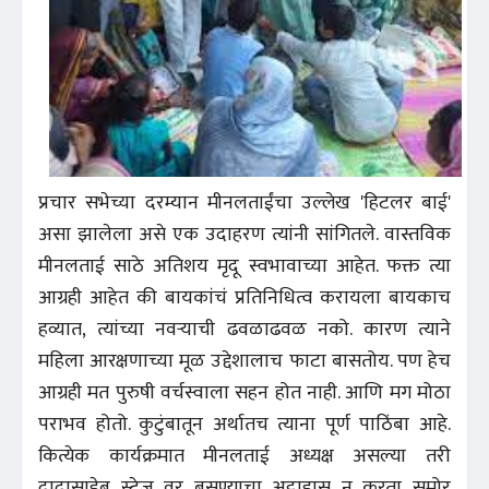
प्रचार सभेच्या दरम्यान मीनलताईंचा उल्लेख 'हिटलर बाई'
असा झालेला असे एक उदाहरण त्यांनी सांगितले. वास्तविक
मीनलताई साठे अतिशय मृदू स्वभावाच्या आहेत. फक्त त्या
आग्रही आहेत की बायकांचं प्रतिनिधित्व करायला बायकाच
हव्यात, त्यांच्या नवऱ्याची ढवळाढवळ नको. कारण त्याने
महिला आरक्षणाच्या मूळ उद्देशालाच फाटा बासतोय. पण हेच
आग्रही मत पुरुषी वर्चस्वाला सहन होत नाही. आणि मग मोठा
पराभव होतो. कुटुंबातून अर्थातच त्याना पूर्ण पाठिंबा आहे.
कित्येक कार्यक्रमात मीनलताई अध्यक्ष असल्या तरी
दादासाहेब स्टेज वर बसण्याचा अट्टाहास न करता समोर