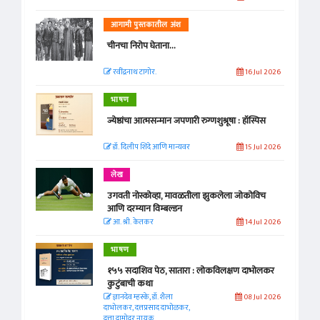
आगामी पुस्तकातील अंश
चीनचा निरोप घेताना...
रवींद्रनाथ टागोर.
16 Jul 2026
भाषण
ज्येष्ठांचा आत्मसन्मान जपणारी रुग्णशुश्रूषा : हॉस्पिस
डॉ. दिलीप शिंदे आणि मान्यवर
15 Jul 2026
लेख
उगवती नोस्कोव्हा, मावळतीला झुकलेला जोकोविच
आणि दरम्यान विम्बल्डन
आ. श्री. केतकर
14 Jul 2026
भाषण
१५५ सदाशिव पेठ, सातारा : लोकविलक्षण दाभोलकर
कुटुंबाची कथा
ज्ञानदेव म्हस्के, डॉ. शैला
08 Jul 2026
दाभोलकर, दत्तप्रसाद दाभोळकर,
दत्ता दामोदर नायक