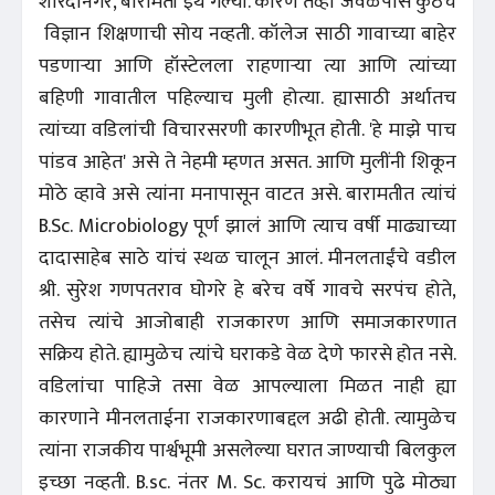
शारदानगर, बारामती इथे गेल्या. कारण तेव्हा जवळपास कुठेच
विज्ञान शिक्षणाची सोय नव्हती. कॉलेज साठी गावाच्या बाहेर
पडणाऱ्या आणि हॉस्टेलला राहणाऱ्या त्या आणि त्यांच्या
बहिणी गावातील पहिल्याच मुली होत्या. ह्यासाठी अर्थातच
त्यांच्या वडिलांची विचारसरणी कारणीभूत होती. 'हे माझे पाच
पांडव आहेत' असे ते नेहमी म्हणत असत. आणि मुलींनी शिकून
मोठे व्हावे असे त्यांना मनापासून वाटत असे. बारामतीत त्यांचं
B.Sc. Microbiology पूर्ण झालं आणि त्याच वर्षी माढ्याच्या
दादासाहेब साठे यांचं स्थळ चालून आलं. मीनलताईंचे वडील
श्री. सुरेश गणपतराव घोगरे हे बरेच वर्षे गावचे सरपंच होते,
तसेच त्यांचे आजोबाही राजकारण आणि समाजकारणात
सक्रिय होते. ह्यामुळेच त्यांचे घराकडे वेळ देणे फारसे होत नसे.
वडिलांचा पाहिजे तसा वेळ आपल्याला मिळत नाही ह्या
कारणाने मीनलताईना राजकारणाबद्दल अढी होती. त्यामुळेच
त्यांना राजकीय पार्श्वभूमी असलेल्या घरात जाण्याची बिलकुल
इच्छा नव्हती. B.sc. नंतर M. Sc. करायचं आणि पुढे मोठ्या