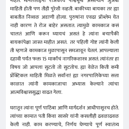
नव्हतं. मीनलताईंना राजकीय पार्श्वभूमी असल्याने जुजबी
माहिती होती पण तीही पुरेशी नव्हती. बाकीच्या बायका तर ह्या
बाबतीत निव्वळ अडाणी होत्या. पुरुषांना एवढा प्रॉब्लेम येत
नाही कारण ते रोज बाहेर असतात. त्यामुळे कामकाज कसं
चालतं आणि करून घ्यायचं असतं हे त्यांना बऱ्यापैकी
बायकांपेक्षा जास्त माहीत असतं. तर पहिली गोष्ट त्यांनी केली
ती म्हणजे कामकाज मुळापासून समजावून घेतलं. आपल्याला
दहावी पर्यंत फक्त 15 मार्कांचं नागरिकशास्त्र असतं. त्यांनंतर हा
विषय जो आपला सुटतो तो सुटतोच. ह्या वेळेत किती कमी
प्रॅक्टिकल माहिती मिळते सर्वांना! ह्या नगरपालिकेच्या सत्ता
काळात त्यांनी कामकाजाचा अभ्यास केल्याने त्यांचा
आत्मविश्वाससुद्धा वाढत गेला.
घरातून त्यांना पूर्ण पाठिंबा आणि मार्गदर्शन आधीपासूनच होते.
त्यांच्या कामात पती किंवा सासरे यांनी कसलीही ढवळाढवळ
केली नाही. काम करण्याचे, निर्णय घेण्याचे पूर्ण स्वातंत्र्य