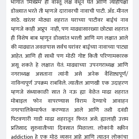
भागात 'मित्रप्रेम' ही वास्तू लक्ष वेधून घेते आणि त्याहीपेक्षा
डोळ्यात भरते ती म्हणजे दारावरची नावाची पाटी. अ‍ॅड. मीनल
साठे. खरंतर मोठ्या शहरात घराच्या पाटीवर बाईचं नाव
म्हणजे काही अप्रूप नाही, पण माढ्यासारख्या छोट्या शहरात
ही विशेष बाब म्हणून डोळ्यांत भरली आणि मग लक्षात आले
की माढ्यात जवळपास सर्वच घरांवर बाईच्या नावाच्या पाट्या
आहेत. आणि ही साधी पण मोठी गोष्ट किती परिणामकारक
असू शकते हे लक्षात येतं. माढ्याच्या उपनगराध्यक्ष आणि
नगराध्यक्ष असताना त्यांनी असे अनेक वैशिष्ट्यपूर्ण/
नाविन्यपूर्ण उपक्रम राबविले. त्यातील आणखी एक उदाहरण
म्हणजे संध्याकाळी सात ते नऊ ह्या वेळेत माढा शहरात
मोबाइल फोन वापरण्यास विराम देण्याचे आवाहन
नगरपालिकेमार्फत करण्यात आले आणि तशी दवंडी
पिटवणारी गाडी माढा शहरातून फिरत असे. ह्यालाही उत्तम
प्रतिसाद सुरुवातीच्या दिवसात मिळाला. लोकांनी स्क्रीन
addiction हे एक मोठं व्यसन आहे आणि त्यातून लोकांचा