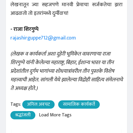
लेखनातून ज्या सहजपणे मानवी प्रेमाचा सर्जकतेचा झरा
आढळतो तो इतरांमध्ये दुर्मीळच!
- राजा शिरगुप्पे
rajashirguppe712@gmail.com
(लेखक व कार्यकर्ता अशा दुहेरी भूमिकेत वावरणाऱ्या राजा
शिरगुप्पे यांनी केलेल्या महाराष्ट्र, बिहार, ईशान्य भारत या तीन
प्रदेशांतील दुर्गम भागांच्या शोधयात्रांवरील तीन पुस्तके विशेष
महत्त्वाची आहेत. सांगली येथे झालेल्या विद्रोही साहित्य संमेलनाचे
ते अध्यक्ष होते.)
Tags:
अनिल अवचट
सामाजिक कार्यकर्ते
श्रद्धांजली
Load More Tags