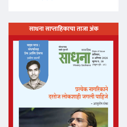
साधना साप्ताहिकाचा ताजा अंक