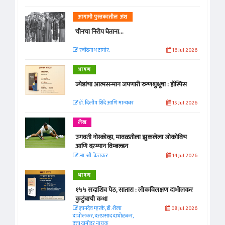
आगामी पुस्तकातील अंश
चीनचा निरोप घेताना...
रवींद्रनाथ टागोर.
16 Jul 2026
भाषण
ज्येष्ठांचा आत्मसन्मान जपणारी रुग्णशुश्रूषा : हॉस्पिस
डॉ. दिलीप शिंदे आणि मान्यवर
15 Jul 2026
लेख
उगवती नोस्कोव्हा, मावळतीला झुकलेला जोकोविच
आणि दरम्यान विम्बल्डन
आ. श्री. केतकर
14 Jul 2026
भाषण
१५५ सदाशिव पेठ, सातारा : लोकविलक्षण दाभोलकर
कुटुंबाची कथा
ज्ञानदेव म्हस्के, डॉ. शैला
08 Jul 2026
दाभोलकर, दत्तप्रसाद दाभोळकर,
दत्ता दामोदर नायक