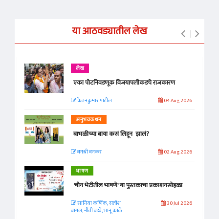
या आठवड्यातील लेख
लेख
एका पोटनिवडणूक विजयापलीकडचे राजकारण
केतनकुमार पाटील
04 Aug 2026
अनुभवकथन
बाभळीच्या बाया कसं लिहून झालं?
वनश्री वनकर
02 Aug 2026
भाषण
'चीन भेटीतील भाषणे' या पुस्तकाचा प्रकाशनसोहळा
सानिया कर्णिक, सतीश
30 Jul 2026
बागल, नीती बडवे, भानू काळे