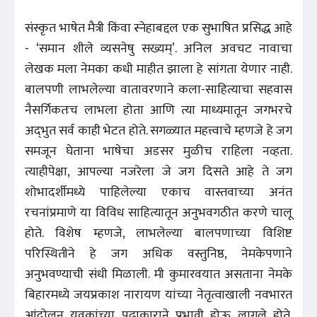
संस्कृत भाषेत मैत्री किंवा स्नेहाबद्दल एक सुभाषित प्रसिद्ध आहे
- ‘समान शीले व्यसनेषु सख्यम्’. अनिल अवचट नावाचा
लेखक मला नेमका कधी माहीत झाला हे सांगता येणार नाही.
बालपणी लाभलेल्या वातावरणाने कला-साहित्याचा सहवास
नैसर्गिकतःच लाभला होता आणि त्या माध्यमातून जगभरचे
अद्‌भुत सर्व काही भेटत होते. सगळ्यात महत्त्वाचे म्हणजे हे जग
समजून घेताना भाषेचा अडसर मुळीच राहिला नव्हता.
त्याहीपेक्षा, आपल्या नजरेला जे जग दिसते आहे ते जग
शोभादर्शीमध्ये पाहिलेल्या एकाच वास्तवाच्या अनंत
रचनांप्रमाणे या विविध साहित्यातून अनुभवगठीत करणे चालू
होते. विशेष म्हणजे, लाभलेल्या बालपणाच्या विशिष्ट
परिस्थितीने हे जग अधिक वस्तुनिष्ठ, नेमकेपणाने
अनुभवण्याची संधी मिळाली. मी कुमारवयात असताना नेमके
बिहारमध्ये जयप्रकाश नारायण यांच्या नेतृत्वाखाली नवभारत
आंदोलन युवकांच्या पुढाकाराने प्रभावी होऊ लागले होते.