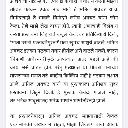
आश्चर्याची गोष्ट म्हणजे एका क्षणाचाही विचार न करता माझ्या
तोंडात पटकन एकच नाव आले ते अनिल अवचट यांचे.
विनोदलाही ते भावले. विनोदने लगेच अवचट यांना फोन
केला. तेही माझे लेख वाचत होते. त्यांनी क्षणाचाही विलंब न
करता प्रस्तावना लिहायचे कबूल केले. वर प्रतिक्रियाही दिली,
‘आता उरलो प्रस्तावनेपुरता!’ मला खूपच आश्चर्य वाटले. अनिल
अवचट इतक्या पटकन तयार होतील असे वाटले नव्हते. कारण
‘निपाणी अंधेरनगरी’मुळे आपल्यात अंतर पडले आहे की
काय असे वाटत होते. परंतु प्रत्यक्षात या मोठ्या मनाच्या
माणसाच्या मनात तसे काहीच किल्मिष नाही हे पटकन लक्षात
आले. अनिल अवचट यांनी या पुस्तकाला अतिशय सुंदर
प्रस्तावना लिहून दिली. हे पुस्तक केवळ गाजले नाही,
तर अनेक आवृत्त्यांसह अनेक भाषांत भाषांतरितही झाले.
या प्रस्तावनेपासून अनिल अवचट माझ्यासाठी केवळ
एक नामवंत लेखक न राहता, माझा जिवलग बाबा झाला.