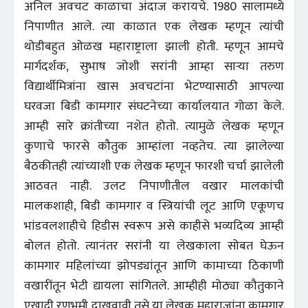
अनिल अवचट काळाचा अंदाज करायचे. 1980 सालामध्ये
निपाणीत आले. त्या काळात एक लेखक म्हणून त्यांची
थोडीबहुत ओळख महाराष्ट्राला झाली होती. म्हणून आमचे
मार्गदर्शक, सुभाष जोशी सरांनी आम्हा साऱ्या तरुण
विद्यार्थीमित्रांना खास अवचटांना भेटण्यासाठी आपल्या
घरवजा बिडी कामगार संघटनेच्या कार्यालयात गोळा केले.
आम्ही सारे क्रांतीच्या नशेत होतो. त्यामुळे लेखक म्हणून
कुणाचे फारसे कौतुक आम्हांला नव्हतेच. त्या झालेल्या
बैठकीतही त्यांच्याशी एक लेखक म्हणून फारशी चर्चा झालेली
आठवत नाही. उलट निपाणीतील वखार मालकांची
मालकशाही, बिडी कामगार व स्त्रियांची लूट आणि एकूणच
भांडवलशाहीचे हिडीस स्वरूप असे काहीसे भव्यदिव्य आम्ही
बोलत होतो. त्यानंतर सरांनी या लेखकाला सोबत घेऊन
कामगार महिलांच्या झोपड्यांतून आणि कामाच्या ठिकाणी
वखारींतून भेटी द्यायला सांगितले. आम्हीही मोठ्या कौतुकाने
एखादी रणभूमी दाखवावी तसे या लेखक महाराजांना कामगार