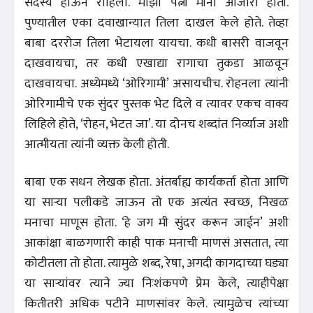
सदस्य होऊन राहिला. माझी पत्नी मीना आजारी होती.
पुण्यातील एका दवाखान्यात तिला दाखल केले होते. तेव्हा
बाबा दररोज तिला भेटायला यायचा. कधी बासरी वाजवून
दाखवायचा, तर कधी एखाद्या रागाचा तुकडा आळवून
दाखवायचा. अध्येमध्ये ‘ओरिगामी’ असायचीच. रोहनला त्यांनी
ओरिगामीचे एक सुंदर पुस्तक भेट दिले व त्यावर एकच वाक्य
लिहिले होते, ‘रोहन, भेटत जा’. या दोनच शब्दांत निर्व्याज अशी
आत्मीयता त्यांनी व्यक्त केली होती.
बाबा एक सधन लेखक होता. अंतर्बाह्य कार्यकर्ता होता आणि
या साऱ्या पलीकडे जाऊन तो एक अत्यंत स्वच्छ, निखळ
मनाचा माणूस होता. ‘हे जग मी सुंदर करून जाईन’ अशी
आकांक्षा बाळगणारी काही पाक मनाची माणसं असतात, त्या
कोटीतला तो होता. त्यामुळे शब्द, रेषा, अगदी कागदाच्या घड्या
या साऱ्यांवर त्याने ज्या निःशंकपणे प्रेम केले, त्याहीपेक्षा
कितीतरी अधिक पटीने माणसांवर केले. त्यामुळेच त्यांच्या