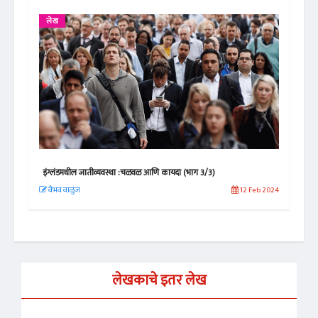
लेख
ले
इंग्लंडमधील जातीव्यवस्था :चळवळ आणि कायदा (भाग 3/3)
इंग्
 2021
वैभव वाळुंज
12 Feb 2024
वैभ
लेखकाचे इतर लेख