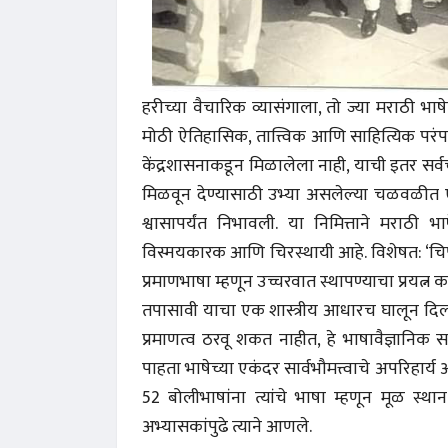
हरीच्या वैचारिक व्यासंगाला, तो ज्या मराठी भाषे
मोठी ऐतिहासिक, तात्त्विक आणि साहित्यिक पर
अंक 
केंद्रशासनाकडून मिळालेला नाही, याची इतर सर्वच 
मिळवून देण्यासाठी उभ्या असलेल्या चळवळीत ए
श्वासापर्यंत निभावली. या निमित्ताने मराठी 
विस्मयकारक आणि चिरस्थायी आहे. विशेषत: ‘चि
प्रमाणभाषा म्हणून उच्चरवात स्थापण्याचा प्रयत्
तपासावी याचा एक शास्त्रीय आधारच घालून दिला. त्य
प्रमाणत्व ठरवू शकत नाहीत, हे भाषावैज्ञानिक सत्
पाहता भाषेच्या एकंदर सार्वभौमत्त्वाचे अपरिहा
52 बोलीभाषांना त्यांचे भाषा म्हणून मूळ स्थान
अभ्यासकांपुढे त्याने आणले.