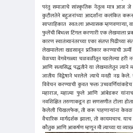
परंतु समाजाचे सांस्कृतिक नेतृत्व मात्र आज ज
कुटीलतेने बहुजनांच्या आदर्शांना कलंकित करून
साप्ताहिकात स्वत:ला अभ्यासक म्हणवणाऱ्या, वास
फुलेंची बिभत्स टिंगल करणारी एक लेखमाला प्र
कारण स्वातंत्र्यानंतरच्या एका संतप्त पिढीच्या स
लेखमालेला खडसावून प्रतिकार करण्याची ऊर्मी त
वेळच्या वेगवेगळ्या चळवळींतून घडलेल्या हरी नरक
आणि सत्यसिद्ध पद्धतीने या लेखमालेतून त्याने म
जातीय विद्वेषाने भरलेले त्याचे मनही नग्न केले.
विवेचन करण्याची कुवत फक्त उच्चवर्णियांकडेच 
महाराज, महात्मा फुले आणि आंबेडकर यांना
नवशिक्षित तरुणाकडून हा सणसणीत टोला होता. हरीच्
केलेली चिखलफेक, ती करू पाहणाऱ्यांना केवळ 
वैचारिक मार्गदर्शक झाला, तो कायमचाच. याच घट
कौतुक आणि आकर्षण म्हणून मी त्याच्या या व्य