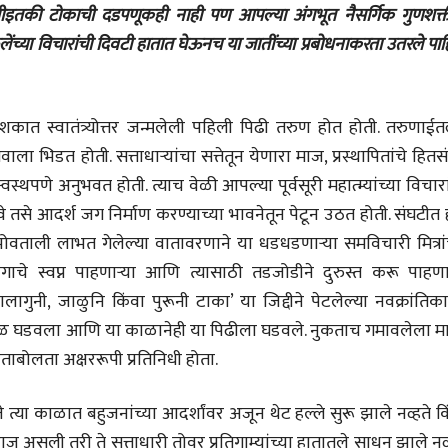
लेख
लेख
ातीइतकी टोकाची दडपणूकही नाही पण आपल्या अंगभूत नैसर्गिक गुणशक्ती
एका पोटनिवडणूक
प्रधानांच्याच काय
ुलेंच्या विचारांची दिवटी हातात घेऊनच या जातींच्या प्रबोधनाकरता उतरले पाह
विजयापलीकडचे राजकारण
पंतप्रधानांच्या राज
प्रश्न सुटणार नाही,
केतनकुमार पाटील
स्नेहलता जाधव
04 Aug 2026
23 Jul 2026
ा दशकात स्वातंत्र्योत्तर जन्मलेली पहिली पिढी तरुण होत होती. तरुणाईत
अनुभवकथन
EDITORIAL
बाभळीच्या बाया कसं लिहून
Will Sonam
ाला भिडत होती. सत्ताधाऱ्यांचा सत्तेतून येणारा माज, प्रस्थापितांचे हितस
झालं?
Wangchuk's 
वस्थपणे अनुभवत होती. त्याच वेळी आपल्या पूर्वसूरी महात्म्यांच्या विचार
Strike Make a
वनश्री वनकर
Editor
Difference?
02 Aug 2026
20 Jul 2026
े तसे आदर्श जग निर्माण करण्याच्या भावनेतून पेटून उठत होती. संघटीत
ाली लाभत गेलेल्या वातावरणाने या धडधडणाऱ्या समविचारी मित्रांच
भाषण
ाचे स्वप्न पाहणाऱ्या आणि त्यासाठी तडजोडीने दुरुस्त करू पाहणाऱ
'चीन भेटीतील भाषणे' या
पुस्तकाचा प्रकाशनसोहळा
णालागुनी, जाळुनि किंवा पुरूनी टाका’ या जिद्दीने पेटलेल्या नवक्रांति
सानिया कर्णिक, सतीश बागल,
ा काळ घडवला आणि या काळानेही या पिढीला घडवले. नुकताच गमावलेला म
नीती बडवे, भानू काळे
30 Jul 2026
ाबोलता अक्षररूपी प्रतिनिधी होता.
पत्र
एक सक्षम आणि जागतिक
े त्या काळात बहुजनांच्या आदर्शांवर अजून थेट हल्ले सुरू झाले नव्हते क
दर्जाची शिक्षणव्यवस्था ही
ाज असली तरी ते सत्ताधारी तोवर प्रतिगाम्यांच्या हातातले साधन झाले नव्
काळाची गरज आहे
शशी थरूर