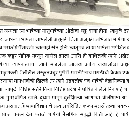
08 Jul 2026
08 Jul 2026
त जन्मला त्या भाषेच्या मातृभाषेच्या ओढीचा घट्ट पाया होता. त्यामुळे 
ंपरा आपल्या भाषेला लाभलेली असूनही तिला अजूनही अभिजात भाषेचा दर
वाचण्यासाठी येथे क्लिक करा..
अंक वाचण्यासाठी येथे क्लिक करा..
मराठीप्रेमींसारखी त्यालाही खंत होती. त्यातूनच तो या भाषेला अपेक्षित द
क कट्टर सैनिक म्हणून सामील झाला आणि ही बांधिलकी त्याने अखेरच
भाषेच्या व्यापकत्त्वाचा त्याने मांडलेला आलेख आणि लेखाजोखा अक्ष
पळूणकरी शैलीतील संस्कृतप्रचुर पुणेरी मराठी’लाच मराठीची केवळ एक
न करणाऱ्या मानभावींची खिल्ली तर त्याने उडवलीच पण भाषेची वैज्ञानिकता
ामुळे विशिष्ट सत्तेने किंवा विशिष्ट प्रदेशाने घोषित केलेले निकष हे भा
य पुनर्स्थापित झाले. दुय्यम मानून दुर्लक्षिल्या जाणाऱ्या बोलीभाषा या
र्य अंश असतात, हे भाषाविज्ञानाचे सत्य अधोरेखित करून मराठीतल्या जव
 प्राप्त करून देत मराठी भाषेची नैसर्गिक समृद्धी किती आहे, हे भाषे