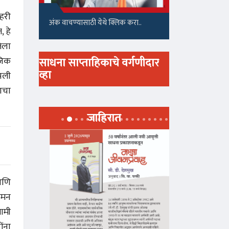
हरी
अंक वाचण्यासाठी येथे क्लिक करा..
, हे
तेला
साधना साप्ताहिकाचे वर्गणीदार
जिक
व्हा
डपली
ाचा
जाहिरात
आणि
ोमन
गामी
ंना