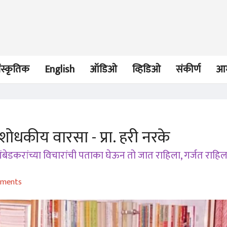
ंस्कृतिक
English
ऑडिओ
व्हिडिओ
संकीर्ण
आम
शोधकीय वारसा - प्रा. हरी नरके
लेख
लेख
आंबेडकरांच्या विचारांची पताका घेऊन तो जात राहिला, गर्जत राहिल
महात्मा फुलेंचा आजचा
महात्मा फुलेंचा
सत्यशोधकीय वारसा - प्रा.
सत्यशोधकीय वारसा
हरी नरके
हरी नरके
राजा शिरगुप्पे
राजा शिरगुप्पे
ments
21 Aug 2023
21 Aug 2023
व्यक्तिवेध
व्यक्तिवेध
प्रिय बाबा
प्रिय बाबा