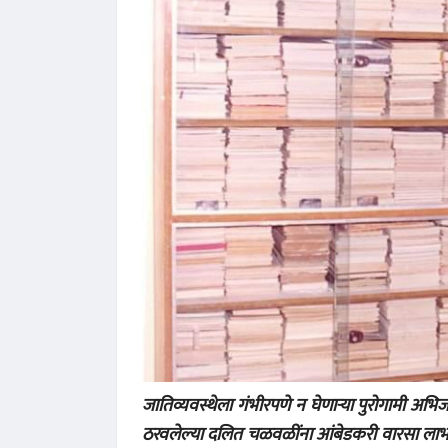
जातिव्यवस्थेला गंभीरपणे न घेणाऱ्या पुरोगामी अभि
ठरवलेल्या दलित चळवळींना आंबेडकरी वारसा लाभला 