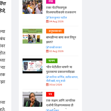
लेख
ंना
एका पोटनिवडणूक
िजे,
ीनाम्यानेही
विजयापलीकडचे राजकारण
 पण...
केतनकुमार पाटील
04 Aug 2026
ल्या
अनुभवकथन
बाभळीच्या बाया कसं लिहून
ंबंध
Hunger
झालं?
ांवर
वनश्री वनकर
02 Aug 2026
 होत
्या
भाषण
्या
'चीन भेटीतील भाषणे' या
पुस्तकाचा प्रकाशनसोहळा
कारक
सानिया कर्णिक, सतीश बागल,
ाझा
नीती बडवे, भानू काळे
30 Jul 2026
पत्र
एक सक्षम आणि जागतिक
िंवा
दर्जाची शिक्षणव्यवस्था ही
हते.
काळाची गरज आहे
शशी थरूर