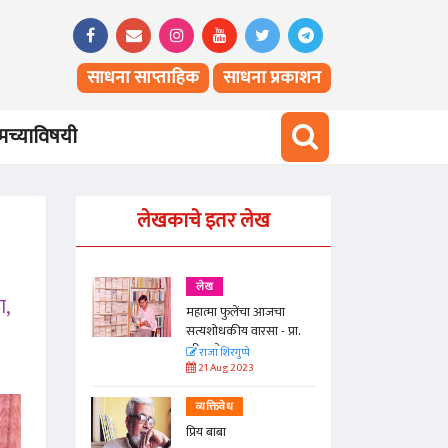
साधना साप्ताहिक
साधना प्रकाशन
च्याविषयी
लेखकाचे इतर लेख
लेख
ा,
 आजचा
महात्मा फुलेंचा आजचा
 - प्रा.
सत्यशोधकीय वारसा - प्रा.
हरी नरके
राजा शिरगुप्पे
21 Aug 2023
व्यक्तिवेध
प्रिय बाबा