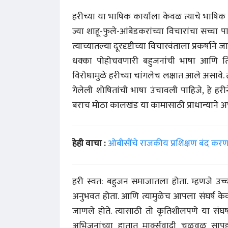
हरीच्या या भाषिक कार्याला केवळ त्याचे भाषिक
ज्या शाहू-फुले-आंबेडकरांच्या विचारांचा सच्चा
त्याच्यातल्या दूरदृष्टीच्या विचारवंताला प्रकर्षाने
धक्का पोहोचवणारी बहुजनांची भाषा आणि तिच
विरोधामुळे हरीच्या चांगलेच लक्षात आले असावे.
गेलेली शोषितांची भाषा उंचावली पाहिजे, हे 
बराच मोठा कालखंड या कामासाठी प्राधान्याने अर
 करण्यासाठी
धार्मिक व सामाजिक सुधारणा हे पुस्तक खरेदी
भारत
हेही वाचा :
ओबीसींचे राजकीय प्रशिक्षण बंद करणा
करण्यासाठी येथे क्लिक करा.
खरेद
हरी स्वत: बहुजन समाजातला होता. म्हणजे उच्च 
अनुभवत होता. आणि त्यामुळेच आपला संघर्ष के
जाणले होते. त्यासाठी तो कृतिशीलपणे या संघर्ष
अभिजनांच्या हातात मार्क्सवादी चळवळ सापड