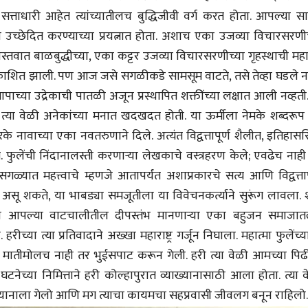
31 Jul 2026
े सत्ताधारी आहेत त्यांच्यातीलच बुद्धिजीवी वर्ग करत होता. आपल्या 
 उच्छेदित करण्याच्या प्रयत्नात होता. अशाच एका उजव्या विचारसरणीच
लेख
्तवात बाळबुद्धीच्या, एका कट्टर उजव्या विचारसरणीच्या गृहस्थाची महा
जम्मू-काश्मीरला राज्याचा
दर्जा देण्यासंदर्भात फोल
काशित झाली. पण आज जसे सगळीकडे सामसूम वाटते, तसे तेव्हा घडले ना
ठरलेली आश्वासनं
रामचंद्र गुहा
ंतापाच्या उद्रेकाची पातळी अजून प्रस्थापित शक्तींच्या लक्षात आली नव्हती
28 Jul 2026
्या वेळी अनेकांच्या मनात खदखदत होती. या ऊर्मीला नेमके शब्दरूप त
े नावाच्या एका नवतरुणाने दिले. अत्यंत विद्वत्तापूर्ण शैलीत, इतिहासस
. फुलेंची निंदानालस्ती करणाऱ्या लेखकाचे वस्त्रहरण केले; एवढेच नाह
 सगळ्यात महत्त्वाचे म्हणजे आतापर्यंत अशाप्रकारचे सत्य आणि विद्वत्ताप
असू शकते, या भाबड्या समजूतीला या विवेचनकर्त्याने सुरूंग लावला. श
च आपल्या वाटचालीतील दीपस्तंभ मानणाऱ्या एका बहुजन समाजातल
व्यक्तिवेध
व्यक्तिवेध
मूर्त दृश्याला अमूर्ताकार
मूर्त दृश्याला अमूर
या त्या प्रतिवादाने अख्खा महाराष्ट्र गर्जून निघाला. महात्मा फुलेंच्
देणारा चित्रकार
देणारा चित्रकार
मातीमोलच नाही तर भुईसपाट करून गेली. हरी त्या वेळी आमच्या पिढ
सोमनाथ कोमरपंत
सोमनाथ कोमरपं
17 Jul 2026
17 Jul 2026
नेच्या निमित्ताने हरी कोल्हापुरात व्याख्यानासाठी आला होता. त्या 
ाख्यानाला गेलो आणि मग त्याचा कायमचा सहप्रवासी जीवलग बनून राहिल
आगामी पुस्तकातील अंश
आगामी पुस्तका