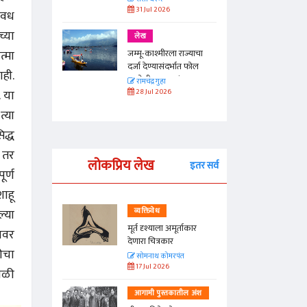
31 Jul 2026
सावध
्या
लेख
त्मा
जम्मू-काश्मीरला राज्याचा
दर्जा देण्यासंदर्भात फोल
ही.
ठरलेली आश्वासनं
रामचंद्र गुहा
. या
28 Jul 2026
्या
िद्ध
ी तर
लोकप्रिय लेख
इतर सर्व
ूर्ण
ाहू
्या
व्यक्तिवेध
्ताकार
मूर्त दृश्याला अमूर्ताकार
यावर
देणारा चित्रकार
ीचा
त
सोमनाथ कोमरपंत
17 Jul 2026
वेळी
ो.
तील अंश
आगामी पुस्तकातील अंश