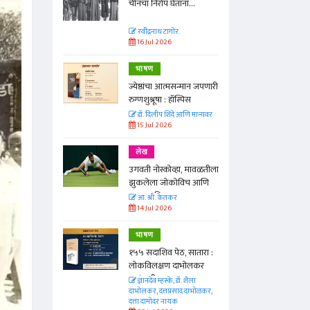
ा...
चीनचा निरोप घेताना...
रवींद्रनाथ टागोर.
16 Jul 2026
भाषण
न्मान जपणारी
ज्येष्ठांचा आत्मसन्मान जपणारी
्पिस
रुग्णशुश्रूषा : हॉस्पिस
आणि मान्यवर
डॉ. दिलीप शिंदे आणि मान्यवर
15 Jul 2026
लेख
ा, मावळतीला
उगवती नोस्कोव्हा, मावळतीला
विच आणि
झुकलेला जोकोविच आणि
दरम्यान विम्बल्डन
आ. श्री. केतकर
14 Jul 2026
भाषण
 सातारा :
१५५ सदाशिव पेठ, सातारा :
भोलकर
लोकविलक्षण दाभोलकर
कुटुंबाची कथा
. शैला
ज्ञानदेव म्हस्के, डॉ. शैला
द दाभोळकर,
दाभोलकर, दत्तप्रसाद दाभोळकर,
दत्ता दामोदर नायक