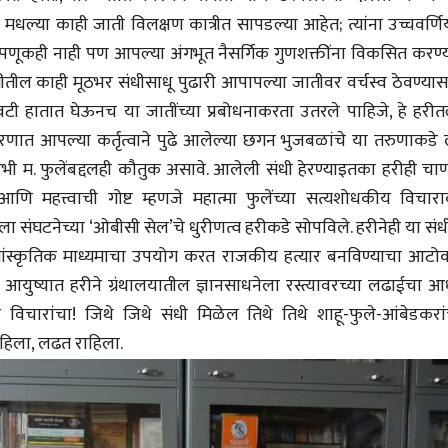
धल्या काही जाती विलक्षण कात्रीत सापडल्या आहेत; त्यांना उच्चवर्णि
ूकही नाही पण आपल्या अंगभूत नैसर्गिक गुणशक्तींना विकसित करण्य
जातीतील काही मूठभर संधीसाधू पुढारी आपापल्या जातीवर वर्चस्व ठेवण्या
िवटी हातात घेऊनच या जातींच्या प्रबोधनाकरता उतरले पाहिजे, हे हरीत
ारणात आपल्या कर्तृत्वाने पुढे आलेल्या छगन भुजबळांचे या तरुणाकडे 
भी म. फुलेंबद्दलही कौतुक असावे. आलेली संधी हेरण्याइतका हरीही चाण
आणि महत्त्वाची गोष्ट म्हणजे महात्मा फुलेंच्या सत्यशोधकीय विचारा
ा संघटनेच्या ‘ओबीसी सेल’चे धुरीणत्व हरीकडे सोपविले. हरीनेही या सं
चीन भेटीतील भाषणे - रवींद्रनाथ टागोर
(अनुवाद सानिया कर्णिक )
ांस्कृतिक माध्यमाचा उपयोग करत राजकीय हत्यार बनविण्याचा आटो
िक आयुष्यात हरीने ग्रंथालयातील ज्ञानसाधनेला रस्त्यावरच्या लढाईचा 
विचारांचा! जिथे जिथे संधी मिळेल तिथे तिथे शाहू-फुले-आंबेडकरांच
ाहिला, लढत राहिला.