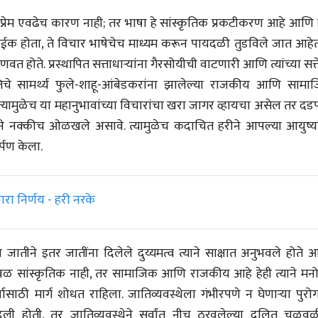
 प्रेम एवढेच कारण नाही; तर भाषा हे सांस्कृतिक प्रकटीकरण आहे आणि 
 पाईक होता, ते विचार भाषेचेच माध्यम करून पायदळी तुडविले जात आहेत
 जाणवत होते. प्रस्थापित सत्ताधाऱ्यांना गैरसोयीची वाटणारी आणि त्यांच्या सत्
े सामर्थ्य फुले-शाहू-आंबेडकरांना झालेल्या राजकीय आणि सामा
 त्यामुळेच या महानुभावांच्या विचारांचा खरा जागर व्हायचा असेल तर द
हरीने नक्कीच ओळखले असावे. त्यामुळेच कदाचित हरीने आपल्या आयुष्य
्पण केला.
ीय अर्थकारणावरील निबंध हे पुस्तक
रा निर्णय - हरी नरके
ी करण्यासाठी येथे क्लिक करा.
जातीने इतर जातींना दिलेले दुय्यमत्व त्याने साक्षात अनुभवले होते 
वळ सांस्कृतिक नाही, तर सामाजिक आणि राजकीय आहे हेही त्याने मन
ासाठी मार्ग शोधत राहिला. जातिव्यवस्थेला गंभीरपणे न घेणाऱ्या पुरो
ली होती, तर जातिव्यवस्थेने सर्वांत नीच ठरवलेल्या दलित चळवळी