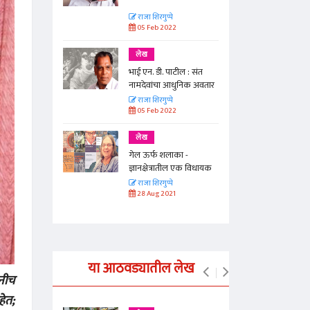
राजा शिरगुप्पे
05 Feb 2022
लेख
ल : संत
भाई एन. डी. पाटील : संत
निक अवतार
नामदेवांचा आधुनिक अवतार
राजा शिरगुप्पे
05 Feb 2022
लेख
 -
गेल ऊर्फ शलाका -
एक विधायक
ज्ञानक्षेत्रातील एक विधायक
वादळ
राजा शिरगुप्पे
28 Aug 2021
या आठवड्यातील लेख
 नीच
हेत;