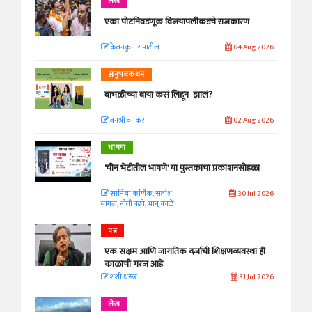
लेख
एका पोटनिवडणूक विजयापलीकडचे राजकारण
केतनकुमार पाटील
04 Aug 2026
अनुभवकथन
बाभळीच्या बाया कसं लिहून झालं?
वनश्री वनकर
02 Aug 2026
भाषण
'चीन भेटीतील भाषणे' या पुस्तकाचा प्रकाशनसोहळा
सानिया कर्णिक, सतीश
30 Jul 2026
बागल, नीती बडवे, भानू काळे
पत्र
एक सक्षम आणि जागतिक दर्जाची शिक्षणव्यवस्था ही
काळाची गरज आहे
शशी थरूर
31 Jul 2026
लेख