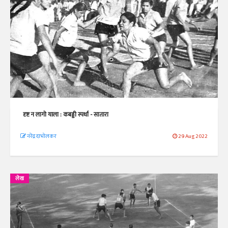
दृष्ट न लागो याला : कबड्डी स्पर्धा - सातारा
नरेंद्र दाभोलकर
29 Aug 2022
लेख