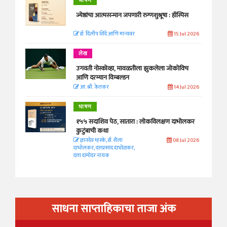
भाषण
ज्येष्ठांचा आत्मसन्मान जपणारी रुग्णशुश्रूषा : हॉस्पिस
डॉ. दिलीप शिंदे आणि मान्यवर
15 Jul 2026
लेख
उगवती नोस्कोव्हा, मावळतीला झुकलेला जोकोविच
आणि दरम्यान विम्बल्डन
आ. श्री. केतकर
14 Jul 2026
भाषण
१५५ सदाशिव पेठ, सातारा : लोकविलक्षण दाभोलकर
कुटुंबाची कथा
ज्ञानदेव म्हस्के, डॉ. शैला
08 Jul 2026
दाभोलकर, दत्तप्रसाद दाभोळकर,
दत्ता दामोदर नायक
साधना साप्ताहिकाचा ताजा अंक