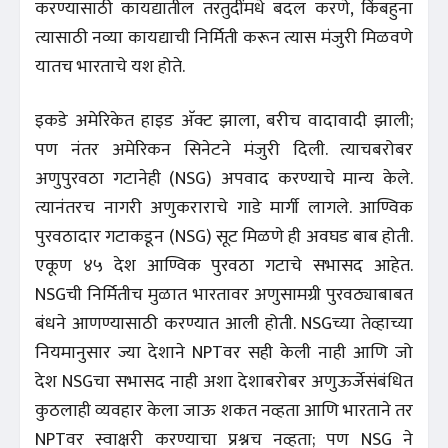
करण्यासाठी कायद्यातील तरतुदींमधे बदल करणे, किंबहुना
त्यासाठी नव्या कायद्याची निर्मिती करून त्यास मंजुरी मिळवणे
यातच भारताचे यश होते.
इकडे अमेरिकेत हाइड अ‍ॅक्ट झाला, बरीच वादावादी झाली;
पण नंतर अमेरिकन सिनेटने मंजुरी दिली. त्याचबरोबर
अणुपुरवठा गटानेही (NSG) अपवाद करण्याचे मान्य केले.
त्यानंतरच नागरी अणुकराराचे गाडे मार्गी लागले. आण्विक
पुरवठादार गटाकडून (NSG) सूट मिळणे ही अवघड बाब होती.
एकूण ४५ देश आण्विक पुरवठा गटाचे सभासद आहेत.
NSGची निर्मितीच मुळात भारतावर अणुसामग्री पुरवठ्याबाबत
बंधने आणण्यासाठी करण्यात आली होती. NSGच्या तेव्हाच्या
नियमानुसार ज्या देशाने NPTवर सही केली नाही आणि जो
देश NSGचा सभासद नाही अशा देशाबरोबर अणुऊर्जेसंबंधित
कुठलाही व्यवहार केला जाऊ शकत नव्हता आणि भारताने तर
NPTवर स्वाक्षरी करण्याचा प्रश्नच नव्हता; पण NSG ने