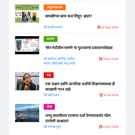
अनुभवकथन
बाभळीच्या बाया कसं लिहून झालं?
वनश्री वनकर
02 Aug 2026
भाषण
'चीन भेटीतील भाषणे' या पुस्तकाचा प्रकाशनसोहळा
सानिया कर्णिक, सतीश
30 Jul 2026
बागल, नीती बडवे, भानू काळे
पत्र
एक सक्षम आणि जागतिक दर्जाची शिक्षणव्यवस्था ही
काळाची गरज आहे
शशी थरूर
31 Jul 2026
लेख
जम्मू-काश्मीरला राज्याचा दर्जा देण्यासंदर्भात फोल
ठरलेली आश्वासनं
रामचंद्र गुहा
28 Jul 2026