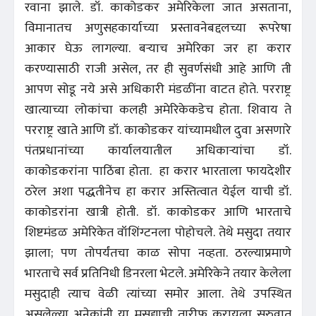
रवाना झाले. डॉ. काकोडकर अमेरिकेला जात असताना,
विमानातच अणुसहकार्याच्या प्रस्तावनेबद्दलच्या रूपरेषा
आकार घेऊ लागल्या. बऱ्याच अमेरिका जर हा करार
करण्यासाठी राजी असेल, तर ही सुवर्णसंधी आहे आणि ती
आपण सोडू नये असे अधिकारी मंडळींना वाटत होते. परराष्ट्र
खात्याच्या लोकांचा कलही अमेरिकेकडेच होता. शिवाय ते
परराष्ट्र खाते आणि डॉ. काकोडकर यांच्यामधील दुवा असणारे
पंतप्रधानांच्या कार्यालयातील अधिकाऱ्यांचा डॉ.
काकोडकरांना पाठिंबा होता. हा करार भारताला फायदेशीर
ठरेल अशा पद्धतीनेच हा करार अस्तित्वात येईल याची डॉ.
काकोडरांना खात्री होती. डॉ. काकोडकर आणि भारताचे
शिष्टमंडळ अमेरिकेत वॉशिंग्टनला पोहोचले. तेथे मसुदा तयार
झाला; पण तोपर्यंतचा काळ सोपा नव्हता. ठरल्याप्रमाणे
भारताचे सर्व प्रतिनिधी डिनरला भेटले. अमेरिकेने तयार केलेला
मसुदाही त्याच वेळी त्यांच्या समोर आला. तेथे उपस्थित
असलेल्या अनेकांनी या मसुद्याची तारीफ करायला सुरुवात