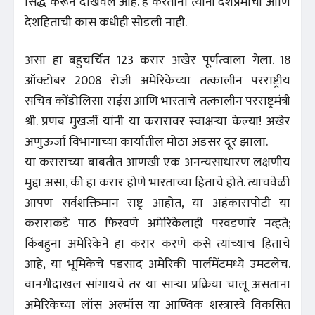
सिद्ध करून दाखवले आहे. हे करताना त्यांनी देशप्रेमाची आणि
देशहिताची कास कधीही सोडली नाही.
असा हा बहुचर्चित 123 करार अखेर पूर्णत्वाला गेला. 18
ऑक्टोबर 2008 रोजी अमेरिकेच्या तत्कालीन परराष्ट्रीय
सचिव कोंडोलिसा राईस आणि भारताचे तत्कालीन परराष्ट्रमंत्री
श्री. प्रणब मुखर्जी यांनी या करारावर स्वाक्षऱ्या केल्या! अखेर
अणुऊर्जा विभागाच्या कार्यातील मोठा अडसर दूर झाला.
या कराराच्या बाबतीत आणखी एक अनन्यसाधारण लक्षणीय
मुद्दा असा, की हा करार होणे भारताच्या हिताचे होते. त्याचवेळी
आपण सर्वशक्तिमान राष्ट्र आहोत, या अहंकारापोटी या
कराराकडे पाठ फिरवणे अमेरिकेलाही परवडणारे नव्हते;
किंबहुना अमेरिकेने हा करार करणे कसे त्यांच्याच हिताचे
आहे, या भूमिकेचे पडसाद अमेरिकी पार्लमेंटमध्ये उमटलेच.
वानगीदाखल सांगायचे तर या साऱ्या प्रक्रिया चालू असताना
अमेरिकेच्या लॉस अल्मॉस या आण्विक शस्त्रास्त्रे विकसित