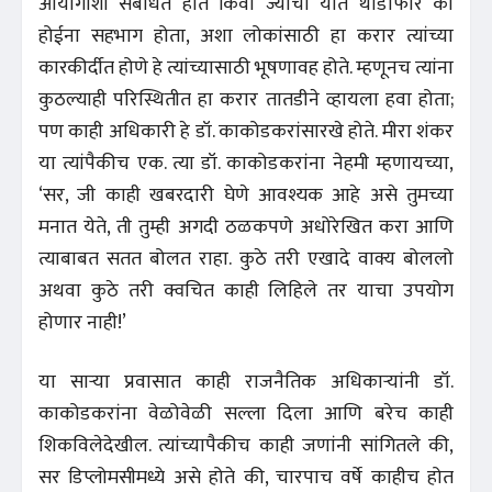
आयोगाशी संबंधित होते किंवा ज्यांचा यात थोडाफार का
होईना सहभाग होता, अशा लोकांसाठी हा करार त्यांच्या
कारकीर्दीत होणे हे त्यांच्यासाठी भूषणावह होते. म्हणूनच त्यांना
कुठल्याही परिस्थितीत हा करार तातडीने व्हायला हवा होता;
पण काही अधिकारी हे डॉ. काकोडकरांसारखे होते. मीरा शंकर
या त्यांपैकीच एक. त्या डॉ. काकोडकरांना नेहमी म्हणायच्या,
‘सर, जी काही खबरदारी घेणे आवश्यक आहे असे तुमच्या
मनात येते, ती तुम्ही अगदी ठळकपणे अधोरेखित करा आणि
त्याबाबत सतत बोलत राहा. कुठे तरी एखादे वाक्य बोललो
अथवा कुठे तरी क्वचित काही लिहिले तर याचा उपयोग
होणार नाही!’
या साऱ्या प्रवासात काही राजनैतिक अधिकाऱ्यांनी डॉ.
काकोडकरांना वेळोवेळी सल्ला दिला आणि बरेच काही
शिकविलेदेखील. त्यांच्यापैकीच काही जणांनी सांगितले की,
सर डिप्लोमसीमध्ये असे होते की, चारपाच वर्षे काहीच होत