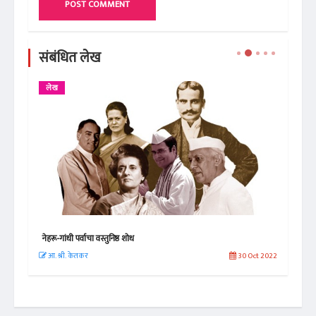
POST COMMENT
संबंधित लेख
लेख
प्रस
नेहरू-गांधी पर्वाचा वस्तुनिष्ठ शोध
'रुग्
 2020
आ. श्री. केतकर
30 Oct 2022
अत