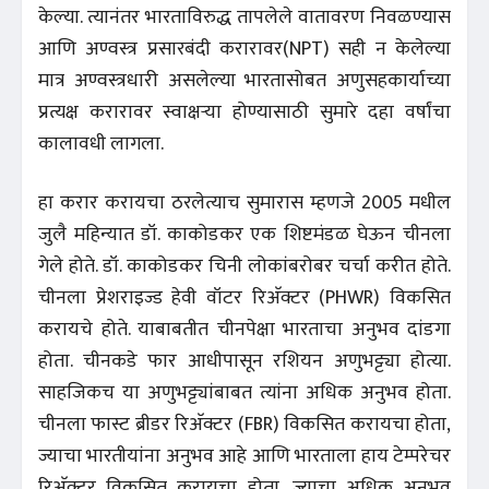
केल्या. त्यानंतर भारताविरुद्ध तापलेले वातावरण निवळण्यास
आणि अण्वस्त्र प्रसारबंदी करारावर(NPT) सही न केलेल्या
मात्र अण्वस्त्रधारी असलेल्या भारतासोबत अणुसहकार्याच्या
प्रत्यक्ष करारावर स्वाक्षऱ्या होण्यासाठी सुमारे दहा वर्षांचा
कालावधी लागला.
हा करार करायचा ठरलेत्याच सुमारास म्हणजे 2005 मधील
जुलै महिन्यात डॉ. काकोडकर एक शिष्टमंडळ घेऊन चीनला
गेले होते. डॉ. काकोडकर चिनी लोकांबरोबर चर्चा करीत होते.
चीनला प्रेशराइज्ड हेवी वॉटर रिअ‍ॅक्टर (PHWR) विकसित
करायचे होते. याबाबतीत चीनपेक्षा भारताचा अनुभव दांडगा
होता. चीनकडे फार आधीपासून रशियन अणुभट्ट्या होत्या.
साहजिकच या अणुभट्ट्यांबाबत त्यांना अधिक अनुभव होता.
चीनला फास्ट ब्रीडर रिअ‍ॅक्टर (FBR) विकसित करायचा होता,
ज्याचा भारतीयांना अनुभव आहे आणि भारताला हाय टेम्परेचर
रिअ‍ॅक्टर विकसित करायचा होता, ज्याचा अधिक अनुभव