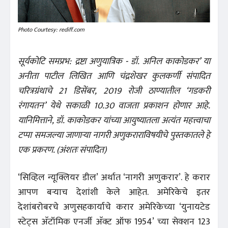
Photo Courtesy: rediff.com
सूर्यकोटि समप्रभ: द्रष्टा अणुयात्रिक - डॉ. अनिल काकोडकर’ या
अनीता पाटील लिखित आणि चंद्रशेखर कुलकर्णी संपादित
चरित्रग्रंथाचे 21 डिसेंबर, 2019 रोजी ठाण्यातील ‘गडकरी
रंगायतन’ येथे सकाळी 10.30 वाजता प्रकाशन होणार आहे.
यानिमित्ताने, डॉ. काकोडकर यांच्या आयुष्यातला अत्यंत महत्त्वाचा
टप्पा समजल्या जाणाऱ्या नागरी अणुकराराविषयीचे पुस्तकातले हे
एक प्रकरण. (अंशतः संपादित)
‘सिव्हिल न्यूक्लियर डील’ अर्थात ‘नागरी अणुकरार’. हे करार
आपण बऱ्याच देशांशी केले आहेत. अमेरिकेचे इतर
देशांबरोबरचे अणुसहकार्याचे करार अमेरिकेच्या ‘युनायटेड
स्टेट्स अ‍ॅटॉमिक एनर्जी अ‍ॅक्ट ऑफ 1954’ च्या सेक्शन 123