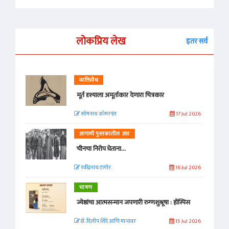
लोकप्रिय लेख
इतर सर्व
व्यक्तिवेध
मूर्त दृश्याला अमूर्ताकार देणारा चित्रकार
सोमनाथ कोमरपंत
17 Jul 2026
आगामी पुस्तकातील अंश
चीनचा निरोप घेताना...
रवींद्रनाथ टागोर.
16 Jul 2026
भाषण
ज्येष्ठांचा आत्मसन्मान जपणारी रुग्णशुश्रूषा : हॉस्पिस
डॉ. दिलीप शिंदे आणि मान्यवर
15 Jul 2026