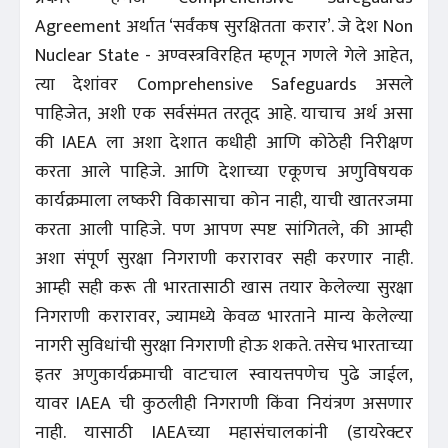
Agreement अर्थात ‘सर्वंकष सुरक्षितता करार’. जे देश Non
Nuclear State - अण्वस्त्रविरहित म्हणून गणले गेले आहेत,
त्या देशांवर Comprehensive Safeguards असले
पाहिजेत, अशी एक सर्वसंमत तरतूद आहे. याचाच अर्थ असा
की IAEA ला अशा देशात कधीही आणि कोठेही निरीक्षण
करता आले पाहिजे. आणि देशाच्या एकूणच अणुविषयक
कार्यक्रमाला लष्करी विकासाचा कोन नाही, याची खातरजमा
करता आली पाहिजे. पण आपण स्पष्ट सांगितले, की आम्ही
अशा संपूर्ण सुरक्षा निगराणी करारावर सही करणार नाही.
आम्ही सही करू ती भारतासाठी खास तयार केलेल्या सुरक्षा
निगराणी करारावर, ज्यामध्ये केवळ भारताने मान्य केलेल्या
नागरी सुविधांची सुरक्षा निगराणी होऊ शकते. तसेच भारताच्या
इतर अणुकार्यक्रमाची वाटचाल स्वायत्तपणेच पुढे जाईल,
यावर IAEA ची कुठलीही निगराणी किंवा नियंत्रण असणार
नाही. यासाठी IAEAच्या महासंचालकांनी (डायरेक्टर