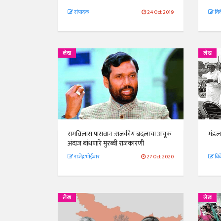
संपादक
24 Oct 2019
विव
लेख
लेख
रामविलास पासवान :राजकीय बदलाचा अचूक
मंडल
अंदाज बांधणारे मुरब्बी राजकारणी
राजेंद्र भोईवार
27 Oct 2020
विव
लेख
लेख