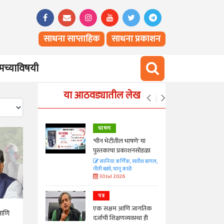
साधना साप्ताहिक
साधना प्रकाशन
च्याविषयी
या आठवड्यातील लेख
भाषण
्ताकार
'चीन भेटीतील भाषणे' या
पुस्तकाचा प्रकाशनसोहळा
त
सानिया कर्णिक, सतीश बागल,
नीती बडवे, भानू काळे
30 Jul 2026
पत्र
न्मान जपणारी
एक सक्षम आणि जागतिक
्पिस
 आणि
दर्जाची शिक्षणव्यवस्था ही
आणि मान्यवर