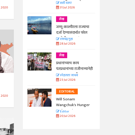
काळाची गरज आहे
शशी थरूर
31 Jul 2026
 2020
लेख
जम्मू-काश्मीरला राज्याचा
दर्जा देण्यासंदर्भात फोल
ठरलेली आश्वासनं
रामचंद्र गुहा
28 Jul 2026
लेख
प्रधानांच्याच काय
पंतप्रधानांच्या राजीनाम्यानेही
प्रश्न सुटणार नाही, पण...
स्नेहलता जाधव
23 Jul 2026
EDITORIAL
 2020
Will Sonam
Wangchuk's Hunger
Strike Make a
Editor
Difference?
20 Jul 2026