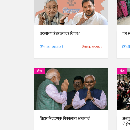
बदलाच्या उंबरठयावर बिहार?
हम आप
भाऊसाहेब आजबे
08 Nov 2020
श्र
लेख
लेख
बिहार निवडणूक निकालाचा अन्वयार्थ
अश्र
पोहो