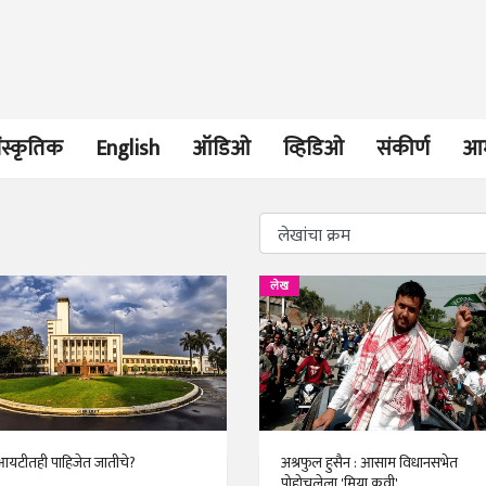
ंस्कृतिक
English
ऑडिओ
व्हिडिओ
संकीर्ण
आम
भाषण
व्यक्तिवेध
लेख
'चीन भेटीतील भाषणे' या
मूर्त दृश्याला अमूर
पुस्तकाचा प्रकाशनसोहळा
देणारा चित्रकार
सानिया कर्णिक, सतीश बागल,
सोमनाथ कोमरपं
नीती बडवे, भानू काळे
17 Jul 2026
30 Jul 2026
भाषण
पत्र
ज्येष्ठांचा आत्मस
एक सक्षम आणि जागतिक
रुग्णशुश्रूषा : हॉस
टीतही पाहिजेत जातीचे?
अश्रफुल हुसैन : आसाम विधानसभेत
दर्जाची शिक्षणव्यवस्था ही
डॉ. दिलीप शिंदे 
पोहोचलेला 'मिया कवी'