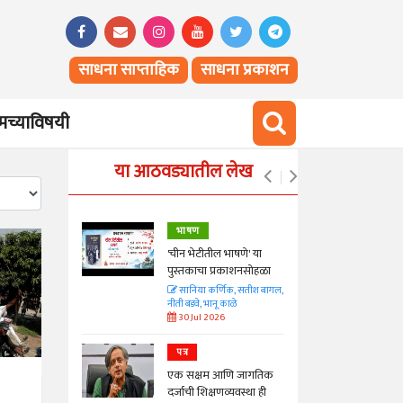
साधना साप्ताहिक
साधना प्रकाशन
च्याविषयी
या आठवड्यातील लेख
भाषण
्ताकार
'चीन भेटीतील भाषणे' या
पुस्तकाचा प्रकाशनसोहळा
त
सानिया कर्णिक, सतीश बागल,
नीती बडवे, भानू काळे
30 Jul 2026
पत्र
न्मान जपणारी
एक सक्षम आणि जागतिक
्पिस
दर्जाची शिक्षणव्यवस्था ही
आणि मान्यवर