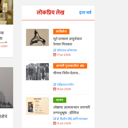
लोकप्रिय लेख
इतर सर्व
व्यक्तिवेध
्या
या
्ताकार
मूर्त दृश्याला अमूर्ताकार
ाचवणे
देणारा चित्रकार
v 2021
त
सोमनाथ कोमरपंत
17 Jul 2026
तील अंश
आगामी पुस्तकातील अंश
ा...
चीनचा निरोप घेताना...
रवींद्रनाथ टागोर.
16 Jul 2026
भाषण
न्मान जपणारी
ज्येष्ठांचा आत्मसन्मान जपणारी
्पिस
रुग्णशुश्रूषा : हॉस्पिस
ीजींचे
आणि मान्यवर
डॉ. दिलीप शिंदे आणि मान्यवर
15 Jul 2026