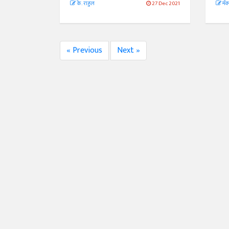
के. राहुल
27 Dec 2021
मॅक
« Previous
Next »
अंक 