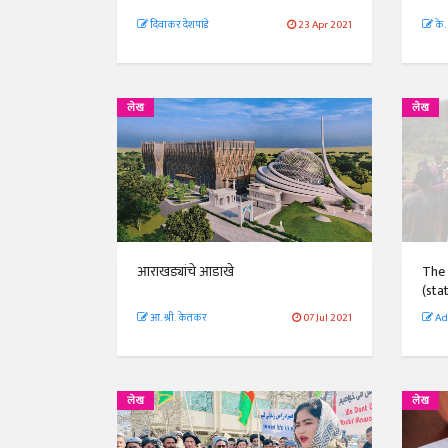
दिवाकर देशपांडे
23 Apr 2021
के.
लेख
लेख
आराखड्यांचे आडाखे
The 
(sta
आ. श्री. केतकर
07 Jul 2021
Adv
लेख
लेख