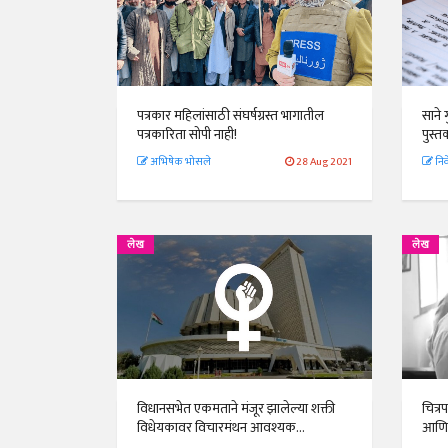
पत्रकार महिलांसाठी संघर्षग्रस्त भागातील
साने 
पत्रकारिता सोपी नाही!
पुस्
अभिषेक भोसले
28 Aug 2021
निव
लेख
लेख
विधानसभेत एकमताने मंजूर झालेल्या शक्ती
चित्र
विधेयकावर विचारमंथन आवश्यक...
आणि 