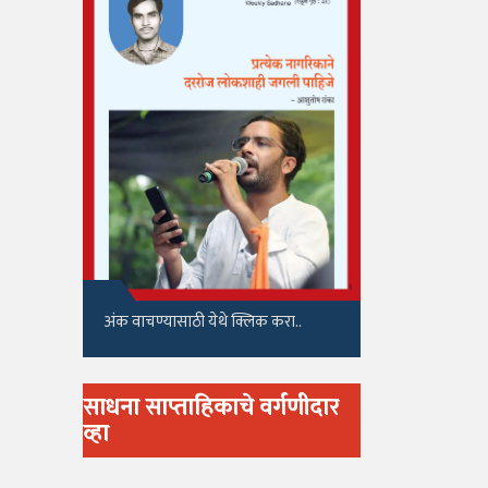
अंक वाचण्यासाठी येथे क्लिक करा..
साधना साप्ताहिकाचे वर्गणीदार
व्हा