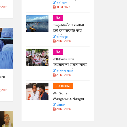
काळाची गरज आहे
शशी थरूर
31 Jul 2026
 2021
लेख
जम्मू-काश्मीरला राज्याचा
दर्जा देण्यासंदर्भात फोल
ठरलेली आश्वासनं
रामचंद्र गुहा
28 Jul 2026
लेख
प्रधानांच्याच काय
पंतप्रधानांच्या राजीनाम्यानेही
प्रश्न सुटणार नाही, पण...
स्नेहलता जाधव
23 Jul 2026
ांचं
EDITORIAL
 2021
Will Sonam
Wangchuk's Hunger
Strike Make a
Editor
Difference?
20 Jul 2026