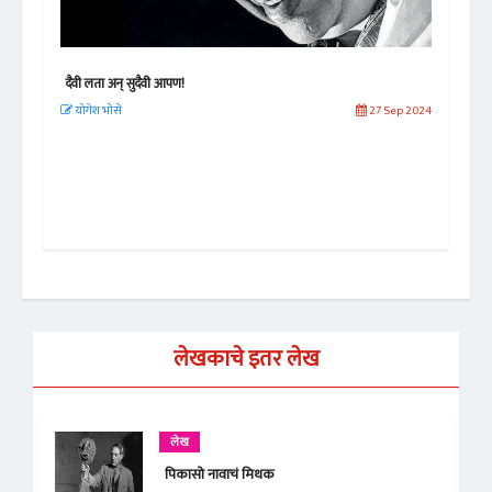
दैवी लता अन् सुदैवी आपण!
जॉन 
योगेश भोसे
27 Sep 2024
नील
 2019
लेखकाचे इतर लेख
लेख
पिकासो नावाचं मिथक