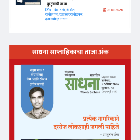
कुटुंबाची कथा
ज्ञानदेव म्हस्के, डॉ. शैला
08 Jul 2026
दाभोलकर, दत्तप्रसाद दाभोळकर,
दत्ता दामोदर नायक
साधना साप्ताहिकाचा ताजा अंक