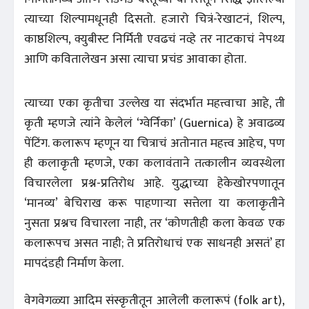
त्याच्या शिल्पामधूनही दिसतो. हजारो चित्रं-रेखाटनं, शिल्प,
काष्ठशिल्प, क्युबीस्ट निर्मिती एवढचं नव्हे तर नाटकाचं नेपथ्य
आणि कवितालेखन असा त्याचा प्रचंड आवाका होता.
त्याच्या एका कृतीचा उल्लेख या संदर्भात महत्त्वाचा आहे, ती
कृती म्हणजे त्यांने केलेलं ‘ग्वेर्निका’ (Guernica) हे अवाढव्य
पेंटिंग. कलारूप म्हणून या चित्राचं अतोनात महत्त्व आहेच, पण
ही कलाकृती म्हणजे, एका कलावंताने तत्कालीन व्यवस्थेला
विचारलेला प्रश्न-प्रतिरोध आहे. युद्धाच्या हेकेखोरपणातून
‘मानव्य’ बेचिराख करू पाहणाऱ्या सत्तेला या कलाकृतीने
नुसता प्रश्नच विचारला नाही, तर ‘कोणतीही कला केवळ एक
कलारूपच असत नाही; ते प्रतिरोधाचं एक साधनही असतं’ हा
मापदंडही निर्माण केला.
वेगवेगळ्या आदिम संस्कृतीतून आलेली कलारूपं (folk art),