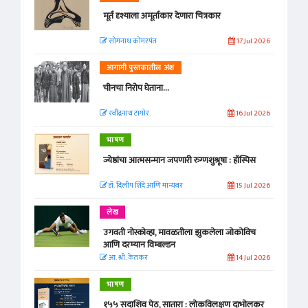
मूर्त दृश्याला अमूर्ताकार देणारा चित्रकार
सोमनाथ कोमरपंत
17 Jul 2026
आगामी पुस्तकातील अंश
चीनचा निरोप घेताना...
रवींद्रनाथ टागोर.
16 Jul 2026
भाषण
ज्येष्ठांचा आत्मसन्मान जपणारी रुग्णशुश्रूषा : हॉस्पिस
डॉ. दिलीप शिंदे आणि मान्यवर
15 Jul 2026
लेख
उगवती नोस्कोव्हा, मावळतीला झुकलेला जोकोविच
आणि दरम्यान विम्बल्डन
आ. श्री. केतकर
14 Jul 2026
भाषण
१५५ सदाशिव पेठ, सातारा : लोकविलक्षण दाभोलकर