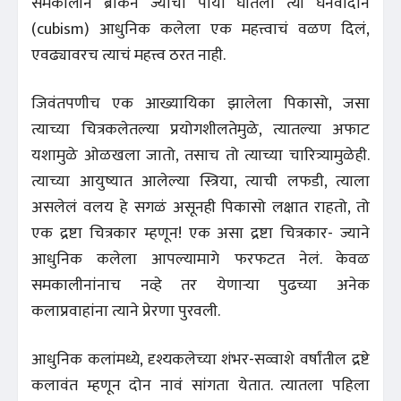
समकालीन ब्राकने ज्याचा पाया घातला त्या घनवादाने
(cubism) आधुनिक कलेला एक महत्त्वाचं वळण दिलं,
एवढ्यावरच त्याचं महत्त्व ठरत नाही.
जिवंतपणीच एक आख्यायिका झालेला पिकासो, जसा
त्याच्या चित्रकलेतल्या प्रयोगशीलतेमुळे, त्यातल्या अफाट
यशामुळे ओळखला जातो, तसाच तो त्याच्या चारित्र्यामुळेही.
त्याच्या आयुष्यात आलेल्या स्त्रिया, त्याची लफडी, त्याला
असलेलं वलय हे सगळं असूनही पिकासो लक्षात राहतो, तो
एक द्रष्टा चित्रकार म्हणून! एक असा द्रष्टा चित्रकार- ज्याने
आधुनिक कलेला आपल्यामागे फरफटत नेलं. केवळ
समकालीनांनाच नव्हे तर येणाऱ्या पुढच्या अनेक
कलाप्रवाहांना त्याने प्रेरणा पुरवली.
आधुनिक कलांमध्ये, दृश्यकलेच्या शंभर-सव्वाशे वर्षांतील द्रष्टे
कलावंत म्हणून दोन नावं सांगता येतात. त्यातला पहिला