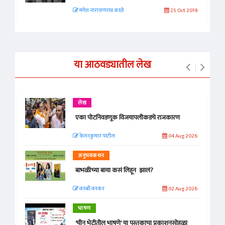
मंगेश नारायणराव काळे
25 Oct 2019
या आठवड्यातील लेख
लेख
एका पोटनिवडणूक विजयापलीकडचे राजकारण
केतनकुमार पाटील
04 Aug 2026
अनुभवकथन
बाभळीच्या बाया कसं लिहून झालं?
वनश्री वनकर
02 Aug 2026
भाषण
'चीन भेटीतील भाषणे' या पुस्तकाचा प्रकाशनसोहळा