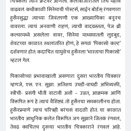
चित्रकला त्याने फ्रंटवर आणली. कलाबाजारातलं तिचं महत्त्व
वाढवलं. कधीकाळी सिनेमाची पोस्टर्स, साईन बोर्डस् रंगवणारा
हुसैनसुद्धा त्याच्या जिवंतपणी एक आख्यायिका बनूनच
वावरला. त्याचं अनवाणी राहणं, त्याची वादग्रस्तता, पेज थ्री
कल्चरमध्ये असलेला वावर, सिनेमा माध्यमातली लुडबुड,
शेवटच्या काळात स्थलांतरित होणं, हे सगळं ‘पिकासो कल्ट’
दर्शवणारं होतं. कदाचित यामुळेच हुसैनला ‘भारताचा पिकासो’
म्हटलं गेलं.
पिकासोच्या प्रभावाखाली असणारा दुसरा भारतीय चित्रकार
म्हणजे, एस. एन. सूझा. अतिशय उघडी-वाघडी अभिव्यक्ती,
स्त्रीची- प्रसंगी भीती वाटावी अशी – उन्नत, आक्रमक आणि
विरूपित रूपं हे त्याचं वैशिष्ट्यं. तो हुसैनचा समकालीनच होता.
हुसैनप्रमाणे त्याचं चरित्रही बरंचसं वादळी होतं. या काळात
भारतीय आधुनिक कलेत विरूपित जग सूझाने जितकं रंगवलं,
तेवढं क्वचितच दुसऱ्या भारतीय चित्रकाराने रंगवलं आहे.