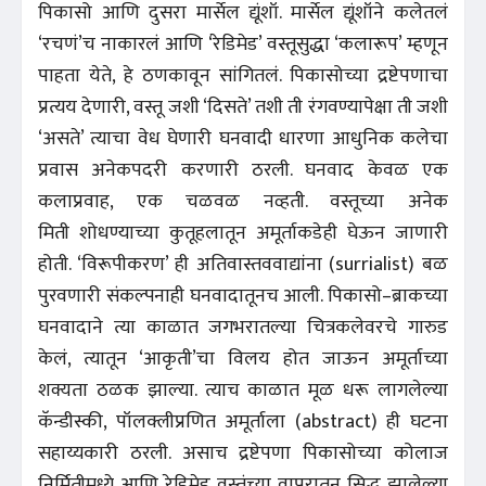
पिकासो आणि दुसरा मार्सेल द्यूंशॉ. मार्सेल द्यूंशॉने कलेतलं
‘रचणं’च नाकारलं आणि ‘रेडिमेड’ वस्तूसुद्धा ‘कलारूप’ म्हणून
पाहता येते, हे ठणकावून सांगितलं. पिकासोच्या द्रष्टेपणाचा
प्रत्यय देणारी, वस्तू जशी ‘दिसते’ तशी ती रंगवण्यापेक्षा ती जशी
‘असते’ त्याचा वेध घेणारी घनवादी धारणा आधुनिक कलेचा
प्रवास अनेकपदरी करणारी ठरली. घनवाद केवळ एक
कलाप्रवाह, एक चळवळ नव्हती. वस्तूच्या अनेक
मिती शोधण्याच्या कुतूहलातून अमूर्ताकडेही घेऊन जाणारी
होती. ‘विरूपीकरण’ ही अतिवास्तववाद्यांना (surrialist) बळ
पुरवणारी संकल्पनाही घनवादातूनच आली. पिकासो–ब्राकच्या
घनवादाने त्या काळात जगभरातल्या चित्रकलेवरचे गारुड
केलं, त्यातून ‘आकृती’चा विलय होत जाऊन अमूर्ताच्या
शक्यता ठळक झाल्या. त्याच काळात मूळ धरू लागलेल्या
कॅन्डीस्की, पॉलक्लीप्रणित अमूर्ताला (abstract) ही घटना
सहाय्यकारी ठरली. असाच द्रष्टेपणा पिकासोच्या कोलाज
निर्मितीमध्ये आणि रेडिमेड वस्तूंच्या वापरातून सिद्ध झालेल्या