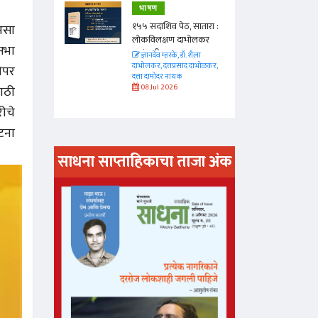
भाषण
 सातारा :
१५५ सदाशिव पेठ, सातारा :
 असा
भोलकर
लोकविलक्षण दाभोलकर
 सभा
कुटुंबाची कथा
. शैला
ज्ञानदेव म्हस्के, डॉ. शैला
द दाभोळकर,
दाभोलकर, दत्तप्रसाद दाभोळकर,
ेपर
दत्ता दामोदर नायक
08 Jul 2026
साठी
रीचे
घटना
साधना साप्ताहिकाचा ताजा अंक
अंक वाचण्या