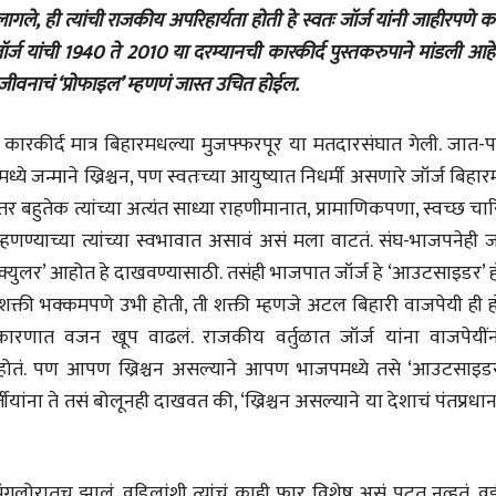
ागले, ही त्यांची राजकीय अपरिहार्यता होती हे स्वतः जॉर्ज यांनी जाहीरपणे 
जॉर्ज यांची 1940 ते 2010 या दरम्यानची कारकीर्द पुस्तकरुपाने मांडली आहे
ीय जीवनाचं ‘प्रोफाइल’ म्हणणं जास्त उचित होईल.
ीय कारकीर्द मात्र बिहारमधल्या मुजफ्फरपूर या मतदारसंघात गेली. जात-
भाषण
व्यक्तिवेध
'चीन भेटीतील भाषणे' या
मूर्त दृश्याला अमूर
्ये जन्माने ख्रिश्चन, पण स्वतःच्या आयुष्यात निधर्मी असणारे जॉर्ज बिहारम
पुस्तकाचा प्रकाशनसोहळा
देणारा चित्रकार
्तर बहुतेक त्यांच्या अत्यंत साध्या राहणीमानात, प्रामाणिकपणा, स्वच्छ चारित
सानिया कर्णिक, सतीश बागल,
सोमनाथ कोमरपं
नीती बडवे, भानू काळे
17 Jul 2026
्याच्या त्यांच्या स्वभावात असावं असं मला वाटतं. संघ-भाजपनेही जॉ
30 Jul 2026
्युलर’ आहोत हे दाखवण्यासाठी. तसंही भाजपात जॉर्ज हे ‘आउटसाइडर’ हो
भाषण
पत्र
ज्येष्ठांचा आत्मस
 शक्ती भक्कमपणे उभी होती, ती शक्ती म्हणजे अटल बिहारी वाजपेयी ही 
एक सक्षम आणि जागतिक
रुग्णशुश्रूषा : हॉस
राजकारणात वजन खूप वाढलं. राजकीय वर्तुळात जॉर्ज यांना वाजपेयींन
दर्जाची शिक्षणव्यवस्था ही
डॉ. दिलीप शिंदे 
काळाची गरज आहे
शशी थरूर
15 Jul 2026
होतं. पण आपण ख्रिश्चन असल्याने आपण भाजपमध्ये तसे ‘आउटसाइड
31 Jul 2026
ीयांना ते तसं बोलूनही दाखवत की, ‘ख्रिश्चन असल्याने या देशाचं पंतप्रध
लेख
जम्मू-काश्मीरला राज्याचा
दर्जा देण्यासंदर्भात फोल
ंगलोरातच झालं. वडिलांशी त्यांचं काही फार विशेष असं पटत नव्हतं. व
ठरलेली आश्वासनं
रामचंद्र गुहा