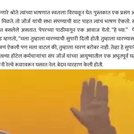
भाषण
भाषण
१५५ सदाशिव पेठ, सातारा :
१५५ सदाशिव पेठ,
रे श्रोते त्यांच्या भाषणात स्वतःला विरघळून घेत. पुस्तकात एक प्रसंग
लोकविलक्षण दाभोलकर
लोकविलक्षण दा
ी मिळते. तो जॉर्ज यांची सभा संपण्याची वाट पाहत त्यांचं भाषण ऐकतो.
कुटुंबाची कथा
कुटुंबाची कथा
ज्ञानदेव म्हस्के, डॉ. शैला
ज्ञानदेव म्हस्के, डॉ
दाभोलकर, दत्तप्रसाद दाभोळकर,
दाभोलकर, दत्तप्रसा
त बसलेले असतात. पेपरच्या पाठीमागून एक आवाज येतो. “हे घ्या.” प
दत्ता दामोदर नायक
दत्ता दामोदर नायक
08 Jul 2026
08 Jul 2026
 म्हणतो, “मला तुम्हाला मारण्याची सुपारी दिली होती. तुम्हाला मारण्या
णं ऐकली पण मला वाटलं की, तुम्हाला मारणं बरोबर नाही. तेव्हा हे सुपा
ईतल्या हॉटेल कर्मचाऱ्यांचा संप जॉर्ज यांच्या आयुष्यातील एक अभूतपूर्व 
ांनी रेल्वे रूळावरून घसरत नेलं. बेदम मारहाण केली होती.
वाचण्यासाठी येथे क्लिक करा..
अंक वाचण्यासाठी येथे क्लिक करा..