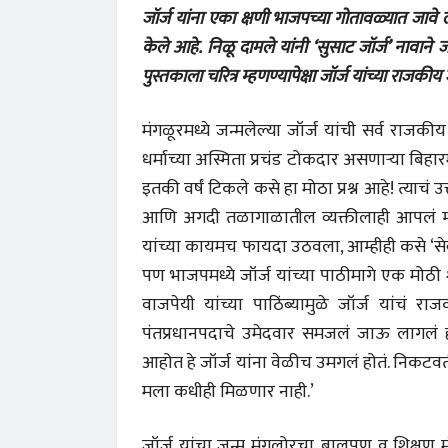
जॉर्ज यांना एका क्षणी भाजपच्या गोतावळ्यात जावे ल
केले आहे. निळू दामले यांनी ‘सुसाट जॉर्ज’ नावाने 
पुस्तकाला चरित्र म्हणण्यापेक्षा जॉर्ज यांच्या राजक
मंगळूरमध्ये जन्मलेल्या जॉर्ज यांची सर्व राजक
धर्माच्या अस्मिता प्रचंड टोकदार असणाऱ्या बिहारमध
इतकी वर्षं टिकले कसे हा मोठा प्रश्न आहे! त्याचं उत
आणि अगदी तळागाळातील व्यक्तीलाही आपलं म्हणण
यांच्या कायमच फायदा उठवला, आम्हीही कसे ‘सेक
पण भाजपमध्ये जॉर्ज यांच्या पाठीमागे एक मोठी
वाजपेयी यांच्या पाठिंब्यामुळे जॉर्ज यांचं 
पंतप्रधानपदाचे उमेदवार समजलं जाऊ लागलं 
आहोत हे जॉर्ज यांना वेळीच उमगलं होतं. निकटवर्त
मला कधीही मिळणार नाही.’
जॉर्ज यांचा जन्म मंगलोरचा. बालपण व शिक्षण म