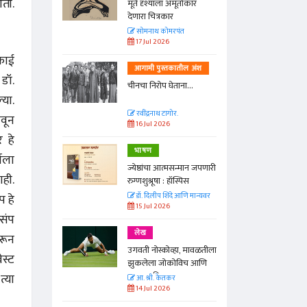
ोती.
्ताकार
मूर्त दृश्याला अमूर्ताकार
देणारा चित्रकार
त
सोमनाथ कोमरपंत
17 Jul 2026
फाई
तील अंश
आगामी पुस्तकातील अंश
 डॉ.
ा...
चीनचा निरोप घेताना...
या.
रवींद्रनाथ टागोर.
वून
16 Jul 2026
 हे
भाषण
जला
न्मान जपणारी
ज्येष्ठांचा आत्मसन्मान जपणारी
ाही.
्पिस
रुग्णशुश्रूषा : हॉस्पिस
प हे
आणि मान्यवर
डॉ. दिलीप शिंदे आणि मान्यवर
15 Jul 2026
 संप
लेख
रून
ा, मावळतीला
उगवती नोस्कोव्हा, मावळतीला
ेस्ट
विच आणि
झुकलेला जोकोविच आणि
दरम्यान विम्बल्डन
त्या
आ. श्री. केतकर
14 Jul 2026