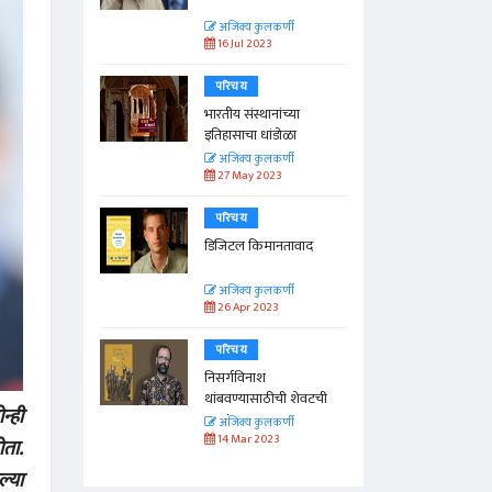
ी
अजिंक्य कुलकर्णी
16 Jul 2023
परिचय
ेलेली
भारतीय संस्थानांच्या
इतिहासाचा धांडोळा
ी
अजिंक्य कुलकर्णी
27 May 2023
परिचय
डिजिटल किमानतावाद
ी
अजिंक्य कुलकर्णी
26 Apr 2023
परिचय
निसर्गविनाश
थांबवण्यासाठीची शेवटची
न्ही
हाक!
ी
अजिंक्य कुलकर्णी
14 Mar 2023
ोता.
्या