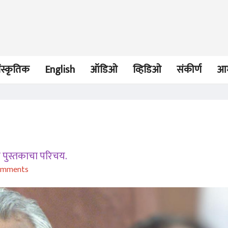
ंस्कृतिक
English
ऑडिओ
व्हिडिओ
संकीर्ण
आम
लेख
लेख
या पुस्तकाचा परिचय.
यशस्वी जीवनासाठी
ढगातून पडलेली म
omments
महत्त्वाची, भावनिक बुद्धिमता!
अजिंक्य कुलकर्णी
अजिंक्य कुलकर्ण
04 Sep 2023
13 Dec 2022
परिचय
परिचय
बंदसम्राटाची सुसाट गोष्ट...
बदलत्या साहित्य