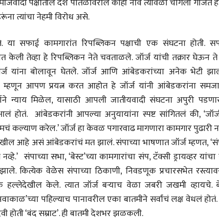
समाजवादी पक्षातील देश पातळीवरील काही नावं त्यावेळी चांगली गाजत ह
मूर्त दृश्याला अमूर्ताकार
मूर्त दृश्याला अमूर
देणारा चित्रकार
देणारा चित्रकार
रूंना त्यांचा नेहमी विरोध असे.
सोमनाथ कोमरपंत
सोमनाथ कोमरपं
17 Jul 2026
17 Jul 2026
होते. या सफाई कामगारांत रिपब्लिकन पक्षाची एक संघटना होती. स
आगामी पुस्तकातील अंश
आगामी पुस्तका
केली तेव्हा हे रिपब्लिकन नेते चवताळले. जॉर्ज यांची तक्रार घेऊन ते
चीनचा निरोप घेताना...
चीनचा निरोप घेतान
र्ज यांना बोलावून घेतले. जॉर्ज आणि आंबेडकरांच्या अनेक भेटी झाल्
रवींद्रनाथ टागोर.
रवींद्रनाथ टागोर.
ावं म्हणून आपण प्रयत्न करत आहोत हे जॉर्ज यांनी आंबेडकरांना समजा
16 Jul 2026
16 Jul 2026
ार्गाने न्याय मिळेल, यासाठी आपली जातीयवादी संघटना अपुरी पडणार
भाषण
भाषण
लं होतं. आंबेडकरांनी आपल्या अनुयायांना स्पष्ट सांगितलं की, ‘जॉर्
ज्येष्ठांचा आत्मसन्मान जपणारी
ज्येष्ठांचा आत्मस
तो तुमचं कल्याण करेल.’ जॉर्ज हा केवळ पगारवाढ मागणारा कामगार पुढारी न
रुग्णशुश्रूषा : हॉस्पिस
रुग्णशुश्रूषा : हॉस
ील आहे असं आंबेडकरांचं मत झालं. संपाच्या भाषणात जॉर्ज म्हणत, ‘सं
डॉ. दिलीप शिंदे आणि मान्यवर
डॉ. दिलीप शिंदे 
15 Jul 2026
15 Jul 2026
्हे.’ संपाच्या सभा, ‘बेस्ट’च्या कामगारांचा संप, टॅक्सी ड्रायव्हर यांचा
लेख
लेख
ाले. कित्येक वेळेस संपाच्या ठिकाणी, निवडणूक प्रचारसभेत रस्त्याव
उगवती नोस्कोव्हा, मावळतीला
उगवती नोस्कोव्ह
तक हल्लेदेखील केले. त्यात जॉर्ज बऱ्याच वेळा जबरी जखमी व्हायचे. ब
झुकलेला जोकोविच आणि
झुकलेला जोको
दरम्यान विम्बल्डन
दरम्यान विम्बल्डन
 ‘नवाकाळ’च्या पहिल्याच पानावरील एका बातमीने सर्वांचं लक्ष वेधलं होतं. 
आ. श्री. केतकर
आ. श्री. केतकर
14 Jul 2026
14 Jul 2026
पदवी होती ‘बंद सम्राट’. ही बातमी देशभर झळकली.