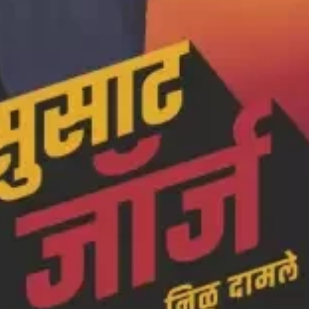
चीन भेटीतील भाषणे - रवींद्रनाथ टागोर
(अनुवाद सानिया कर्णिक )