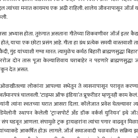
28 Jul 2026
ंबद्दल त्यांच्या मनात कायमच एक अढी राहिली. शालेय जीवनापासून जॉर्ज य
कली.
लेख
प्रधानांच्याच काय
पंतप्रधानांच्या राजीनाम्यानेही
असा अभ्यास होता. तुरुंगात असताना गीतेच्या शिकवणीवर जॉर्ज इतर कैद्य
प्रश्न सुटणार नाही, पण...
स्नेहलता जाधव
्व होतं, याचा एक छोटा प्रसंग आहे. गीता हा ग्रंथ प्रत्येक समयी वास्तवाशी त
23 Jul 2026
ी, गुंड यांच्याशी गप्पा मारत. त्यामुळेच कर्मठ बिहारी ब्राह्मणसुद्धा बिहार
EDITORIAL
 दररोज दोन तास पूजा केल्याशिवाय घराबाहेर न पडणारे ब्राह्मणसुद्धा ज
Will Sonam
Wangchuk's Hunger
झोकून देत असत.
Strike Make a
Editor
Difference?
20 Jul 2026
ना, ओळखीतल्या लोकांना आपल्या सभेतून ते व्यसनापासून परावृत्त करण्
 वर्तमानपत्रं चालवली. ‘टाइम्स ऑफ इंडिया’त प्रूफरीडर म्हणूनही काम केलं
ांनी त्यांना स्वतःच्या घरात आसरा दिला. कॉलेजात प्रवेश घेतल्यावर त्य
िमेलोनी स्थापन केलेली ‘ट्रान्सपोर्ट अँड डॉक वर्कर्स युनियन’ इथे जॉर
्फे संप घडवून आणला. संपामुळे ट्रक ड्रायव्हरांना त्यांचा पगार वाढवून मिळ
ज यांच्याकडे आकर्षित होऊ लागले. जॉर्ज समाजवादी चळवळीत सक्रिय झा
व्यक्तिवेध
व्यक्तिवेध