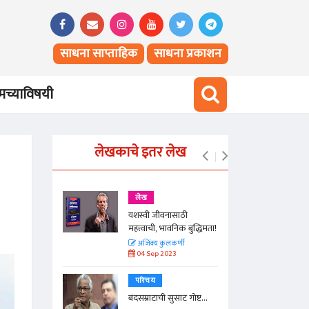
साधना साप्ताहिक
साधना प्रकाशन
च्याविषयी
लेखकाचे इतर लेख
लेख
ुलगी!
यशस्वी जीवनासाठी
महत्त्वाची, भावनिक बुद्धिमता!
ी
अजिंक्य कुलकर्णी
04 Sep 2023
परिचय
ाचा नकाशा
बंदसम्राटाची सुसाट गोष्ट...