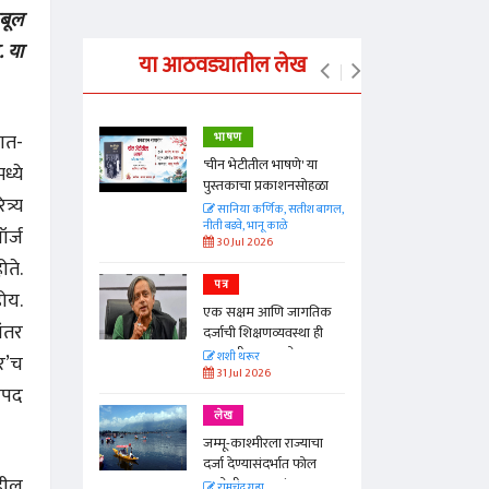
कबूल
. या
या आठवड्यातील लेख
पात-
भाषण
्ताकार
'चीन भेटीतील भाषणे' या
ध्ये
पुस्तकाचा प्रकाशनसोहळा
्र्य
त
सानिया कर्णिक, सतीश बागल,
नीती बडवे, भानू काळे
र्ज
30 Jul 2026
ते.
पत्र
न्मान जपणारी
होय.
एक सक्षम आणि जागतिक
्पिस
ंतर
दर्जाची शिक्षणव्यवस्था ही
आणि मान्यवर
काळाची गरज आहे
शशी थरूर
र’च
31 Jul 2026
ानपद
लेख
जम्मू-काश्मीरला राज्याचा
दर्जा देण्यासंदर्भात फोल
डील
ठरलेली आश्वासनं
रामचंद्र गुहा