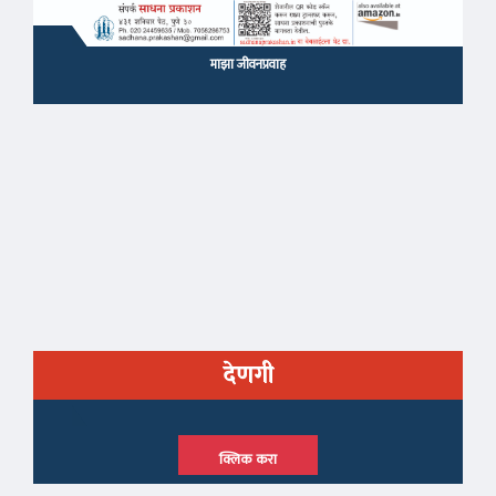
माझा जीवनप्रवाह
देणगी
क्लिक करा