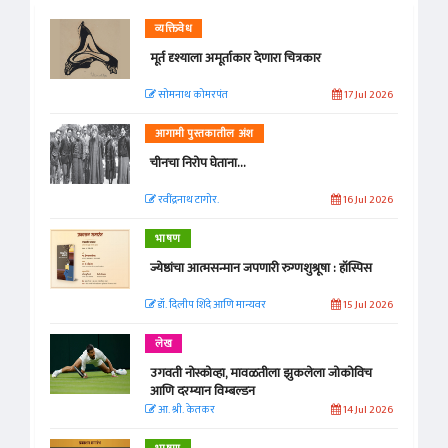
व्यक्तिवेध
मूर्त दृश्याला अमूर्ताकार देणारा चित्रकार
सोमनाथ कोमरपंत
17 Jul 2026
आगामी पुस्तकातील अंश
चीनचा निरोप घेताना...
रवींद्रनाथ टागोर.
16 Jul 2026
भाषण
ज्येष्ठांचा आत्मसन्मान जपणारी रुग्णशुश्रूषा : हॉस्पिस
डॉ. दिलीप शिंदे आणि मान्यवर
15 Jul 2026
लेख
उगवती नोस्कोव्हा, मावळतीला झुकलेला जोकोविच
आणि दरम्यान विम्बल्डन
आ. श्री. केतकर
14 Jul 2026