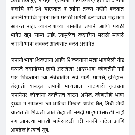
ceremony), 'हायकू' (जपानी काव्यप्रकार) इत्यादी जपानी
कलांचे वर्ग इथे चालतात व त्यांना तरुण गर्दीही करतात.
जपानी भाषेची तुलना मला मराठी भाषेशी करण्याचा मोह मला
आवरत नाही. व्याकरणाच्या बाबतीत जपानी आणि मराठी
भाषेत खूप साम्य आहे. त्यामुळेच कदाचित मराठी माणसे
जपानी भाषा लवकर आत्मसात करत असावेत.
जपानी भाषा शिकताना आणि शिकवताना मला भावलेली गोष्ट
म्हणजे जपानींच्या ठायी असलेला 'आदरभाव'. कोणतीही नवी
गोष्ट शिकताना त्या संबंधातील सर्व गोष्टी, माणसे, इतिहास,
संस्कृती याबद्दल जपानी माणसाला वाटणारी कृतज्ञता
जपानेतर लोकांना क्वचितच वाटत असेल. कोणतीही भाषा
दुय्यम न समजता त्या भाषेचा निखळ आनंद घेत, तिची गोडी
चाखत ती शिकली जाते तेव्हा ती अगदी मातृभाषेसारखी नाही
पण आपल्या मावशी भाषेसारखी तरी नक्की वाटेल आणि
आवडेल हे त्यांचं सूत्र.