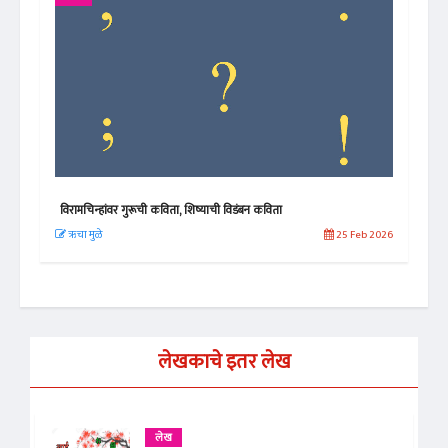
विरामचिन्हांवर गुरूची कविता, शिष्याची विडंबन कविता
राजक
 2025
ऋचा मुळे
25 Feb 2026
ग. प
लेखकाचे इतर लेख
लेख