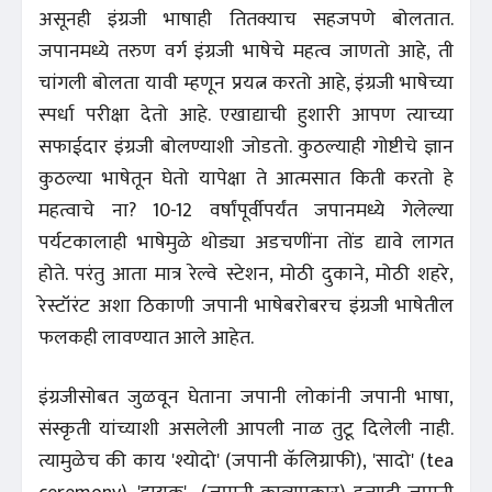
असूनही इंग्रजी भाषाही तितक्याच सहजपणे बोलतात.
जपानमध्ये तरुण वर्ग इंग्रजी भाषेचे महत्व जाणतो आहे, ती
चांगली बोलता यावी म्हणून प्रयत्न करतो आहे, इंग्रजी भाषेच्या
स्पर्धा परीक्षा देतो आहे. एखाद्याची हुशारी आपण त्याच्या
सफाईदार इंग्रजी बोलण्याशी जोडतो. कुठल्याही गोष्टीचे ज्ञान
कुठल्या भाषेतून घेतो यापेक्षा ते आत्मसात किती करतो हे
महत्वाचे ना? 10-12 वर्षांपूर्वीपर्यंत जपानमध्ये गेलेल्या
पर्यटकालाही भाषेमुळे थोड्या अडचणींना तोंड द्यावे लागत
होते. परंतु आता मात्र रेल्वे स्टेशन, मोठी दुकाने, मोठी शहरे,
रेस्टॉरंट अशा ठिकाणी जपानी भाषेबरोबरच इंग्रजी भाषेतील
फलकही लावण्यात आले आहेत.
इंग्रजीसोबत जुळवून घेताना जपानी लोकांनी जपानी भाषा,
संस्कृती यांच्याशी असलेली आपली नाळ तुटू दिलेली नाही.
त्यामुळेच की काय 'श्योदो' (जपानी कॅलिग्राफी), 'सादो' (tea