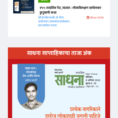
भाषण
१५५ सदाशिव पेठ, सातारा : लोकविलक्षण दाभोलकर
कुटुंबाची कथा
ज्ञानदेव म्हस्के, डॉ. शैला
08 Jul 2026
दाभोलकर, दत्तप्रसाद दाभोळकर,
दत्ता दामोदर नायक
साधना साप्ताहिकाचा ताजा अंक