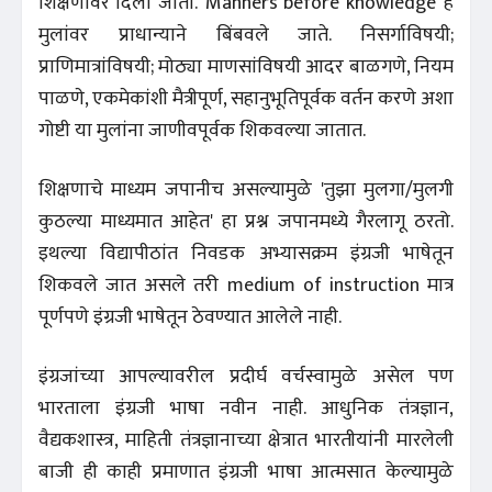
शिक्षणावर दिला जातो. 'Manners before knowledge' हे
मुलांवर प्राधान्याने बिंबवले जाते. निसर्गाविषयी;
प्राणिमात्रांविषयी; मोठ्या माणसांविषयी आदर बाळगणे, नियम
पाळणे, एकमेकांशी मैत्रीपूर्ण, सहानुभूतिपूर्वक वर्तन करणे अशा
गोष्टी या मुलांना जाणीवपूर्वक शिकवल्या जातात.
शिक्षणाचे माध्यम जपानीच असल्यामुळे 'तुझा मुलगा/मुलगी
कुठल्या माध्यमात आहेत' हा प्रश्न जपानमध्ये गैरलागू ठरतो.
इथल्या विद्यापीठांत निवडक अभ्यासक्रम इंग्रजी भाषेतून
शिकवले जात असले तरी medium of instruction मात्र
पूर्णपणे इंग्रजी भाषेतून ठेवण्यात आलेले नाही.
इंग्रजांच्या आपल्यावरील प्रदीर्घ वर्चस्वामुळे असेल पण
भारताला इंग्रजी भाषा नवीन नाही. आधुनिक तंत्रज्ञान,
वैद्यकशास्त्र, माहिती तंत्रज्ञानाच्या क्षेत्रात भारतीयांनी मारलेली
बाजी ही काही प्रमाणात इंग्रजी भाषा आत्मसात केल्यामुळे