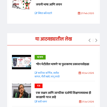
जपानी भाषा आणि जपान
स्मिता बर्वे-घाटगे
21 Feb 2020
या आठवड्यातील लेख
भाषण
'चीन भेटीतील भाषणे' या पुस्तकाचा प्रकाशनसोहळा
सानिया कर्णिक, सतीश
30 Jul 2026
बागल, नीती बडवे, भानू काळे
पत्र
एक सक्षम आणि जागतिक दर्जाची शिक्षणव्यवस्था ही
काळाची गरज आहे
शशी थरूर
31 Jul 2026