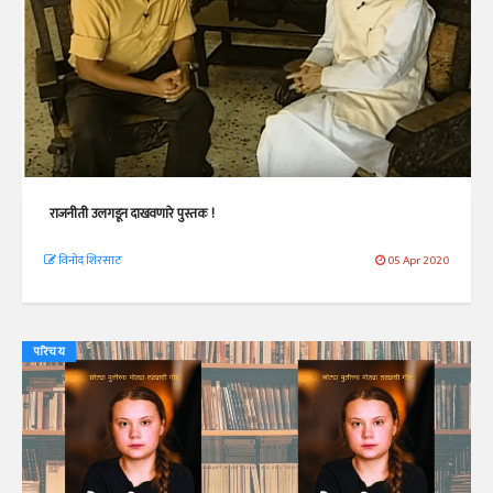
राजनीती उलगडून दाखवणारे पुस्तक !
विनोद शिरसाठ
05 Apr 2020
परिचय