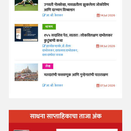
उगवती नोस्कोव्हा, मावळतीला झुकलेला जोकोविच
आणि दरम्यान विम्बल्डन
आ. श्री. केतकर
14 Jul 2026
भाषण
१५५ सदाशिव पेठ, सातारा : लोकविलक्षण दाभोलकर
कुटुंबाची कथा
ज्ञानदेव म्हस्के, डॉ. शैला
08 Jul 2026
दाभोलकर, दत्तप्रसाद दाभोळकर,
दत्ता दामोदर नायक
लेख
मतदारांची फसवणूक आणि गुन्हेगारांची पाठराखण
आ. श्री. केतकर
07 Jul 2026
साधना साप्ताहिकाचा ताजा अंक