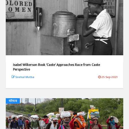
Isabel Wilkerson Book 'Caste' Approaches Race from Caste
Perspective
Snehal Mutha
25 Sep 2021
परिचय