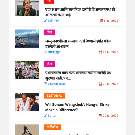
पत्र
एक सक्षम आणि जागतिक दर्जाची शिक्षणव्यवस्था ही
काळाची गरज आहे
शशी थरूर
31 Jul 2026
लेख
जम्मू-काश्मीरला राज्याचा दर्जा देण्यासंदर्भात फोल
ठरलेली आश्वासनं
रामचंद्र गुहा
28 Jul 2026
लेख
प्रधानांच्याच काय पंतप्रधानांच्या राजीनाम्यानेही प्रश्न
सुटणार नाही, पण...
स्नेहलता जाधव
23 Jul 2026
EDITORIAL
Will Sonam Wangchuk's Hunger Strike
Make a Difference?
Editor
20 Jul 2026
व्यक्तिवेध