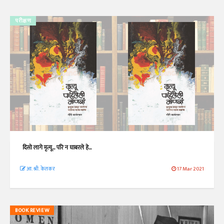
परीक्षण
दिसो लागे मृत्यू... परि न घाबरले हे...
आ. श्री. केतकर
17 Mar 2021
BOOK REVIEW