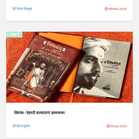
केदार देशमुख
09 Nov 2020
परीक्षण
शिवगंध : मेहनती कलावंताचं आत्मकथन
चैतन्य डुम्बरे
05 Jan 2021