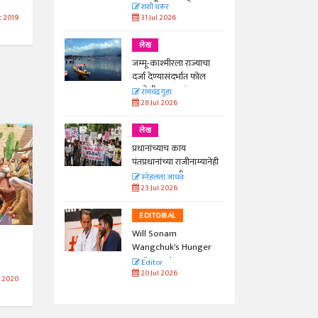
काळाची गरज आहे
शशी थरूर
31 Jul 2026
 2019
लेख
जम्मू-काश्मीरला राज्याचा
दर्जा देण्यासंदर्भात फोल
ठरलेली आश्वासनं
रामचंद्र गुहा
28 Jul 2026
लेख
प्रधानांच्याच काय
पंतप्रधानांच्या राजीनाम्यानेही
प्रश्न सुटणार नाही, पण...
स्नेहलता जाधव
23 Jul 2026
EDITORIAL
Will Sonam
Wangchuk's Hunger
Strike Make a
Editor
Difference?
20 Jul 2026
 2020