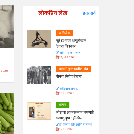
लोकप्रिय लेख
इतर सर्व
व्यक्तिवेध
्ताकार
मूर्त दृश्याला अमूर्ताकार
देणारा चित्रकार
त
सोमनाथ कोमरपंत
17 Jul 2026
तील अंश
आगामी पुस्तकातील अंश
l 2020
ा...
चीनचा निरोप घेताना...
रवींद्रनाथ टागोर.
16 Jul 2026
भाषण
न्मान जपणारी
ज्येष्ठांचा आत्मसन्मान जपणारी
्पिस
रुग्णशुश्रूषा : हॉस्पिस
आणि मान्यवर
डॉ. दिलीप शिंदे आणि मान्यवर
15 Jul 2026