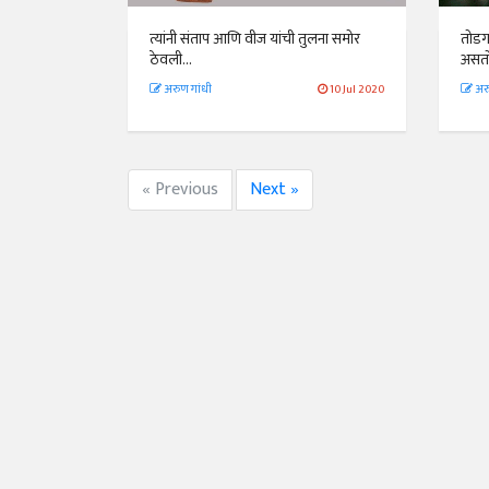
त्यांनी संताप आणि वीज यांची तुलना समोर
तोडगा
ठेवली...
असतो
अरुण गांधी
10 Jul 2020
अरु
« Previous
Next »
अंक 