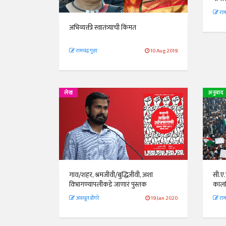
रामच
अभिव्यक्ती स्वातंत्र्याची किंमत
रामचंद्र गुहा
10 Aug 2019
लेख
अनुवाद
सी.ए
गाव/शहर, श्रमजीवी/बुद्धिजीवी, अशा
कालव
विभागण्यांपलीकडे जाणारं पुस्तक
रामच
अवधूत डोंगरे
19 Jan 2020