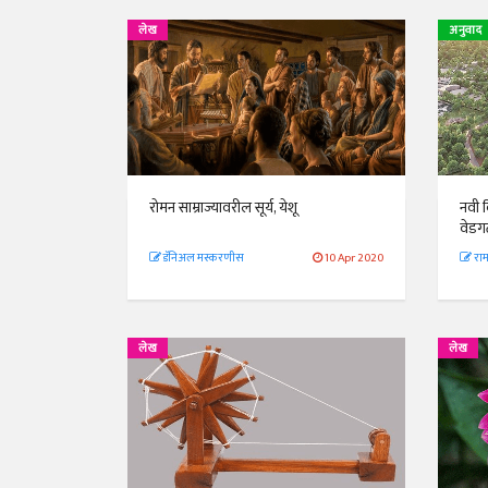
लेख
अनुवाद
रोमन साम्राज्यावरील सूर्य, येशू
नवी द
वेडग
डॅनिअल मस्करणीस
10 Apr 2020
रामच
लेख
लेख