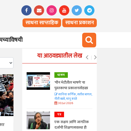
साधना साप्ताहिक
साधना प्रकाशन
च्याविषयी
या आठवड्यातील लेख
भाषण
्ताकार
'चीन भेटीतील भाषणे' या
पुस्तकाचा प्रकाशनसोहळा
त
सानिया कर्णिक, सतीश बागल,
नीती बडवे, भानू काळे
30 Jul 2026
पत्र
न्मान जपणारी
एक सक्षम आणि जागतिक
्पिस
कार
दर्जाची शिक्षणव्यवस्था ही
आणि मान्यवर