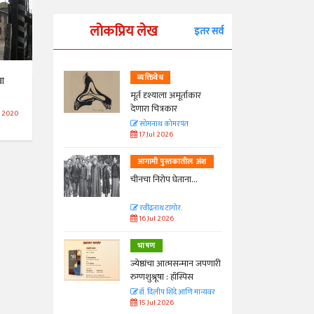
लोकप्रिय लेख
इतर सर्व
व्यक्तिवेध
वा
्ताकार
मूर्त दृश्याला अमूर्ताकार
देणारा चित्रकार
 2020
त
सोमनाथ कोमरपंत
17 Jul 2026
तील अंश
आगामी पुस्तकातील अंश
ा...
चीनचा निरोप घेताना...
रवींद्रनाथ टागोर.
16 Jul 2026
भाषण
न्मान जपणारी
ज्येष्ठांचा आत्मसन्मान जपणारी
्पिस
रुग्णशुश्रूषा : हॉस्पिस
आणि मान्यवर
डॉ. दिलीप शिंदे आणि मान्यवर
15 Jul 2026