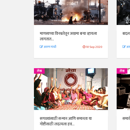
माणसाच्या विनम्रतेतून जखमा बऱ्या व्हायला
बदल 
लागतात...
अरुण गांधी
18 Sep 2020
अरु
लेख
लेख
सगळ्यांसाठी सन्मान आणि समानता या
समार
गोष्टींसाठी लढायला हवं...