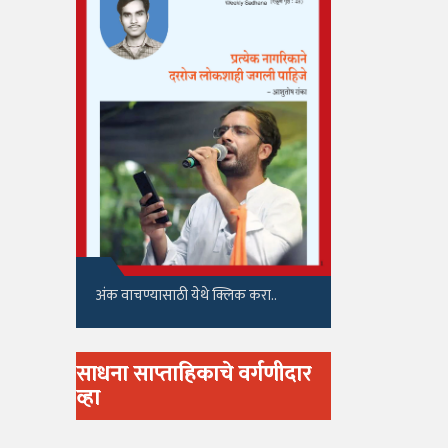
अंक वाचण्यासाठी येथे क्लिक करा..
साधना साप्ताहिकाचे वर्गणीदार
व्हा