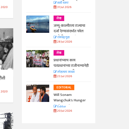
काळाची गरज आहे
शशी थरूर
31 Jul 2026
 2020
लेख
जम्मू-काश्मीरला राज्याचा
दर्जा देण्यासंदर्भात फोल
ठरलेली आश्वासनं
रामचंद्र गुहा
28 Jul 2026
लेख
प्रधानांच्याच काय
पंतप्रधानांच्या राजीनाम्यानेही
प्रश्न सुटणार नाही, पण...
स्नेहलता जाधव
23 Jul 2026
हीशी
EDITORIAL
 2020
Will Sonam
Wangchuk's Hunger
Strike Make a
Editor
Difference?
20 Jul 2026