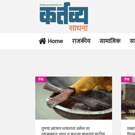
Home
राजकीय
सामाजिक
सा
लेख
लेख
तुमचा अहंकार धगधगता असेल तर
छळाच
दुसऱ्याबद्दल आदर व करुणा बाळगणं कठीण
विनय