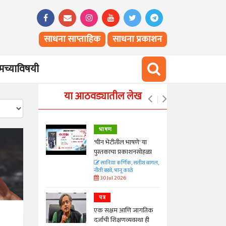
साधना साप्ताहिक
साधना प्रकाशन
च्याविषयी
या आठवड्यातील लेख
भाषण
्ताकार
'चीन भेटीतील भाषणे' या
पुस्तकाचा प्रकाशनसोहळा
त
सानिया कर्णिक, सतीश बागल,
नीती बडवे, भानू काळे
30 Jul 2026
पत्र
न्मान जपणारी
एक सक्षम आणि जागतिक
्पिस
दर्जाची शिक्षणव्यवस्था ही
आणि मान्यवर