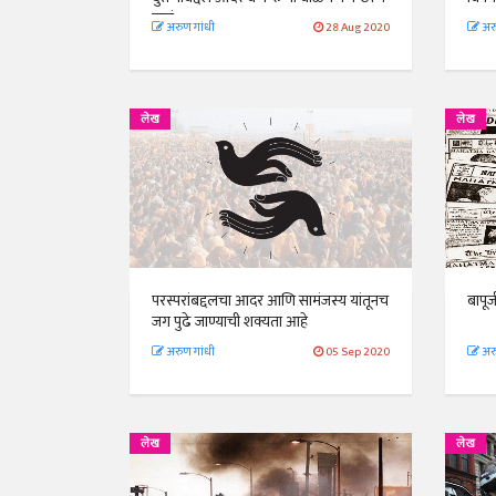
जातं...
अरुण गांधी
28 Aug 2020
अरु
लेख
लेख
परस्परांबद्दलचा आदर आणि सामंजस्य यांतूनच
बापू
जग पुढे जाण्याची शक्यता आहे
अरुण गांधी
05 Sep 2020
अरु
लेख
लेख