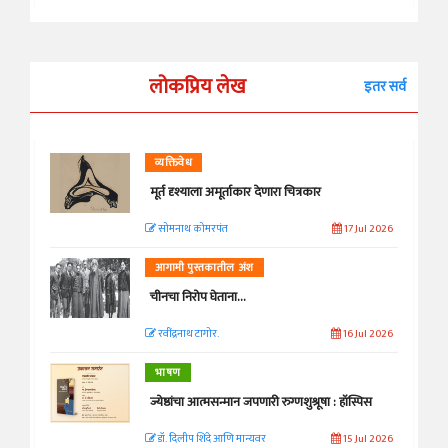
लोकप्रिय लेख
इतर सर्व
व्यक्तिवेध
मूर्त दृश्याला अमूर्ताकार देणारा चित्रकार
सोमनाथ कोमरपंत
17 Jul 2026
आगामी पुस्तकातील अंश
चीनचा निरोप घेताना...
रवींद्रनाथ टागोर.
16 Jul 2026
भाषण
ज्येष्ठांचा आत्मसन्मान जपणारी रुग्णशुश्रूषा : हॉस्पिस
डॉ. दिलीप शिंदे आणि मान्यवर
15 Jul 2026