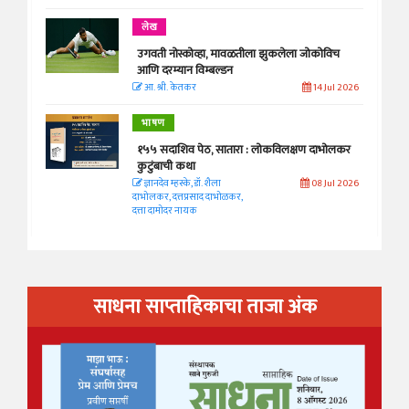
लेख
उगवती नोस्कोव्हा, मावळतीला झुकलेला जोकोविच
आणि दरम्यान विम्बल्डन
आ. श्री. केतकर
14 Jul 2026
भाषण
१५५ सदाशिव पेठ, सातारा : लोकविलक्षण दाभोलकर
कुटुंबाची कथा
ज्ञानदेव म्हस्के, डॉ. शैला
08 Jul 2026
दाभोलकर, दत्तप्रसाद दाभोळकर,
दत्ता दामोदर नायक
साधना साप्ताहिकाचा ताजा अंक