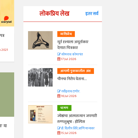
लोकप्रिय लेख
इतर सर्व
व्यक्तिवेध
त्र
्ताकार
मूर्त दृश्याला अमूर्ताकार
देणारा चित्रकार
 2021
त
सोमनाथ कोमरपंत
17 Jul 2026
तील अंश
आगामी पुस्तकातील अंश
ा...
चीनचा निरोप घेताना...
रवींद्रनाथ टागोर.
16 Jul 2026
भाषण
न्मान जपणारी
ज्येष्ठांचा आत्मसन्मान जपणारी
्पिस
रुग्णशुश्रूषा : हॉस्पिस
' या
आणि मान्यवर
डॉ. दिलीप शिंदे आणि मान्यवर
15 Jul 2026