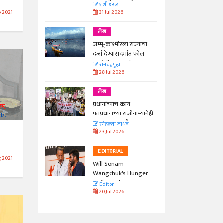
काळाची गरज आहे
शशी थरूर
31 Jul 2026
b 2021
लेख
जम्मू-काश्मीरला राज्याचा
दर्जा देण्यासंदर्भात फोल
ठरलेली आश्वासनं
रामचंद्र गुहा
28 Jul 2026
लेख
प्रधानांच्याच काय
पंतप्रधानांच्या राजीनाम्यानेही
प्रश्न सुटणार नाही, पण...
स्नेहलता जाधव
23 Jul 2026
EDITORIAL
 2021
Will Sonam
Wangchuk's Hunger
Strike Make a
Editor
Difference?
20 Jul 2026