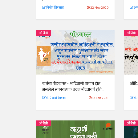
विनोद शिरसाठ
22 Nov 2020
अब्
ऑडिओ
ऑडिओ
कर्तव्य पॉडकास्ट - आदिवासी भागात होत
ऑडिओ 
असलेले सकारात्मक बदल नोंदवायचे होते...
डॉ. ऐश्वर्या रेवडकर
12 Feb 2021
डॉ. 
ऑडिओ
ऑडिओ