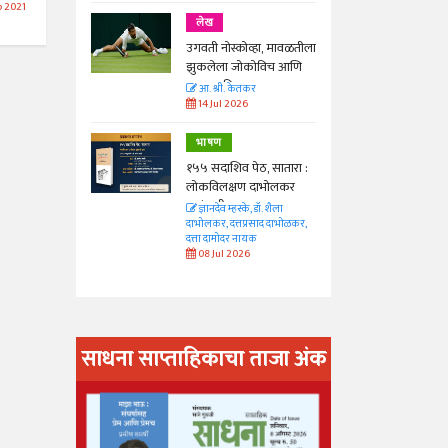
 2021
लेख
ा, मावळतीला
उगवती नोस्कोव्हा, मावळतीला
विच आणि
झुकलेला जोकोविच आणि
दरम्यान विम्बल्डन
आ. श्री. केतकर
14 Jul 2026
भाषण
 सातारा :
१५५ सदाशिव पेठ, सातारा :
भोलकर
लोकविलक्षण दाभोलकर
कुटुंबाची कथा
. शैला
ज्ञानदेव म्हस्के, डॉ. शैला
द दाभोळकर,
दाभोलकर, दत्तप्रसाद दाभोळकर,
दत्ता दामोदर नायक
08 Jul 2026
साधना साप्ताहिकाचा ताजा अंक
अंक वाचण्या