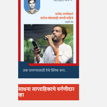
अंक वाचण्यासाठी येथे क्लिक करा..
साधना साप्ताहिकाचे वर्गणीदार
व्हा