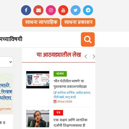
साधना साप्ताहिक
साधना प्रकाशन
च्याविषयी
या आठवड्यातील लेख
भाषण
्ताकार
'चीन भेटीतील भाषणे' या
पुस्तकाचा प्रकाशनसोहळा
त
सानिया कर्णिक, सतीश बागल,
नीती बडवे, भानू काळे
30 Jul 2026
पत्र
न्मान जपणारी
एक सक्षम आणि जागतिक
्पिस
पक व
दर्जाची शिक्षणव्यवस्था ही
आणि मान्यवर