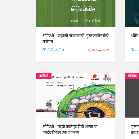
ऑडिओ- 'कहाणी पाचगावची' पुस्तकाविषयीचे
ऑडिओ
मनोगत
मिलिंद बोकील
02 Sep 2021
सान
ऑडिओ
ऑडिओ
ऑडिओ - माझी काटेमुंढरीची शाळा या
गुला
कादंबरीतील एक प्रकरण
प्रक