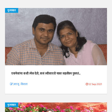
मुलाखत
एकमेकांना कशी स्पेस देतो, कसं स्वीकारतो यावर सहजीवन फुलतं...
आरजू - विशाल
12 Sep 2021
मुलाखत