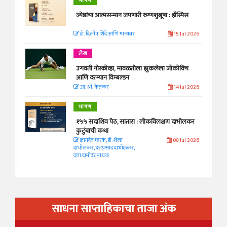
भाषण
ज्येष्ठांचा आत्मसन्मान जपणारी रुग्णशुश्रूषा : हॉस्पिस
डॉ. दिलीप शिंदे आणि मान्यवर
15 Jul 2026
लेख
उगवती नोस्कोव्हा, मावळतीला झुकलेला जोकोविच
आणि दरम्यान विम्बल्डन
आ. श्री. केतकर
14 Jul 2026
भाषण
१५५ सदाशिव पेठ, सातारा : लोकविलक्षण दाभोलकर
कुटुंबाची कथा
ज्ञानदेव म्हस्के, डॉ. शैला
08 Jul 2026
दाभोलकर, दत्तप्रसाद दाभोळकर,
दत्ता दामोदर नायक
साधना साप्ताहिकाचा ताजा अंक