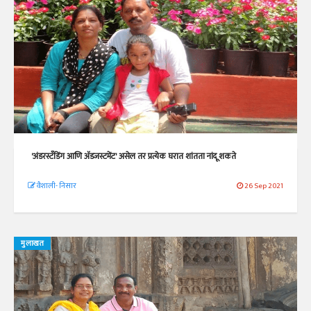
'अंडरस्टँडिंग आणि ॲडजस्टमेंट' असेल तर प्रत्येक घरात शांतता नांदू शकते
वैशाली- निसार
26 Sep 2021
मुलाखत