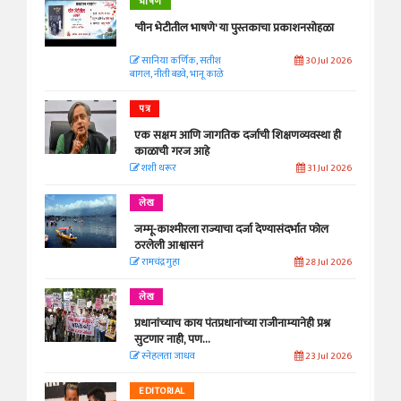
भाषण
'चीन भेटीतील भाषणे' या पुस्तकाचा प्रकाशनसोहळा
सानिया कर्णिक, सतीश
30 Jul 2026
बागल, नीती बडवे, भानू काळे
पत्र
एक सक्षम आणि जागतिक दर्जाची शिक्षणव्यवस्था ही
काळाची गरज आहे
शशी थरूर
31 Jul 2026
लेख
जम्मू-काश्मीरला राज्याचा दर्जा देण्यासंदर्भात फोल
ठरलेली आश्वासनं
रामचंद्र गुहा
28 Jul 2026
लेख
प्रधानांच्याच काय पंतप्रधानांच्या राजीनाम्यानेही प्रश्न
सुटणार नाही, पण...
स्नेहलता जाधव
23 Jul 2026
EDITORIAL