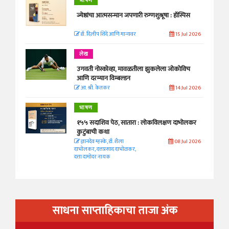
भाषण
ज्येष्ठांचा आत्मसन्मान जपणारी रुग्णशुश्रूषा : हॉस्पिस
डॉ. दिलीप शिंदे आणि मान्यवर
15 Jul 2026
लेख
उगवती नोस्कोव्हा, मावळतीला झुकलेला जोकोविच
आणि दरम्यान विम्बल्डन
आ. श्री. केतकर
14 Jul 2026
भाषण
१५५ सदाशिव पेठ, सातारा : लोकविलक्षण दाभोलकर
कुटुंबाची कथा
ज्ञानदेव म्हस्के, डॉ. शैला
08 Jul 2026
दाभोलकर, दत्तप्रसाद दाभोळकर,
दत्ता दामोदर नायक
साधना साप्ताहिकाचा ताजा अंक