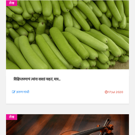
लेख
विक्षिप्तपणाचं त्यांना वावडं नव्हतं, मात्र...
अरुण गांधी
17 Jul 2020
लेख