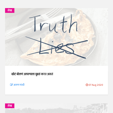
लेख
खोटं बोलणं आपल्याला दुबळं करत असतं
अरुण गांधी
07 Aug 2020
लेख