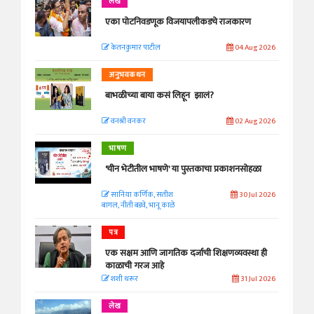
लेख
एका पोटनिवडणूक विजयापलीकडचे राजकारण
केतनकुमार पाटील
04 Aug 2026
अनुभवकथन
बाभळीच्या बाया कसं लिहून झालं?
वनश्री वनकर
02 Aug 2026
भाषण
'चीन भेटीतील भाषणे' या पुस्तकाचा प्रकाशनसोहळा
सानिया कर्णिक, सतीश
30 Jul 2026
बागल, नीती बडवे, भानू काळे
पत्र
एक सक्षम आणि जागतिक दर्जाची शिक्षणव्यवस्था ही
काळाची गरज आहे
शशी थरूर
31 Jul 2026
लेख