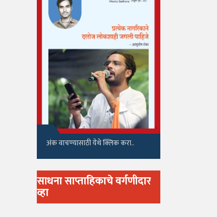
अंक वाचण्यासाठी येथे क्लिक करा..
साधना साप्ताहिकाचे वर्गणीदार
व्हा