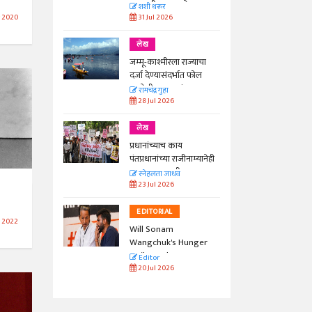
काळाची गरज आहे
शशी थरूर
31 Jul 2026
 2020
लेख
जम्मू-काश्मीरला राज्याचा
दर्जा देण्यासंदर्भात फोल
ठरलेली आश्वासनं
रामचंद्र गुहा
28 Jul 2026
लेख
प्रधानांच्याच काय
पंतप्रधानांच्या राजीनाम्यानेही
प्रश्न सुटणार नाही, पण...
स्नेहलता जाधव
23 Jul 2026
EDITORIAL
n 2022
Will Sonam
Wangchuk's Hunger
Strike Make a
Editor
Difference?
20 Jul 2026