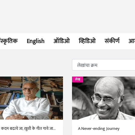
ंस्कृतिक
English
ऑडिओ
व्हिडिओ
संकीर्ण
आम
भाषण
व्यक्तिवेध
लेख
'चीन भेटीतील भाषणे' या
मूर्त दृश्याला अमूर
पुस्तकाचा प्रकाशनसोहळा
देणारा चित्रकार
सानिया कर्णिक, सतीश बागल,
सोमनाथ कोमरपं
नीती बडवे, भानू काळे
17 Jul 2026
30 Jul 2026
भाषण
पत्र
ज्येष्ठांचा आत्मस
एक सक्षम आणि जागतिक
रुग्णशुश्रूषा : हॉस
कदम बढाये जा, ख़ुशी के गीत गाये जा...
A Never-ending Journey
दर्जाची शिक्षणव्यवस्था ही
डॉ. दिलीप शिंदे 