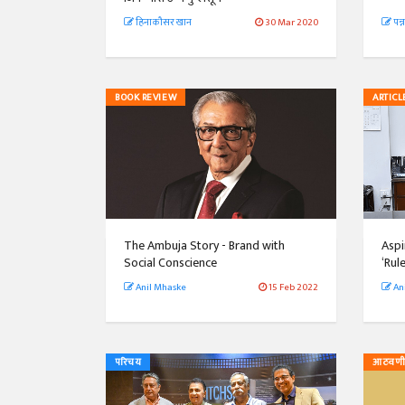
हिनाकौसर खान
30 Mar 2020
पन्
BOOK REVIEW
ARTICL
The Ambuja Story - Brand with
Aspi
Social Conscience
‘Rul
Anil Mhaske
15 Feb 2022
An
परिचय
आठवण