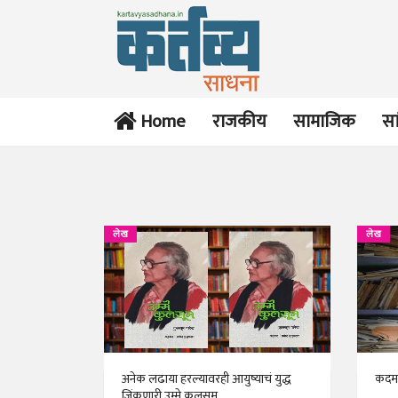
Home
राजकीय
सामाजिक
सा
लेख
लेख
अनेक लढाया हरल्यावरही आयुष्याचं युद्ध
कदम 
जिंकणारी उम्मे कुलसूम