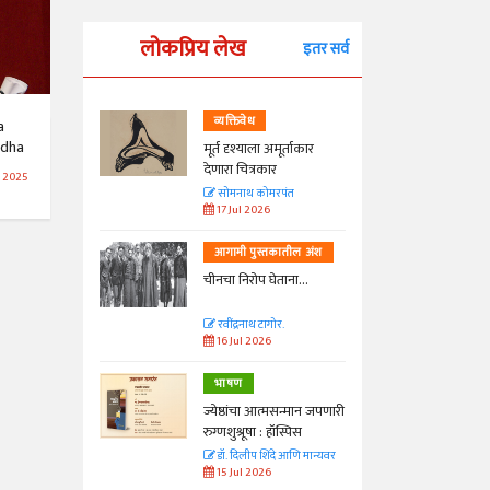
लोकप्रिय लेख
इतर सर्व
व्यक्तिवेध
a
ddha
्ताकार
मूर्त दृश्याला अमूर्ताकार
देणारा चित्रकार
 2025
त
सोमनाथ कोमरपंत
17 Jul 2026
तील अंश
आगामी पुस्तकातील अंश
ा...
चीनचा निरोप घेताना...
रवींद्रनाथ टागोर.
16 Jul 2026
भाषण
न्मान जपणारी
ज्येष्ठांचा आत्मसन्मान जपणारी
्पिस
रुग्णशुश्रूषा : हॉस्पिस
आणि मान्यवर
डॉ. दिलीप शिंदे आणि मान्यवर
15 Jul 2026