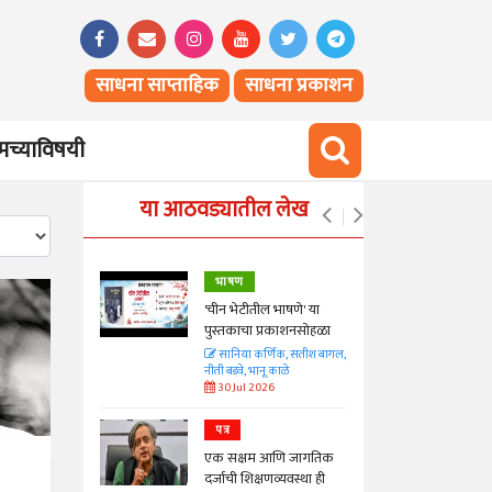
साधना साप्ताहिक
साधना प्रकाशन
च्याविषयी
या आठवड्यातील लेख
भाषण
्ताकार
'चीन भेटीतील भाषणे' या
पुस्तकाचा प्रकाशनसोहळा
त
सानिया कर्णिक, सतीश बागल,
नीती बडवे, भानू काळे
30 Jul 2026
पत्र
न्मान जपणारी
एक सक्षम आणि जागतिक
्पिस
दर्जाची शिक्षणव्यवस्था ही
आणि मान्यवर