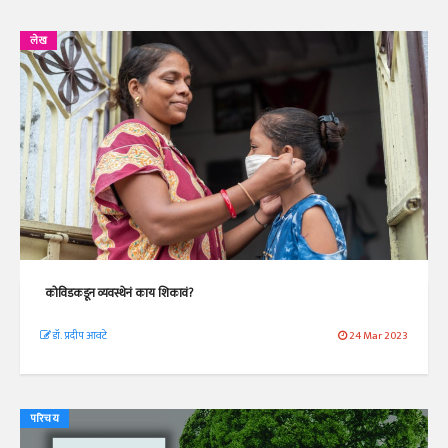
लेख
कोविडकडून व्यवस्थेनं काय शिकावं?
डॉ. प्रदीप आवटे
24 Mar 2023
परिचय