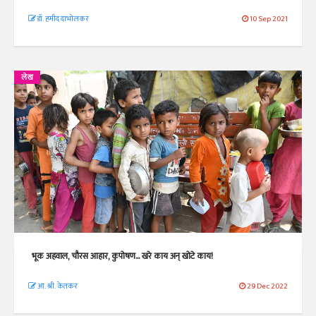
डॉ. हमीद दाभोलकर
10 Sep 2021
लेख
भूक अहवाल, चौरस आहार, कुपोषण... खरे काय अन् खोटे काय!
आ. श्री. केतकर
29 Dec 2022