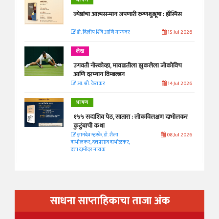
भाषण
ज्येष्ठांचा आत्मसन्मान जपणारी रुग्णशुश्रूषा : हॉस्पिस
डॉ. दिलीप शिंदे आणि मान्यवर
15 Jul 2026
लेख
उगवती नोस्कोव्हा, मावळतीला झुकलेला जोकोविच
आणि दरम्यान विम्बल्डन
आ. श्री. केतकर
14 Jul 2026
भाषण
१५५ सदाशिव पेठ, सातारा : लोकविलक्षण दाभोलकर
कुटुंबाची कथा
ज्ञानदेव म्हस्के, डॉ. शैला
08 Jul 2026
दाभोलकर, दत्तप्रसाद दाभोळकर,
दत्ता दामोदर नायक
साधना साप्ताहिकाचा ताजा अंक