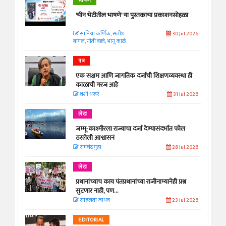
भाषण
'चीन भेटीतील भाषणे' या पुस्तकाचा प्रकाशनसोहळा
सानिया कर्णिक, सतीश
30 Jul 2026
बागल, नीती बडवे, भानू काळे
पत्र
एक सक्षम आणि जागतिक दर्जाची शिक्षणव्यवस्था ही
काळाची गरज आहे
शशी थरूर
31 Jul 2026
लेख
जम्मू-काश्मीरला राज्याचा दर्जा देण्यासंदर्भात फोल
ठरलेली आश्वासनं
रामचंद्र गुहा
28 Jul 2026
लेख
प्रधानांच्याच काय पंतप्रधानांच्या राजीनाम्यानेही प्रश्न
सुटणार नाही, पण...
स्नेहलता जाधव
23 Jul 2026
EDITORIAL