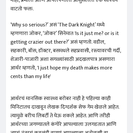
नाही, प्रेमाला आणि आपलेपणाला आसुसलेला एक सेपियन
वाटतो फक्त.
‘Why so serious?’ असं ‘The Dark Knight’ मध्ये
म्हणणारा जोकर, ‘जोकर’ सिनेमात 'Is it just me? or is it
getting crazier out there?’ असं म्हणतो. वडील,
सहकारी, बॉस, डॉक्टर, बसमधले सहप्रवासी, रस्त्यावरची गर्दी,
शेजारी-पाजारी अशा सगळ्यांसाठी अदखलपात्र असणारा
आर्थर म्हणतो, 'I just hope my death makes more
cents than my life'
आर्थरचं मानसिक स्वास्थ्य बरोबर नाही हे पहिल्या काही
मिनिटातच दाखवून लेखक दिग्दर्शक सेफ गेम खेळले आहेत.
त्यामुळे बरीच लिबर्टी ते घेऊ शकले आहेत. आणि तरीही
आर्थरच्या जगण्यातले कंगोरे आपल्याला उलगडतात आणि
त्याचं नंतरचं कुठलंही वागणं आपल्याला अनोळखी वा