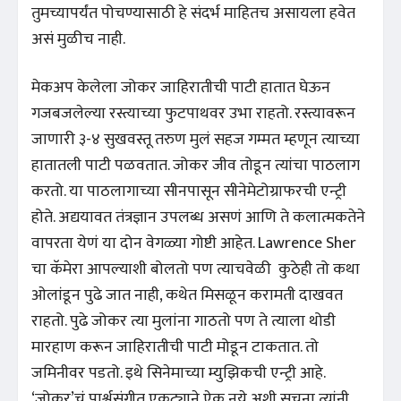
तुमच्यापर्यंत पोचण्यासाठी हे संदर्भ माहितच असायला हवेत
असं मुळीच नाही.
मेकअप केलेला जोकर जाहिरातीची पाटी हातात घेऊन
गजबजलेल्या रस्त्याच्या फुटपाथवर उभा राहतो. रस्त्यावरून
जाणारी ३-४ सुखवस्तू तरुण मुलं सहज गम्मत म्हणून त्याच्या
हातातली पाटी पळवतात. जोकर जीव तोडून त्यांचा पाठलाग
करतो. या पाठलागाच्या सीनपासून सीनेमेटोग्राफरची एन्ट्री
होते. अद्ययावत तंत्रज्ञान उपलब्ध असणं आणि ते कलात्मकतेने
वापरता येणं या दोन वेगळ्या गोष्टी आहेत. Lawrence Sher
चा कॅमेरा आपल्याशी बोलतो पण त्याचवेळी कुठेही तो कथा
ओलांडून पुढे जात नाही, कथेत मिसळून करामती दाखवत
राहतो. पुढे जोकर त्या मुलांना गाठतो पण ते त्याला थोडी
मारहाण करून जाहिरातीची पाटी मोडून टाकतात. तो
जमिनीवर पडतो. इथे सिनेमाच्या म्युझिकची एन्ट्री आहे.
‘जोकर’चं पार्श्वसंगीत एकट्याने ऐकू नये अशी सूचना त्यांनी