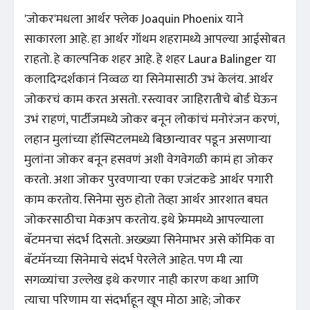
'जोकर'मधला आर्थर फ्लेक Joaquin Phoenix याने
साकारला आहे. हा आर्थर गॉथम शहरामध्ये आपल्या आईसोबत
राहतो. हे काल्पनिक शहर आहे. हे शहर Laura Balinger या
कलादिग्दर्शकानं निव्वळ या सिनेमासाठी उभं केलंय. आर्थर
जोकरचं काम करत असतो. रस्त्यावर जाहिरातीचे बोर्ड घेऊन
उभं राहणं, पार्टीजमध्ये जोकर बनून लोकांचं मनोरंजन करणं,
लहान मुलांच्या हॉस्पिटलमध्ये बिछान्यावर पडून असणाऱ्या
मुलांना जोकर बनून हसवणं अशी वेगवेगळी कामं हा जोकर
करतो. अशा जोकर पुरवणाऱ्या एका एजंटकडे आर्थर पगारी
काम करतोय. सिनेमा सुरु होतो तेव्हा आर्थर आरशात बघत
जोकरसाठीचा मेकअप करतोय. इथे फ्रेममध्ये आपल्याला
बॅटमनचा संदर्भ दिसतो. अख्ख्या सिनेमाभर असे कॉमिक वा
बॅटमॅनच्या सिनेमाचे संदर्भ पेरलेले आहेत. पण मी त्या
सगळ्यांचा उल्लेख इथे करणार नाही कारण कथा आणि
त्याचा परिणाम या संदर्भाहून खूप मोठा आहे; जोकर