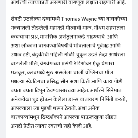
आर्थरची त्याच्याप्रती असणारी वागणूक लक्षात राहणारी आहे.
शेवटी उठलेल्या दंग्यांमध्ये Thomas Wayne च्या बायकोच्या
गळ्यातली तोडलेली महागडी मोत्याची माळ, गॉथम शहरातला
कचऱ्याचा प्रश्न, मानसिक असंतुलनाकडे पाहण्याचे आणि
अशा लोकांना वागवण्याविषयीचे भोवतालाचे पूर्वग्रह आणि
उथळ दृष्टी, बंदुकीची पहिली गोळी चुकून उडते तेव्हा आर्थरला
वाटलेली भीती, वेगवेगळ्या प्रसंगी रेडिओवर ऐकू येणारा
मजकूर, क्लबमध्ये सुरु असलेला चार्ली चॅप्लिनचा मॉल
मधल्या स्केटिंगचा प्रसिद्ध सीन अशा किती आणि काय गोष्टी
बघता बघता टिपून ठेवण्यासारख्या आहेत. आर्थरने सिनेमात
अनेकवेळा धुंद होऊन केलेला डान्स वातावरण निर्मिती करतो,
आपल्याला त्या मूडशी धरून ठेवतो. अशा अनेक
बारकाव्यांमधून दिग्दर्शकाने आपल्या पाऊलखुणा सोडत
अगदी ऐटीत त्यावर स्वतःची सही केली आहे.