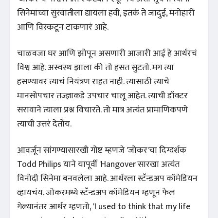
सिनेमाच्या सुरवातीला द्यायला हवी, इतकं ते जादुई, मनोहारी
आणि विस्कटून टाकणारं आहे.
चाळवजा घर आणि झोपून असणारी आजारी आई हे आर्थरचं
विश्व आहे. अस्वस्थ झाला की तो हसत सुटतो. मग त्या
हसण्यावर त्याचं नियंत्रण राहत नाही. त्यासाठी त्याचे
मानसोपचार तज्ज्ञाकडे उपचार चालू आहेत. त्याची डॉक्टर
सरावाने त्याला प्रश्न विचारते. तो मात्र अत्यंत प्रामाणिकपणे
त्याची उत्तरं देतोय.
आवर्जून सांगण्यासारखी गोष्ट म्हणजे 'जोकर'चा दिग्दर्शक
Todd Philips याने यापूर्वी 'Hangover'सारखा अत्यंत
विनोदी सिनेमा बनवलेला आहे. आर्थरला स्टॅन्डअप कॉमेडियन
व्हायचंय. जोकरमध्ये स्टॅन्डअप कॉमेडियन म्हणून फेल
गेल्यानंतर आर्थर म्हणतो, 'I used to think that my life