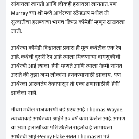
सांगायला लागतो आणि लोकही हसायला लागतात. पण
Murray च्या शो मध्ये आर्थरच्या स्टॅन्डअप मधील तो
सुरवातीचा हसण्याचा भागच ‘क्रिन्ज कॉमेडी’ म्हणून दाखवला
जातो.
आर्थरचा कॉमेडी विश्वातला प्रवास ही मूळ कथेतील एक रेष
आहे. कथेची दुसरी रेष आहे त्याला मिळणाऱ्या वागणुकीची.
आर्थरची आई त्याला 'हॅपी' म्हणते आणि त्याला नेहमी सांगत
असते की तुझा जन्म लोकांना हसवण्यासाठी झालाय. पण
आर्थरला आठवतंय तेव्हापासून तो एका क्षणासाठीही ‘हॅपी’
झालेला नाही.
गॉथम मधील राजकारणी बडं प्रस्थ आहे Thomas Wayne.
त्याच्याकडे आर्थरच्या आईने ३० वर्षं काम केलेलं आहे. आपण
या अशा हलाखीच्या परिस्थितीत राहतोय हे सांगायला
आर्थरची आई-Penny Flake सतत Thomasला पत्रं