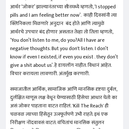
आर्थर ‘जोकर’ झाल्यानंतरच्या सीनमध्ये म्हणतो, ‘I stopped
pills and I am feeling better now’. काही दिवसांनी त्या
क्लिनिकला मिळणारे अनुदान बंद होते आणि त्यामुळे
आर्थरचे उपचार बंद होणार असतात तेव्हा तो तिला म्हणतो,
‘You don’t listen to me, do you?All I have are
negative thoughts. But you don't listen. I don’t
know if even I existed, if even you exist . they don’t
give a shit about us’. हे डायलॉग नाहीत. विधानं आहेत.
विचार करायला लावणारी. अंतर्मुख करणारी.
समाजातील आर्थिक, सामाजिक आणि मानसिक दृष्टया दुर्बल,
दुर्लक्षित माणूस लक्ष वेधून घेण्यासाठी हिंसेचा आधार घेतो का
असं जोकर पाहताना वाटत राहिलं. 'Kill The Reach' ही
चळवळ त्याच्या हिंसेतून उत्स्फूर्तपणे उभी राहते. इथं एक
निरीक्षण नोंदवावसं वाटतं. वंचितांचं मानसिक संतुलन