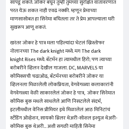
सापडू शकते. जोकर बघून तुम्ही तुमच्या सुरक्षित वातावरणात
परत येऊ शकत नाही एवढं नक्की. म्हणून प्रेमाच्या
माणसासोबत हा सिनेमा बघितला तर ते प्रेम आपल्याला घरी
सुखरूप आणू शकतं.
खरंतर जोकर हे पात्र मला पहिल्यांदा भेटलं ख्रिस्तोफर
नोलानच्या The dark knight मध्ये. मग The dark
knight Rises मध्ये. बॅटमॅन हा त्यामधील हिरो; पण त्याच्या
बरोबरीने व्हिलन देखील गाजला. DC, MARVELS या
कॉमिक्सची चढाओढ, बॅटमॅनच्या बरोबरीने जोकर या
व्हिलनला मिळालेली लोकप्रियता, वेगवेगळ्या कलाकारांनी
वेगवेगळ्या वेळी साकारलेलं जोकर हे पात्र, जोकर सिनेमात
कॉमिक बुक मधले साधलेले आणि निसटलेले संदर्भ,
इटलीमधील वेनिस प्रीमियर इथे मिळालेलं आठ मिनिटांचं
स्टँडिंग ओव्हेशन, सायको थ्रिलर थेअरी-सोशल इश्युज थेअरी-
कॉमिक बुक थेअरी... अशी सगळी माहिती सिनेमा