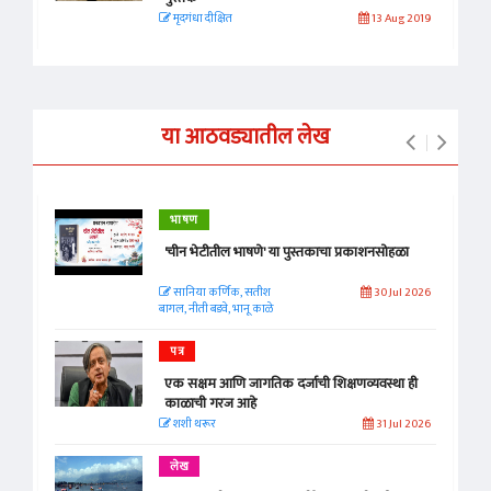
मृदगंधा दीक्षित
13 Aug 2019
या आठवड्यातील लेख
भाषण
'चीन भेटीतील भाषणे' या पुस्तकाचा प्रकाशनसोहळा
सानिया कर्णिक, सतीश
30 Jul 2026
बागल, नीती बडवे, भानू काळे
पत्र
एक सक्षम आणि जागतिक दर्जाची शिक्षणव्यवस्था ही
काळाची गरज आहे
शशी थरूर
31 Jul 2026
लेख