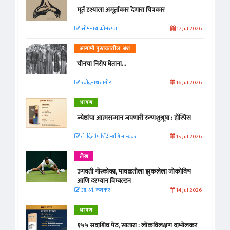
मूर्त दृश्याला अमूर्ताकार देणारा चित्रकार
सोमनाथ कोमरपंत
17 Jul 2026
आगामी पुस्तकातील अंश
चीनचा निरोप घेताना...
रवींद्रनाथ टागोर.
16 Jul 2026
भाषण
ज्येष्ठांचा आत्मसन्मान जपणारी रुग्णशुश्रूषा : हॉस्पिस
डॉ. दिलीप शिंदे आणि मान्यवर
15 Jul 2026
लेख
उगवती नोस्कोव्हा, मावळतीला झुकलेला जोकोविच
आणि दरम्यान विम्बल्डन
आ. श्री. केतकर
14 Jul 2026
भाषण
१५५ सदाशिव पेठ, सातारा : लोकविलक्षण दाभोलकर