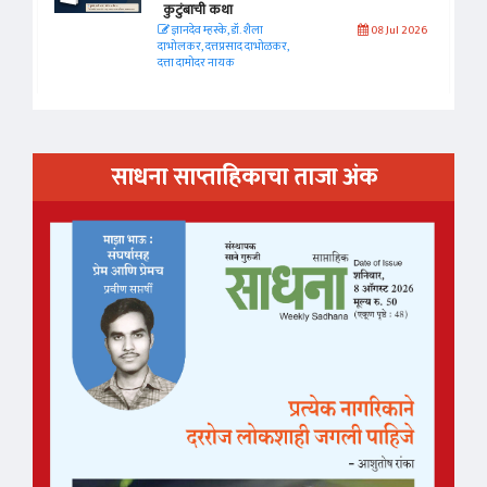
कुटुंबाची कथा
ज्ञानदेव म्हस्के, डॉ. शैला
08 Jul 2026
दाभोलकर, दत्तप्रसाद दाभोळकर,
दत्ता दामोदर नायक
साधना साप्ताहिकाचा ताजा अंक