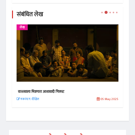
संबंधित लेख
लेख
परी
वास्तवाला भिडणारा आशावादी चित्रपट
Rel
 2019
मकरंद ग. दीक्षित
05 May 2025
सिद