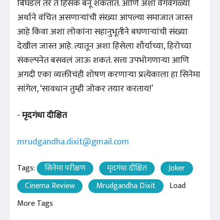
बिघडलं तर ते हिंसक बनू शकतात. आणि अशा वेगवेगळ्या
अर्थाने वंचित असणाऱ्यांची संख्या आपल्या समाजात जास्त
आहे किंवा अशा लोकांना सहानुभूतीने बघणाऱ्यांची संख्या
देखील जास्त आहे. त्यातून अशा हिंसेला शौर्याच्या, हिरोच्या
संकल्पनेत बसवलं जाऊ शकतं. सत्ता उपभोगणाऱ्या आणि
अगदी एका व्यक्तीचंही शोषण करणाऱ्या प्रत्येकाला हा सिनेमा
सांगेल, ‘सावधान तुम्ही जोकर तयार करताय!’
-
मृदगंधा दीक्षित
mrudgandha.dixit@gmail.com
Tags:
सिनेमा परीक्षण
मृदगंधा दीक्षित
Joker
Cinema Review
Mrudgandha Dixit
Load
More Tags