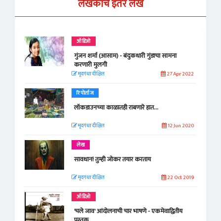
लेखकाचे इतर लेख
ऑडिओ
गुंजन शर्मा (आसाम) - बंदुकधारी गुंडाचा सामना
करणारी मुलगी
मृदगंधा दीक्षित
27 Apr 2022
रिपोर्ताज
लॉकडाउनच्या काळातही राबणारे हात...
मृदगंधा दीक्षित
12 Jun 2020
लेख
सावधान! तुम्ही जोकर तयार करताय
मृदगंधा दीक्षित
22 Oct 2019
ऑडिओ
'चले जाव' आंदोलनाची चार भाषणे - एकमेवाद्वितीय
पुस्तक