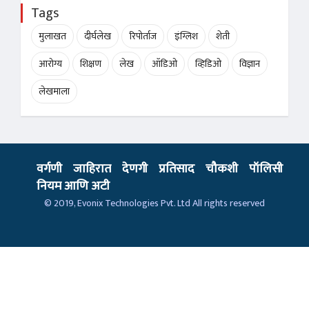
Tags
मुलाखत
दीर्घलेख
रिपोर्ताज
इंग्लिश
शेती
आरोग्य
शिक्षण
लेख
ऑडिओ
व्हिडिओ
विज्ञान
लेखमाला
वर्गणी
जाहिरात
देणगी
प्रतिसाद
चौकशी
पॉलिसी
नियम आणि अटी
© 2019,
Evonix Technologies Pvt. Ltd
All rights reserved