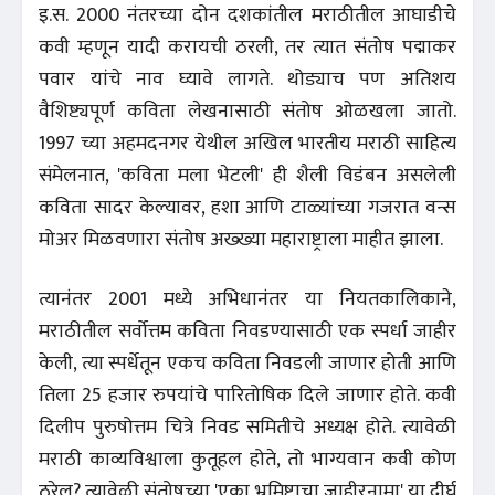
इ.स. 2000 नंतरच्या दोन दशकांतील मराठीतील आघाडीचे
कवी म्हणून यादी करायची ठरली, तर त्यात संतोष पद्माकर
पवार यांचे नाव घ्यावे लागते. थोड्याच पण अतिशय
वैशिष्ट्यपूर्ण कविता लेखनासाठी संतोष ओळखला जातो.
1997 च्या अहमदनगर येथील अखिल भारतीय मराठी साहित्य
संमेलनात, 'कविता मला भेटली' ही शैली विडंबन असलेली
कविता सादर केल्यावर, हशा आणि टाळ्यांच्या गजरात वन्स
मोअर मिळवणारा संतोष अख्ख्या महाराष्ट्राला माहीत झाला.
त्यानंतर 2001 मध्ये अभिधानंतर या नियतकालिकाने,
मराठीतील सर्वोत्तम कविता निवडण्यासाठी एक स्पर्धा जाहीर
केली, त्या स्पर्धेतून एकच कविता निवडली जाणार होती आणि
तिला 25 हजार रुपयांचे पारितोषिक दिले जाणार होते. कवी
दिलीप पुरुषोत्तम चित्रे निवड समितीचे अध्यक्ष होते. त्यावेळी
मराठी काव्यविश्वाला कुतूहल होते, तो भाग्यवान कवी कोण
ठरेल? त्यावेळी संतोषच्या 'एका भ्रमिष्टाचा जाहीरनामा' या दीर्घ