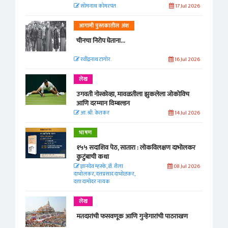
सोमनाथ कोमरपंत
17 Jul 2026
आगामी पुस्तकातील अंश
चीनचा निरोप घेताना...
रवींद्रनाथ टागोर.
16 Jul 2026
लेख
उगवती नोस्कोव्हा, मावळतीला झुकलेला जोकोविच
आणि दरम्यान विम्बल्डन
आ. श्री. केतकर
14 Jul 2026
भाषण
१५५ सदाशिव पेठ, सातारा : लोकविलक्षण दाभोलकर
कुटुंबाची कथा
ज्ञानदेव म्हस्के, डॉ. शैला
08 Jul 2026
दाभोलकर, दत्तप्रसाद दाभोळकर,
दत्ता दामोदर नायक
लेख
मतदारांची फसवणूक आणि गुन्हेगारांची पाठराखण