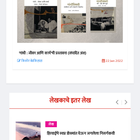
'गांधी : जीवन आणि कार्य'ची प्रस्तावना (संपादित अंश)
ढगात
 2020
किशोर बेडकिहाळ
22 Jan 2022
अजि
लेखकाचे इतर लेख
लेख
हिरवाईचे स्वप्न डोळ्यांत घेऊन जगलेला निसर्गकवी