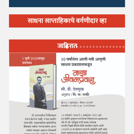
साधना साप्ताहिकाचे वर्गणीदार व्हा
जाहिरात