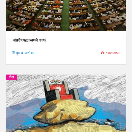
संसदीय पद्धत म्हणजे काय?
सुहास पळशीकर
16 Oct 2020
लेख