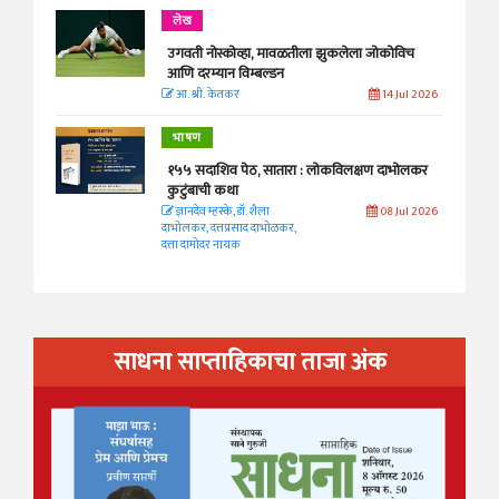
लेख
उगवती नोस्कोव्हा, मावळतीला झुकलेला जोकोविच
आणि दरम्यान विम्बल्डन
आ. श्री. केतकर
14 Jul 2026
भाषण
१५५ सदाशिव पेठ, सातारा : लोकविलक्षण दाभोलकर
कुटुंबाची कथा
ज्ञानदेव म्हस्के, डॉ. शैला
08 Jul 2026
दाभोलकर, दत्तप्रसाद दाभोळकर,
दत्ता दामोदर नायक
साधना साप्ताहिकाचा ताजा अंक