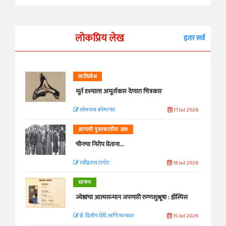
लोकप्रिय लेख
इतर सर्व
व्यक्तिवेध
मूर्त दृश्याला अमूर्ताकार देणारा चित्रकार
सोमनाथ कोमरपंत
17 Jul 2026
आगामी पुस्तकातील अंश
चीनचा निरोप घेताना...
रवींद्रनाथ टागोर.
16 Jul 2026
भाषण
ज्येष्ठांचा आत्मसन्मान जपणारी रुग्णशुश्रूषा : हॉस्पिस
डॉ. दिलीप शिंदे आणि मान्यवर
15 Jul 2026