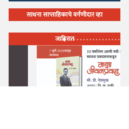
साधना साप्ताहिकाचे वर्गणीदार व्हा
जाहिरात