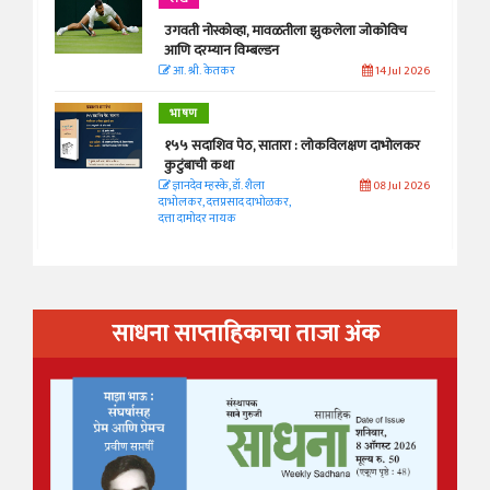
उगवती नोस्कोव्हा, मावळतीला झुकलेला जोकोविच
आणि दरम्यान विम्बल्डन
आ. श्री. केतकर
14 Jul 2026
भाषण
१५५ सदाशिव पेठ, सातारा : लोकविलक्षण दाभोलकर
कुटुंबाची कथा
ज्ञानदेव म्हस्के, डॉ. शैला
08 Jul 2026
दाभोलकर, दत्तप्रसाद दाभोळकर,
दत्ता दामोदर नायक
साधना साप्ताहिकाचा ताजा अंक