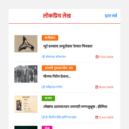
लोकप्रिय लेख
इतर सर्व
व्यक्तिवेध
मूर्त दृश्याला अमूर्ताकार देणारा चित्रकार
सोमनाथ कोमरपंत
17 Jul 2026
आगामी पुस्तकातील अंश
चीनचा निरोप घेताना...
रवींद्रनाथ टागोर.
16 Jul 2026
भाषण
ज्येष्ठांचा आत्मसन्मान जपणारी रुग्णशुश्रूषा : हॉस्पिस
डॉ. दिलीप शिंदे आणि मान्यवर
15 Jul 2026
लेख