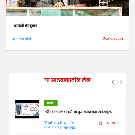
शरणार्थी की दुकान
सलील जोशी
21 Aug 2024
या आठवड्यातील लेख
भाषण
'चीन भेटीतील भाषणे' या पुस्तकाचा प्रकाशनसोहळा
सानिया कर्णिक, सतीश
30 Jul 2026
बागल, नीती बडवे, भानू काळे