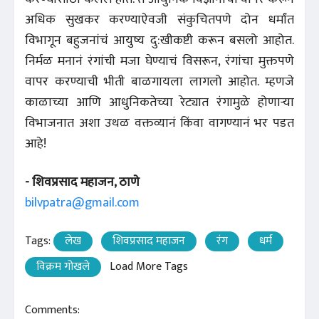
अधिक सुखकर करण्याऐवजी संकुचितपणे दोन धर्मांत
विभागून बहुजनांचं आयुष्य दु:खीकष्टी करून बसलो आहोत.
निर्मळ मनानं रंगांची मजा घेण्याचं विसरून, रंगांचा मुक्तपणे
वापर करण्याची भीती बाळगायला लागलो आहोत. म्हणजे
काळाच्या आणि आधुनिकतेच्या रेट्यात रंगामुळे होणाऱ्या
विभाजनात अशा उथळ वक्तव्यानं किंवा वागण्यानं भर पडत
आहे!
- शिवप्रसाद महाजन, ठाणे
bilvpatra@gmail.com
Tags:
लेख
शिवप्रसाद महाजन
रंग
धर्म
विक्रम गोखले
Load More Tags
Comments: