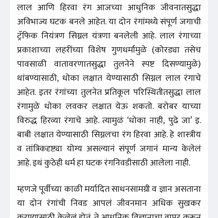
लाल आणि हिरवा रंग आजच्या आधुनिक जीवनातसुद्धा
अविभाज्य घटक बनले आहेत. या दोन रंगांमध्ये संपूर्ण जगाची
ट्रॅफिक नियंत्रण सिग्नल यंत्रणा बनलेली आहे. लाल रंगाच्या
प्रकाशाच्या लहरींच्या विशेष गुणधर्मामुळे (कोरड्या तसेच
पावसाळी वातावरणातसुद्धा तुलनेने स्पष्ट दिसण्यामुळे)
थांबण्यासाठी, धोका लक्षात येण्यासाठी सिग्नल लाल रंगाचे
आहेत. इतर रंगांच्या तुलनेत प्रतिकूल परिस्थितीतसुद्धा लाल
रंगामुळे धोका लवकर लक्षात येऊ शकतो. बरोबर याच्या
विरुद्ध हिरव्या रंगाचे आहे. त्यामुळं ‘धोका नाही, पुढे जा’ इ.
बाबी लक्षात येण्यासाठी सिग्नलचा रंग हिरवा आहे. हे शास्त्रीय
व तांत्रिकदृष्ट्या योग्य असल्यानं संपूर्ण जगानं मान्य केलेलं
आहे. इथं कुठेही धर्म हा घटक रंगनिवडीसाठी आलेला नाही.
म्हणजे पूर्वीच्या काळी मर्यादित साधनसामग्री व ज्ञान असताना
या दोन रंगांची निवड आपलं जीवनमान अधिक सुखकर
करण्यासाठी केलेलं होतं. ते आधुनिक विज्ञानाचा वापर करून