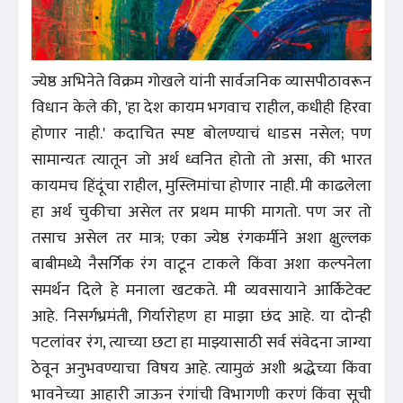
ज्येष्ठ अभिनेते विक्रम गोखले यांनी सार्वजनिक व्यासपीठावरून
विधान केले की, 'हा देश कायम भगवाच राहील, कधीही हिरवा
होणार नाही.' कदाचित स्पष्ट बोलण्याचं धाडस नसेल; पण
सामान्यतः त्यातून जो अर्थ ध्वनित होतो तो असा, की भारत
कायमच हिंदूंचा राहील, मुस्लिमांचा होणार नाही. मी काढलेला
हा अर्थ चुकीचा असेल तर प्रथम माफी मागतो. पण जर तो
तसाच असेल तर मात्र; एका ज्येष्ठ रंगकर्मीने अशा क्षुल्लक
बाबीमध्ये नैसर्गिक रंग वाटून टाकले किंवा अशा कल्पनेला
समर्थन दिले हे मनाला खटकते. मी व्यवसायाने आर्किटेक्ट
आहे. निसर्गभ्रमंती, गिर्यारोहण हा माझा छंद आहे. या दोन्ही
पटलांवर रंग, त्याच्या छटा हा माझ्यासाठी सर्व संवेदना जाग्या
ठेवून अनुभवण्याचा विषय आहे. त्यामुळं अशी श्रद्धेच्या किंवा
भावनेच्या आहारी जाऊन रंगांची विभागणी करणं किंवा सूची