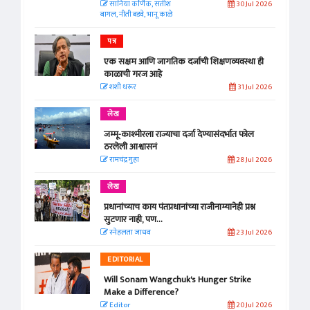
सानिया कर्णिक, सतीश
30 Jul 2026
बागल, नीती बडवे, भानू काळे
पत्र
एक सक्षम आणि जागतिक दर्जाची शिक्षणव्यवस्था ही
काळाची गरज आहे
शशी थरूर
31 Jul 2026
लेख
जम्मू-काश्मीरला राज्याचा दर्जा देण्यासंदर्भात फोल
ठरलेली आश्वासनं
रामचंद्र गुहा
28 Jul 2026
लेख
प्रधानांच्याच काय पंतप्रधानांच्या राजीनाम्यानेही प्रश्न
सुटणार नाही, पण...
स्नेहलता जाधव
23 Jul 2026
EDITORIAL
Will Sonam Wangchuk's Hunger Strike
Make a Difference?
Editor
20 Jul 2026