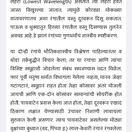
लहरी (Lowest Wavelength) असतात. त्या लहरी हवेत
जास्त विखुरल्या जातात. त्यामुळे कोरड्या मोकळ्या
वातावरणातच अशा रंगातील वस्तू दूरवरून दिसू शकतात.
पाऊस व धुक्यातून हिरव्या रंगातील वस्तू दिसण्यास तुलनेनं
अवघड आहे. हे झालं रंगांच्या गुणधर्मांचं शास्त्रीय स्पष्टीकरण.
या दोन्ही रंगांचे भौतिकशास्त्रीय विश्लेषण पाहिल्यानंतर व
थोडा तर्कबुद्धीनं विचार केला; तर या रंगांचा आणि त्यांचा
विशिष्ट समूहाशी जोडलेला संबंध समजण्यास मदत मिळेल.
फार पूर्वी मनुष्य धर्मात विभागला गेलेला नव्हता, मानव जेव्हा
गटागटानं, समूहानं राहत होता तेव्हा कोसावर अंतरं मोजली
जायची आणि एक-दोन कोसांवर सामान्यांची सोयरीक होत
होती. पायवाटेनं प्रवास केला जात होता, तेव्हा दूरवरून एखादं
ठिकाण लक्षात येण्यासाठी उंचावर निशाणी लावायला
सुरुवात केली असणार. त्याच पायवाटेवर असलेल्या मोठ्या
वृक्षांच्या बुंध्यात (वड, पिंपळ इ.) लाल-केशरी रंगानं रंगवलेला