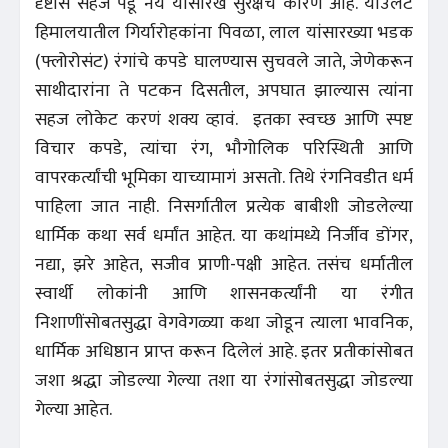
दृष्टीस सहज पडू नये यासारखं सुरक्षेचं कारण आहे. याउलट
हिमालयातील गिर्यारोहकांना पिवळा, लाल यांसारख्या भडक
(फ्लोरोसंट) रंगांचे कपडे घालण्यास सुचवले जाते, जेणेकरून
साथीदारांना ते पटकन दिसतील, अपघात झाल्यास त्यांना
सहज लोकेट करणं शक्य व्हावं. इतका स्वच्छ आणि स्पष्ट
विचार कपडे, त्यांचा रंग, भौगोलिक परिस्थिती आणि
वापरकर्त्यांची भूमिका याच्यामागं असतो. तिथे रंगनिवडीत धर्म
पाहिला जात नाही. निसर्गातील प्रत्येक बाबीशी जोडलेल्या
धार्मिक कथा सर्व धर्मांत आहेत. या कथांमध्ये निर्जीव डोंगर,
नद्या, झरे आहेत, सजीव प्राणी-पक्षी आहेत. तसंच धर्मातील
स्वार्थी लोकांनी आणि शासनकर्त्यांनी या रंगीत
निशाणींसोबतसुद्धा वेगवेगळ्या कथा जोडून त्याला भावनिक,
धार्मिक अधिष्ठान प्राप्त करून दिलेलं आहे. इतर प्रतीकांसोबत
जशा श्रद्धा जोडल्या गेल्या तशा या रंगांसोबतसुद्धा जोडल्या
गेल्या आहेत.