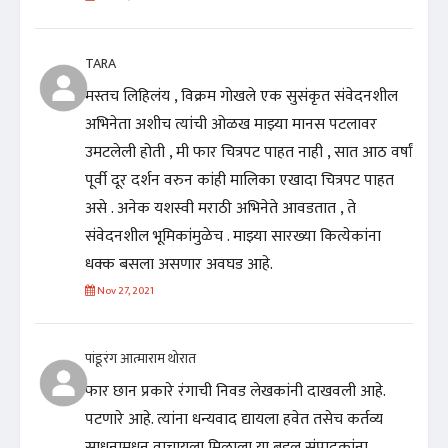
TARA
मस्तच लिहिलंय , विक्रम गोखले एक सुसंकृत संवेदनशील
अभिनेता अशीच त्यांची ओळख माझ्या मानस पटलावर
उमटलेली होती , मी फार चित्रपट पाहत नाही , सात आठ वर्षां
पूर्वी दूर दर्शन वरुन कांही मालिका एखादा चित्रपट पाहत
असे . अनेक यशस्वी मराठी अभिनेते आवडतात , ते
संवेदनशील भूमिकांमुळेच . माझ्या सारख्या कित्येकांना
धक्क बसला असणार अवघड आहे.
Nov 27, 2021
पांडूरंग आत्माराम थोरात
फार छान प्रकारे रंगाची निवड लेखकांनी दाखवली आहे.
पटणारे आहे. त्यांना धन्यवाद द्यायला हवेत तसेच कर्तव्य
साधनामधून वाचायला मिळाला या बद्दल संपादकांना