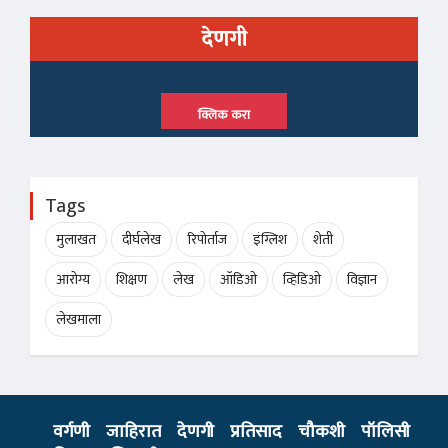
देणगी
क्लिक करा
Tags
मुलाखत
दीर्घलेख
रिपोर्ताज
इंग्लिश
शेती
आरोग्य
शिक्षण
लेख
ऑडिओ
व्हिडिओ
विज्ञान
लेखमाला
वर्गणी
जाहिरात
देणगी
प्रतिसाद
चौकशी
पॉलिसी