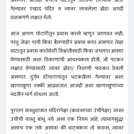
असणार. आजही बऱ्याच घाटांतून जाताना ठरावीक अंतर
गेल्यावर एखादं मंदिर व त्यावर लावलेला झेंडा अगदी
ठळकपणे लक्षात येतो.
आज आपण मोटारीतून प्रवास करतो म्हणून जाणवत नाही;
परंतु जेव्हा पायी किंवा बैलगाडीनं प्रवास करत असणार तेव्हा
घाटातून प्रवास करतेवेळी विश्रांतीसाठी किंवा जंगलात आसरा
घेण्यासाठी अशा ठिकाणांची आवश्यकता होती; जी पटकन
लक्षात येण्यासाठी त्यावर झेंडा/ निशाणी फडकत ठेवली
असणार. दुर्गम डोंगररांगांतून भटकंतीला गेल्यावर अशा
खाणाखुणा नक्की आढळतात. आजही अशा खाणाखुणांच्या
मदतीनं मार्ग शोधला जातो.
पुरातन वास्तुशात्रात मंदिरापेक्षा (कळसाच्या उंचीपेक्षा) जास्त
उंचीची वास्तू बांधू नये असा एक नियम आहे. त्यामागंसुद्धा
असाच एक तर्क असावा की वाटसरूंना तो कळस, त्यावर