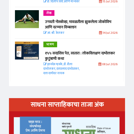
डॉ. दिलीप शिंदे आणि मान्यवर
15 Jul 2026
लेख
उगवती नोस्कोव्हा, मावळतीला झुकलेला जोकोविच
आणि दरम्यान विम्बल्डन
आ. श्री. केतकर
14 Jul 2026
भाषण
१५५ सदाशिव पेठ, सातारा : लोकविलक्षण दाभोलकर
कुटुंबाची कथा
ज्ञानदेव म्हस्के, डॉ. शैला
08 Jul 2026
दाभोलकर, दत्तप्रसाद दाभोळकर,
दत्ता दामोदर नायक
साधना साप्ताहिकाचा ताजा अंक