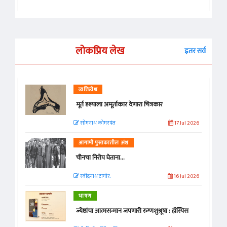
लोकप्रिय लेख
इतर सर्व
व्यक्तिवेध
मूर्त दृश्याला अमूर्ताकार देणारा चित्रकार
सोमनाथ कोमरपंत
17 Jul 2026
आगामी पुस्तकातील अंश
चीनचा निरोप घेताना...
रवींद्रनाथ टागोर.
16 Jul 2026
भाषण
ज्येष्ठांचा आत्मसन्मान जपणारी रुग्णशुश्रूषा : हॉस्पिस