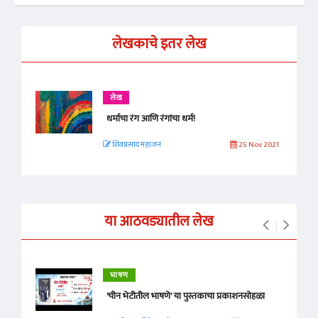
लेखकाचे इतर लेख
लेख
धर्माचा रंग आणि रंगांचा धर्म!
शिवप्रसाद महाजन
25 Nov 2021
या आठवड्यातील लेख
भाषण
'चीन भेटीतील भाषणे' या पुस्तकाचा प्रकाशनसोहळा