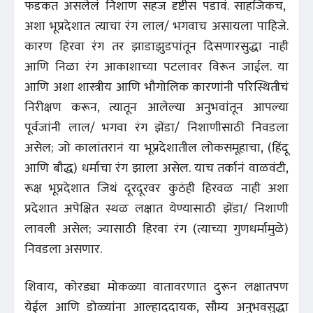
फडकत असलेलं निशाण सहज दृष्टीस पडावं. साहजिकच,
अशा भूप्रदेशात त्याचा रंग लाल/ भगवाच असायला पाहिजे.
कारण हिरवा रंग तर झाडाझुडपांतून दिसणारसुद्धा नाही
आणि निळा रंग आकाशाच्या पटलावर विरून जाईल. या
आणि अशा शास्त्रीय आणि भौगोलिक कारणांनी परिस्थितीचं
निरीक्षण करून, त्यातून आलेल्या अनुभवांतून आपल्या
पूर्वजांनी लाल/ भगवा रंग झेंडा/ निशाणीसाठी निवडला
असेल; जो कालांतरानं या भूप्रदेशातील लोकसमूहाचा, (हिंदू
आणि बौद्ध) धर्माचा रंग झाला असेल. याच तर्कानं वाळवंटी,
रूक्ष भूप्रदेशात जिथं दूरदूरवर कुठंही हिरवळ नाही अशा
प्रदेशात अपेक्षित स्थळ लक्षात येण्यासाठी झेंडा/ निशाणी
लावली असेल; ज्यासाठी हिरवा रंग (त्याच्या गुणधर्मामुळे)
निवडला असणार.
शिवाय, कोरड्या मोकळ्या वातावरणात दुरून लक्षातपण
येईल आणि डोळ्यांना आल्हाददायक, सौम्य अनुभवसुद्धा