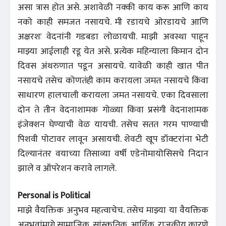
असा त्रास होत असे. अशावेळी नक्की काय करू आणि काय
नको काही समजत नसायचे. मी रडायचे ओरडायचे आणि
अक्षरशः वेदनांनी गडबडा लोळायची. माझी अवस्था पाहून
माझ्या आईलाही रडू येत असे. प्रत्येक महिन्याला किमान दोन
दिवस अंथरुणात पडून असायचे. यावेळी काही खात पीत
नसायचे तसेच कोणतंही काम करायला जमत नसायचे किंवा
साधारण हालचाली करायला जमत नसायचे. एका दिवसाला
दोन ते तीन वेदनाशामक गोळ्या किंवा प्रसंगी वेदनाशामक
इंजेक्शन घेण्याची वेळ यायची. तसेच सतत गरम पाण्याची
पिशवी पोटावर लावून असायची. शेवटी खूप डॉक्टरांना भेटी
दिल्यानंतर वयाच्या तिसाव्या वर्षी एडेनोमायोसिसचे निदान
झाले व ऑपरेशन करावे लागले.
Personal is Political
माझे वैयक्तिक अनुभव महत्वाचेच. तसेच माझ्या या वैयक्तिक
अनुभवांमागे सामाजिक, सांस्कृतिक, आर्थिक, राजकीय कारणे