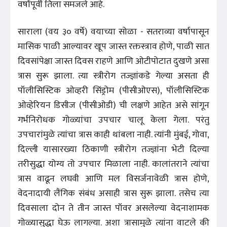
वर्षांपूर्वी तिला समजले आहे.
साराला (वय ३० वर्षे) वयाच्या सोळा - सतराव्या वर्षापासून
मासिक पाळी आल्यावर खूप जास्त रक्तस्त्राव होणे, पाळी सात
दिवसांपेक्षा जास्त दिवस राहणे आणि ओटीपोटात दुखणे असा
त्रास सुरू झाला. त्या स्त्रीरोग तज्ज्ञांकडे गेल्या असता ही
पॉलीसिस्टिक ओव्हरी सिंड्रोम (पीसीओएस), पॉलीसिस्टिक
ओव्हेरियन डिसीज (पीसीओडी) ची लक्षणे आहेत असे सांगून
गर्भनिरोधक गोळ्यांचा उपचार चालू केला गेला. परंतु
उपचारांमुळे त्यांचा त्रास काही थांबला नाही. त्यांनी मुंबई, गोवा,
दिल्ली यासारख्या ठिकाणी स्त्रीरोग तज्ज्ञांना भेटी दिल्या
तरीसुद्धा योग्य तो उपचार मिळाला नाही. कालांतराने त्यांचा
त्रास वाढून लघवी आणि मल विसर्जनावेळी त्रास होणे,
वेदनादायी लैंगिक संबंध असाही त्रास सुरू झाला. तसेच त्या
दिवसाला दोन ते तीन जास्त पॉवर असलेल्या वेदनाशामक
गोळ्यासुद्धा घेऊ लागल्या. अशा त्रासामुळे त्यांना वाटले की