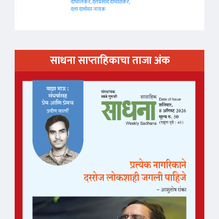
दाभोलकर, दत्तप्रसाद दाभोळकर,
दत्ता दामोदर नायक
साधना साप्ताहिकाचा ताजा अंक