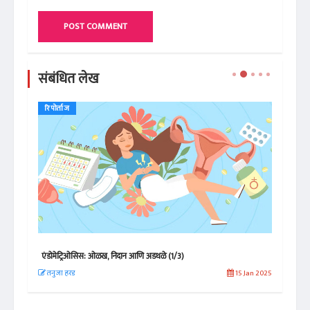
POST COMMENT
संबंधित लेख
रिपोर्ताज
रिप
एंडोमेट्रिओसिस: ओळख, निदान आणि अडथळे (1/3)
ग्रा
 2025
तनुजा हरड
15 Jan 2025
रेण