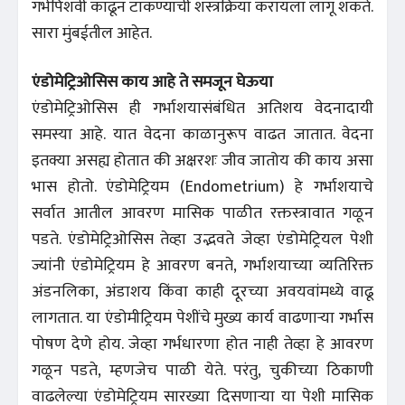
गर्भपिशवी काढून टाकण्याची शस्त्रक्रिया करायला लागू शकते.
सारा मुंबईतील आहेत.
एंडोमेट्रिओसिस काय आहे ते समजून घेऊया
एंडोमेट्रिओसिस ही गर्भाशयासंबंधित अतिशय वेदनादायी
समस्या आहे. यात वेदना काळानुरूप वाढत जातात. वेदना
इतक्या असह्य होतात की अक्षरशः जीव जातोय की काय असा
भास होतो. एंडोमेट्रियम (Endometrium) हे गर्भाशयाचे
सर्वात आतील आवरण मासिक पाळीत रक्तस्त्रावात गळून
पडते. एंडोमेट्रिओसिस तेव्हा उद्भवते जेव्हा एंडोमेट्रियल पेशी
ज्यांनी एंडोमेट्रियम हे आवरण बनते, गर्भाशयाच्या व्यतिरिक्त
अंडनलिका, अंडाशय किंवा काही दूरच्या अवयवांमध्ये वाढू
लागतात. या एंडोमीट्रियम पेशींचे मुख्य कार्य वाढणार्‍या गर्भास
पोषण देणे होय. जेव्हा गर्भधारणा होत नाही तेव्हा हे आवरण
गळून पडते, म्हणजेच पाळी येते. परंतु, चुकीच्या ठिकाणी
वाढलेल्या एंडोमेट्रियम सारख्या दिसणाऱ्या या पेशी मासिक