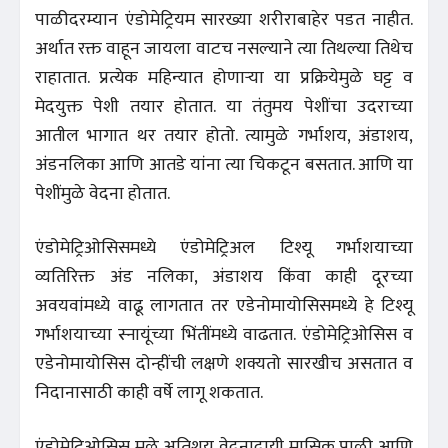
पाळीदरम्यान एंडोमेट्रियम सारख्या शरीराबाहेर पडत नाहीत.
अर्थात रक्त वाहून जायला वाटच नसल्याने त्या तिथल्या तिथेच
राहातात. प्रत्येक महिन्यात होणाऱ्या या प्रक्रियेमुळे घट्ट व
मेदयुक्त पेशी तयार होतात. या तंतुमय पेशींचा उदराच्या
आतील भागात थर तयार होतो. त्यामुळे गर्भाशय, अंडाशय,
अंडनलिका आणि आतडे यांना त्या चिकटून बसतात. आणि या
पेशींमुळे वेदना होतात.
एंडोमेट्रिओसिसमध्ये एंडोमेट्रिअल टिश्यू गर्भाशयाच्या
व्यतिरिक्त अंड नलिका, अंडाशय किंवा काही दूरच्या
अवयवांमध्ये वाढू लागतात तर एडेनोमायोसिसमध्ये हे टिश्यू
गर्भाशयाच्या स्नायूंच्या भिंतींमध्ये वाढतात. एंडोमेट्रिओसिस व
एडेनोमायोसिस दोन्हींची लक्षणे शक्यतो सारखीच असतात व
निदानासाठी काही वर्षे लागू शकतात.
एंडोमेट्रिओसिस मुळे अतिशय वेदनादायी मासिक पाळी आणि