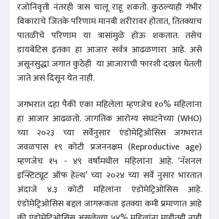
रजोनिवृत्ती नंतरही त्रास चालू राहू शकतो. कुठल्याही गंभीर
विकाराचे जितके परिणाम मानवी शरीरावर होतात, तितक्याच
पातळीचे परिणाम या त्रासांमुळे होऊ शकतात. तसेच
डायबेटिस इतका हा आजार सर्वत्र आढळणारा आहे. असे
असूनसुद्धा जगात कुठेही या आजाराची फारशी दखल घेतली
जाते असं दिसून येत नाही.
जगभरात दहा पैकी एका महिलेला म्हणजेच १०% महिलांना
हा आजार आढळतो. जागतिक आरोग्य संघटनेच्या (WHO)
च्या २०२३ च्या सर्वेनुसार एंडोमेट्रिओसिस जगभरात
जवळपास १९ कोटी प्रजननक्षम (Reproductive age)
म्हणजेच १५ - ४९ वर्षांमधील महिलांना आहे. ‘नॅशनल
इन्स्टिट्यूट ऑफ हेल्थ’ च्या २०२४ च्या सर्वे नुसार भारतात
अंदाजे ४.३ कोटी महिलांना एंडोमेट्रिओसिस आहे.
एंडोमेट्रिओसिस बद्दल जागरूकता इतक्या कमी प्रमाणात आहे
की एंडोमेट्रिओसिस असलेल्या ५४% महिलांना माहीतही नाही