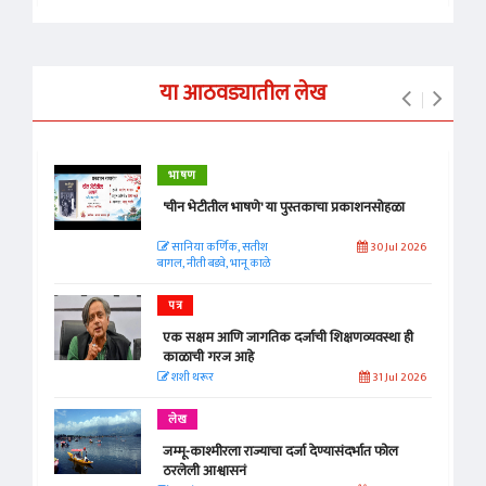
या आठवड्यातील लेख
भाषण
'चीन भेटीतील भाषणे' या पुस्तकाचा प्रकाशनसोहळा
सानिया कर्णिक, सतीश
30 Jul 2026
बागल, नीती बडवे, भानू काळे
पत्र
एक सक्षम आणि जागतिक दर्जाची शिक्षणव्यवस्था ही
काळाची गरज आहे
शशी थरूर
31 Jul 2026
लेख
जम्मू-काश्मीरला राज्याचा दर्जा देण्यासंदर्भात फोल
ठरलेली आश्वासनं