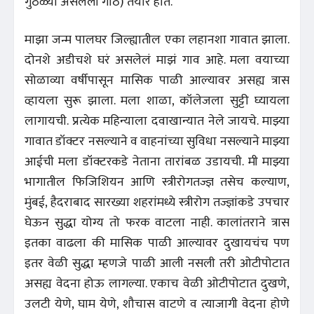
गुठळ्या असलेली गाठ) तयार होते.
माझा जन्म पालघर जिल्ह्यातील एका लहानशा गावात झाला.
दोनशे अडीचशे घरं असलेलं माझं गाव आहे. मला वयाच्या
सोळाव्या वर्षीपासून मासिक पाळी आल्यावर असह्य त्रास
व्हायला सुरू झाला. मला शाळा, कॉलेजला सुट्टी घ्यायला
लागायची. प्रत्येक महिन्याला दवाखान्यात नेले जायचे. माझ्या
गावात डॉक्टर नसल्याने व वाहनांच्या सुविधा नसल्याने माझ्या
आईची मला डॉक्टरकडे नेताना तारांबळ उडायची. मी माझ्या
भागातील फिजिशियन आणि स्त्रीरोगतज्ज्ञ तसेच कल्याण,
मुंबई, हैदराबाद सारख्या शहरांमध्ये स्त्रीरोग तज्ज्ञांकडे उपचार
घेऊन सुद्धा योग्य तो फरक वाटला नाही. कालांतराने त्रास
इतका वाढला की मासिक पाळी आल्यावर दुखायचंच पण
इतर वेळी सुद्धा म्हणजे पाळी आली नसली तरी ओटीपोटात
असह्य वेदना होऊ लागल्या. एकाच वेळी ओटीपोटात दुखणे,
उलटी येणे, घाम येणे, शौचास वाटणे व त्याजागी वेदना होणे