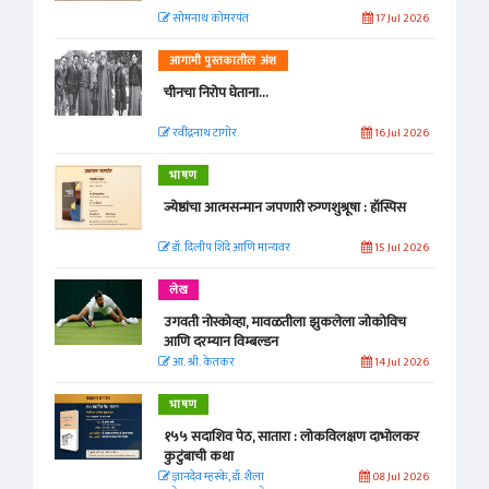
सोमनाथ कोमरपंत
17 Jul 2026
आगामी पुस्तकातील अंश
चीनचा निरोप घेताना...
रवींद्रनाथ टागोर.
16 Jul 2026
भाषण
ज्येष्ठांचा आत्मसन्मान जपणारी रुग्णशुश्रूषा : हॉस्पिस
डॉ. दिलीप शिंदे आणि मान्यवर
15 Jul 2026
लेख
उगवती नोस्कोव्हा, मावळतीला झुकलेला जोकोविच
आणि दरम्यान विम्बल्डन
आ. श्री. केतकर
14 Jul 2026
भाषण
१५५ सदाशिव पेठ, सातारा : लोकविलक्षण दाभोलकर
कुटुंबाची कथा
ज्ञानदेव म्हस्के, डॉ. शैला
08 Jul 2026