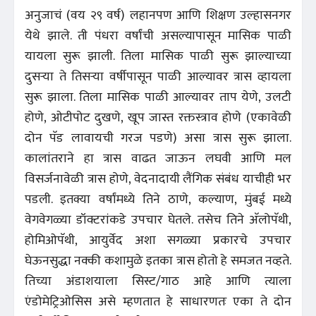
अनुजाचं (वय २९ वर्ष) लहानपण आणि शिक्षण उल्हासनगर
येथे झाले. ती पंधरा वर्षांची असल्यापासून मासिक पाळी
यायला सुरू झाली. तिला मासिक पाळी सुरू झाल्याच्या
दुसर्‍या ते तिसर्‍या वर्षीपासून पाळी आल्यावर त्रास व्हायला
सुरू झाला. तिला मासिक पाळी आल्यावर ताप येणे, उलटी
होणे, ओटीपोट दुखणे, खूप जास्त रक्तस्त्राव होणे (एकावेळी
दोन पॅड लावायची गरज पडणे) असा त्रास सुरू झाला.
कालांतराने हा त्रास वाढत जाऊन लघवी आणि मल
विसर्जनावेळी त्रास होणे, वेदनादायी लैंगिक संबंध याचीही भर
पडली. इतक्या वर्षांमध्ये तिने ठाणे, कल्याण, मुंबई मध्ये
वेगवेगळ्या डॉक्टरांकडे उपचार घेतले. तसेच तिने अ‍ॅलोपॅथी,
होमिओपॅथी, आयुर्वेद अशा सगळ्या प्रकारचे उपचार
घेऊनसुद्धा नक्की कशामुळे इतका त्रास होतो हे समजत नव्हते.
तिच्या अंडाशयाला सिस्ट/गाठ आहे आणि त्याला
एंडोमेट्रिओसिस असे म्हणतात हे साधारणतः एका ते दोन