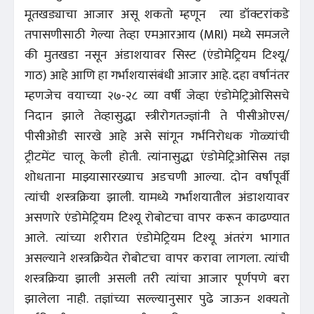
मूतखड्याचा आजार असू शकतो म्हणून त्या डॉक्टरांकडे
तपासणीसाठी गेल्या तेव्हा एमआरआय (MRI) मध्ये समजले
की मुतखडा नसून अंडाशयावर सिस्ट (एंडोमेट्रियम टिश्यू/
गाठ) आहे आणि हा गर्भाशयासंबंधी आजार आहे. दहा वर्षानंतर
म्हणजेच वयाच्या २७-२८ व्या वर्षी जेव्हा एंडोमेट्रिओसिसचे
निदान झाले तेव्हासुद्धा स्त्रीरोगतज्ज्ञांनी ते पीसीओएस/
पीसीओडी सारखे आहे असे सांगून गर्भनिरोधक गोळ्यांची
ट्रीटमेंट चालू केली होती. त्यांनासुद्धा एंडोमेट्रिओसिस तज्ञ
शोधताना माझ्यासारख्याच अडचणी आल्या. दोन वर्षांपूर्वी
त्यांची शस्त्रक्रिया झाली. यामध्ये गर्भाशयातील अंडाशयावर
असणारे एंडोमेट्रियम टिश्यू रोबोटचा वापर करून काढण्यात
आले. त्यांच्या शरीरात एंडोमेट्रियम टिश्यू अंतरंग भागात
असल्याने शस्त्रक्रियेत रोबोटचा वापर करावा लागला. त्यांची
शस्त्रक्रिया झाली असली तरी त्यांचा आजार पूर्णपणे बरा
झालेला नाही. तज्ञांच्या सल्ल्यानुसार पुढे जाऊन शक्यतो