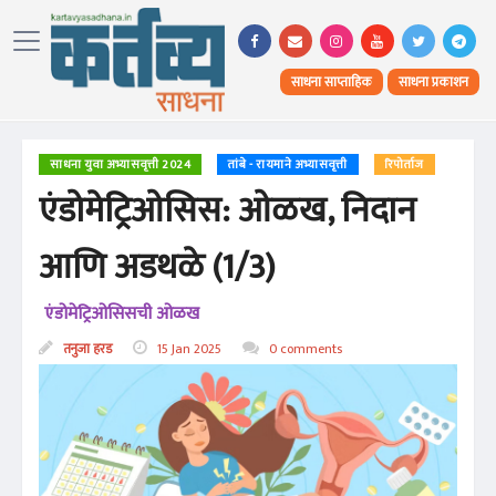
साधना साप्ताहिक
साधना प्रकाशन
साधना युवा अभ्यासवृत्ती 2024
तांबे - रायमाने अभ्यासवृत्ती
रिपोर्ताज
एंडोमेट्रिओसिस: ओळख, निदान
आणि अडथळे (1/3)
एंडोमेट्रिओसिसची ओळख
तनुजा हरड
15 Jan 2025
0 comments