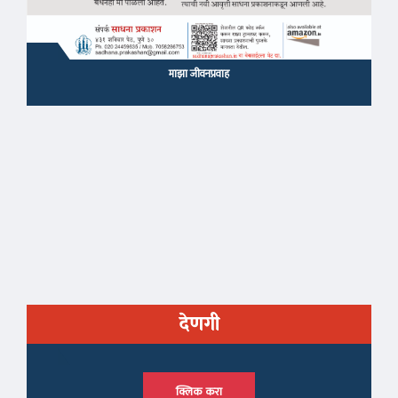
माझा जीवनप्रवाह
देणगी
क्लिक करा