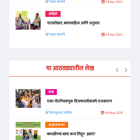
भारत सासणे
24 Apr 2022
ऑडिओ
नाट्यलेखन, बालसाहित्य आणि अनुवाद
भारत सासणे
24 Apr 2022
या आठवड्यातील लेख
लेख
एका पोटनिवडणूक विजयापलीकडचे राजकारण
केतनकुमार पाटील
04 Aug 2026
अनुभवकथन
बाभळीच्या बाया कसं लिहून झालं?