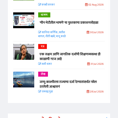
वनश्री वनकर
02 Aug 2026
भाषण
'चीन भेटीतील भाषणे' या पुस्तकाचा प्रकाशनसोहळा
सानिया कर्णिक, सतीश
30 Jul 2026
बागल, नीती बडवे, भानू काळे
पत्र
एक सक्षम आणि जागतिक दर्जाची शिक्षणव्यवस्था ही
काळाची गरज आहे
शशी थरूर
31 Jul 2026
लेख
जम्मू-काश्मीरला राज्याचा दर्जा देण्यासंदर्भात फोल
ठरलेली आश्वासनं
रामचंद्र गुहा
28 Jul 2026