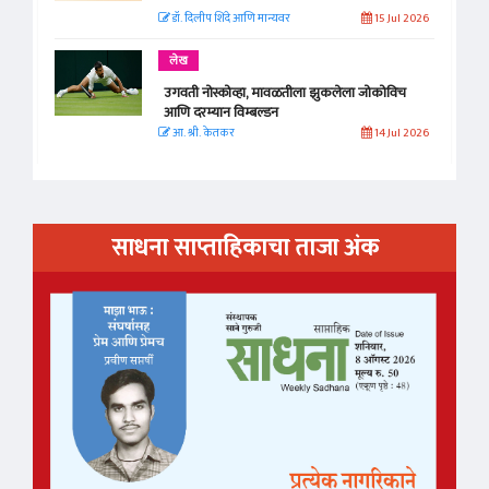
डॉ. दिलीप शिंदे आणि मान्यवर
15 Jul 2026
लेख
उगवती नोस्कोव्हा, मावळतीला झुकलेला जोकोविच
आणि दरम्यान विम्बल्डन
आ. श्री. केतकर
14 Jul 2026
साधना साप्ताहिकाचा ताजा अंक