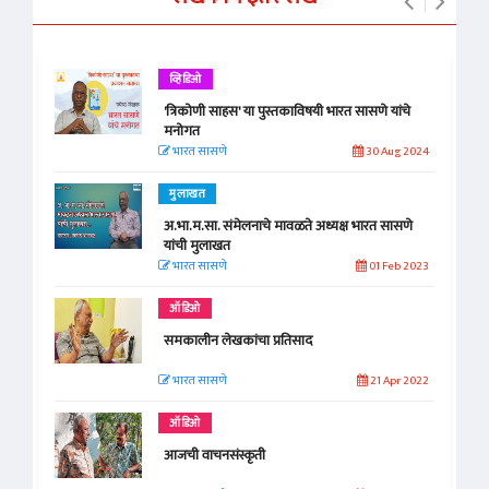
व्हिडिओ
'त्रिकोणी साहस' या पुस्तकाविषयी भारत सासणे यांचे
मनोगत
भारत सासणे
30 Aug 2024
मुलाखत
अ.भा.म.सा. संमेलनाचे मावळते अध्यक्ष भारत सासणे
यांची मुलाखत
भारत सासणे
01 Feb 2023
ऑडिओ
समकालीन लेखकांचा प्रतिसाद
भारत सासणे
21 Apr 2022
ऑडिओ
आजची वाचनसंस्कृती