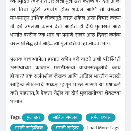
ध्वनीमुद्रित स्वरूपात असलेली मुलाखत ‘कर्तव्य’वर देता आली
तर तिचा दुहेरी उपयोग होऊ शकेल आणि ती वेगळ्या
माध्यमातून अधिक लोकांपुढे जाऊ शकेल असा विचार करून
ती इथे उपलब्ध करून देतो आहोत. ही दीर्घ मुलाखत आठ
भागांत दररोज एक भाग या प्रमाणे सलग आठ दिवस कर्तव्य
वरून प्रसिद्ध होते आहे... त्या मुलाखतीचा हा आठवा भाग.
पुस्तक वाचण्यापेक्षा हातात स्क्रीन बरी वाटते अशी परिस्थिती
असण्याच्या काळात मराठीतल्या वाचनसंस्कृतीचे काय
होणार? एक सर्जनशील लेखक आणि अखिल भारतीय मराठी
साहित्य संमेलनाचे अध्यक्ष म्हणून भारत सासणे या प्रश्नाकडे
कसे पाहतात, हे ऐकता येईल या दीर्घ मुलाखतीच्या शेवटच्या
भागात..
Tags:
मुलाखत
साहित्य संमेलन
संमेलनाध्यक्ष
मराठी साहित्यिक
मराठी साहित्य
Load More Tags