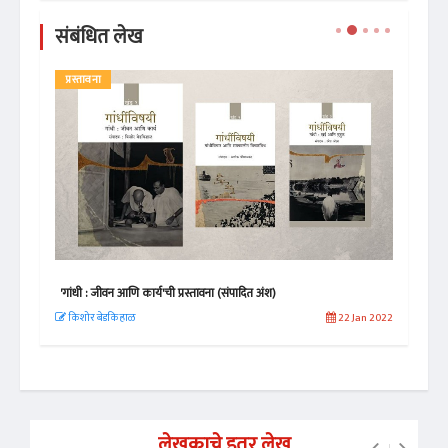
संबंधित लेख
प्रस्तावना
ले
'गांधी : जीवन आणि कार्य'ची प्रस्तावना (संपादित अंश)
ढगात
 2020
किशोर बेडकिहाळ
22 Jan 2022
अजि
लेखकाचे इतर लेख