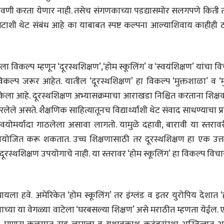
वणी करता येणार नाही. तसेच संगणकाच्या पडद्यासमोर सलगपणे किती 
गटाशी थेट संबंध आहे का याबाबत स्पष्ट कल्पना आल्याशिवाय काहीही 
ा विकल्प म्हणून ‘दूरस्थशिक्षण’,‘होम स्कूलिंग’ व ‘स्वयंशिक्षण’ यांचा व
िकल्प जरूर आहेत. यातील ‘दूरस्थशिक्षण’ हा विकल्प ‘मुक्तशाळा’ व ‘म
 केला आहे. दूरस्थशिक्षण अभ्यासक्रमाचा आराखडा निश्चित करताना शिक्
त धरलेले असते. शैक्षणिक साहित्यातूनच विद्यार्थ्यांशी थेट संवाद साधण्याचा प्र
 वयोमर्यादा गाठलेला असावा लागतो. यामुळे दहावी, बारावी या स्तराव
णात उपयोजित करू शकतात. उच्च शिक्षणासाठी तर दूरस्थशिक्षण हा एक उत
दूरस्थशिक्षण उपयोगाचे नाही. या स्तरावर ‘होम स्कूलिंग’ हा विकल्प विच
ीय अर्थकारणावरील निबंध हे पुस्तक
ी करण्यासाठी येथे क्लिक करा.
ायला हवे. अमेरिकेत ‘होम स्कूलिंग’ तर इंग्लंड व इतर युरोपिय देशात 
ाच्या या वेगळ्या वाटेला ‘घरबसल्या शिक्षण’ असे मराठीत म्हणता येईल.