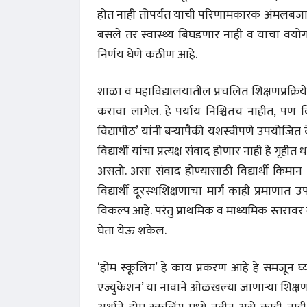
होत नाही तोपर्यंत याची परिणामकारक अंमलबजा
बसले तर स्वास्थ्य बिघडणार नाही व याचा वयो
निर्णय घेणे कठीण आहे.
शाळा व महाविद्यालयातील प्रचलित शिक्षणप्रक्रियेल
करावा लागेल. हे पर्याय निश्चितच नाहीत, पण व
विद्यापीठ’ यांनी बऱ्यापैकी यशस्वीपणे उपयोजित
विद्यार्थी यांचा प्रत्यक्ष संवाद होणार नाही हे गृही
असतो. असा संवाद होण्यासाठी विद्यार्थी किमान
विद्यार्थी दूरस्थशिक्षणाचा मार्ग काही प्रमा
विकल्प आहे. परंतु प्राथमिक व माध्यमिक स्तरावर 
घेता येऊ शकेल.
 करण्यासाठी
धार्मिक व सामाजिक सुधारणा हे पुस्तक खरेदी
भारत
करण्यासाठी येथे क्लिक करा.
खरेद
‘होम स्कूलिंग’ हे काय प्रकरण आहे हे समजून घ्य
एज्युकेशन’ या नावाने ओळखल्या जाणाऱ्या शिक्षण