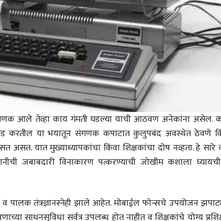
१५५ सदाशिव पेठ, सातारा :
१५५ सदाशिव पेठ,
लोकविलक्षण दाभोलकर
लोकविलक्षण दा
कुटुंबाची कथा
कुटुंबाची कथा
ज्ञानदेव म्हस्के, डॉ. शैला
ज्ञानदेव म्हस्के, डॉ
दाभोलकर, दत्तप्रसाद दाभोळकर,
दाभोलकर, दत्तप्रसा
दत्ता दामोदर नायक
दत्ता दामोदर नायक
08 Jul 2026
08 Jul 2026
वाचण्यासाठी येथे क्लिक करा..
अंक वाचण्यासाठी येथे क्लिक करा..
वी संगणक आले तेव्हा काय गंमती घडल्या याची आठवण अनेकांना असेल. क
तोड करतील या भयातून संगणक कपाटात कुलुपबंद अवस्थेत ठेवणे कि
दिसत असत. यात मुख्याध्यापकांचा किंवा शिक्षकांचा दोष नव्हता. हे सारे
ुकसानीची जबाबदारी विनाकारण पत्करण्याची जोखीम कशाला घ्यायची
व पालक तंत्रज्ञानस्नेही झाले आहेत. मोबाईल फोन्सचे उपयोजन झपाट्य
ाच्या साधनसुविधा सर्वत्र उपलब्ध होत नाहीत व शिक्षकांचे योग्य प्रशि