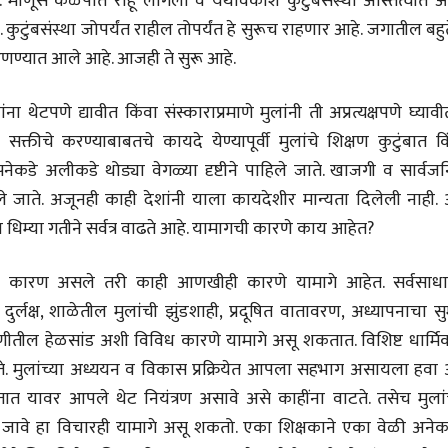
ाही. माणूस कळपात राहू लागला व यथावकाश कुटुंबसंस्था अस्तित्वात 
 कुटुंबसंस्था जोपर्यंत राहील तोपर्यंत हे सुरूच राहणार आहे. जगातील बह
 आणण्यात आले आहे. आजही ते सुरू आहे.
ा थेटपणे द्यावीत किंवा संस्काराप्रमाणे मुलांनी ती अप्रत्यक्षपणे घ्यावी
तीचे करण्याबाबतचे कायदे येण्यापूर्वी मुलांचे शिक्षण कुटुंबात कि
नेकडे अलीकडे थोड्या वेगळ्या दृष्टीने पाहिले जाते. खाजगी व सार्वज
 जाते. अजूनही काही देशांनी याला कायदेशीर मान्यता दिलेली नाही. 
्या धिम्या गतीने सर्वत्र वाढते आहे. यामागची कारणे काय आहेत?
मुख कारण असले तरी काही आणखीही कारणे यामागे आहेत. सर्वसाध
 दुर्लक्ष, शाळेतील मुलांची झुंडशाही, प्रदूषित वातावरण, अध्यापनाचा स
चीन भेटीतील भाषणे - रवींद्रनाथ टागोर
(अनुवाद सानिया कर्णिक )
तील हेळसांड अशी विविध कारणे यामागे असू शकतात. विशिष्ट धार्मि
ते. मुलांच्या अध्ययन व विकास प्रक्रियेत आपला सहभाग असायला हवा 
त यावर आपले थेट नियंत्रण असावे असे काहींना वाटते. तसेच मुलांच
े जावे हा विचारही यामागे असू शकतो. एका शिक्षकाने एका वेळी अनेका