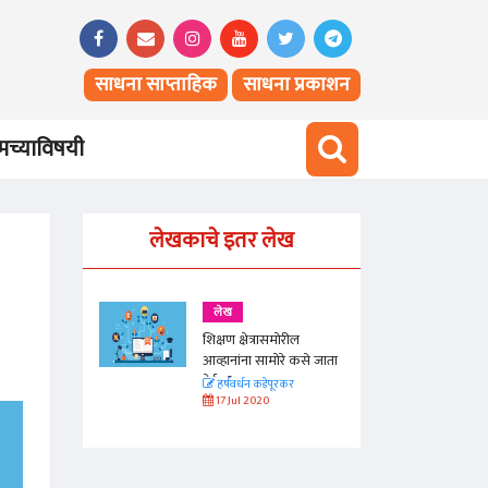
साधना साप्ताहिक
साधना प्रकाशन
च्याविषयी
लेखकाचे इतर लेख
लेख
रील
शिक्षण क्षेत्रासमोरील
े कसे जाता
आव्हानांना सामोरे कसे जाता
येईल?
कर
हर्षवर्धन कडेपूरकर
17 Jul 2020