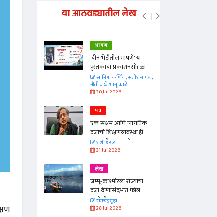
या आठवड्यातील लेख
भाषण
्ताकार
'चीन भेटीतील भाषणे' या
पुस्तकाचा प्रकाशनसोहळा
त
सानिया कर्णिक, सतीश बागल,
नीती बडवे, भानू काळे
30 Jul 2026
पत्र
न्मान जपणारी
एक सक्षम आणि जागतिक
्पिस
दर्जाची शिक्षणव्यवस्था ही
आणि मान्यवर
काळाची गरज आहे
शशी थरूर
31 Jul 2026
लेख
जम्मू-काश्मीरला राज्याचा
दर्जा देण्यासंदर्भात फोल
ठरलेली आश्वासनं
रामचंद्र गुहा
्षण
28 Jul 2026