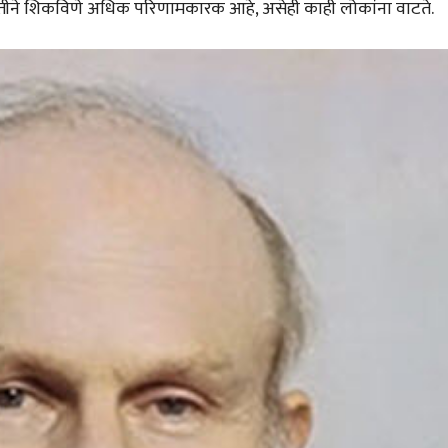
्दतीने शिकविणे अधिक परिणामकारक आहे, असेही काही लोकांना वाटते.