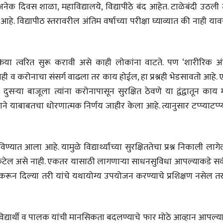
े अनेक दिवस शाळा, महाविद्यालये, विद्यापीठे बंद आहेत. टाळेबंदी उठली
लेख
न आहे. विद्यापीठ स्तरावरील अंतिम वर्षाच्या परीक्षा घ्याव्यात की नाही या
प्रधानांच्याच काय
पंतप्रधानांच्या राजीनाम्यानेही
प्रश्न सुटणार नाही, पण...
स्नेहलता जाधव
23 Jul 2026
प्रक्रिया त्वरित सुरू करावी असे काही लोकांना वाटते. पण ‘शारीरिक अ
EDITORIAL
ले नाही व करोनाचा संसर्ग वाढला तर काय होईल, हा प्रश्नही भेडसावतो आहे.
Will Sonam
दुसऱ्या बाजूला त्यांना करोनापासून सुरक्षित ठेवणे या द्वंद्वातून काय म
Wangchuk's Hunger
Strike Make a
ाने याबाबतचा धोरणात्मक निर्णय जाहीर केला आहे. त्यानुसार टप्प्याटप्प्
Editor
Difference?
20 Jul 2026
्यात आला आहे. यामुळे विद्यार्थ्यांच्या सुरक्षिततेचा प्रश्न निकाली लागे
े फुटेल असे नाही. एकतर यासाठी लागणाऱ्या साधनसुविधा आपल्याकडे सर्
 करून दिल्या तरी यांचे यथायोग्य उपयोजन करण्याचे प्रशिक्षण नसेल त
व्यक्तिवेध
व्यक्तिवेध
मूर्त दृश्याला अमूर्ताकार
मूर्त दृश्याला अमूर
िद्यार्थी व पालक यांची मानसिकता बदलण्याचे फार मोठे आव्हान आपल्या
देणारा चित्रकार
देणारा चित्रकार