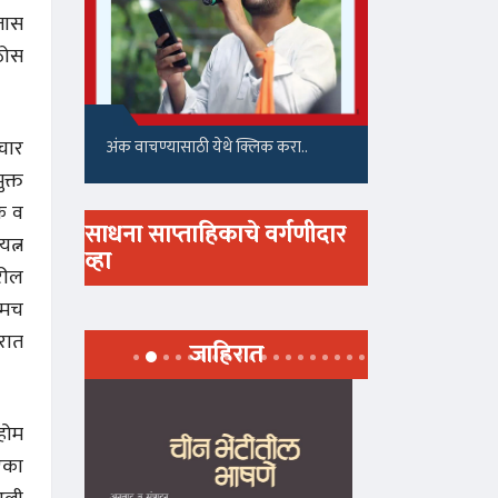
तास
ठोस
िचार
अंक वाचण्यासाठी येथे क्लिक करा..
ुक्त
षक व
साधना साप्ताहिकाचे वर्गणीदार
यत्न
व्हा
रील
्तमच
ारात
जाहिरात
‘होम
 एका