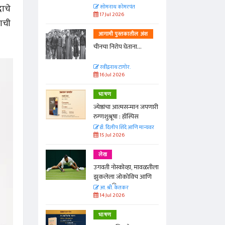
दाचे
त
सोमनाथ कोमरपंत
17 Jul 2026
याची
तील अंश
आगामी पुस्तकातील अंश
ा...
चीनचा निरोप घेताना...
रवींद्रनाथ टागोर.
16 Jul 2026
भाषण
न्मान जपणारी
ज्येष्ठांचा आत्मसन्मान जपणारी
्पिस
रुग्णशुश्रूषा : हॉस्पिस
आणि मान्यवर
डॉ. दिलीप शिंदे आणि मान्यवर
15 Jul 2026
लेख
ा, मावळतीला
उगवती नोस्कोव्हा, मावळतीला
विच आणि
झुकलेला जोकोविच आणि
दरम्यान विम्बल्डन
आ. श्री. केतकर
14 Jul 2026
भाषण