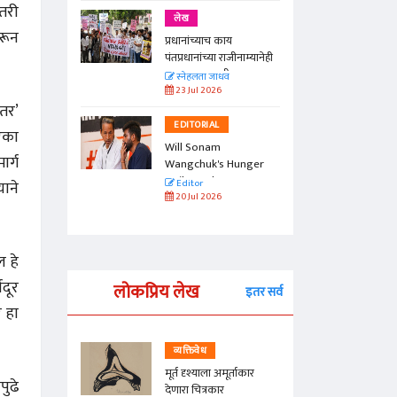
 तरी
लेख
वरून
प्रधानांच्याच काय
पंतप्रधानांच्या राजीनाम्यानेही
प्रश्न सुटणार नाही, पण...
स्नेहलता जाधव
23 Jul 2026
ंतर’
EDITORIAL
 एका
Will Sonam
ार्ग
Wangchuk's Hunger
Strike Make a
याने
Editor
Difference?
20 Jul 2026
ल हे
वदूर
लोकप्रिय लेख
इतर सर्व
र हा
व्यक्तिवेध
्ताकार
मूर्त दृश्याला अमूर्ताकार
पुढे
देणारा चित्रकार