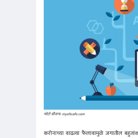
फोटो सौजन्य: myeltcafe.com
करोनाच्या वाढत्या फैलावामुळे जगातील बहुतां