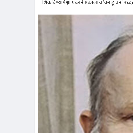
शिकविण्यापेक्षा एकाने एकालाच ‘वन टू वन’ पध