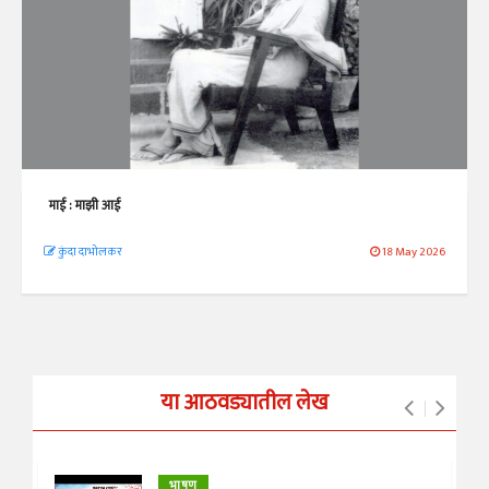
माई : माझी आई
कुंदा दाभोलकर
18 May 2026
या आठवड्यातील लेख
भाषण