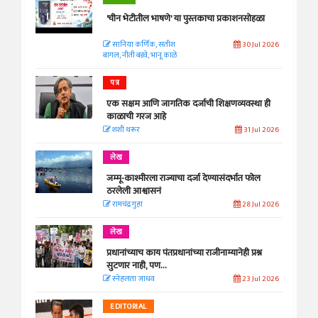
'चीन भेटीतील भाषणे' या पुस्तकाचा प्रकाशनसोहळा
सानिया कर्णिक, सतीश
30 Jul 2026
बागल, नीती बडवे, भानू काळे
पत्र
एक सक्षम आणि जागतिक दर्जाची शिक्षणव्यवस्था ही
काळाची गरज आहे
शशी थरूर
31 Jul 2026
लेख
जम्मू-काश्मीरला राज्याचा दर्जा देण्यासंदर्भात फोल
ठरलेली आश्वासनं
रामचंद्र गुहा
28 Jul 2026
लेख
प्रधानांच्याच काय पंतप्रधानांच्या राजीनाम्यानेही प्रश्न
सुटणार नाही, पण...
स्नेहलता जाधव
23 Jul 2026
EDITORIAL