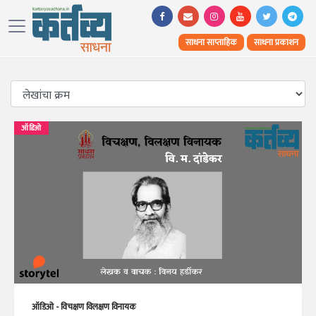
साधना साप्ताहिक
साधना प्रकाशन
ऑडिओ
ऑडिओ - विचक्षण विलक्षण विनायक