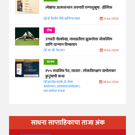
ज्येष्ठांचा आत्मसन्मान जपणारी रुग्णशुश्रूषा : हॉस्पिस
डॉ. दिलीप शिंदे आणि मान्यवर
15 Jul 2026
लेख
उगवती नोस्कोव्हा, मावळतीला झुकलेला जोकोविच
आणि दरम्यान विम्बल्डन
आ. श्री. केतकर
14 Jul 2026
भाषण
१५५ सदाशिव पेठ, सातारा : लोकविलक्षण दाभोलकर
कुटुंबाची कथा
ज्ञानदेव म्हस्के, डॉ. शैला
08 Jul 2026
दाभोलकर, दत्तप्रसाद दाभोळकर,
दत्ता दामोदर नायक
साधना साप्ताहिकाचा ताजा अंक