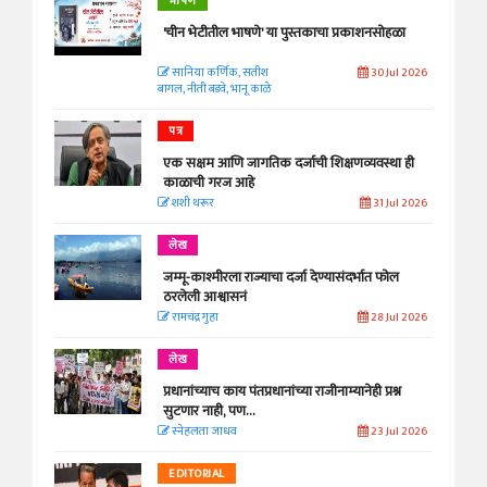
भाषण
'चीन भेटीतील भाषणे' या पुस्तकाचा प्रकाशनसोहळा
सानिया कर्णिक, सतीश
30 Jul 2026
बागल, नीती बडवे, भानू काळे
पत्र
एक सक्षम आणि जागतिक दर्जाची शिक्षणव्यवस्था ही
काळाची गरज आहे
शशी थरूर
31 Jul 2026
लेख
जम्मू-काश्मीरला राज्याचा दर्जा देण्यासंदर्भात फोल
ठरलेली आश्वासनं
रामचंद्र गुहा
28 Jul 2026
लेख
प्रधानांच्याच काय पंतप्रधानांच्या राजीनाम्यानेही प्रश्न
सुटणार नाही, पण...
स्नेहलता जाधव
23 Jul 2026
EDITORIAL