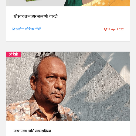
खोडकर लज्जतदार मालवणी ‘कारटो’
अशोक कौतिक कोळी
12 Apr 2022
ऑडिओ
जडणघडण आणि लेखनप्रक्रिया