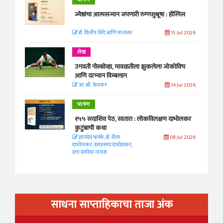
भाषण
ज्येष्ठांचा आत्मसन्मान जपणारी रुग्णशुश्रूषा : हॉस्पिस
डॉ. दिलीप शिंदे आणि मान्यवर
15 Jul 2026
लेख
उगवती नोस्कोव्हा, मावळतीला झुकलेला जोकोविच
आणि दरम्यान विम्बल्डन
आ. श्री. केतकर
14 Jul 2026
भाषण
१५५ सदाशिव पेठ, सातारा : लोकविलक्षण दाभोलकर
कुटुंबाची कथा
ज्ञानदेव म्हस्के, डॉ. शैला
08 Jul 2026
दाभोलकर, दत्तप्रसाद दाभोळकर,
दत्ता दामोदर नायक
साधना साप्ताहिकाचा ताजा अंक