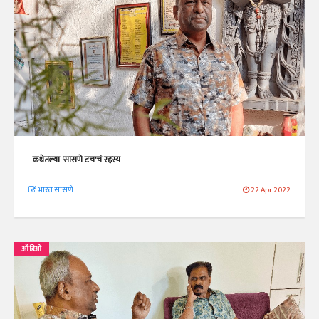
कथेतल्या 'सासणे टच'चं रहस्य
भारत सासणे
22 Apr 2022
ऑडिओ