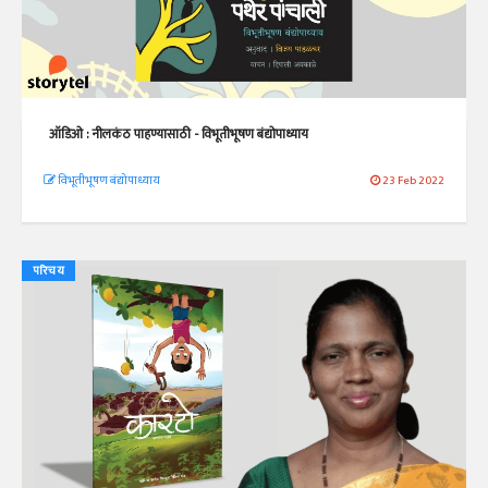
ऑडिओ : नीलकंठ पाहण्यासाठी - विभूतीभूषण बंद्योपाध्याय
विभूतीभूषण बंद्योपाध्याय
23 Feb 2022
परिचय