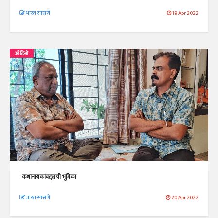
भारत सासणे
19 Apr 2022
ऑडिओ
कथानायकांबद्दलची भूमिका
भारत सासणे
20 Apr 2022