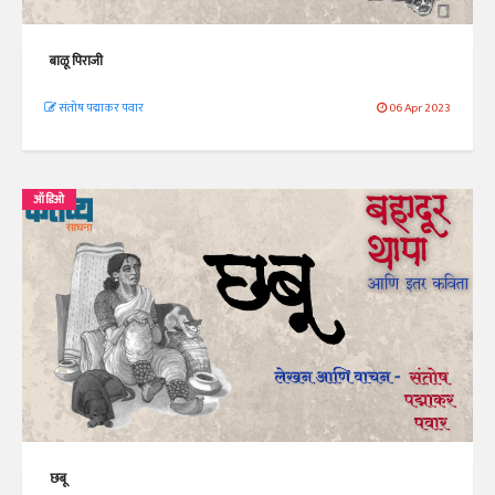
बाळू पिराजी
संतोष पद्माकर पवार
06 Apr 2023
ऑडिओ
छबू