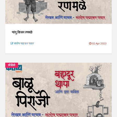
चांगू किसन रणमळे
संतोष पद्माकर पवार
02 Apr 2023
ऑडिओ