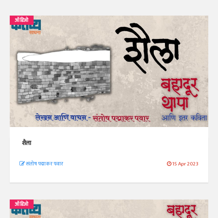
ऑडिओ
शैला
संतोष पद्माकर पवार
15 Apr 2023
ऑडिओ