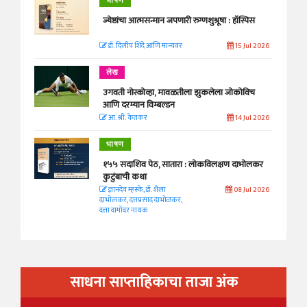
भाषण
ज्येष्ठांचा आत्मसन्मान जपणारी रुग्णशुश्रूषा : हॉस्पिस
डॉ. दिलीप शिंदे आणि मान्यवर
15 Jul 2026
लेख
उगवती नोस्कोव्हा, मावळतीला झुकलेला जोकोविच
आणि दरम्यान विम्बल्डन
आ. श्री. केतकर
14 Jul 2026
भाषण
१५५ सदाशिव पेठ, सातारा : लोकविलक्षण दाभोलकर
कुटुंबाची कथा
ज्ञानदेव म्हस्के, डॉ. शैला
08 Jul 2026
दाभोलकर, दत्तप्रसाद दाभोळकर,
दत्ता दामोदर नायक
साधना साप्ताहिकाचा ताजा अंक