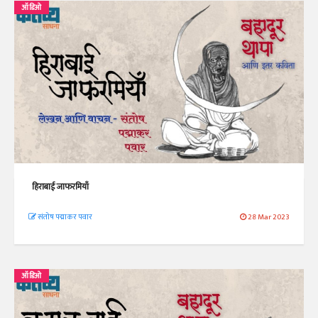
ऑडिओ
हिराबाई जाफरमियाँ
संतोष पद्माकर पवार
28 Mar 2023
ऑडिओ