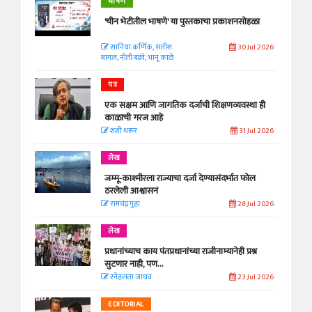
भाषण
'चीन भेटीतील भाषणे' या पुस्तकाचा प्रकाशनसोहळा
सानिया कर्णिक, सतीश
30 Jul 2026
बागल, नीती बडवे, भानू काळे
पत्र
एक सक्षम आणि जागतिक दर्जाची शिक्षणव्यवस्था ही
काळाची गरज आहे
शशी थरूर
31 Jul 2026
लेख
जम्मू-काश्मीरला राज्याचा दर्जा देण्यासंदर्भात फोल
ठरलेली आश्वासनं
रामचंद्र गुहा
28 Jul 2026
लेख
प्रधानांच्याच काय पंतप्रधानांच्या राजीनाम्यानेही प्रश्न
सुटणार नाही, पण...
स्नेहलता जाधव
23 Jul 2026
EDITORIAL