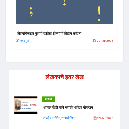
विरामचिन्हांवर गुरूची कविता, शिष्याची विडंबन कविता
राजक
 2025
ऋचा मुळे
25 Feb 2026
ग. प
लेखकाचे इतर लेख
भाषण
थॉमस कँडी यांचे मराठी भाषेला योगदान
प्रदीप कर्णिक, राजा दीक्षित
17 Mar 2026