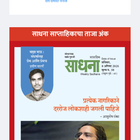
दत्ता दामोदर नायक
साधना साप्ताहिकाचा ताजा अंक