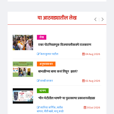
या आठवड्यातील लेख
लेख
एका पोटनिवडणूक विजयापलीकडचे राजकारण
केतनकुमार पाटील
04 Aug 2026
अनुभवकथन
बाभळीच्या बाया कसं लिहून झालं?
वनश्री वनकर
02 Aug 2026
भाषण
'चीन भेटीतील भाषणे' या पुस्तकाचा प्रकाशनसोहळा
सानिया कर्णिक, सतीश
30 Jul 2026
बागल, नीती बडवे, भानू काळे