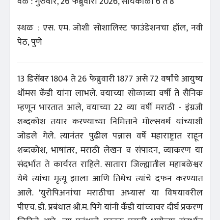
वेळ : गुरुवार, 26 फेब्रुवारी 2026, सायंकाळी 6 ते 8
स्थळ : एस. एम. जोशी सोशालिस्ट फाउंडेशनचा हॉल, नवी
पेठ, पुणे
13 डिसेंबर 1804 ते 26 फेब्रुवारी 1877 असे 72 वर्षांचे आयुष्य
थॉमस कँडी यांना लाभले. वयाच्या सोळाव्या वर्षी ते सैनिक
म्हणून भारतात आले, वयाच्या 22 व्या वर्षी मराठी - इंग्रजी
शब्दकोश तयार करण्याच्या निमित्ताने मोल्सवर्थ यांच्याशी
जोडले गेले. त्यानंतर पुढील पन्नास वर्षे महाराष्ट्रात राहून
शब्दकोश, भाषांतर, मराठी लेखन व संपादन, व्याकरण या
संदर्भात ते कार्यरत राहिले. सातारा जिल्ह्यातील महाबळेश्वर
येथे त्यांचा मृत्यू झाला आणि तिथेच त्यांचे दफन करण्यात
आले. 'युरोपिअनांचा मराठीचा अभ्यास' या विषयावरील
पीएच. डी. प्रबंधात श्री.म. पिंगे यांनी कँडी यांच्यावर दीर्घ प्रकरण