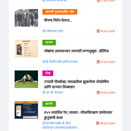
सोमनाथ कोमरपंत
17 Jul 2026
आगामी पुस्तकातील अंश
चीनचा निरोप घेताना...
रवींद्रनाथ टागोर.
16 Jul 2026
भाषण
ज्येष्ठांचा आत्मसन्मान जपणारी रुग्णशुश्रूषा : हॉस्पिस
डॉ. दिलीप शिंदे आणि मान्यवर
15 Jul 2026
लेख
उगवती नोस्कोव्हा, मावळतीला झुकलेला जोकोविच
आणि दरम्यान विम्बल्डन
आ. श्री. केतकर
14 Jul 2026
भाषण
१५५ सदाशिव पेठ, सातारा : लोकविलक्षण दाभोलकर
कुटुंबाची कथा
ज्ञानदेव म्हस्के, डॉ. शैला
08 Jul 2026
दाभोलकर, दत्तप्रसाद दाभोळकर,