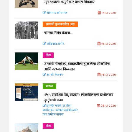
मूर्त दृश्याला अमूर्ताकार देणारा चित्रकार
सोमनाथ कोमरपंत
17 Jul 2026
आगामी पुस्तकातील अंश
चीनचा निरोप घेताना...
रवींद्रनाथ टागोर.
16 Jul 2026
लेख
उगवती नोस्कोव्हा, मावळतीला झुकलेला जोकोविच
आणि दरम्यान विम्बल्डन
आ. श्री. केतकर
14 Jul 2026
भाषण
१५५ सदाशिव पेठ, सातारा : लोकविलक्षण दाभोलकर
कुटुंबाची कथा
ज्ञानदेव म्हस्के, डॉ. शैला
08 Jul 2026
दाभोलकर, दत्तप्रसाद दाभोळकर,
दत्ता दामोदर नायक
लेख