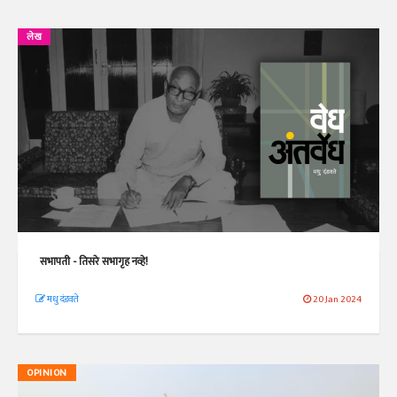
लेख
सभापती - तिसरे सभागृह नव्हे!
मधु दंडवते
20 Jan 2024
OPINION