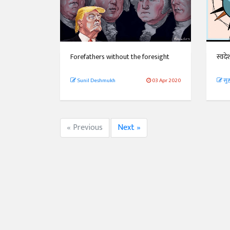
Forefathers without the foresight
स्वदे
Sunil Deshmukh
03 Apr 2020
सु
« Previous
Next »
अंक 