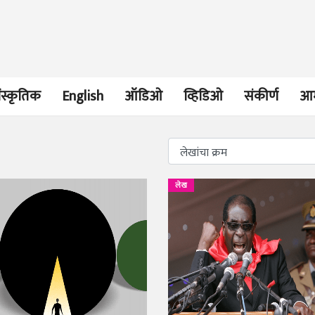
ंस्कृतिक
English
ऑडिओ
व्हिडिओ
संकीर्ण
आम
भाषण
व्यक्तिवेध
लेख
'चीन भेटीतील भाषणे' या
मूर्त दृश्याला अमूर
पुस्तकाचा प्रकाशनसोहळा
देणारा चित्रकार
सानिया कर्णिक, सतीश बागल,
सोमनाथ कोमरपं
नीती बडवे, भानू काळे
17 Jul 2026
30 Jul 2026
भाषण
पत्र
ज्येष्ठांचा आत्मस
एक सक्षम आणि जागतिक
रुग्णशुश्रूषा : हॉस
दर्जाची शिक्षणव्यवस्था ही
डॉ. दिलीप शिंदे 