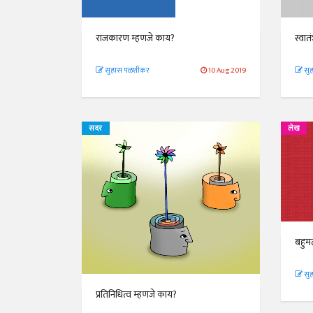
राजकारण म्हणजे काय?
स्वात
सुहास पळशीकर
10 Aug 2019
सु
सदर
लेख
बहुम
सु
प्रतिनिधित्व म्हणजे काय?