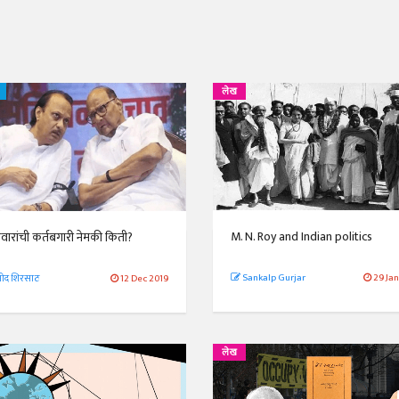
लेख
व्यक्तिवेध
व्यक्तिवेध
मूर्त दृश्याला अमूर्ताकार
मूर्त दृश्याला अमूर
देणारा चित्रकार
देणारा चित्रकार
सोमनाथ कोमरपंत
सोमनाथ कोमरपं
17 Jul 2026
17 Jul 2026
आगामी पुस्तकातील अंश
आगामी पुस्तका
चीनचा निरोप घेताना...
चीनचा निरोप घेतान
M. N. Roy and Indian politics
वारांची कर्तबगारी नेमकी किती?
रवींद्रनाथ टागोर.
रवींद्रनाथ टागोर.
16 Jul 2026
16 Jul 2026
Sankalp Gurjar
29 Ja
ोद शिरसाठ
12 Dec 2019
भाषण
भाषण
ज्येष्ठांचा आत्मसन्मान जपणारी
ज्येष्ठांचा आत्मस
रुग्णशुश्रूषा : हॉस्पिस
रुग्णशुश्रूषा : हॉस
लेख
डॉ. दिलीप शिंदे आणि मान्यवर
डॉ. दिलीप शिंदे 
15 Jul 2026
15 Jul 2026