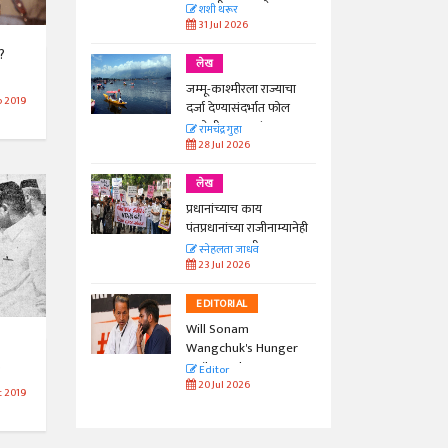
काळाची गरज आहे
शशी थरूर
31 Jul 2026
े?
लेख
जम्मू-काश्मीरला राज्याचा
 2019
दर्जा देण्यासंदर्भात फोल
ठरलेली आश्वासनं
रामचंद्र गुहा
28 Jul 2026
लेख
प्रधानांच्याच काय
पंतप्रधानांच्या राजीनाम्यानेही
प्रश्न सुटणार नाही, पण...
स्नेहलता जाधव
23 Jul 2026
EDITORIAL
Will Sonam
Wangchuk's Hunger
s
Strike Make a
Editor
Difference?
20 Jul 2026
t 2019