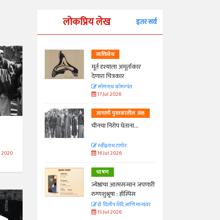
लोकप्रिय लेख
इतर सर्व
व्यक्तिवेध
्ताकार
मूर्त दृश्याला अमूर्ताकार
देणारा चित्रकार
त
सोमनाथ कोमरपंत
17 Jul 2026
तील अंश
आगामी पुस्तकातील अंश
ा...
चीनचा निरोप घेताना...
रवींद्रनाथ टागोर.
16 Jul 2026
n 2020
भाषण
न्मान जपणारी
ज्येष्ठांचा आत्मसन्मान जपणारी
्पिस
रुग्णशुश्रूषा : हॉस्पिस
आणि मान्यवर
डॉ. दिलीप शिंदे आणि मान्यवर
15 Jul 2026