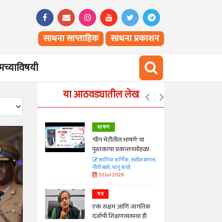
साधना साप्ताहिक
साधना प्रकाशन
च्याविषयी
या आठवड्यातील लेख
भाषण
्ताकार
'चीन भेटीतील भाषणे' या
पुस्तकाचा प्रकाशनसोहळा
त
सानिया कर्णिक, सतीश बागल,
नीती बडवे, भानू काळे
30 Jul 2026
पत्र
न्मान जपणारी
एक सक्षम आणि जागतिक
्पिस
दर्जाची शिक्षणव्यवस्था ही
आणि मान्यवर