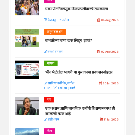
लेख
एका पोटनिवडणूक विजयापलीकडचे राजकारण
केतनकुमार पाटील
04 Aug 2026
अनुभवकथन
बाभळीच्या बाया कसं लिहून झालं?
वनश्री वनकर
02 Aug 2026
भाषण
'चीन भेटीतील भाषणे' या पुस्तकाचा प्रकाशनसोहळा
सानिया कर्णिक, सतीश
30 Jul 2026
बागल, नीती बडवे, भानू काळे
पत्र
एक सक्षम आणि जागतिक दर्जाची शिक्षणव्यवस्था ही
काळाची गरज आहे
शशी थरूर
31 Jul 2026
लेख