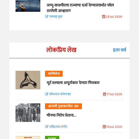
जम्मू-काश्मीरला राज्याचा दर्जा देण्यासंदर्भात फोल
ठरलेली आश्वासनं
रामचंद्र गुहा
28 Jul 2026
लोकप्रिय लेख
इतर सर्व
व्यक्तिवेध
मूर्त दृश्याला अमूर्ताकार देणारा चित्रकार
सोमनाथ कोमरपंत
17 Jul 2026
आगामी पुस्तकातील अंश
चीनचा निरोप घेताना...
रवींद्रनाथ टागोर.
16 Jul 2026
भाषण