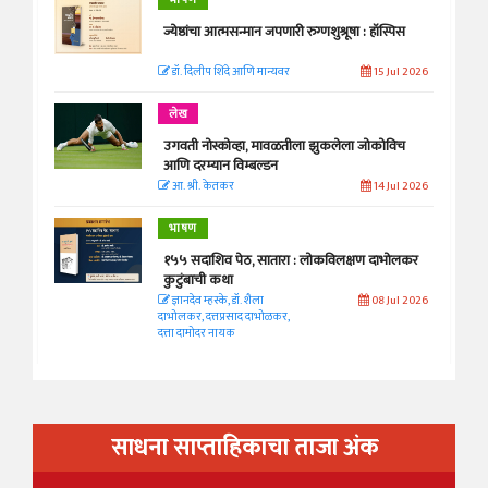
ज्येष्ठांचा आत्मसन्मान जपणारी रुग्णशुश्रूषा : हॉस्पिस
डॉ. दिलीप शिंदे आणि मान्यवर
15 Jul 2026
लेख
उगवती नोस्कोव्हा, मावळतीला झुकलेला जोकोविच
आणि दरम्यान विम्बल्डन
आ. श्री. केतकर
14 Jul 2026
भाषण
१५५ सदाशिव पेठ, सातारा : लोकविलक्षण दाभोलकर
कुटुंबाची कथा
ज्ञानदेव म्हस्के, डॉ. शैला
08 Jul 2026
दाभोलकर, दत्तप्रसाद दाभोळकर,
दत्ता दामोदर नायक
साधना साप्ताहिकाचा ताजा अंक