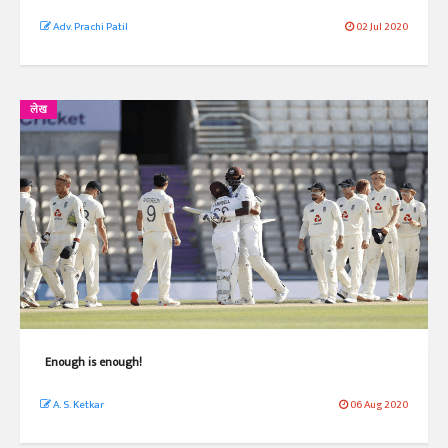
Adv. Prachi Patil
02 Jul 2020
लेख
Enough is enough!
A. S. Ketkar
06 Aug 2020