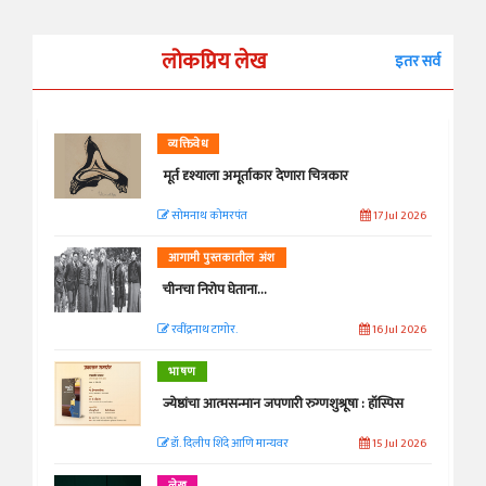
लोकप्रिय लेख
इतर सर्व
व्यक्तिवेध
मूर्त दृश्याला अमूर्ताकार देणारा चित्रकार
सोमनाथ कोमरपंत
17 Jul 2026
आगामी पुस्तकातील अंश
चीनचा निरोप घेताना...
रवींद्रनाथ टागोर.
16 Jul 2026
भाषण
ज्येष्ठांचा आत्मसन्मान जपणारी रुग्णशुश्रूषा : हॉस्पिस
डॉ. दिलीप शिंदे आणि मान्यवर
15 Jul 2026