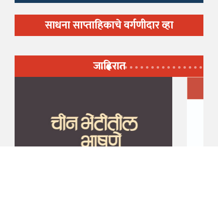
साधना साप्ताहिकाचे वर्गणीदार व्हा
जाहिरात