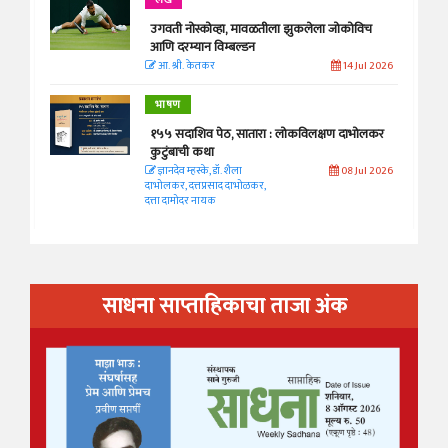
लेख
उगवती नोस्कोव्हा, मावळतीला झुकलेला जोकोविच
आणि दरम्यान विम्बल्डन
आ. श्री. केतकर
14 Jul 2026
भाषण
१५५ सदाशिव पेठ, सातारा : लोकविलक्षण दाभोलकर
कुटुंबाची कथा
ज्ञानदेव म्हस्के, डॉ. शैला
08 Jul 2026
दाभोलकर, दत्तप्रसाद दाभोळकर,
दत्ता दामोदर नायक
साधना साप्ताहिकाचा ताजा अंक