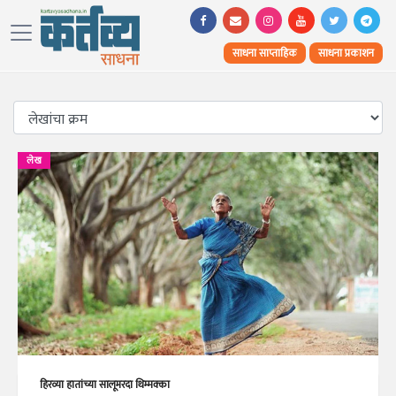
साधना साप्ताहिक
साधना प्रकाशन
लेख
हिरव्या हातांच्या सालूमरदा थिम्मक्का