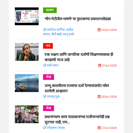
भाषण
'चीन भेटीतील भाषणे' या पुस्तकाचा प्रकाशनसोहळा
सानिया कर्णिक, सतीश
30 Jul 2026
बागल, नीती बडवे, भानू काळे
पत्र
एक सक्षम आणि जागतिक दर्जाची शिक्षणव्यवस्था ही
काळाची गरज आहे
शशी थरूर
31 Jul 2026
लेख
जम्मू-काश्मीरला राज्याचा दर्जा देण्यासंदर्भात फोल
ठरलेली आश्वासनं
रामचंद्र गुहा
28 Jul 2026
लेख
प्रधानांच्याच काय पंतप्रधानांच्या राजीनाम्यानेही प्रश्न
सुटणार नाही, पण...
स्नेहलता जाधव
23 Jul 2026