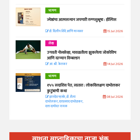
भाषण
ज्येष्ठांचा आत्मसन्मान जपणारी रुग्णशुश्रूषा : हॉस्पिस
डॉ. दिलीप शिंदे आणि मान्यवर
15 Jul 2026
लेख
उगवती नोस्कोव्हा, मावळतीला झुकलेला जोकोविच
आणि दरम्यान विम्बल्डन
आ. श्री. केतकर
14 Jul 2026
भाषण
१५५ सदाशिव पेठ, सातारा : लोकविलक्षण दाभोलकर
कुटुंबाची कथा
ज्ञानदेव म्हस्के, डॉ. शैला
08 Jul 2026
दाभोलकर, दत्तप्रसाद दाभोळकर,
दत्ता दामोदर नायक
साधना साप्ताहिकाचा ताजा अंक