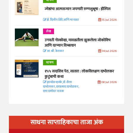
भाषण
ज्येष्ठांचा आत्मसन्मान जपणारी रुग्णशुश्रूषा : हॉस्पिस
डॉ. दिलीप शिंदे आणि मान्यवर
15 Jul 2026
लेख
उगवती नोस्कोव्हा, मावळतीला झुकलेला जोकोविच
आणि दरम्यान विम्बल्डन
आ. श्री. केतकर
14 Jul 2026
भाषण
१५५ सदाशिव पेठ, सातारा : लोकविलक्षण दाभोलकर
कुटुंबाची कथा
ज्ञानदेव म्हस्के, डॉ. शैला
08 Jul 2026
दाभोलकर, दत्तप्रसाद दाभोळकर,
दत्ता दामोदर नायक
साधना साप्ताहिकाचा ताजा अंक