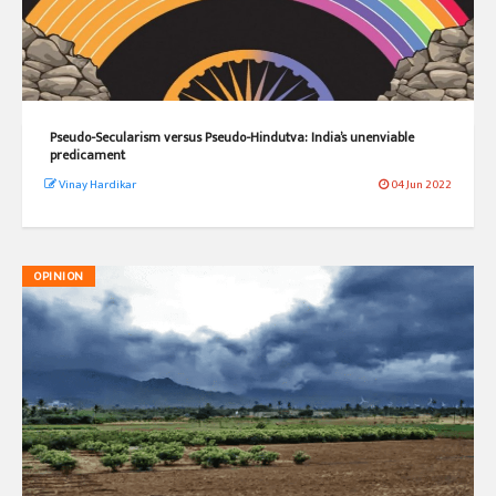
Pseudo-Secularism versus Pseudo-Hindutva: India’s unenviable
predicament
Vinay Hardikar
04 Jun 2022
OPINION