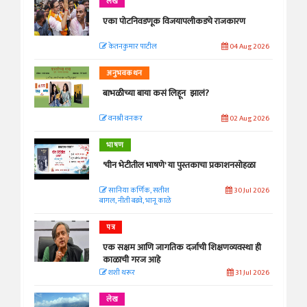
लेख
एका पोटनिवडणूक विजयापलीकडचे राजकारण
केतनकुमार पाटील
04 Aug 2026
अनुभवकथन
बाभळीच्या बाया कसं लिहून झालं?
वनश्री वनकर
02 Aug 2026
भाषण
'चीन भेटीतील भाषणे' या पुस्तकाचा प्रकाशनसोहळा
सानिया कर्णिक, सतीश
30 Jul 2026
बागल, नीती बडवे, भानू काळे
पत्र
एक सक्षम आणि जागतिक दर्जाची शिक्षणव्यवस्था ही
काळाची गरज आहे
शशी थरूर
31 Jul 2026
लेख