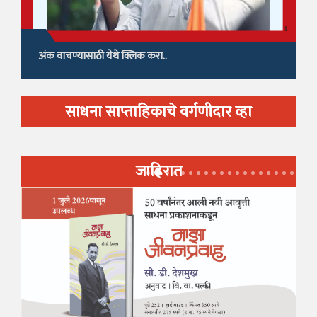
अंक वाचण्यासाठी येथे क्लिक करा..
साधना साप्ताहिकाचे वर्गणीदार व्हा
जाहिरात