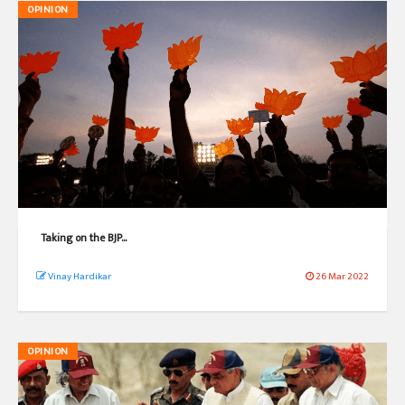
OPINION
Taking on the BJP…
Vinay Hardikar
26 Mar 2022
OPINION